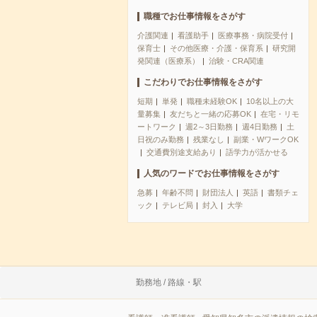
職種でお仕事情報をさがす
介護関連
看護助手
医療事務・病院受付
保育士
その他医療・介護・保育系
研究開
発関連（医療系）
治験・CRA関連
こだわりでお仕事情報をさがす
短期
単発
職種未経験OK
10名以上の大
量募集
友だちと一緒の応募OK
在宅・リモ
ートワーク
週2～3日勤務
週4日勤務
土
日祝のみ勤務
残業なし
副業・WワークOK
交通費別途支給あり
語学力が活かせる
人気のワードでお仕事情報をさがす
急募
年齢不問
財団法人
英語
書類チェ
ック
テレビ局
封入
大学
勤務地 / 路線・駅