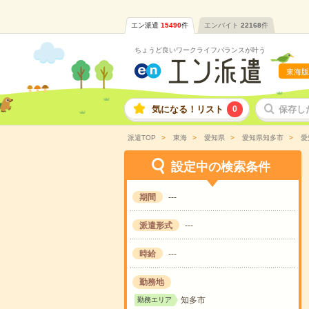
エン派遣
15490
件
エンバイト
22168
件
ちょうど良いワークライフバランスが叶う
東海版
気になる！リスト
0
保存し
派遣TOP
東海
愛知県
愛知県知多市
愛
設定中の検索条件
期間
---
派遣形式
---
時給
---
勤務地
知多市
勤務エリア