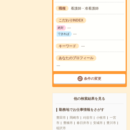
職種
看護師・准看護師
こだわりINDEX
---
絶対
---
できれば
キーワード
---
あなたのプロフィール
---
条件の変更
他の検索結果を見る
勤務地でお仕事情報をさがす
豊田市
岡崎市
刈谷市
小牧市
一宮
市
豊橋市
春日井市
安城市
豊川市
稲沢市