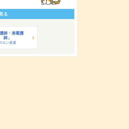
見る
護師・准看護
師」
のエン派遣