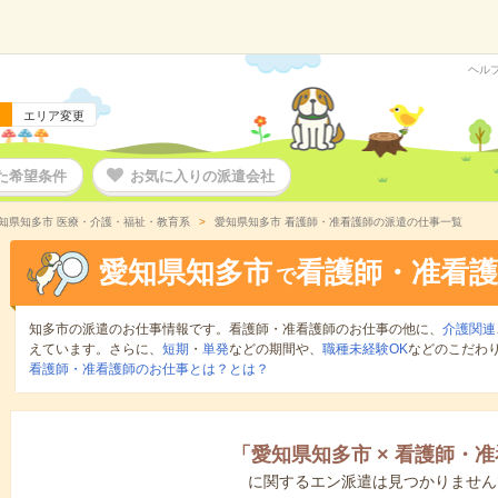
ヘル
エリア変更
た希望条件
お気に入りの派遣会社
知県知多市 医療・介護・福祉・教育系
愛知県知多市 看護師・准看護師の派遣の仕事一覧
愛知県知多市
看護師・准看護
で
知多市の派遣のお仕事情報です。看護師・准看護師のお仕事の他に、
介護関連
えています。さらに、
短期
・
単発
などの期間や、
職種未経験OK
などのこだわ
看護師・准看護師のお仕事とは？とは？
「
愛知県知多市
×
看護師・准
に関するエン派遣は見つかりません