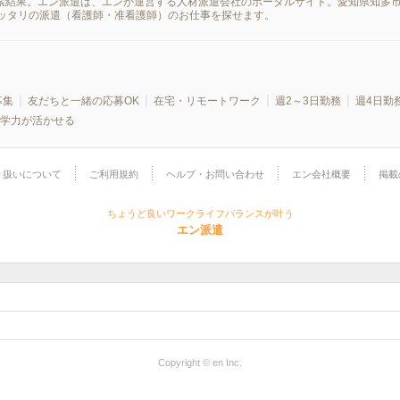
検索結果。エン派遣は、エンが運営する人材派遣会社のポータルサイト。愛知県知多
ッタリの派遣（看護師・准看護師）のお仕事を探せます。
募集
友だちと一緒の応募OK
在宅・リモートワーク
週2～3日勤務
週4日勤
学力が活かせる
り扱いについて
ご利用規約
ヘルプ・お問い合わせ
エン会社概要
掲載
ちょうど良いワークライフバランスが叶う
エン派遣
Copyright © en Inc.