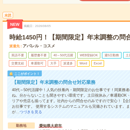
未読
NEW
掲載日
2026/08/05
時給1450円！【期間限定】年末調整の問
アパレル・コスメ
派遣先
英語不要
履歴書不要
40～50代活躍
WEB登録OK
週5日勤務
土
交費支給
車通勤可
大手
派遣多
Word
Excel
ここがポイント！
【期間限定】年末調整の問合せ対応業務
40代～50代活躍中！人気の扶養内・期間限定のお仕事です！同業務
ね。分からないことも聞きやすい環境です。土日祝休み／車通勤OK
リアや売店も揃ってます。社内からの問合せのみですので安心！【企
お仕事です。 使用するシステムのマニュアルも完備されています。
が…
つづきを見る
勤務地
愛知県大府市