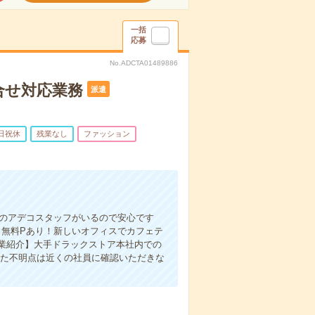
一括
応募
No.ADCTA01489886
合せ対応業務
派遣
日祝休
残業なし
ファッション
者のアデコスタッフがいるので安心です
・無料Pあり！新しいオフィスでカフェテ
業紹介】大手ドラックストア本社内での
また不明点は近くの社員に確認いただきな