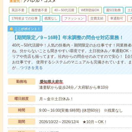
アパレル・コスメ
派遣先
英語不要
履歴書不要
40～50代活躍
WEB登録OK
週5日勤務
土
17時前までの仕事
残業なし
ファッション
交費支給
車通勤可
ここがポイント！
【期間限定／9～16時】年末調整の問合せ対応業務！
40代～50代活躍中！人気の扶養内・期間限定のお仕事です！同業務
ね。分からないことも聞きやすい環境です。土日祝休み／車通勤OK
リアや売店も揃ってます。社内からの問合せのみですので安心！【企
お仕事です。 使用するシステムのマニュアルも完備されています。
が…
つづきを見る
勤務地
愛知県大府市
逢妻駅から徒歩24分／大府駅から車10分
曜日頻度
月～金※土日休み！
時間
9:00～16:00(実働:6時間) (休憩60分) ※残業なし
期間
2026/10/22～2026/12/4 ★10月～OK！