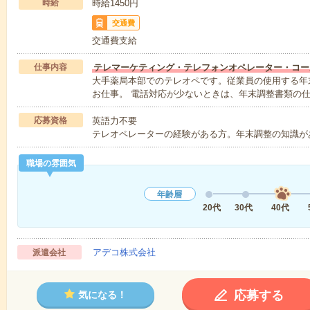
時給
時給1450円
交通費
交通費支給
仕事内容
テレマーケティング・テレフォンオペレーター・コー
大手薬局本部でのテレオペです。従業員の使用する年
お仕事。 電話対応が少ないときは、年末調整書類の
応募資格
英語力不要
テレオペレーターの経験がある方。年末調整の知識があ
職場の雰囲気
年齢層
20代
30代
40代
アデコ株式会社
派遣会社
応募する
気になる！