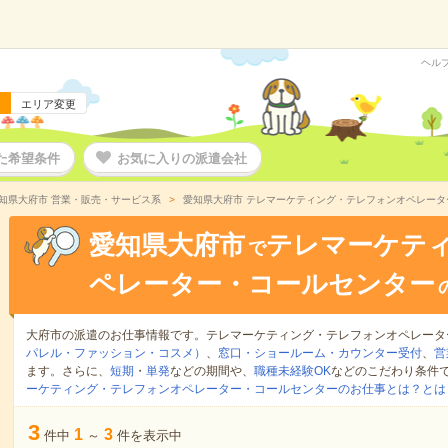
ヘル
エリア変更
た希望条件
お気に入りの派遣会社
知県大府市 営業・販売・サービス系
愛知県大府市 テレマーケティング・テレフォンオペレー
愛知県大府市
テレマーケテ
で
ペレーター・コールセンター
大府市の派遣のお仕事情報です。テレマーケティング・テレフォンオペレータ
パレル・ファッション・コスメ）
、
窓口・ショールーム・カウンター受付
、
営
ます。さらに、
短期
・
単発
などの期間や、
職種未経験OK
などのこだわり条件
ーケティング・テレフォンオペレーター・コールセンターのお仕事とは？とは
3
1
3
件中
～
件を表示中