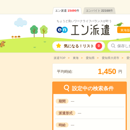
エン派遣
15490
件
エンバイト
22168
件
ちょうど良いワークライフバランスが叶う
東海版
気になる！リスト
0
保存し
派遣TOP
東海
愛知県
愛知県大府市
愛
,
1
4
5
0
平均時給:
円
設定中の検索条件
期間
---
派遣形式
---
時給
---