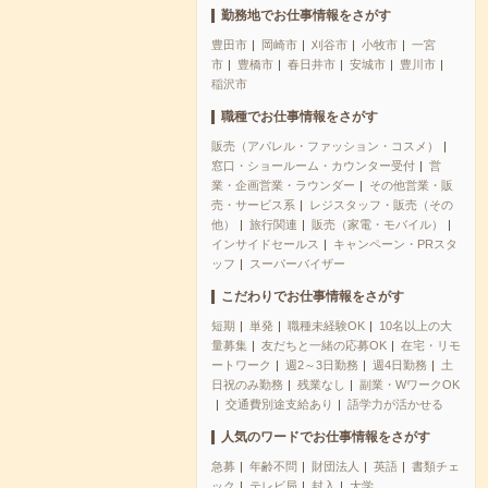
勤務地でお仕事情報をさがす
豊田市
岡崎市
刈谷市
小牧市
一宮
市
豊橋市
春日井市
安城市
豊川市
稲沢市
職種でお仕事情報をさがす
販売（アパレル・ファッション・コスメ）
窓口・ショールーム・カウンター受付
営
業・企画営業・ラウンダー
その他営業・販
売・サービス系
レジスタッフ・販売（その
他）
旅行関連
販売（家電・モバイル）
インサイドセールス
キャンペーン・PRスタ
ッフ
スーパーバイザー
こだわりでお仕事情報をさがす
短期
単発
職種未経験OK
10名以上の大
量募集
友だちと一緒の応募OK
在宅・リモ
ートワーク
週2～3日勤務
週4日勤務
土
日祝のみ勤務
残業なし
副業・WワークOK
交通費別途支給あり
語学力が活かせる
人気のワードでお仕事情報をさがす
急募
年齢不問
財団法人
英語
書類チェ
ック
テレビ局
封入
大学