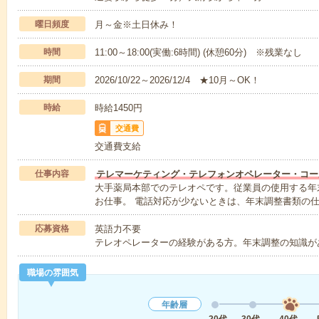
曜日頻度
月～金※土日休み！
時間
11:00～18:00(実働:6時間) (休憩60分) ※残業なし
期間
2026/10/22～2026/12/4 ★10月～OK！
時給
時給1450円
交通費
交通費支給
仕事内容
テレマーケティング・テレフォンオペレーター・コー
大手薬局本部でのテレオペです。従業員の使用する年
お仕事。 電話対応が少ないときは、年末調整書類の
応募資格
英語力不要
テレオペレーターの経験がある方。年末調整の知識があ
職場の雰囲気
年齢層
20代
30代
40代