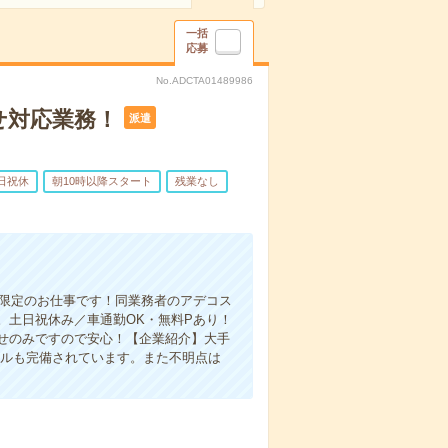
一括
応募
No.ADCTA01489986
せ対応業務！
派遣
日祝休
朝10時以降スタート
残業なし
間限定のお仕事です！同業務者のアデコス
。土日祝休み／車通勤OK・無料Pあり！
せのみですので安心！【企業紹介】大手
アルも完備されています。また不明点は