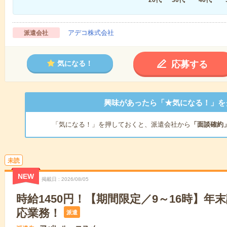
アデコ株式会社
派遣会社
応募する
気になる！
興味があったら「★気になる！」を
「気になる！」を押しておくと、派遣会社から
「面談確約
未読
NEW
掲載日
2026/08/05
時給1450円！【期間限定／9～16時】年
応業務！
派遣