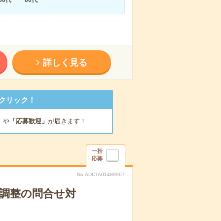
詳しく見る
クリック！
」
や
「応募歓迎」
が届きます！
一括
応募
No.ADCTA01489907
末調整の問合せ対