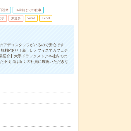
日祝休
16時前までの仕事
大手
派遣多
Word
Excel
者のアデコスタッフがいるので安心です
・無料Pあり！新しいオフィスでカフェテ
業紹介】大手ドラックストア本社内での
また不明点は近くの社員に確認いただきな