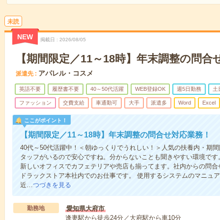
未読
NEW
掲載日
2026/08/05
【期間限定／11～18時】年末調整の問合
アパレル・コスメ
派遣先
英語不要
履歴書不要
40～50代活躍
WEB登録OK
週5日勤務
土
ファッション
交費支給
車通勤可
大手
派遣多
Word
Excel
ここがポイント！
【期間限定／11～18時】年末調整の問合せ対応業務！
40代～50代活躍中！＜朝ゆっくりでうれしい！＞人気の扶養内・期
タッフがいるので安心ですね。分からないことも聞きやすい環境です
新しいオフィスでカフェテリアや売店も揃ってます。社内からの問合
ドラックストア本社内でのお仕事です。 使用するシステムのマニュ
近…
つづきを見る
勤務地
愛知県大府市
逢妻駅から徒歩24分／大府駅から車10分