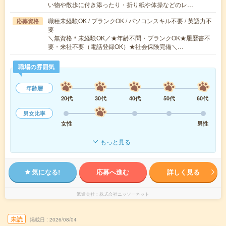
い物や散歩に付き添ったり・折り紙や体操などのレ…
職種未経験OK / ブランクOK / パソコンスキル不要 / 英語力不
応募資格
要
＼無資格＊未経験OK／★年齢不問・ブランクOK★履歴書不
要・来社不要（電話登録OK）★社会保険完備＼…
職場の雰囲気
年齢層
20代
30代
40代
50代
60代
男女比率
女性
男性
もっと見る
気になる!
応募へ進む
詳しく見る
派遣会社
株式会社ニッソーネット
未読
掲載日
2026/08/04