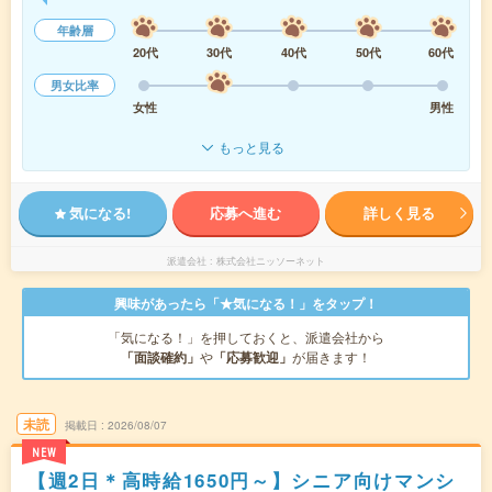
年齢層
20代
30代
40代
50代
60代
男女比率
女性
男性
もっと見る
気になる!
応募へ進む
詳しく見る
派遣会社
株式会社ニッソーネット
興味があったら「★気になる！」をタップ！
「気になる！」を押しておくと、派遣会社から
「面談確約」
や
「応募歓迎」
が届きます！
未読
掲載日
2026/08/07
NEW
【週2日＊高時給1650円～】シニア向けマンシ