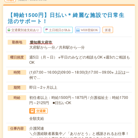
【時給1500円】日払い＊綺麗な施設で日常生
活のサポート！
交通費別途支給あり
土日祝日が休み
WEB登録OK
派遣
愛知県大府市
勤務地
大府駅から---分／共和駅から---分
週5日（月～日） ※平日のみなどの相談もOK ※週3のご相談も
曜日頻度
OK
(1)07:00～16:00(2)09:00～18:00(3)17:00～09:00※ 上記は一
時間
例で…
即日～2ヶ月以上
期間
初任者以上：時給1500円～1875円 / 介護福祉士：時給1700
時給
円～2125円 ■日払いOK
交通費
全額支給
介護関連
仕事内容
＼介護経験者募集中／「ありがとう」と感謝されるお仕事！