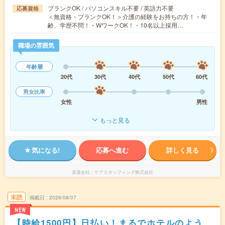
ブランクOK / パソコンスキル不要 / 英語力不要
応募資格
＜無資格・ブランクOK！＞介護の経験をお持ちの方！・年
齢、学歴不問！・WワークOK！・10名以上採用…
職場の雰囲気
年齢層
20代
30代
40代
50代
60代
男女比率
女性
男性
もっと見る
気になる!
応募へ進む
詳しく見る
派遣会社
ケアスタッフィング株式会社
未読
掲載日
2026/08/07
NEW
【時給1500円】日払い！まるでホテルのよう