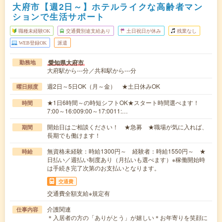
大府市【週2日～】ホテルライクな高齢者マン
ションで生活サポート
職種未経験OK
交通費別途支給あり
土日祝日が休み
残業なし
WEB登録OK
派遣
愛知県大府市
勤務地
大府駅から---分／共和駅から---分
週2日～5日OK（月～金） ★土日休みOK
曜日頻度
★1日6時間～の時短シフトOK★スタート時間選べます！
時間
7:00～16:009:00～17:0011:…
開始日はご相談ください！ ★急募 ★職場が気に入れば、
期間
長期でも働けます！
無資格未経験：時給1300円～ 経験者：時給1550円～ ★
時給
日払い／週払い制度あり（月払いも選べます）※稼働開始時
は手続き完了次第のお支払いとなります。
交通費
交通費全額支給※規定有
介護関連
仕事内容
＊入居者の方の「ありがとう」が嬉しい＊お年寄りを笑顔に