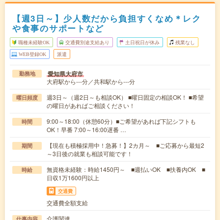
【週3日～】少人数だから負担すくなめ＊レク
や食事のサポートなど
職種未経験OK
交通費別途支給あり
土日祝日が休み
残業なし
WEB登録OK
派遣
愛知県大府市
勤務地
大府駅から---分／共和駅から---分
週3日～（週2日～も相談OK） ■曜日固定の相談OK！ ■希望
曜日頻度
の曜日があればご相談ください！
9:00～18:00（休憩60分）■ご希望があれば下記シフトも
時間
OK！早番 7:00～16:00遅番 …
【現在も積極採用中！急募！】2カ月～ ■ご応募から最短2
期間
～3日後の就業も相談可能です！
無資格未経験：時給1450円～ ■週払いOK ■扶養内OK ■
時給
日収1万1600円以上
交通費
交通費全額支給
介護関連
仕事内容