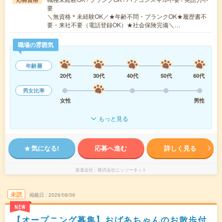
要
＼無資格＊未経験OK／★年齢不問・ブランクOK★履歴書不
要・来社不要（電話登録OK）★社会保険完備＼…
職場の雰囲気
年齢層
20代
30代
40代
50代
60代
男女比率
女性
男性
もっと見る
気になる!
応募へ進む
詳しく見る
派遣会社
株式会社ニッソーネット
未読
掲載日
2026/08/06
NEW
【オープニング募集】おばあちゃんのお散歩付