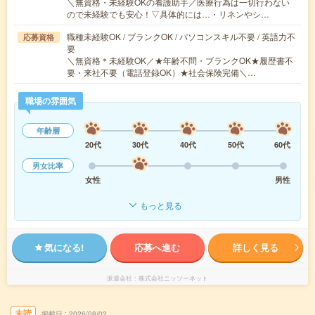
＼無資格・未経験OKの看護助手／医療行為は一切行わない
ので未経験でも安心！▽具体的には…・リネンやシ…
職種未経験OK / ブランクOK / パソコンスキル不要 / 英語力不
応募資格
要
＼無資格＊未経験OK／★年齢不問・ブランクOK★履歴書不
要・来社不要（電話登録OK）★社会保険完備＼…
職場の雰囲気
年齢層
20代
30代
40代
50代
60代
男女比率
女性
男性
もっと見る
気になる!
応募へ進む
詳しく見る
派遣会社
株式会社ニッソーネット
未読
掲載日
2026/08/02