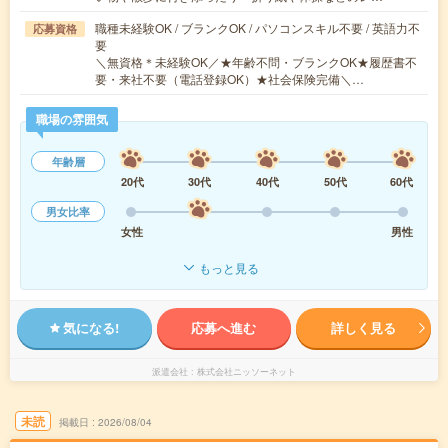
職種未経験OK / ブランクOK / パソコンスキル不要 / 英語力不
応募資格
要
＼無資格＊未経験OK／★年齢不問・ブランクOK★履歴書不
要・来社不要（電話登録OK）★社会保険完備＼…
職場の雰囲気
年齢層
20代
30代
40代
50代
60代
男女比率
女性
男性
もっと見る
気になる!
応募へ進む
詳しく見る
派遣会社
株式会社ニッソーネット
未読
掲載日
2026/08/04