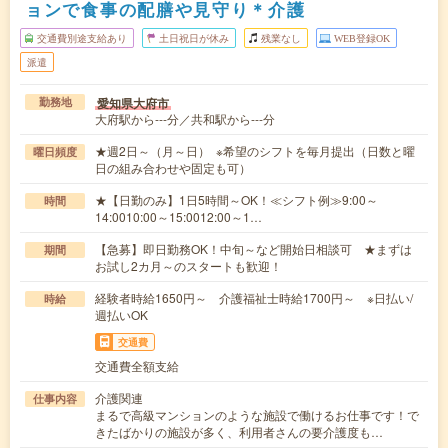
ョンで食事の配膳や見守り＊介護
交通費別途支給あり
土日祝日が休み
残業なし
WEB登録OK
派遣
愛知県大府市
勤務地
大府駅から---分／共和駅から---分
★週2日～（月～日） ※希望のシフトを毎月提出（日数と曜
曜日頻度
日の組み合わせや固定も可）
★【日勤のみ】1日5時間～OK！≪シフト例≫9:00～
時間
14:0010:00～15:0012:00～1…
【急募】即日勤務OK！中旬～など開始日相談可 ★まずは
期間
お試し2カ月～のスタートも歓迎！
経験者時給1650円～ 介護福祉士時給1700円～ ※日払い/
時給
週払いOK
交通費
交通費全額支給
介護関連
仕事内容
まるで高級マンションのような施設で働けるお仕事です！で
きたばかりの施設が多く、利用者さんの要介護度も…