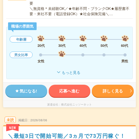
要
＼無資格＊未経験OK／★年齢不問・ブランクOK★履歴書不
要・来社不要（電話登録OK）★社会保険完備＼…
職場の雰囲気
年齢層
20代
30代
40代
50代
60代
男女比率
女性
男性
もっと見る
気になる!
応募へ進む
詳しく見る
派遣会社
株式会社ニッソーネット
未読
掲載日
2026/08/06
NEW
＼最短3日で開始可能／3ヵ月で73万円稼ぐ！