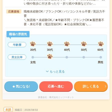
い物や散歩に付き添ったり・折り紙や体操などのレ…
職種未経験OK / ブランクOK / パソコンスキル不要 / 英語力不
応募資格
要
＼無資格＊未経験OK／★年齢不問・ブランクOK★履歴書不
要・来社不要（電話登録OK）★社会保険完備＼…
職場の雰囲気
年齢層
20代
30代
40代
50代
60代
男女比率
女性
男性
もっと見る
気になる!
応募へ進む
詳しく見る
派遣会社
株式会社ニッソーネット
未読
掲載日
2026/08/02