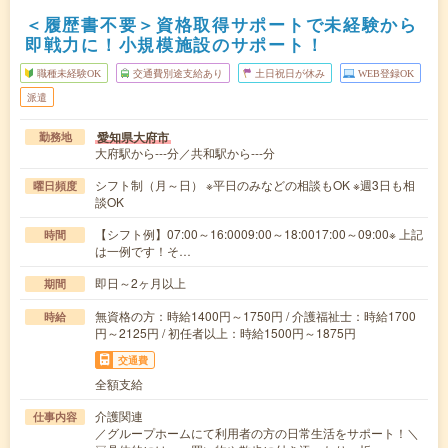
＜履歴書不要＞資格取得サポートで未経験から
即戦力に！小規模施設のサポート！
職種未経験OK
交通費別途支給あり
土日祝日が休み
WEB登録OK
派遣
愛知県大府市
勤務地
大府駅から---分／共和駅から---分
シフト制（月～日） ※平日のみなどの相談もOK ※週3日も相
曜日頻度
談OK
【シフト例】07:00～16:0009:00～18:0017:00～09:00※ 上記
時間
は一例です！そ…
即日～2ヶ月以上
期間
無資格の方：時給1400円～1750円 / 介護福祉士：時給1700
時給
円～2125円 / 初任者以上：時給1500円～1875円
交通費
全額支給
介護関連
仕事内容
／グループホームにて利用者の方の日常生活をサポート！＼