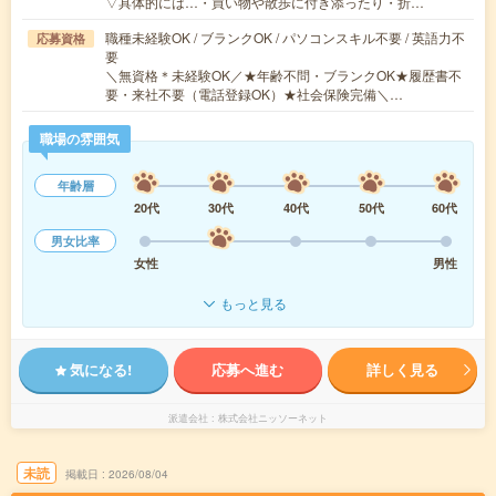
▽具体的には…・買い物や散歩に付き添ったり・折…
職種未経験OK / ブランクOK / パソコンスキル不要 / 英語力不
応募資格
要
＼無資格＊未経験OK／★年齢不問・ブランクOK★履歴書不
要・来社不要（電話登録OK）★社会保険完備＼…
職場の雰囲気
年齢層
20代
30代
40代
50代
60代
男女比率
女性
男性
もっと見る
気になる!
応募へ進む
詳しく見る
派遣会社
株式会社ニッソーネット
未読
掲載日
2026/08/04