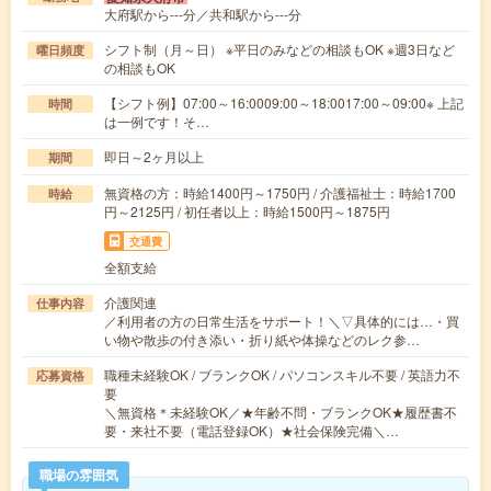
大府駅から---分／共和駅から---分
シフト制（月～日） ※平日のみなどの相談もOK ※週3日など
曜日頻度
の相談もOK
【シフト例】07:00～16:0009:00～18:0017:00～09:00※ 上記
時間
は一例です！そ…
即日～2ヶ月以上
期間
無資格の方：時給1400円～1750円 / 介護福祉士：時給1700
時給
円～2125円 / 初任者以上：時給1500円～1875円
交通費
全額支給
介護関連
仕事内容
／利用者の方の日常生活をサポート！＼▽具体的には…・買
い物や散歩の付き添い・折り紙や体操などのレク参…
職種未経験OK / ブランクOK / パソコンスキル不要 / 英語力不
応募資格
要
＼無資格＊未経験OK／★年齢不問・ブランクOK★履歴書不
要・来社不要（電話登録OK）★社会保険完備＼…
職場の雰囲気