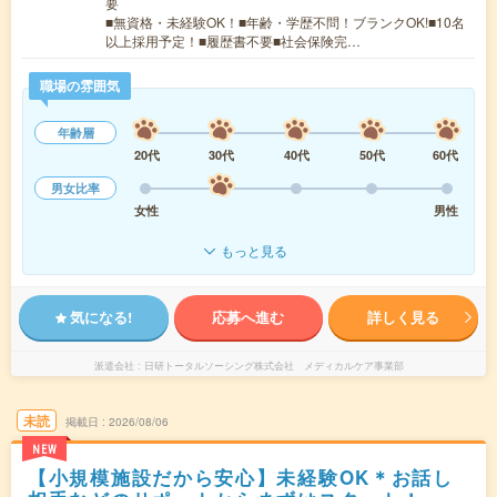
要
■無資格・未経験OK！■年齢・学歴不問！ブランクOK!■10名
以上採用予定！■履歴書不要■社会保険完…
職場の雰囲気
年齢層
20代
30代
40代
50代
60代
男女比率
女性
男性
もっと見る
気になる!
応募へ進む
詳しく見る
派遣会社
日研トータルソーシング株式会社 メディカルケア事業部
未読
掲載日
2026/08/06
NEW
【小規模施設だから安心】未経験OK＊お話し