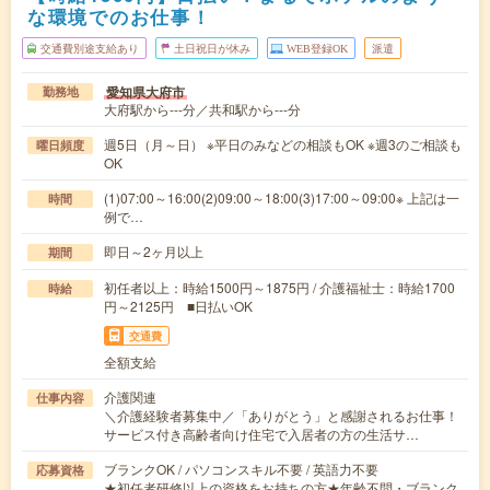
な環境でのお仕事！
交通費別途支給あり
土日祝日が休み
WEB登録OK
派遣
愛知県大府市
勤務地
大府駅から---分／共和駅から---分
週5日（月～日） ※平日のみなどの相談もOK ※週3のご相談も
曜日頻度
OK
(1)07:00～16:00(2)09:00～18:00(3)17:00～09:00※ 上記は一
時間
例で…
即日～2ヶ月以上
期間
初任者以上：時給1500円～1875円 / 介護福祉士：時給1700
時給
円～2125円 ■日払いOK
交通費
全額支給
介護関連
仕事内容
＼介護経験者募集中／「ありがとう」と感謝されるお仕事！
サービス付き高齢者向け住宅で入居者の方の生活サ…
ブランクOK / パソコンスキル不要 / 英語力不要
応募資格
★初任者研修以上の資格をお持ちの方★年齢不問・ブランク