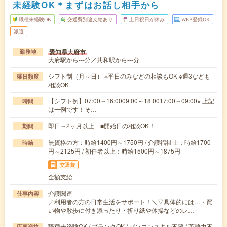
未経験OK＊まずはお話し相手から
職種未経験OK
交通費別途支給あり
土日祝日が休み
WEB登録OK
派遣
愛知県大府市
勤務地
大府駅から---分／共和駅から---分
シフト制（月～日） ※平日のみなどの相談もOK ※週3なども
曜日頻度
相談OK
【シフト例】07:00～16:0009:00～18:0017:00～09:00※ 上記
時間
は一例です！そ…
即日～2ヶ月以上 ■開始日の相談OK！
期間
無資格の方：時給1400円～1750円 / 介護福祉士：時給1700
時給
円～2125円 / 初任者以上：時給1500円～1875円
交通費
全額支給
介護関連
仕事内容
／利用者の方の日常生活をサポート！＼▽具体的には…・買
い物や散歩に付き添ったり・折り紙や体操などのレ…
職種未経験OK / ブランクOK / パソコンスキル不要 / 英語力不
応募資格