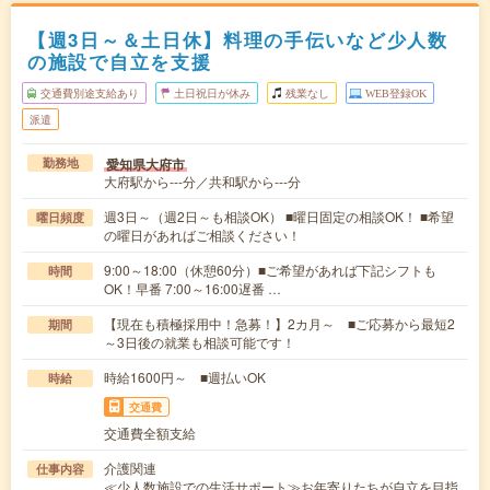
【週3日～＆土日休】料理の手伝いなど少人数
の施設で自立を支援
交通費別途支給あり
土日祝日が休み
残業なし
WEB登録OK
派遣
愛知県大府市
勤務地
大府駅から---分／共和駅から---分
週3日～（週2日～も相談OK） ■曜日固定の相談OK！ ■希望
曜日頻度
の曜日があればご相談ください！
9:00～18:00（休憩60分）■ご希望があれば下記シフトも
時間
OK！早番 7:00～16:00遅番 …
【現在も積極採用中！急募！】2カ月～ ■ご応募から最短2
期間
～3日後の就業も相談可能です！
時給1600円～ ■週払いOK
時給
交通費
交通費全額支給
介護関連
仕事内容
≪少人数施設での生活サポート≫お年寄りたちが自立を目指