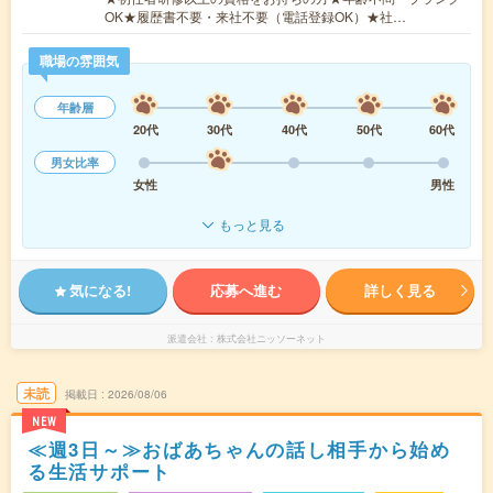
OK★履歴書不要・来社不要（電話登録OK）★社…
職場の雰囲気
年齢層
20代
30代
40代
50代
60代
男女比率
女性
男性
もっと見る
気になる!
応募へ進む
詳しく見る
派遣会社
株式会社ニッソーネット
未読
掲載日
2026/08/06
NEW
≪週3日～≫おばあちゃんの話し相手から始め
る生活サポート