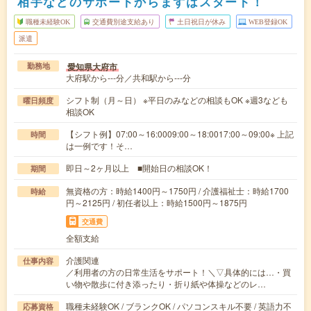
相手などのサポートからまずはスタート！
職種未経験OK
交通費別途支給あり
土日祝日が休み
WEB登録OK
派遣
愛知県大府市
勤務地
大府駅から---分／共和駅から---分
シフト制（月～日） ※平日のみなどの相談もOK ※週3なども
曜日頻度
相談OK
【シフト例】07:00～16:0009:00～18:0017:00～09:00※ 上記
時間
は一例です！そ…
即日～2ヶ月以上 ■開始日の相談OK！
期間
無資格の方：時給1400円～1750円 / 介護福祉士：時給1700
時給
円～2125円 / 初任者以上：時給1500円～1875円
交通費
全額支給
介護関連
仕事内容
／利用者の方の日常生活をサポート！＼▽具体的には…・買
い物や散歩に付き添ったり・折り紙や体操などのレ…
職種未経験OK / ブランクOK / パソコンスキル不要 / 英語力不
応募資格