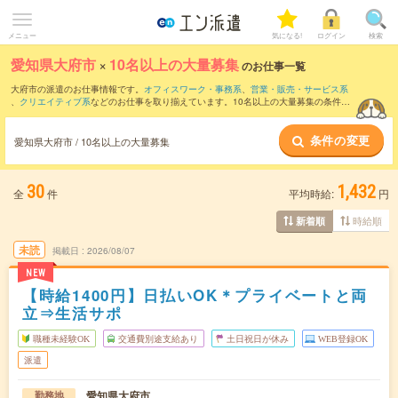
メニュー
気になる!
ログイン
検索
愛知県大府市
×
10名以上の大量募集
のお仕事一覧
大府市の派遣のお仕事情報です。
オフィスワーク・事務系
、
営業・販売・サービス系
、
クリエイティブ系
などのお仕事を取り揃えています。10名以上の大量募集の条件の
他に、
交通費別途支給あり
、
職種未経験OK
、
友だちと一緒の応募OK
などのこだわり
条件も取り揃えています。
条件の変更
愛知県大府市 / 10名以上の大量募集
30
1,432
全
件
平均時給:
円
時給順
新着順
未読
掲載日
2026/08/07
NEW
【時給1400円】日払いOK＊プライベートと両
立⇒生活サポ
職種未経験OK
交通費別途支給あり
土日祝日が休み
WEB登録OK
派遣
愛知県大府市
勤務地