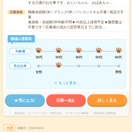
する介護のお仕事です。おじいちゃん、おばあちゃ…
職種未経験OK / ブランクOK / パソコンスキル不要 / 英語力不
応募資格
要
無資格・未経験OK年齢不問★10名以上採用予定★履歴書は
不要です▽応募後の流れ1)翌営業日までに担当…
職場の雰囲気
年齢層
20代
30代
40代
50代
60代
男女比率
女性
男性
もっと見る
気になる!
応募へ進む
詳しく見る
派遣会社
マンパワーグループ株式会社 ケアサービス事業部 （医療福祉介護関連）
未読
掲載日
2026/08/01