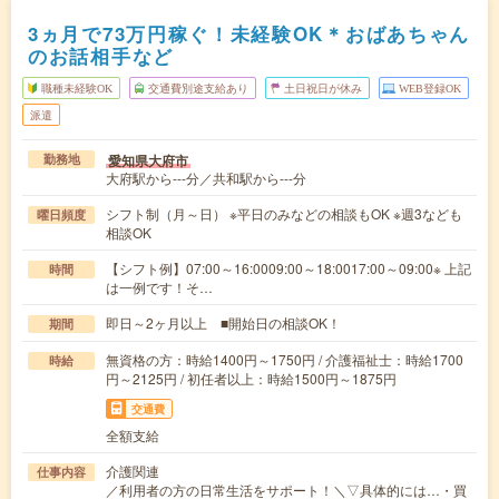
3ヵ月で73万円稼ぐ！未経験OK＊おばあちゃん
のお話相手など
職種未経験OK
交通費別途支給あり
土日祝日が休み
WEB登録OK
派遣
愛知県大府市
勤務地
大府駅から---分／共和駅から---分
シフト制（月～日） ※平日のみなどの相談もOK ※週3なども
曜日頻度
相談OK
【シフト例】07:00～16:0009:00～18:0017:00～09:00※ 上記
時間
は一例です！そ…
即日～2ヶ月以上 ■開始日の相談OK！
期間
無資格の方：時給1400円～1750円 / 介護福祉士：時給1700
時給
円～2125円 / 初任者以上：時給1500円～1875円
交通費
全額支給
介護関連
仕事内容
／利用者の方の日常生活をサポート！＼▽具体的には…・買