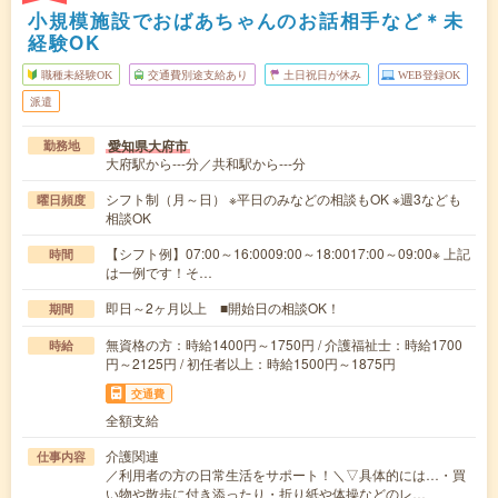
小規模施設でおばあちゃんのお話相手など＊未
経験OK
職種未経験OK
交通費別途支給あり
土日祝日が休み
WEB登録OK
派遣
愛知県大府市
勤務地
大府駅から---分／共和駅から---分
シフト制（月～日） ※平日のみなどの相談もOK ※週3なども
曜日頻度
相談OK
【シフト例】07:00～16:0009:00～18:0017:00～09:00※ 上記
時間
は一例です！そ…
即日～2ヶ月以上 ■開始日の相談OK！
期間
無資格の方：時給1400円～1750円 / 介護福祉士：時給1700
時給
円～2125円 / 初任者以上：時給1500円～1875円
交通費
全額支給
介護関連
仕事内容
／利用者の方の日常生活をサポート！＼▽具体的には…・買
い物や散歩に付き添ったり・折り紙や体操などのレ…