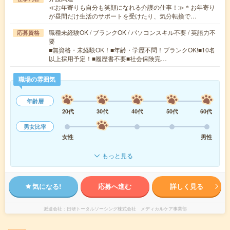
≪お年寄りも自分も笑顔になれる介護の仕事！≫＊お年寄り
が昼間だけ生活のサポートを受けたり、気分転換で…
職種未経験OK / ブランクOK / パソコンスキル不要 / 英語力不
応募資格
要
■無資格・未経験OK！■年齢・学歴不問！ブランクOK!■10名
以上採用予定！■履歴書不要■社会保険完…
職場の雰囲気
年齢層
20代
30代
40代
50代
60代
男女比率
女性
男性
もっと見る
気になる!
応募へ進む
詳しく見る
派遣会社
日研トータルソーシング株式会社 メディカルケア事業部