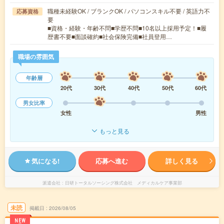
職種未経験OK / ブランクOK / パソコンスキル不要 / 英語力不
応募資格
要
■資格・経験・年齢不問■学歴不問■10名以上採用予定！■履
歴書不要■面談確約■社会保険完備■社員登用…
職場の雰囲気
年齢層
20代
30代
40代
50代
60代
男女比率
女性
男性
もっと見る
気になる!
応募へ進む
詳しく見る
派遣会社
日研トータルソーシング株式会社 メディカルケア事業部
未読
掲載日
2026/08/05
NEW