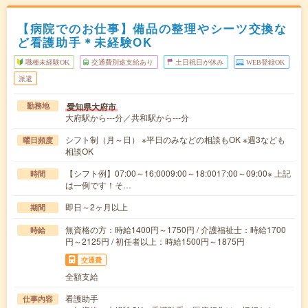
【病院でのお仕事】備品の整理やシーツ交換な
ど看護助手＊未経験OK
職種未経験OK
交通費別途支給あり
土日祝日が休み
WEB登録OK
派遣
愛知県大府市
勤務地
大府駅から---分／共和駅から---分
シフト制（月～日） ※平日のみなどの相談もOK ※週3なども
曜日頻度
相談OK
【シフト例】07:00～16:0009:00～18:0017:00～09:00※ 上記
時間
は一例です！そ…
即日～2ヶ月以上
期間
無資格の方：時給1400円～1750円 / 介護福祉士：時給1700
時給
円～2125円 / 初任者以上：時給1500円～1875円
交通費
全額支給
看護助手
仕事内容