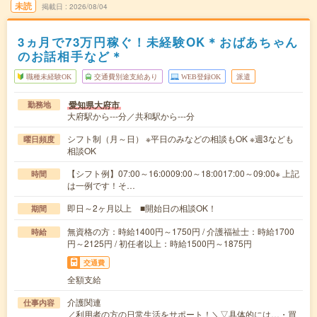
未読
掲載日
2026/08/04
3ヵ月で73万円稼ぐ！未経験OK＊おばあちゃん
のお話相手など＊
職種未経験OK
交通費別途支給あり
WEB登録OK
派遣
愛知県大府市
勤務地
大府駅から---分／共和駅から---分
シフト制（月～日） ※平日のみなどの相談もOK ※週3なども
曜日頻度
相談OK
【シフト例】07:00～16:0009:00～18:0017:00～09:00※ 上記
時間
は一例です！そ…
即日～2ヶ月以上 ■開始日の相談OK！
期間
無資格の方：時給1400円～1750円 / 介護福祉士：時給1700
時給
円～2125円 / 初任者以上：時給1500円～1875円
交通費
全額支給
介護関連
仕事内容
／利用者の方の日常生活をサポート！＼▽具体的には…・買