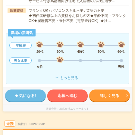
サービス付き高齢者向け住宅で入居者の方の生活サ…
ブランクOK / パソコンスキル不要 / 英語力不要
応募資格
★初任者研修以上の資格をお持ちの方★年齢不問・ブランク
OK★履歴書不要・来社不要（電話登録OK）★社…
職場の雰囲気
年齢層
20代
30代
40代
50代
60代
男女比率
女性
男性
もっと見る
気になる!
応募へ進む
詳しく見る
派遣会社
株式会社ニッソーネット
未読
掲載日
2026/08/01