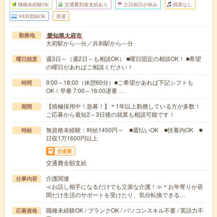
職種未経験OK
交通費別途支給あり
土日祝日が休み
残業なし
WEB登録OK
派遣
愛知県大府市
勤務地
大府駅から---分／共和駅から---分
週3日～（週2日～も相談OK） ■曜日固定の相談OK！ ■希望
曜日頻度
の曜日があればご相談ください！
9:00～18:00（休憩60分）■ご希望があれば下記シフトも
時間
OK！早番 7:00～16:00遅番 …
【積極採用中！急募！】＊1年以上勤務している方が多数！
期間
ご応募から最短2～3日後の就業も相談可能です！
無資格未経験：時給1450円～ ■週払いOK ■扶養内OK ■
時給
日収1万1600円以上
交通費
交通費全額支給
介護関連
仕事内容
≪お話し相手になるだけでも立派な介護！≫＊お年寄りが昼
間だけ生活のサポートを受けたり、気分転換できる…
職種未経験OK / ブランクOK / パソコンスキル不要 / 英語力不
応募資格