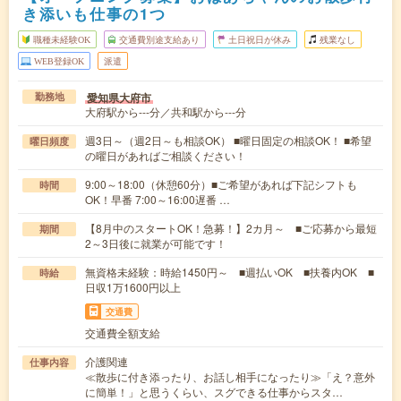
き添いも仕事の1つ
職種未経験OK
交通費別途支給あり
土日祝日が休み
残業なし
WEB登録OK
派遣
愛知県大府市
勤務地
大府駅から---分／共和駅から---分
週3日～（週2日～も相談OK） ■曜日固定の相談OK！ ■希望
曜日頻度
の曜日があればご相談ください！
9:00～18:00（休憩60分）■ご希望があれば下記シフトも
時間
OK！早番 7:00～16:00遅番 …
【8月中のスタートOK！急募！】2カ月～ ■ご応募から最短
期間
2～3日後に就業が可能です！
無資格未経験：時給1450円～ ■週払いOK ■扶養内OK ■
時給
日収1万1600円以上
交通費
交通費全額支給
介護関連
仕事内容
≪散歩に付き添ったり、お話し相手になったり≫「え？意外
に簡単！」と思うくらい、スグできる仕事からスタ…