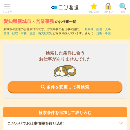
メニュー
気になる!
ログイン
検索
愛知県新城市
×
営業事務
のお仕事一覧
新城市の派遣のお仕事情報です。営業事務のお仕事の他に、
一般事務
、
総務・人事・
労務
、
経理・財務・会計・英文経理
などを取り揃えています。さらに、
短期
・
単発
な
どの期間や、
職種未経験OK
などのこだわり条件で絞り込んでいただけます。職種辞
典：
営業事務のお仕事とは？とは？
検索した条件に合う
お仕事がありませんでした
条件を変更して再検索
検索条件を追加して絞り込む
こだわり
でお仕事情報を絞り込む