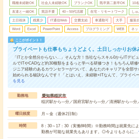
職種未経験OK
社会人未経験OK
ブランクOK
既卒第二新卒OK
10
友達と一緒OK
英語不要
40～50代活躍
在宅・リモートワーク
しゅ
土日祝休
残業少
IT通信Web
交費支給
車通勤可
大手
服装
Word
Excel
PowerPoint
Access
プログラミング
WEB
ネッ
ここがポイント！
プライベートも仕事もちょうどよく。土日しっかりお休み
「ITとか全然分からない…」そんな方！当社ならスキル0からITデビ
ルでITやCADなど約30種類をまるっと学べる研修つき！もちろん研
ジニア経験のあるカウンセラーがついて、あなたのキャリアを全部サ
始められる秘訣なんです！「とはいえ、未経験×ITなんて、プライベ
を見る
勤務地
愛知県稲沢市
稲沢駅から---分／国府宮駅から---分／清洲駅から---分
曜日頻度
月～金（週休2日制）
時間
8：30～17：30（実働8時間）※勤務時間は就業先
勤務が可能な就業先もあります。◎今よりもさらに…