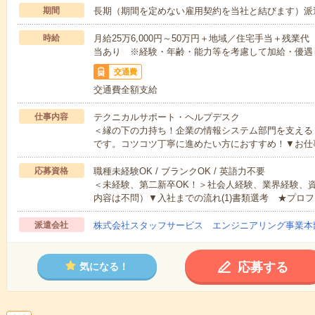
期間
長期（期間を定めない雇用契約を当社と結びます）派
時給
月給25万6,000円～50万円＋地域／住宅手当＋残
当あり ※経験・年齢・能力等を考慮して加給・優遇
交通費
交通費全額支給
仕事内容
テクニカルサポート・ヘルプデスク
＜縁の下の力持ち！企業の情報システム部門を支える
です。コツコツ丁寧に進めたい方におすすめ！▼お仕
応募資格
職種未経験OK / ブランクOK / 英語力不要
＜未経験、第二新卒OK！＞社会人経験、業界経験、
内容は不問）▼入社までの流れ(1)書類選考 ★プロフ
派遣会社
株式会社スタッフサービス エンジニアリング事業本
応募する
気になる！