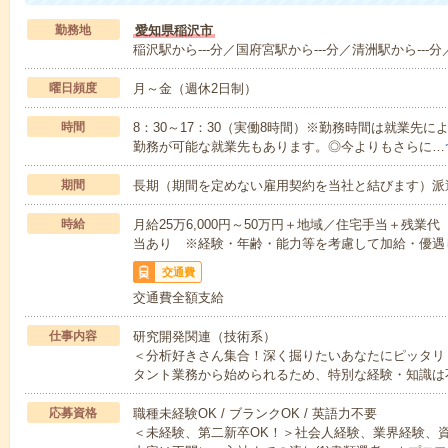
勤務地
愛知県稲沢市
稲沢駅から---分／国府宮駅から---分／清洲駅から---分
曜日頻度
月～金（週休2日制）
時間
8：30～17：30（実働8時間）※勤務時間は就業先
勤務が可能な就業先もあります。◎今よりもさらに…
期間
長期（期間を定めない雇用契約を当社と結びます）派
時給
月給25万6,000円～50万円＋地域／住宅手当＋残
当あり ※経験・年齢・能力等を考慮して加給・優遇
交通費
交通費全額支給
仕事内容
研究開発関連（技術系）
＜分析好きさん集合！深く掘りたいあなたにピッタリ
タント業務から始められるため、特別な経験・知識は
応募資格
職種未経験OK / ブランクOK / 英語力不要
＜未経験、第二新卒OK！＞社会人経験、業界経験、