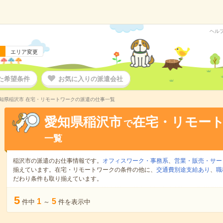
ヘル
エリア変更
た希望条件
お気に入りの派遣会社
知県稲沢市 在宅・リモートワークの派遣の仕事一覧
愛知県稲沢市
在宅・リモー
で
一覧
稲沢市の派遣のお仕事情報です。
オフィスワーク・事務系
、
営業・販売・サー
揃えています。在宅・リモートワークの条件の他に、
交通費別途支給あり
、
職
だわり条件も取り揃えています。
5
1
5
件中
～
件を表示中