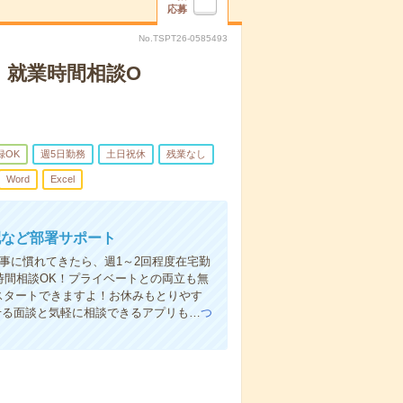
応募
No.TSPT26-0585493
！就業時間相談O
録OK
週5日勤務
土日祝休
残業なし
Word
Excel
配など部署サポート
事に慣れてきたら、週1～2回程度在宅勤
時間相談OK！プライベートとの両立も無
スタートできますよ！お休みもとりやす
せる面談と気軽に相談できるアプリも…
つ