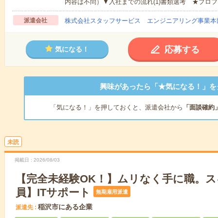
内容は不問）▼入社までの流れ(1)書類選考 ★プロフ
派遣会社
株式会社スタッフサービス エンジニアリング事業本
応募する
気になる！
興味があったら「★気になる！」を
「気になる！」を押しておくと、派遣会社から
「面談確約
未読
掲載日
2026/08/03
【完全未経験OK！】ムリなく手に職。ス
員】ITサポート
無期雇用派遣
稲沢市にある企業
派遣先