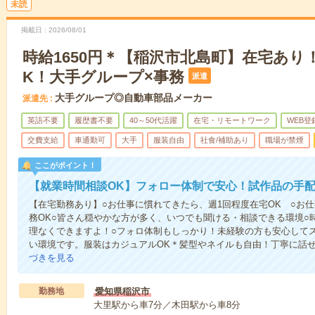
未読
掲載日
2026/08/01
時給1650円＊【稲沢市北島町】在宅あり
K！大手グループ×事務
派遣
大手グループ◎自動車部品メーカー
派遣先
英語不要
履歴書不要
40～50代活躍
在宅・リモートワーク
WEB登
交費支給
車通勤可
大手
服装自由
社食/補助あり
職場が禁煙
ここがポイント！
【就業時間相談OK】フォロー体制で安心！試作品の手
【在宅勤務あり】○お仕事に慣れてきたら、週1回程度在宅OK ○お仕
務OK○皆さん穏やかな方が多く、いつでも聞ける・相談できる環境○
理なくできますよ！○フォロ体制もしっかり！未経験の方も安心して
い環境です。服装はカジュアルOK＊髪型やネイルも自由！丁寧に話
づきを見る
勤務地
愛知県稲沢市
大里駅から車7分／木田駅から車8分