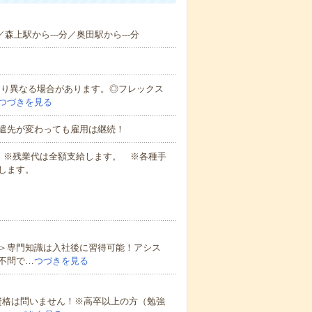
／森上駅から---分／奥田駅から---分
により異なる場合があります。◎フレックス
つづきを見る
遣先が変わっても雇用は継続！
業代 ※残業代は全額支給します。 ※各種手
します。
＞専門知識は入社後に習得可能！アシス
不問で…
つづきを見る
資格は問いません！※高卒以上の方（勉強