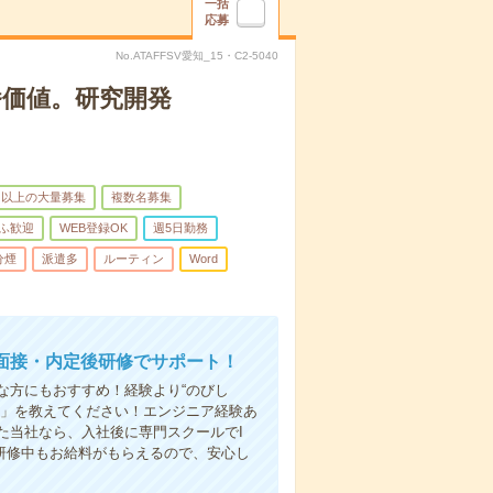
一括
応募
No.ATAFFSV愛知_15・C2-5040
番価値。研究開発
名以上の大量募集
複数名募集
ふ歓迎
WEB登録OK
週5日勤務
分煙
派遣多
ルーティン
Word
面接・内定後研修でサポート！
な方にもおすすめ！経験より“のびし
い」を教えてください！エンジニア経験あ
た当社なら、入社後に専門スクールでI
ん研修中もお給料がもらえるので、安心し