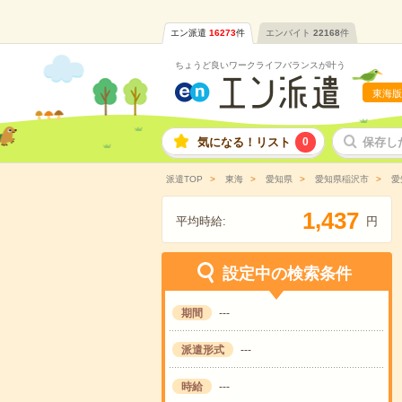
エン派遣
16273
件
エンバイト
22168
件
ちょうど良いワークライフバランスが叶う
東海版
気になる！リスト
0
保存し
派遣TOP
東海
愛知県
愛知県稲沢市
愛
,
1
4
3
7
平均時給:
円
設定中の検索条件
期間
---
派遣形式
---
時給
---