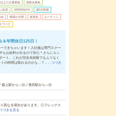
名以上の大量募集
複数名募集
ふ歓迎
WEB登録OK
週5日勤務
自由
職場が分煙
派遣多
ルーティン
トワーク
＆年間休日125日！
ューできちゃいます！入社後は専門スクー
修中もお給料が出るので安心＊さらにエン
ポート。これが完全未経験でもムリなく
ートの時間は取れるのかな…？」…
つづき
／森上駅から---分／奥田駅から---分
により異なる場合があります。◎フレックス
つづきを見る