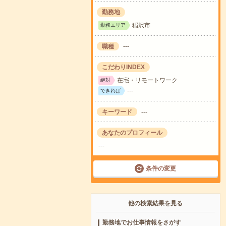
勤務地
稲沢市
勤務エリア
職種
---
こだわりINDEX
在宅・リモートワーク
絶対
---
できれば
キーワード
---
あなたのプロフィール
---
条件の変更
他の検索結果を見る
勤務地でお仕事情報をさがす