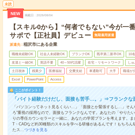
未読
NEW
掲載日
2026/08/04
【スキル0から】“何者でもない”今が一
サポで【正社員】デビュー
無期雇用派遣
稲沢市にある企業
派遣先
職種未経験OK
社会人未経験OK
ブランクOK
既卒第二新卒OK
10
友達と一緒OK
英語不要
40～50代活躍
在宅・リモートワーク
しゅ
土日祝休
残業少
医療福祉
交費支給
車通勤可
大手
職場が
Excel
PowerPoint
Access
ここがポイント！
「バイト経験だけだし、面接も苦手…。」⇒フランクな
「パソコンってネット見るくらい…」「面接とか緊張するし…」そん
ろ”重視の採用なので、面接もフランクなんです。あなたの「やりた
りの専任カウンセラーと一緒に、あなたの学習プランを考えます。ま
T・CADなど約30種類のスキルを学べる研修があるんです！もちろ
たス…
つづきを見る