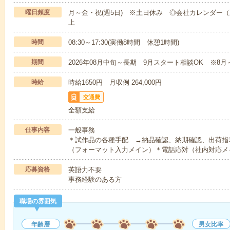
曜日頻度
月～金・祝(週5日) ※土日休み ◎会社カレンダー（
上
時間
08:30～17:30(実働8時間 休憩1時間)
期間
2026年08月中旬～長期 9月スタート相談OK ※8月
時給
時給1650円 月収例 264,000円
交通費
全額支給
仕事内容
一般事務
＊試作品の各種手配 →納品確認、納期確認、出荷指
（フォーマット入力メイン）＊電話応対（社内対応メ
応募資格
英語力不要
事務経験のある方
職場の雰囲気
年齢層
男女比率