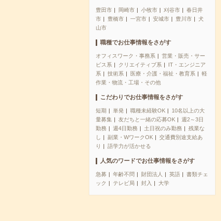
豊田市
岡崎市
小牧市
刈谷市
春日井
市
豊橋市
一宮市
安城市
豊川市
犬
山市
職種でお仕事情報をさがす
オフィスワーク・事務系
営業・販売・サー
ビス系
クリエイティブ系
IT・エンジニア
系
技術系
医療・介護・福祉・教育系
軽
作業・物流・工場・その他
こだわりでお仕事情報をさがす
短期
単発
職種未経験OK
10名以上の大
量募集
友だちと一緒の応募OK
週2～3日
勤務
週4日勤務
土日祝のみ勤務
残業な
し
副業・WワークOK
交通費別途支給あ
り
語学力が活かせる
人気のワードでお仕事情報をさがす
急募
年齢不問
財団法人
英語
書類チェ
ック
テレビ局
封入
大学