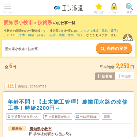
メニュー
気になる!
ログイン
検索
愛知県小牧市
×
技術系
のお仕事一覧
小牧市の派遣のお仕事情報です。技術系のお仕事には、
ＣＡＤ（機械・電気・電子）
、
ＣＡＤ（土木・建築・設備）
、
設計（機械・電気・電子）
などがあります。さら
に、
短期
・
単発
などの期間や、
職種未経験OK
などのこだわり条件で絞り込んでいただ
けます。
条件の変更
愛知県小牧市 / 技術系
6
2,250
全
件
平均時給:
円
時給順
新着順
未読
掲載日
2026/07/28
年齢不問！【土木施工管理】農業用水路の改修
工事！時給2200円～
交通費別途支給あり
土日祝日が休み
WEB登録OK
派遣
愛知県小牧市
勤務地
田県神社前駅から徒歩5分