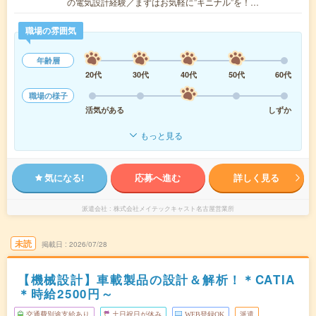
の電気設計経験／まずはお気軽に”キニナル”を！…
職場の雰囲気
年齢層
20代
30代
40代
50代
60代
職場の様子
活気がある
しずか
もっと見る
気になる!
応募へ進む
詳しく見る
派遣会社
株式会社メイテックキャスト名古屋営業所
未読
掲載日
2026/07/28
【機械設計】車載製品の設計＆解析！＊CATIA
＊時給2500円～
交通費別途支給あり
土日祝日が休み
WEB登録OK
派遣