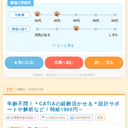
職場の雰囲気
年齢層
20代
30代
40代
50代
60代
職場の様子
活気がある
しずか
もっと見る
気になる!
応募へ進む
詳しく見る
派遣会社
株式会社メイテックキャスト名古屋営業所
未読
掲載日
2026/07/28
年齢不問！＊CATIAの経験活かせる＊設計サポ
ートや解析など！時給1900円～
交通費別途支給あり
土日祝日が休み
WEB登録OK
派遣