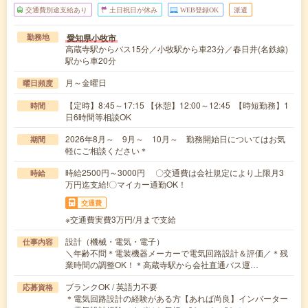
交通費別途支給あり
土日祝日が休み
WEB登録OK
派遣
愛知県小牧市
勤務地
高蔵寺駅からバス15分／小牧駅から車23分／春日井(名鉄線)
駅から車20分
月～金曜日
曜日頻度
【定時】8:45～17:15 【休憩】12:00～12:45 【時短勤務】1
時間
日6時間等相談OK
2026年8月～ 9月～ 10月～ 勤務開始日についてはお気
期間
軽にご相談ください＊
時給2500円～3000円 〇交通費は会社規定により上限月3
時給
万円迄支給!〇マイカー通勤OK！
交通費
※交通費実費3万円/月まで支給
設計（機械・電気・電子）
仕事内容
＼年齢不問＊電装機器メーカーで電気回路設計＆評価／＊残
業時間の調整OK！＊高蔵寺駅から会社直通バス運…
ブランクOK / 英語力不要
応募資格
＊電気回路設計の経験がある方【あれば尚良】インバーター