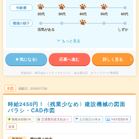
年齢層
20代
30代
40代
50代
60代
職場の様子
活気がある
しずか
もっと見る
気になる!
応募へ進む
詳しく見る
派遣会社
株式会社メイテックキャスト 名古屋支店 オフィスワーク事業部
未読
掲載日
2026/07/28
時給2450円！〈残業少なめ〉建設機械の図面
バラシ・CAD作図
職種未経験OK
交通費別途支給あり
土日祝日が休み
WEB登録OK
派遣
勤務地