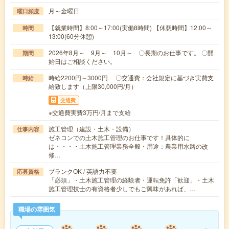
月～金曜日
曜日頻度
【就業時間】8:00～17:00(実働8時間) 【休憩時間】12:00～
時間
13:00(60分休憩)
2026年8月～ 9月～ 10月～ 〇長期のお仕事です。 〇開
期間
始日はご相談ください。
時給2200円～3000円 〇交通費：会社規定に基づき実費支
時給
給致します（上限30,000円/月）
交通費
※交通費実費3万円/月まで支給
施工管理（建設・土木・設備）
仕事内容
ゼネコンでの土木施工管理のお仕事です！具体的に
は・・・・土木施工管理業務全般・用途：農業用水路の改
修…
ブランクOK / 英語力不要
応募資格
「必須」・土木施工管理の経験者・運転免許「歓迎」・土木
施工管理技士の有資格者少しでもご興味があれば、…
職場の雰囲気