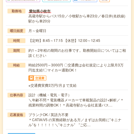
愛知県小牧市
勤務地
高蔵寺駅からバス15分／小牧駅から車23分／春日井(名鉄線)
駅から車20分
月～金曜日
曜日頻度
【定時】8:45～17:15 【休憩】12:00～12:45
時間
約1～2年程の期間のお仕事です。勤務開始日についてはご相
期間
談ください
時給2500円～3000円 〇交通費は会社規定により上限月3万
時給
円迄支給!〇マイカー通勤OK！
交通費
※交通費実費3万円/月まで支給
設計（機械・電気・電子）
仕事内容
＼年齢不問＊電装機器メーカーで車載製品の設計+解析／＊
残業時間の調整OK！＊高蔵寺駅から会社直通バス…
ブランクOK / 英語力不要
応募資格
＊CATIA/V5 の実務経験がある方／まずはお気軽に”キニナ
ル”を！！！！！＼”キニナル” ”ご応…