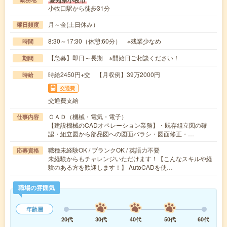
愛知県小牧市
小牧口駅から徒歩31分
月～金(土日休み）
曜日頻度
8:30～17:30（休憩:60分） ※残業少なめ
時間
【急募】即日～長期 ※開始日ご相談ください！
期間
時給2450円+交 【月収例】39万2000円
時給
交通費
交通費支給
ＣＡＤ（機械・電気・電子）
仕事内容
【建設機械のCADオペレーション業務】・既存組立図の確
認・組立図から部品図への図面バラシ・図面修正・…
職種未経験OK / ブランクOK / 英語力不要
応募資格
未経験からもチャレンジいただけます！【こんなスキルや経
験のある方を歓迎します！】 AutoCADを使…
職場の雰囲気
年齢層
20代
30代
40代
50代
60代