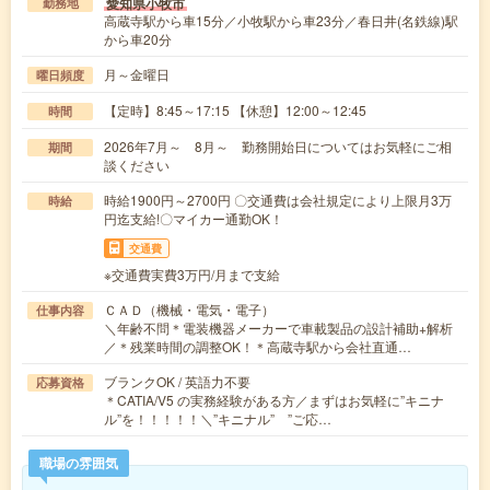
愛知県小牧市
勤務地
高蔵寺駅から車15分／小牧駅から車23分／春日井(名鉄線)駅
から車20分
月～金曜日
曜日頻度
【定時】8:45～17:15 【休憩】12:00～12:45
時間
2026年7月～ 8月～ 勤務開始日についてはお気軽にご相
期間
談ください
時給1900円～2700円 〇交通費は会社規定により上限月3万
時給
円迄支給!〇マイカー通勤OK！
交通費
※交通費実費3万円/月まで支給
ＣＡＤ（機械・電気・電子）
仕事内容
＼年齢不問＊電装機器メーカーで車載製品の設計補助+解析
／＊残業時間の調整OK！＊高蔵寺駅から会社直通…
ブランクOK / 英語力不要
応募資格
＊CATIA/V5 の実務経験がある方／まずはお気軽に”キニナ
ル”を！！！！！＼”キニナル” ”ご応…
職場の雰囲気