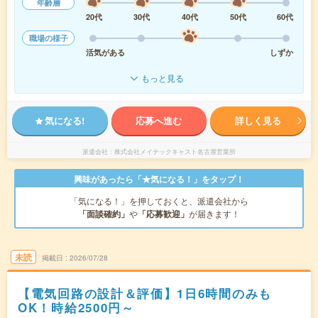
年齢層
20代
30代
40代
50代
60代
職場の様子
活気がある
しずか
もっと見る
気になる!
応募へ進む
詳しく見る
派遣会社
株式会社メイテックキャスト名古屋営業所
興味があったら「★気になる！」をタップ！
「気になる！」を押しておくと、派遣会社から
「面談確約」
や
「応募歓迎」
が届きます！
未読
掲載日
2026/07/28
【電気回路の設計＆評価】1日6時間のみも
OK！時給2500円～