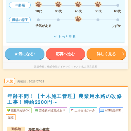
年齢層
20代
30代
40代
50代
60代
職場の様子
活気がある
しずか
もっと見る
気になる!
応募へ進む
詳しく見る
派遣会社
株式会社メイテックキャスト名古屋営業所
未読
掲載日
2026/07/28
年齢不問！【土木施工管理】農業用水路の改修
工事！時給2200円～
職種未経験OK
交通費別途支給あり
土日祝日が休み
WEB登録OK
派遣
愛知県小牧市
勤務地