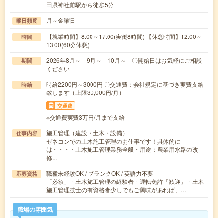
田県神社前駅から徒歩5分
月～金曜日
曜日頻度
【就業時間】8:00～17:00(実働8時間) 【休憩時間】12:00～
時間
13:00(60分休憩)
2026年8月～ 9月～ 10月～ 〇開始日はお気軽にご相談
期間
ください
時給2200円～3000円 〇交通費：会社規定に基づき実費支給
時給
致します（上限30,000円/月）
交通費
※交通費実費3万円/月まで支給
施工管理（建設・土木・設備）
仕事内容
ゼネコンでの土木施工管理のお仕事です！具体的に
は・・・・土木施工管理業務全般・用途：農業用水路の改
修…
職種未経験OK / ブランクOK / 英語力不要
応募資格
「必須」・土木施工管理の経験者・運転免許「歓迎」・土木
施工管理技士の有資格者少しでもご興味があれば、…
職場の雰囲気