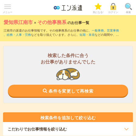
メニュー
気になる!
ログイン
検索
愛知県江南市
×
その他事務系
のお仕事一覧
江南市の派遣のお仕事情報です。その他事務系のお仕事の他に、
一般事務
、
営業事務
、
総務・人事・労務
などを取り揃えています。さらに、
短期
・
単発
などの期間や、
職
種未経験OK
などのこだわり条件で絞り込んでいただけます。
検索した条件に合う
お仕事がありませんでした
条件を変更して再検索
検索条件を追加して絞り込む
こだわり
でお仕事情報を絞り込む