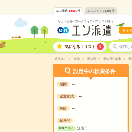
エン派遣
15490
件
エンバイト
21306
件
ちょうど良いワークライフバランスが叶う
東海版
気になる！リスト
0
保存し
派遣TOP
東海
愛知県
愛知県江南市
愛
設定中の検索条件
期間
---
派遣形式
---
時給
---
勤務地
江南市
勤務エリア