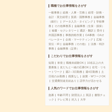
職種でお仕事情報をさがす
一般事務
総務・人事・労務
経理・財務・
会計・英文経理
貿易・国際事務
金融事務
（銀行）
データ入力・タイピング
学校事
務
その他事務系
金融事務（生保・損保）
秘書・セクレタリー
通訳・翻訳
受付
外国語事務
事務的軽作業
OA事務・OAオ
ペレーター
企画・マーケティング
広報・
宣伝・IR
金融事務（その他）
法務・特許
事務
金融事務（証券）
こだわりでお仕事情報をさがす
短期
単発
職種未経験OK
10名以上の大
量募集
友だちと一緒の応募OK
在宅・リモ
ートワーク
週2～3日勤務
週4日勤務
土
日祝のみ勤務
残業なし
副業・WワークOK
交通費別途支給あり
語学力が活かせる
人気のワードでお仕事情報をさがす
急募
年齢不問
財団法人
英語
書類チェ
ック
テレビ局
封入
大学