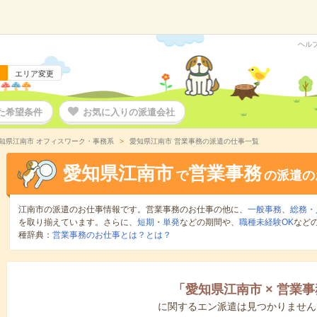
ヘル
エリア変更
た希望条件
お気に入りの派遣会社
知県江南市 オフィスワーク・事務系
愛知県江南市 営業事務の派遣の仕事一覧
愛知県江南市
営業事務
で
の派遣の
江南市の派遣のお仕事情報です。営業事務のお仕事の他に、
一般事務
、
総務・
を取り揃えています。さらに、
短期
・
単発
などの期間や、
職種未経験OK
など
種辞典：
営業事務のお仕事とは？とは？
「
愛知県江南市
×
営業事
に関するエン派遣は見つかりません