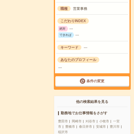
職種
営業事務
こだわりINDEX
---
絶対
---
できれば
キーワード
---
あなたのプロフィール
---
条件の変更
他の検索結果を見る
勤務地でお仕事情報をさがす
豊田市
岡崎市
刈谷市
小牧市
一宮
市
豊橋市
春日井市
安城市
豊川市
稲沢市