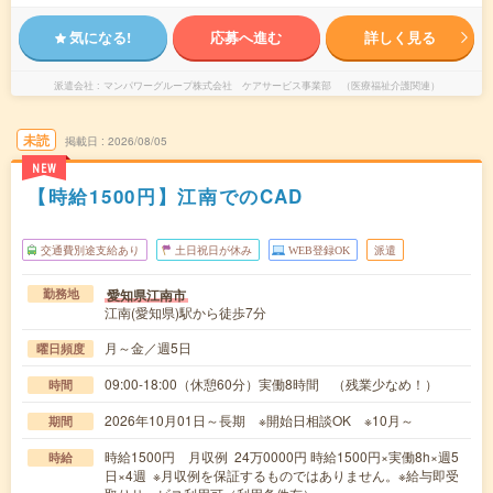
気になる!
応募へ進む
詳しく見る
派遣会社
マンパワーグループ株式会社 ケアサービス事業部 （医療福祉介護関連）
未読
掲載日
2026/08/05
NEW
【時給1500円】江南でのCAD
交通費別途支給あり
土日祝日が休み
WEB登録OK
派遣
愛知県江南市
勤務地
江南(愛知県)駅から徒歩7分
月～金／週5日
曜日頻度
09:00-18:00（休憩60分）実働8時間 （残業少なめ！）
時間
2026年10月01日～長期 ※開始日相談OK ※10月～
期間
時給1500円 月収例 24万0000円 時給1500円×実働8h×週5
時給
日×4週 ※月収例を保証するものではありません。※給与即受