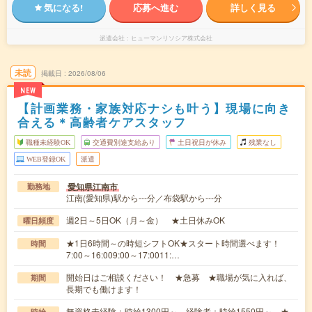
気になる!
応募へ進む
詳しく見る
派遣会社
ヒューマンリソシア株式会社
未読
掲載日
2026/08/06
NEW
【計画業務・家族対応ナシも叶う】現場に向き
合える＊高齢者ケアスタッフ
職種未経験OK
交通費別途支給あり
土日祝日が休み
残業なし
WEB登録OK
派遣
愛知県江南市
勤務地
江南(愛知県)駅から---分／布袋駅から---分
週2日～5日OK（月～金） ★土日休みOK
曜日頻度
★1日6時間～の時短シフトOK★スタート時間選べます！
時間
7:00～16:009:00～17:0011:…
開始日はご相談ください！ ★急募 ★職場が気に入れば、
期間
長期でも働けます！
無資格未経験：時給1300円～ 経験者：時給1550円～ ★
時給