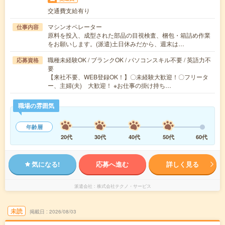
交通費支給有り
マシンオペレーター
仕事内容
原料を投入、成型された部品の目視検査、梱包・箱詰め作業
をお願いします。(派遣)土日休みだから、週末は…
職種未経験OK / ブランクOK / パソコンスキル不要 / 英語力不
応募資格
要
【来社不要、WEB登録OK！】〇未経験大歓迎！〇フリータ
ー、主婦(夫) 大歓迎！ ※お仕事の掛け持ち…
職場の雰囲気
年齢層
20代
30代
40代
50代
60代
気になる!
応募へ進む
詳しく見る
派遣会社
株式会社テクノ・サービス
未読
掲載日
2026/08/03