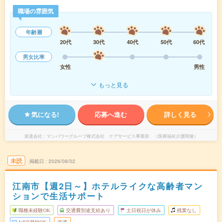
職場の雰囲気
年齢層
20代
30代
40代
50代
60代
男女比率
女性
男性
もっと見る
気になる!
応募へ進む
詳しく見る
派遣会社
マンパワーグループ株式会社 ケアサービス事業部 （医療福祉介護関連）
未読
掲載日
2026/08/02
江南市【週2日～】ホテルライクな高齢者マン
ションで生活サポート
職種未経験OK
交通費別途支給あり
土日祝日が休み
残業なし
WEB登録OK
派遣