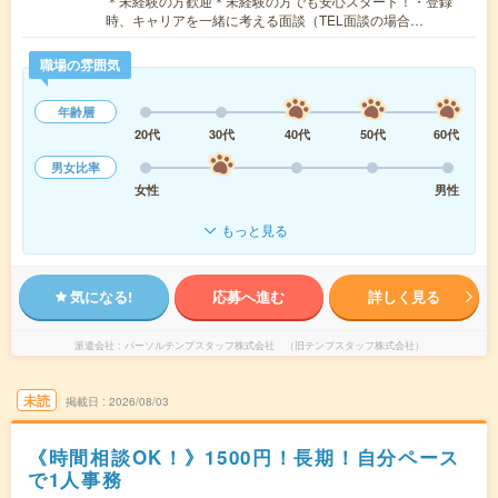
＊未経験の方歓迎＊未経験の方でも安心スタート！・登録
時、キャリアを一緒に考える面談（TEL面談の場合…
職場の雰囲気
年齢層
20代
30代
40代
50代
60代
男女比率
女性
男性
もっと見る
気になる!
応募へ進む
詳しく見る
派遣会社
パーソルテンプスタッフ株式会社 （旧テンプスタッフ株式会社）
未読
掲載日
2026/08/03
《時間相談OK！》1500円！長期！自分ペース
で1人事務