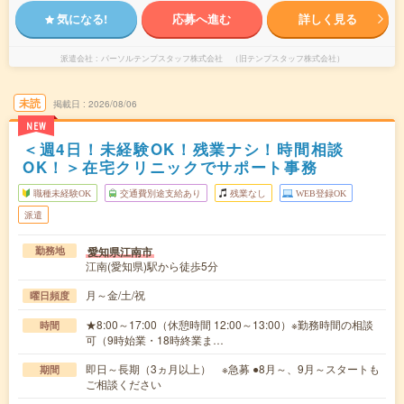
気になる!
応募へ進む
詳しく見る
派遣会社
パーソルテンプスタッフ株式会社 （旧テンプスタッフ株式会社）
未読
掲載日
2026/08/06
NEW
＜週4日！未経験OK！残業ナシ！時間相談
OK！＞在宅クリニックでサポート事務
職種未経験OK
交通費別途支給あり
残業なし
WEB登録OK
派遣
愛知県江南市
勤務地
江南(愛知県)駅から徒歩5分
月～金/土/祝
曜日頻度
★8:00～17:00（休憩時間 12:00～13:00）※勤務時間の相談
時間
可（9時始業・18時終業ま…
即日～長期（3ヵ月以上） ※急募 ●8月～、9月～スタートも
期間
ご相談ください