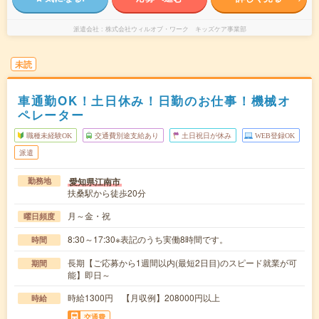
派遣会社
株式会社ウィルオブ・ワーク キッズケア事業部
未読
車通勤OK！土日休み！日勤のお仕事！機械オ
ペレーター
職種未経験OK
交通費別途支給あり
土日祝日が休み
WEB登録OK
派遣
愛知県江南市
勤務地
扶桑駅から徒歩20分
月～金・祝
曜日頻度
8:30～17:30※表記のうち実働8時間です。
時間
長期【ご応募から1週間以内(最短2日目)のスピード就業が可
期間
能】即日～
時給1300円 【月収例】208000円以上
時給
交通費