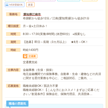
WEB登録OK
派遣
愛知県江南市
勤務地
布袋駅から徒歩12分／江南(愛知県)駅から徒歩21分
月～金※土日休み！
曜日頻度
8:30～17:30(実働:8時間) (休憩60分) ※残業なし
時間
【急募】即日～長期（3カ月以上） ★8月～OK！
期間
時給1430円
時給
交通費
交通費支給
金融事務（生保・損保）
仕事内容
地元金融機関での保険事務。自動車・生命・建物などの共済
に関する受付業務を中心に、ご相談対応、ご案内、…
職種未経験OK / 英語力不要
応募資格
職種未経験OK！【こんな方におススメ！まずはご応募くだ
さい／歓迎条件】保険会社、保険代理店、共済団体…
職場の雰囲気