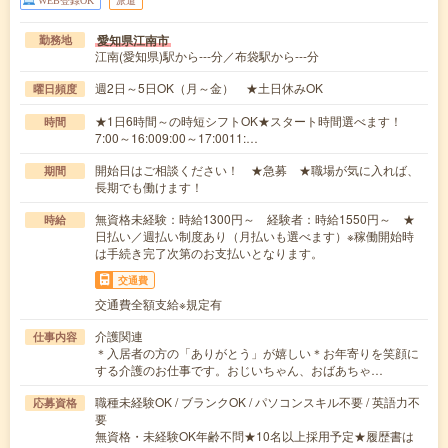
愛知県江南市
勤務地
江南(愛知県)駅から---分／布袋駅から---分
週2日～5日OK（月～金） ★土日休みOK
曜日頻度
★1日6時間～の時短シフトOK★スタート時間選べます！
時間
7:00～16:009:00～17:0011:…
開始日はご相談ください！ ★急募 ★職場が気に入れば、
期間
長期でも働けます！
無資格未経験：時給1300円～ 経験者：時給1550円～ ★
時給
日払い／週払い制度あり（月払いも選べます）※稼働開始時
は手続き完了次第のお支払いとなります。
交通費
交通費全額支給※規定有
介護関連
仕事内容
＊入居者の方の「ありがとう」が嬉しい＊お年寄りを笑顔に
する介護のお仕事です。おじいちゃん、おばあちゃ…
職種未経験OK / ブランクOK / パソコンスキル不要 / 英語力不
応募資格
要
無資格・未経験OK年齢不問★10名以上採用予定★履歴書は