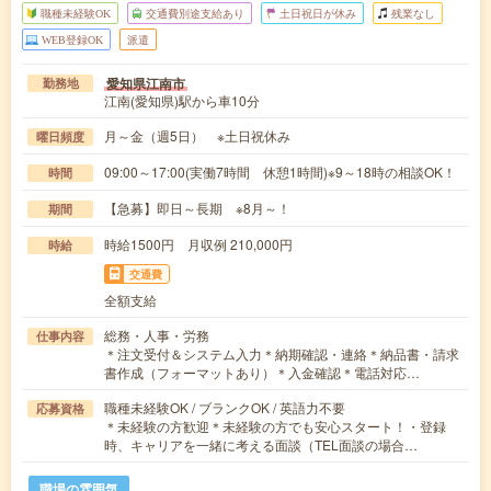
職種未経験OK
交通費別途支給あり
土日祝日が休み
残業なし
WEB登録OK
派遣
愛知県江南市
勤務地
江南(愛知県)駅から車10分
月～金（週5日） ※土日祝休み
曜日頻度
09:00～17:00(実働7時間 休憩1時間)※9～18時の相談OK！
時間
【急募】即日～長期 ※8月～！
期間
時給1500円 月収例 210,000円
時給
交通費
全額支給
総務・人事・労務
仕事内容
＊注文受付＆システム入力＊納期確認・連絡＊納品書・請求
書作成（フォーマットあり）＊入金確認＊電話対応…
職種未経験OK / ブランクOK / 英語力不要
応募資格
＊未経験の方歓迎＊未経験の方でも安心スタート！・登録
時、キャリアを一緒に考える面談（TEL面談の場合…
職場の雰囲気