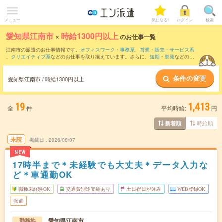
メニュー
気になる!
ログイン
検索
愛知県江南市
×
時給1300円以上
のお仕事一覧
江南市の派遣のお仕事情報です。
オフィスワーク・事務系
、
営業・販売・サービス系
、
クリエイティブ系
などのお仕事を取り揃えています。さらに、
短期
・
単発
などの期
間や、
職種未経験OK
などのこだわり条件で絞り込んでいただけます。
条件の変更
愛知県江南市 / 時給1300円以上
19
1,413
全
件
平均時給:
円
時給順
新着順
未読
掲載日
2026/08/07
NEW
17時半まで＊未経験でも大丈夫＊データ入力な
ど＊車通勤OK
職種未経験OK
交通費別途支給あり
土日祝日が休み
WEB登録OK
派遣
愛知県江南市
勤務地