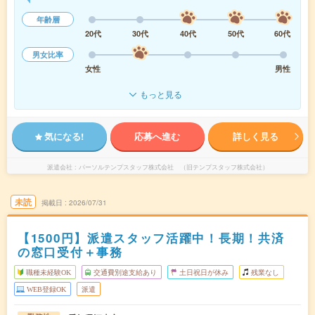
年齢層
20代
30代
40代
50代
60代
男女比率
女性
男性
もっと見る
気になる!
応募へ進む
詳しく見る
派遣会社
パーソルテンプスタッフ株式会社 （旧テンプスタッフ株式会社）
未読
掲載日
2026/07/31
【1500円】派遣スタッフ活躍中！長期！共済
の窓口受付＋事務
職種未経験OK
交通費別途支給あり
土日祝日が休み
残業なし
WEB登録OK
派遣