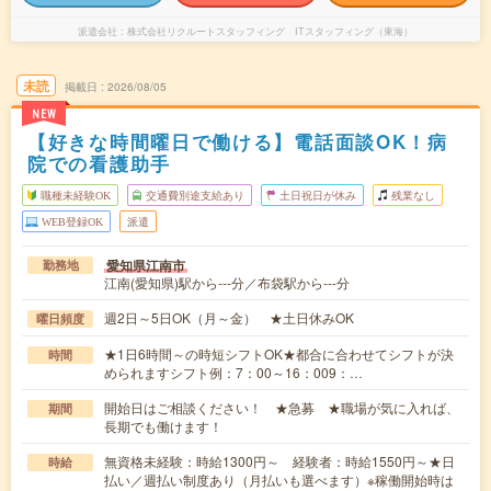
派遣会社
株式会社リクルートスタッフィング ITスタッフィング（東海）
未読
掲載日
2026/08/05
NEW
【好きな時間曜日で働ける】電話面談OK！病
院での看護助手
職種未経験OK
交通費別途支給あり
土日祝日が休み
残業なし
WEB登録OK
派遣
愛知県江南市
勤務地
江南(愛知県)駅から---分／布袋駅から---分
週2日～5日OK（月～金） ★土日休みOK
曜日頻度
★1日6時間～の時短シフトOK★都合に合わせてシフトが決
時間
められますシフト例：7：00～16：009：…
開始日はご相談ください！ ★急募 ★職場が気に入れば、
期間
長期でも働けます！
無資格未経験：時給1300円～ 経験者：時給1550円～★日
時給
払い／週払い制度あり（月払いも選べます）※稼働開始時は