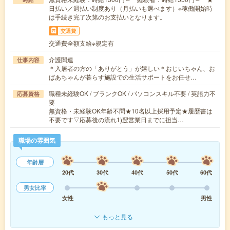
日払い／週払い制度あり（月払いも選べます）※稼働開始時
は手続き完了次第のお支払いとなります。
交通費
交通費全額支給※規定有
介護関連
仕事内容
＊入居者の方の「ありがとう」が嬉しい＊おじいちゃん、お
ばあちゃんが暮らす施設での生活サポートをお任せ…
職種未経験OK / ブランクOK / パソコンスキル不要 / 英語力不
応募資格
要
無資格・未経験OK年齢不問★10名以上採用予定★履歴書は
不要です▽応募後の流れ1)翌営業日までに担当…
職場の雰囲気
年齢層
20代
30代
40代
50代
60代
男女比率
女性
男性
もっと見る