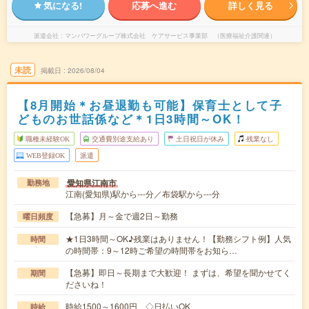
気になる!
応募へ進む
詳しく見る
派遣会社
マンパワーグループ株式会社 ケアサービス事業部 （医療福祉介護関連）
未読
掲載日
2026/08/04
【8月開始＊お昼退勤も可能】保育士として子
どものお世話係など＊1日3時間～OK！
職種未経験OK
交通費別途支給あり
土日祝日が休み
残業なし
WEB登録OK
派遣
愛知県江南市
勤務地
江南(愛知県)駅から---分／布袋駅から---分
【急募】月～金で週2日～勤務
曜日頻度
★1日3時間～OK♪残業はありません！【勤務シフト例】人気
時間
の時間帯：9～12時ご希望の時間帯をお知ら…
【急募】即日～長期まで大歓迎！ まずは、希望を聞かせてく
期間
ださいね！
時給1500～1600円 ◇日払いOK
時給