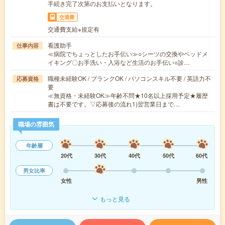
手続き完了次第のお支払いとなります。
交通費
交通費支給※規定有
看護助手
仕事内容
≪病院でちょっとしたお手伝い≫○シーツの交換やベッドメ
イキング〇お手洗い・入浴など生活のお手伝い○診…
職種未経験OK / ブランクOK / パソコンスキル不要 / 英語力不
応募資格
要
≪無資格・未経験OK≫年齢不問★10名以上採用予定★履歴
書は不要です。▽応募後の流れ1)翌営業日まで…
職場の雰囲気
年齢層
20代
30代
40代
50代
60代
男女比率
女性
男性
もっと見る