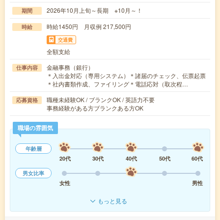
2026年10月上旬～長期 ※10月～！
期間
時給1450円 月収例 217,500円
時給
交通費
全額支給
金融事務（銀行）
仕事内容
＊入出金対応（専用システム）＊諸届のチェック、伝票起票
＊社内書類作成、ファイリング＊電話応対（取次程…
職種未経験OK / ブランクOK / 英語力不要
応募資格
事務経験がある方ブランクある方OK
職場の雰囲気
年齢層
20代
30代
40代
50代
60代
男女比率
女性
男性
もっと見る