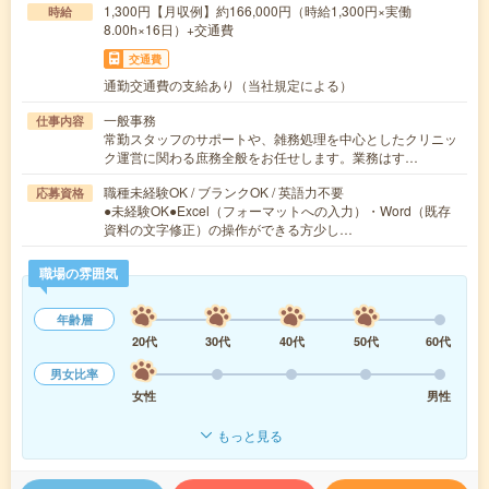
1,300円【月収例】約166,000円（時給1,300円×実働
時給
8.00h×16日）+交通費
交通費
通勤交通費の支給あり（当社規定による）
一般事務
仕事内容
常勤スタッフのサポートや、雑務処理を中心としたクリニッ
ク運営に関わる庶務全般をお任せします。業務はす…
職種未経験OK / ブランクOK / 英語力不要
応募資格
●未経験OK●Excel（フォーマットへの入力）・Word（既存
資料の文字修正）の操作ができる方少し…
職場の雰囲気
年齢層
20代
30代
40代
50代
60代
男女比率
女性
男性
もっと見る