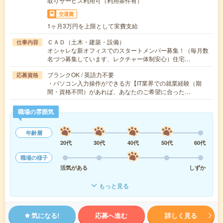
取りサービス利用可（利用条件有）
交通費
1ヶ月3万円を上限として実費支給
ＣＡＤ（土木・建築・設備）
仕事内容
オシャレな新オフィスでのスタートメンバー募集！（毎月数
名づつ募集しています、レクチャー体制安心）住宅…
ブランクOK / 英語力不要
応募資格
・パソコン入力操作ができる方【IT業界での就業経験（期
間・資格不問）があれば、あなたのご希望に合った…
職場の雰囲気
年齢層
20代
30代
40代
50代
60代
職場の様子
活気がある
しずか
もっと見る
気になる!
応募へ進む
詳しく見る