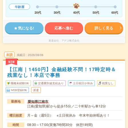
年齢層
20代
30代
40代
50代
60代
気になる!
応募へ進む
詳しく見る
派遣会社
アデコ株式会社
未読
掲載日
2026/08/06
NEW
【江南｜1450円】金融経験不問！17時定時＆
残業なし！本店で事務
職種未経験OK
交通費別途支給あり
土日祝日が休み
残業なし
WEB登録OK
派遣
愛知県江南市
勤務地
江南(愛知県)駅から徒歩15分／二十軒駅から車12分
月～金（週5日） ※土日祝休み 年末年始休暇あり！
曜日頻度
08:30～17:00(実働7時間30分 休憩1時間)
時間