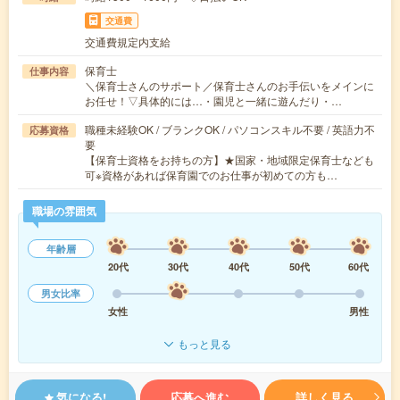
交通費
交通費規定内支給
保育士
仕事内容
＼保育士さんのサポート／保育士さんのお手伝いをメインに
お任せ！▽具体的には…・園児と一緒に遊んだり・…
職種未経験OK / ブランクOK / パソコンスキル不要 / 英語力不
応募資格
要
【保育士資格をお持ちの方】★国家・地域限定保育士なども
可※資格があれば保育園でのお仕事が初めての方も…
職場の雰囲気
年齢層
20代
30代
40代
50代
60代
男女比率
女性
男性
もっと見る
気になる!
応募へ進む
詳しく見る