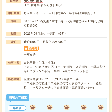
愛知県江南市
勤務地
江南(愛知県)駅から徒歩16分
月～金（週5日） ※土日祝休み 年末年始休暇あり！
曜日頻度
08:30～17:00(実働7時間30分 休憩1時間)※9～17時など時
時間
短相談OK
2026年09月上旬～長期 ※9月～！
期間
時給1500円 月収例 225,000円
時給
交通費
全額支給
金融事務（生保・損保）
仕事内容
＊窓口での来店者対応 （ー生命保険・火災保険・自動車共済
等）＊プランの設定・契約 ※専用タブレット使…
職種未経験OK / ブランクOK / 英語力不要
応募資格
＊未経験の方歓迎＊未経験の方でも安心スタート！・登録
時、キャリアを一緒に考える面談（電話面談の場合）…
職場の雰囲気
年齢層