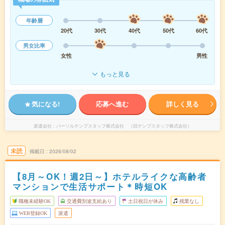
年齢層
20代
30代
40代
50代
60代
男女比率
女性
男性
もっと見る
気になる!
応募へ進む
詳しく見る
派遣会社
パーソルテンプスタッフ株式会社 （旧テンプスタッフ株式会社）
未読
掲載日
2026/08/02
【8月～OK！週2日～】ホテルライクな高齢者
マンションで生活サポート＊時短OK
職種未経験OK
交通費別途支給あり
土日祝日が休み
残業なし
WEB登録OK
派遣