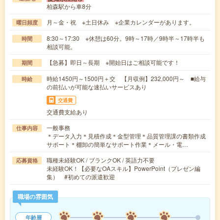
柏森駅から車8分
月～金・祝 ※土日休み ※企業カレンダーがあります。
曜日頻度
8:30～17:30 ※休憩は60分。9時～17時／9時半～17時半も
時間
相談可能。
【急募】即日～長期 ※開始日はご相談可能です！
期間
時給1450円～1500円＋交 【月収例】232,000円～ ■給与
時給
の前払いが可能な速払いサービスあり
交通費
交通費支給あり
一般事務
仕事内容
＊データ入力＊見積作成＊金型管理＊品質管理課の書類作成
サポート＊棚卸の簡単なサポート作業＊メール・電…
職種未経験OK / ブランクOK / 英語力不要
応募資格
未経験OK！【必要なOAスキル】PowerPoint（プレゼン編
集） #初めての派遣歓迎
職場の雰囲気
年齢層