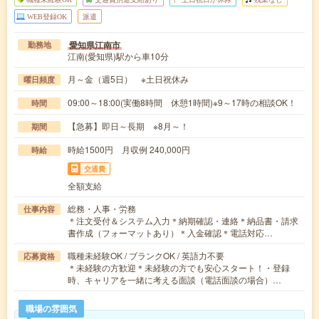
WEB登録OK
派遣
愛知県江南市
勤務地
江南(愛知県)駅から車10分
月～金（週5日） ※土日祝休み
曜日頻度
09:00～18:00(実働8時間 休憩1時間)※9～17時の相談OK！
時間
【急募】即日～長期 ※8月～！
期間
時給1500円 月収例 240,000円
時給
交通費
全額支給
総務・人事・労務
仕事内容
＊注文受付＆システム入力＊納期確認・連絡＊納品書・請求
書作成（フォーマットあり）＊入金確認＊電話対応…
職種未経験OK / ブランクOK / 英語力不要
応募資格
＊未経験の方歓迎＊未経験の方でも安心スタート！・登録
時、キャリアを一緒に考える面談（電話面談の場合）…
職場の雰囲気