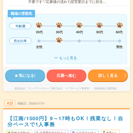
不要です▽応募後の流れ1)翌営業日までに担当…
職場の雰囲気
年齢層
20代
30代
40代
50代
60代
男女比率
女性
男性
もっと見る
気になる!
応募へ進む
詳しく見る
派遣会社
マンパワーグループ株式会社 ケアサービス事業部 （医療福祉介護関連）
未読
掲載日
2026/07/31
【江南/1500円】9～17時もOK！残業なし！自
分ペースで1人事務
職種未経験OK
交通費別途支給あり
土日祝日が休み
残業なし