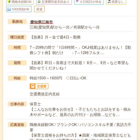
職種未経験OK
交通費別途支給あり
土日祝日が休み
残業なし
WEB登録OK
派遣
愛知県江南市
勤務地
江南(愛知県)駅から---分／布袋駅から---分
【急募】月～金で週4日～勤務
曜日頻度
7～20時の間で「1日6時間～」OK♪残業はありません！【勤
時間
務シフト例】朝だけ ：7～12時フルタ…
【急募】即日～長期まで大歓迎！ 8月～、9月～など希望も
期間
聞かせてくださいね！
時給1500～1600円 ◇日払いOK
時給
交通費
交通費規定内支給
保育士
仕事内容
【こんなお仕事をお任せ】・子どもたちとお話をする・積み
木やボールなど、遊具のお片付け・お掃除…などを…
職種未経験OK / ブランクOK / パソコンスキル不要 / 英語力不
応募資格
要
【保育士資格をお持ちの方】★国家・地域限定保育士なども