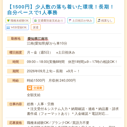
【1500円】少人数の落ち着いた環境！長期！
自分ペースで1人事務
職種未経験OK
交通費別途支給あり
土日祝日が休み
残業なし
WEB登録OK
派遣
愛知県江南市
勤務地
江南(愛知県)駅から車10分
月～金（週5日） ※土日祝休み
曜日頻度
09:00～18:00(実働8時間 休憩1時間)※9～17時の相談OK！
時間
2026年09月上旬～長期 ※9月～！
期間
時給1500円 月収例 240,000円
時給
交通費
全額支給
総務・人事・労務
仕事内容
＊注文受付＆システム入力＊納期確認・連絡＊納品書・請求
書作成（フォーマットあり）＊入金確認＊電話対応…
職種未経験OK / ブランクOK / 英語力不要
応募資格