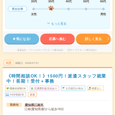
20代
30代
40代
50代
60代
男女比率
女性
男性
もっと見る
気になる!
応募へ進む
詳しく見る
派遣会社
パーソルテンプスタッフ株式会社 （旧テンプスタッフ株式会社）
未読
掲載日
2026/07/31
《時間相談OK！》1500円！派遣スタッフ就業
中！長期！受付＋事務
職種未経験OK
交通費別途支給あり
土日祝日が休み
残業なし
WEB登録OK
派遣
愛知県江南市
勤務地
江南(愛知県)駅から徒歩16分