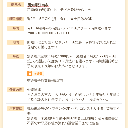
愛知県江南市
勤務地
江南(愛知県)駅から---分／布袋駅から---分
週2日～5日OK（月～金） ★土日休みOK
曜日頻度
★1日6時間～の時短シフトOK★スタート時間選べます！
時間
7:00～16:009:00～17:0011:…
開始日はご相談ください！ ★急募 ★職場が気に入れば、
期間
長期でも働けます！
無資格未経験：時給1300円～ 経験者：時給1550円～★日
時給
払い／週払い制度あり（月払いも選べます）※稼働開始時は
手続き完了次第のお支払いとなります。
交通費
交通費全額支給※規定有
介護関連
仕事内容
＊入居者の方の「ありがとう」が嬉しい＊お年寄りを笑顔に
する介護のお仕事です。おじいちゃん、おばあちゃ…
職種未経験OK / ブランクOK / パソコンスキル不要 / 英語力不
応募資格
要
無資格・未経験OK年齢不問★10名以上採用予定★履歴書は
不要です▽応募後の流れ1)翌営業日までに担当…