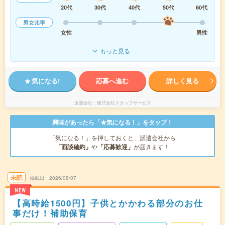
20代
30代
40代
50代
60代
男女比率
女性
男性
もっと見る
気になる!
応募へ進む
詳しく見る
派遣会社
株式会社スタッフサービス
興味があったら「★気になる！」をタップ！
「気になる！」を押しておくと、派遣会社から
「面談確約」
や
「応募歓迎」
が届きます！
未読
掲載日
2026/08/07
NEW
【高時給1500円】子供とかかわる部分のお仕
事だけ！補助保育