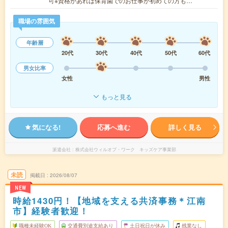
可※資格があれば保育園でのお仕事が初めての方も…
職場の雰囲気
年齢層
20代
30代
40代
50代
60代
男女比率
女性
男性
もっと見る
気になる!
応募へ進む
詳しく見る
派遣会社
株式会社ウィルオブ・ワーク キッズケア事業部
未読
掲載日
2026/08/07
NEW
時給1430円！【地域を支える共済事務＊江南
市】経験者歓迎！
職種未経験OK
交通費別途支給あり
土日祝日が休み
残業なし