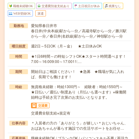
職種未経験OK
交通費別途支給あり
土日祝日が休み
残業なし
WEB登録OK
派遣
愛知県春日井市
勤務地
春日井(中央本線)駅から---分／高蔵寺駅から---分／勝川駅
から---分／春日井(名鉄線)駅から---分／神領駅から---分
週2日～5日OK（月～金） ★土日休みOK
曜日頻度
★1日6時間～の時短シフトOK★スタート時間選べます！
時間
7:00～16:009:00～17:0011:…
開始日はご相談ください！ ★急募 ★職場が気に入れ
期間
ば、長期でも働けます！
無資格未経験：時給1300円～ 経験者：時給1550円～
時給
★日払い／週払い制度あり（月払いも選べます）※稼働開
始時は手続き完了次第のお支払いとなります。
交通費
交通費全額支給※規定有
＊入居者の方の「ありがとう」が嬉しい＊おじいちゃん、
仕事内容
おばあちゃんが暮らす施設での生活サポートをお任せ…
職種未経験OK / ブランクOK / パソコンスキル不要 / 英語力
応募資格