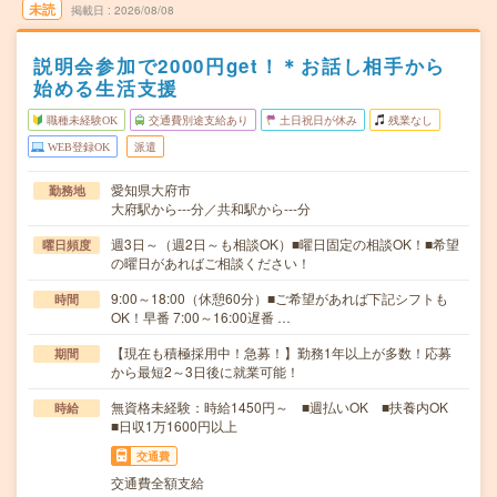
未読
掲載日
2026/08/08
説明会参加で2000円get！＊お話し相手から
始める生活支援
職種未経験OK
交通費別途支給あり
土日祝日が休み
残業なし
WEB登録OK
派遣
愛知県大府市
勤務地
大府駅から---分／共和駅から---分
週3日～（週2日～も相談OK）■曜日固定の相談OK！■希望
曜日頻度
の曜日があればご相談ください！
9:00～18:00（休憩60分）■ご希望があれば下記シフトも
時間
OK！早番 7:00～16:00遅番 …
【現在も積極採用中！急募！】勤務1年以上が多数！応募
期間
から最短2～3日後に就業可能！
無資格未経験：時給1450円～ ■週払いOK ■扶養内OK
時給
■日収1万1600円以上
交通費
交通費全額支給