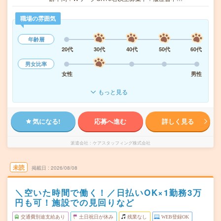
職場の雰囲気
年齢層
20代
30代
40代
50代
60代
男女比率
女性
男性
もっと見る
気になる!
応募へ進む
詳しく見る
派遣会社
ケアスタッフィング株式会社
未読
掲載日
2026/08/08
＼空いた時間で働く！／日払いOK×1勤務3万
円も可！施設での見回りなど
交通費別途支給あり
土日祝日が休み
残業なし
WEB登録OK