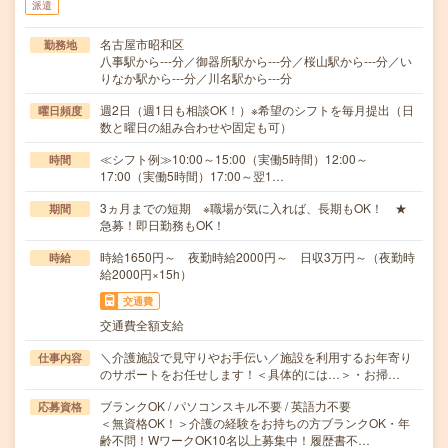
派遣
名古屋市昭和区
勤務地
八事駅から---分／御器所駅から---分／桜山駅から---分／い
りなか駅から---分／川名駅から---分
週2日（週1日も相談OK！）※希望のシフトを毎月提出（日
曜日頻度
数と曜日の組み合わせや固定も可）
≪シフト例≫10:00～15:00（実働5時間）12:00～
時間
17:00（実働5時間）17:00～翌1…
3ヵ月までの短期 ※職場が気に入れば、長期もOK！ ★
期間
急募！即日勤務もOK！
時給1650円～ 夜勤時給2000円～ 日収3万円～（夜勤時
時給
給2000円×15h）
交通費
交通費全額支給
＼介護施設で見守りやお手伝い／施設を利用するお年寄り
仕事内容
のサポートをお任せします！＜具体的には…＞・お掃…
ブランクOK / パソコンスキル不要 / 英語力不要
応募資格
＜無資格OK！＞介護の経験をお持ちの方ブランクOK・年
齢不問！WワークOK10名以上募集中！履歴書不…