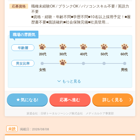
職種未経験OK / ブランクOK / パソコンスキル不要 / 英語力
応募資格
不要
■資格・経験・年齢不問■学歴不問■10名以上採用予定！■履
歴書不要■面談確約■社会保険完備■社員登用…
職場の雰囲気
年齢層
20代
30代
40代
50代
60代
男女比率
女性
男性
もっと見る
気になる!
応募へ進む
詳しく見る
派遣会社
日研トータルソーシング株式会社 メディカルケア事業部
未読
掲載日
2026/08/08