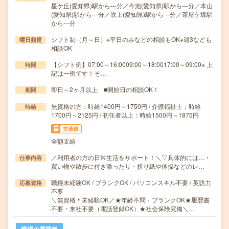
星ケ丘(愛知県)駅から---分／今池(愛知県)駅から---分／本山
(愛知県)駅から---分／吹上(愛知県)駅から---分／茶屋ケ坂駅
から---分
シフト制（月～日）※平日のみなどの相談もOK※週3なども
曜日頻度
相談OK
【シフト例】07:00～16:0009:00～18:0017:00～09:00※ 上
時間
記は一例です！そ…
即日～2ヶ月以上 ■開始日の相談OK！
期間
無資格の方：時給1400円～1750円 / 介護福祉士：時給
時給
1700円～2125円 / 初任者以上：時給1500円～1875円
交通費
全額支給
／利用者の方の日常生活をサポート！＼▽具体的には…・
仕事内容
買い物や散歩に付き添ったり・折り紙や体操などのレ…
職種未経験OK / ブランクOK / パソコンスキル不要 / 英語力
応募資格
不要
＼無資格＊未経験OK／★年齢不問・ブランクOK★履歴書
不要・来社不要（電話登録OK）★社会保険完備＼…