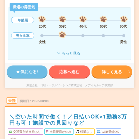
職場の雰囲気
年齢層
20代
30代
40代
50代
60代
男女比率
女性
男性
もっと見る
気になる!
応募へ進む
詳しく見る
派遣会社
日研トータルソーシング株式会社 メディカルケア事業部
未読
掲載日
2026/08/08
＼空いた時間で働く！／日払いOK×1勤務3万
円も可！施設での見回りなど
交通費別途支給あり
土日祝日が休み
残業なし
WEB登録OK