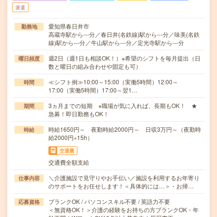
派遣
愛知県春日井市
勤務地
高蔵寺駅から---分／春日井(名鉄線)駅から---分／味美(名鉄
線)駅から---分／牛山駅から---分／定光寺駅から---分
週2日（週1日も相談OK！）※希望のシフトを毎月提出（日
曜日頻度
数と曜日の組み合わせや固定も可）
≪シフト例≫10:00～15:00（実働5時間）12:00～
時間
17:00（実働5時間）17:00～翌1…
3ヵ月までの短期 ※職場が気に入れば、長期もOK！ ★
期間
急募！即日勤務もOK！
時給1650円～ 夜勤時給2000円～ 日収3万円～（夜勤時
時給
給2000円×15h）
交通費
交通費全額支給
＼介護施設で見守りやお手伝い／施設を利用するお年寄り
仕事内容
のサポートをお任せします！＜具体的には…＞・お掃…
ブランクOK / パソコンスキル不要 / 英語力不要
応募資格
＜無資格OK！＞介護の経験をお持ちの方ブランクOK・年