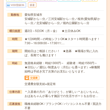
WEB登録OK
派遣
愛知県安城市
勤務地
安城駅から---分／三河安城駅から---分／桜井(愛知県)駅か
ら---分／北安城駅から---分／堀内公園駅から---分
週2日～5日OK（月～金） ★土日休みOK
曜日頻度
★1日6時間～の時短シフトOK★スタート時間選べます！
時間
7:00～16:009:00～17:0011:…
開始日はご相談ください！ ★急募 ★職場が気に入れ
期間
ば、長期でも働けます！
無資格未経験：時給1300円～ 経験者：時給1550円～
時給
★日払い／週払い制度あり（月払いも選べます）※稼働開
始時は手続き完了次第のお支払いとなります。
交通費
交通費全額支給※規定有
＊入居者の方の「ありがとう」が嬉しい＊おじいちゃん、
仕事内容
おばあちゃんが暮らす施設での生活サポートをお任せ…
職種未経験OK / ブランクOK / パソコンスキル不要 / 英語力
応募資格
不要