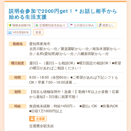
説明会参加で2000円get！＊お話し相手から
始める生活支援
職種未経験OK
交通費別途支給あり
土日祝日が休み
残業なし
WEB登録OK
派遣
愛知県東海市
勤務地
太田川駅から---分／聚楽園駅から---分／南加木屋駅から---
分／名和(愛知県)駅から---分／八幡新田駅から---分
週3日～（週2日～も相談OK）■曜日固定の相談OK！■希望
曜日頻度
の曜日があればご相談ください！
9:00～18:00（休憩60分）■ご希望があれば下記シフトも
時間
OK！早番 7:00～16:00遅番 …
【現在も積極採用中！急募！】勤務1年以上が多数！応募
期間
から最短2～3日後に就業可能！
無資格未経験：時給1450円～ ■週払いOK ■扶養内OK
時給
■日収1万1600円以上
交通費
交通費全額支給