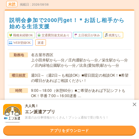
未読
掲載日
2026/08/08
説明会参加で2000円get！＊お話し相手から
始める生活支援
職種未経験OK
交通費別途支給あり
土日祝日が休み
残業なし
WEB登録OK
派遣
名古屋市西区
勤務地
上小田井駅から---分／庄内通駅から---分／栄生駅から---分
／庄内緑地公園駅から---分／比良(愛知県)駅から---分
週3日～（週2日～も相談OK）■曜日固定の相談OK！■希望
曜日頻度
の曜日があればご相談ください！
9:00～18:00（休憩60分）■ご希望があれば下記シフトも
時間
OK！早番 7:00～16:00遅番 …
【現在も積極採用中！急募！】勤務1年以上が多数！応募
期間
大人気！
から最短2～3日後に就業可能！
エン派遣アプリ
派遣のお仕事情報がたくさん！プッシュ通知で受け取ろう！
無資格未経験：時給1450円～ ■週払いOK ■扶養内OK
時給
■日収1万1600円以上
アプリをダウンロード
交通費