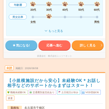
年齢層
20代
30代
40代
50代
60代
男女比率
女性
男性
もっと見る
気になる!
応募へ進む
詳しく見る
派遣会社
株式会社ニッソーネット
未読
掲載日
2026/08/08
【小規模施設だから安心】未経験OK＊お話し
相手などのサポートからまずはスタート！
職種未経験OK
交通費別途支給あり
土日祝日が休み
WEB登録OK
派遣
名古屋市千種区
勤務地