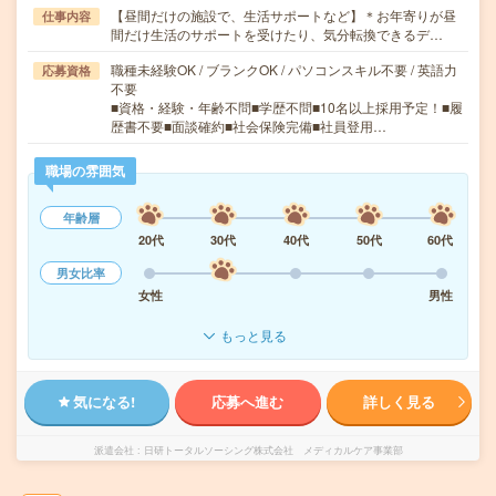
【昼間だけの施設で、生活サポートなど】＊お年寄りが昼
仕事内容
間だけ生活のサポートを受けたり、気分転換できるデ…
職種未経験OK / ブランクOK / パソコンスキル不要 / 英語力
応募資格
不要
■資格・経験・年齢不問■学歴不問■10名以上採用予定！■履
歴書不要■面談確約■社会保険完備■社員登用…
職場の雰囲気
年齢層
20代
30代
40代
50代
60代
男女比率
女性
男性
もっと見る
気になる!
応募へ進む
詳しく見る
派遣会社
日研トータルソーシング株式会社 メディカルケア事業部