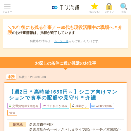
メニュー
気になる!
ログイン
検索
＼10年後にも残る仕事／～60代も現役活躍中の職場へ＊介
護
のお仕事情報は、掲載が終了しています
掲載時の情報は、
ページ下部
からご覧いただけます。
お探しの条件に近い派遣のお仕事
未読
掲載日
2026/08/08
【週2日＊高時給1650円～】シニア向けマン
ションで食事の配膳や見守り＊介護
交通費別途支給あり
土日祝日が休み
残業なし
WEB登録OK
派遣
名古屋市中村区
勤務地
名古屋駅から---分／ささしまライブ駅から---分／本陣駅か