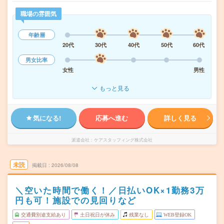
職場の雰囲気
年齢層
20代
30代
40代
50代
60代
男女比率
女性
男性
もっと見る
気になる!
応募へ進む
詳しく見る
派遣会社
ケアスタッフィング株式会社
未読
掲載日
2026/08/08
＼空いた時間で働く！／日払いOK×1勤務3万
円も可！施設での見回りなど
交通費別途支給あり
土日祝日が休み
残業なし
WEB登録OK