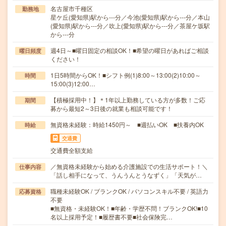
名古屋市千種区
勤務地
星ケ丘(愛知県)駅から---分／今池(愛知県)駅から---分／本山
(愛知県)駅から---分／吹上(愛知県)駅から---分／茶屋ケ坂駅
から---分
週4日～■曜日固定の相談OK！■希望の曜日があればご相談
曜日頻度
ください！
1日5時間からOK！■シフト例(1)8:00～13:00(2)10:00～
時間
15:00(3)12:00…
【積極採用中！】＊1年以上勤務している方が多数！ご応
期間
募から最短2～3日後の就業も相談可能です！
無資格未経験：時給1450円～ ■週払いOK ■扶養内OK
時給
交通費
交通費全額支給
／無資格未経験から始める介護施設での生活サポート！＼
仕事内容
「話し相手になって、うんうんとうなずく」「天気が…
職種未経験OK / ブランクOK / パソコンスキル不要 / 英語力
応募資格
不要
■無資格・未経験OK！■年齢・学歴不問！ブランクOK!■10
名以上採用予定！■履歴書不要■社会保険完…