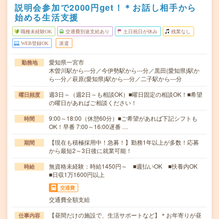
説明会参加で2000円get！＊お話し相手から
始める生活支援
職種未経験OK
交通費別途支給あり
土日祝日が休み
残業なし
WEB登録OK
派遣
愛知県一宮市
勤務地
木曽川駅から---分／今伊勢駅から---分／黒田(愛知県)駅か
ら---分／萩原(愛知県)駅から---分／二子駅から---分
週3日～（週2日～も相談OK）■曜日固定の相談OK！■希望
曜日頻度
の曜日があればご相談ください！
9:00～18:00（休憩60分）■ご希望があれば下記シフトも
時間
OK！早番 7:00～16:00遅番 …
【現在も積極採用中！急募！】勤務1年以上が多数！応募
期間
から最短2～3日後に就業可能！
無資格未経験：時給1450円～ ■週払いOK ■扶養内OK
時給
■日収1万1600円以上
交通費
交通費全額支給
【昼間だけの施設で、生活サポートなど】＊お年寄りが昼
仕事内容