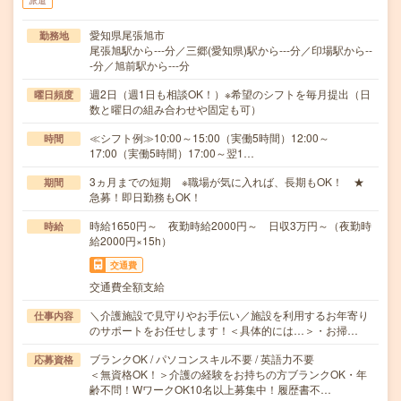
派遣
愛知県尾張旭市
勤務地
尾張旭駅から---分／三郷(愛知県)駅から---分／印場駅から--
-分／旭前駅から---分
週2日（週1日も相談OK！）※希望のシフトを毎月提出（日
曜日頻度
数と曜日の組み合わせや固定も可）
≪シフト例≫10:00～15:00（実働5時間）12:00～
時間
17:00（実働5時間）17:00～翌1…
3ヵ月までの短期 ※職場が気に入れば、長期もOK！ ★
期間
急募！即日勤務もOK！
時給1650円～ 夜勤時給2000円～ 日収3万円～（夜勤時
時給
給2000円×15h）
交通費
交通費全額支給
＼介護施設で見守りやお手伝い／施設を利用するお年寄り
仕事内容
のサポートをお任せします！＜具体的には…＞・お掃…
ブランクOK / パソコンスキル不要 / 英語力不要
応募資格
＜無資格OK！＞介護の経験をお持ちの方ブランクOK・年
齢不問！WワークOK10名以上募集中！履歴書不…