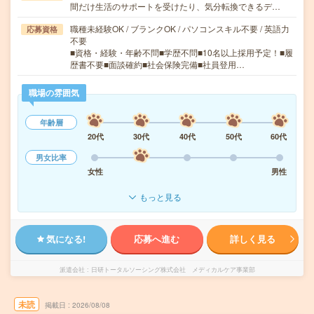
間だけ生活のサポートを受けたり、気分転換できるデ…
職種未経験OK / ブランクOK / パソコンスキル不要 / 英語力
応募資格
不要
■資格・経験・年齢不問■学歴不問■10名以上採用予定！■履
歴書不要■面談確約■社会保険完備■社員登用…
職場の雰囲気
年齢層
20代
30代
40代
50代
60代
男女比率
女性
男性
もっと見る
気になる!
応募へ進む
詳しく見る
派遣会社
日研トータルソーシング株式会社 メディカルケア事業部
未読
掲載日
2026/08/08