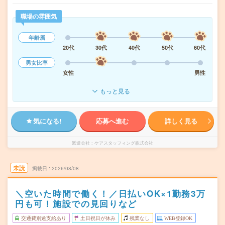
職場の雰囲気
年齢層
20代
30代
40代
50代
60代
男女比率
女性
男性
もっと見る
気になる!
応募へ進む
詳しく見る
派遣会社
ケアスタッフィング株式会社
未読
掲載日
2026/08/08
＼空いた時間で働く！／日払いOK×1勤務3万
円も可！施設での見回りなど
交通費別途支給あり
土日祝日が休み
残業なし
WEB登録OK