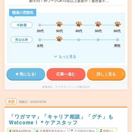
齢不問！WワークOK10名以上募集中！履歴書不…
職場の雰囲気
年齢層
20代
30代
40代
50代
60代
男女比率
女性
男性
もっと見る
気になる!
応募へ進む
詳しく見る
派遣会社
ケアスタッフィング株式会社
未読
掲載日
2026/08/08
「ワガママ」「キャリア相談」「グチ」も
Welcome！＊ケアスタッフ
職種未経験OK
交通費別途支給あり
土日祝日が休み
残業なし