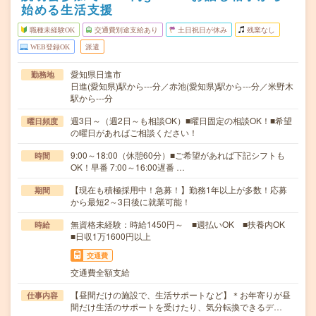
始める生活支援
職種未経験OK
交通費別途支給あり
土日祝日が休み
残業なし
WEB登録OK
派遣
愛知県日進市
勤務地
日進(愛知県)駅から---分／赤池(愛知県)駅から---分／米野木
駅から---分
週3日～（週2日～も相談OK）■曜日固定の相談OK！■希望
曜日頻度
の曜日があればご相談ください！
9:00～18:00（休憩60分）■ご希望があれば下記シフトも
時間
OK！早番 7:00～16:00遅番 …
【現在も積極採用中！急募！】勤務1年以上が多数！応募
期間
から最短2～3日後に就業可能！
無資格未経験：時給1450円～ ■週払いOK ■扶養内OK
時給
■日収1万1600円以上
交通費
交通費全額支給
【昼間だけの施設で、生活サポートなど】＊お年寄りが昼
仕事内容
間だけ生活のサポートを受けたり、気分転換できるデ…