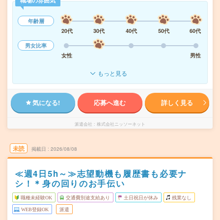
職場の雰囲気
年齢層
20代
30代
40代
50代
60代
男女比率
女性
男性
もっと見る
気になる!
応募へ進む
詳しく見る
派遣会社
株式会社ニッソーネット
未読
掲載日
2026/08/08
≪週4日5h～≫志望動機も履歴書も必要ナ
シ！＊身の回りのお手伝い
職種未経験OK
交通費別途支給あり
土日祝日が休み
残業なし
WEB登録OK
派遣