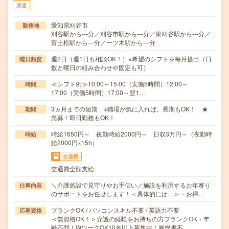
派遣
愛知県刈谷市
勤務地
刈谷駅から---分／刈谷市駅から---分／東刈谷駅から---分／
富士松駅から---分／一ツ木駅から---分
週2日（週1日も相談OK！）※希望のシフトを毎月提出（日
曜日頻度
数と曜日の組み合わせや固定も可）
≪シフト例≫10:00～15:00（実働5時間）12:00～
時間
17:00（実働5時間）17:00～翌1…
3ヵ月までの短期 ※職場が気に入れば、長期もOK！ ★
期間
急募！即日勤務もOK！
時給1650円～ 夜勤時給2000円～ 日収3万円～（夜勤時
時給
給2000円×15h）
交通費
交通費全額支給
＼介護施設で見守りやお手伝い／施設を利用するお年寄り
仕事内容
のサポートをお任せします！＜具体的には…＞・お掃…
ブランクOK / パソコンスキル不要 / 英語力不要
応募資格
＜無資格OK！＞介護の経験をお持ちの方ブランクOK・年
齢不問！WワークOK10名以上募集中！履歴書不…