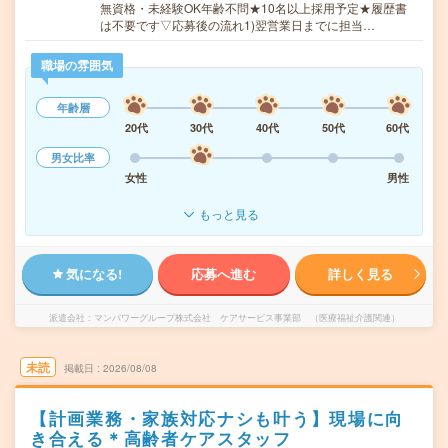
無資格・未経験OK年齢不問★10名以上採用予定★履歴書
は不要です▽応募後の流れ1)翌営業日までに担当…
職場の雰囲気
年齢層
20代
30代
40代
50代
60代
男女比率
女性
男性
もっと見る
気になる!
応募へ進む
詳しく見る
派遣会社
マンパワーグループ株式会社 ケアサービス事業部 （医療福祉介護関連）
未読
掲載日
2026/08/08
【計画業務・家族対応ナシも叶う】現場に向
き合える＊高齢者ケアスタッフ