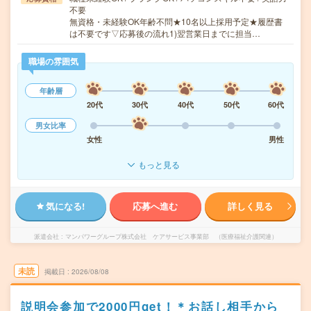
不要
無資格・未経験OK年齢不問★10名以上採用予定★履歴書
は不要です▽応募後の流れ1)翌営業日までに担当…
職場の雰囲気
年齢層
20代
30代
40代
50代
60代
男女比率
女性
男性
もっと見る
気になる!
応募へ進む
詳しく見る
派遣会社
マンパワーグループ株式会社 ケアサービス事業部 （医療福祉介護関連）
未読
掲載日
2026/08/08
説明会参加で2000円get！＊お話し相手から