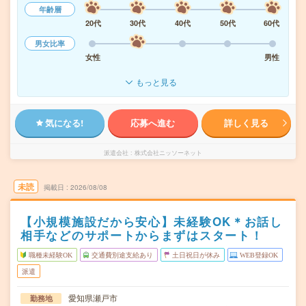
年齢層
20代
30代
40代
50代
60代
男女比率
女性
男性
もっと見る
気になる!
応募へ進む
詳しく見る
派遣会社
株式会社ニッソーネット
未読
掲載日
2026/08/08
【小規模施設だから安心】未経験OK＊お話し
相手などのサポートからまずはスタート！
職種未経験OK
交通費別途支給あり
土日祝日が休み
WEB登録OK
派遣
愛知県瀬戸市
勤務地