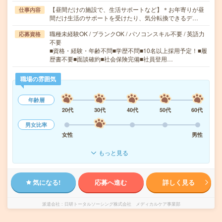
【昼間だけの施設で、生活サポートなど】＊お年寄りが昼
仕事内容
間だけ生活のサポートを受けたり、気分転換できるデ…
職種未経験OK / ブランクOK / パソコンスキル不要 / 英語力
応募資格
不要
■資格・経験・年齢不問■学歴不問■10名以上採用予定！■履
歴書不要■面談確約■社会保険完備■社員登用…
職場の雰囲気
年齢層
20代
30代
40代
50代
60代
男女比率
女性
男性
もっと見る
気になる!
応募へ進む
詳しく見る
派遣会社
日研トータルソーシング株式会社 メディカルケア事業部