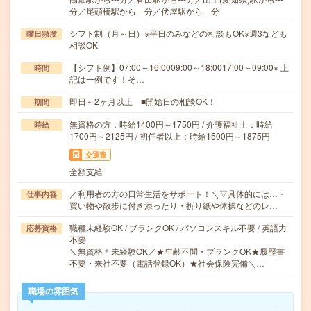
分／尾頭橋駅から---分／伏屋駅から---分
シフト制（月～日）※平日のみなどの相談もOK※週3なども
曜日頻度
相談OK
【シフト例】07:00～16:0009:00～18:0017:00～09:00※ 上
時間
記は一例です！そ…
即日～2ヶ月以上 ■開始日の相談OK！
期間
無資格の方：時給1400円～1750円 / 介護福祉士：時給
時給
1700円～2125円 / 初任者以上：時給1500円～1875円
交通費
全額支給
／利用者の方の日常生活をサポート！＼▽具体的には…・
仕事内容
買い物や散歩に付き添ったり・折り紙や体操などのレ…
職種未経験OK / ブランクOK / パソコンスキル不要 / 英語力
応募資格
不要
＼無資格＊未経験OK／★年齢不問・ブランクOK★履歴書
不要・来社不要（電話登録OK）★社会保険完備＼…
職場の雰囲気