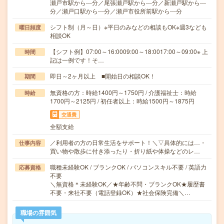
瀬戸市駅から---分／尾張瀬戸駅から---分／新瀬戸駅から---
分／瀬戸口駅から---分／瀬戸市役所前駅から---分
シフト制（月～日）※平日のみなどの相談もOK※週3なども
曜日頻度
相談OK
【シフト例】07:00～16:0009:00～18:0017:00～09:00※ 上
時間
記は一例です！そ…
即日～2ヶ月以上 ■開始日の相談OK！
期間
無資格の方：時給1400円～1750円 / 介護福祉士：時給
時給
1700円～2125円 / 初任者以上：時給1500円～1875円
交通費
全額支給
／利用者の方の日常生活をサポート！＼▽具体的には…・
仕事内容
買い物や散歩に付き添ったり・折り紙や体操などのレ…
職種未経験OK / ブランクOK / パソコンスキル不要 / 英語力
応募資格
不要
＼無資格＊未経験OK／★年齢不問・ブランクOK★履歴書
不要・来社不要（電話登録OK）★社会保険完備＼…
職場の雰囲気