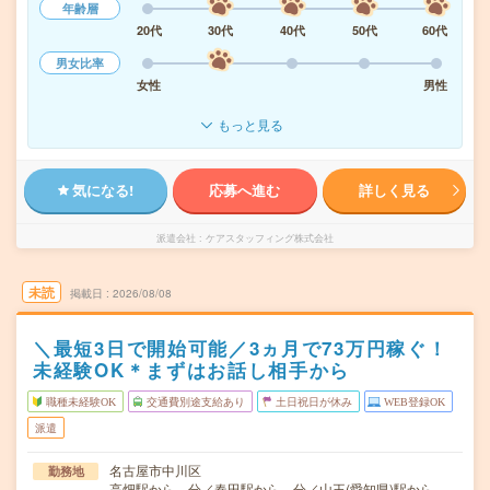
年齢層
20代
30代
40代
50代
60代
男女比率
女性
男性
もっと見る
気になる!
応募へ進む
詳しく見る
派遣会社
ケアスタッフィング株式会社
未読
掲載日
2026/08/08
＼最短3日で開始可能／3ヵ月で73万円稼ぐ！
未経験OK＊まずはお話し相手から
職種未経験OK
交通費別途支給あり
土日祝日が休み
WEB登録OK
派遣
名古屋市中川区
勤務地
高畑駅から---分／春田駅から---分／山王(愛知県)駅から---