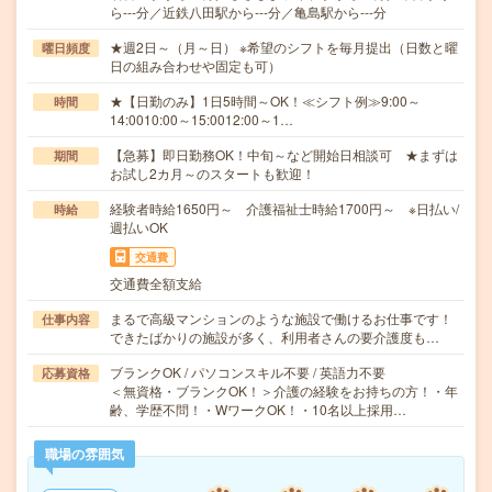
ら---分／近鉄八田駅から---分／亀島駅から---分
★週2日～（月～日） ※希望のシフトを毎月提出（日数と曜
曜日頻度
日の組み合わせや固定も可）
★【日勤のみ】1日5時間～OK！≪シフト例≫9:00～
時間
14:0010:00～15:0012:00～1…
【急募】即日勤務OK！中旬～など開始日相談可 ★まずは
期間
お試し2カ月～のスタートも歓迎！
経験者時給1650円～ 介護福祉士時給1700円～ ※日払い/
時給
週払いOK
交通費
交通費全額支給
まるで高級マンションのような施設で働けるお仕事です！
仕事内容
できたばかりの施設が多く、利用者さんの要介護度も…
ブランクOK / パソコンスキル不要 / 英語力不要
応募資格
＜無資格・ブランクOK！＞介護の経験をお持ちの方！・年
齢、学歴不問！・WワークOK！・10名以上採用…
職場の雰囲気