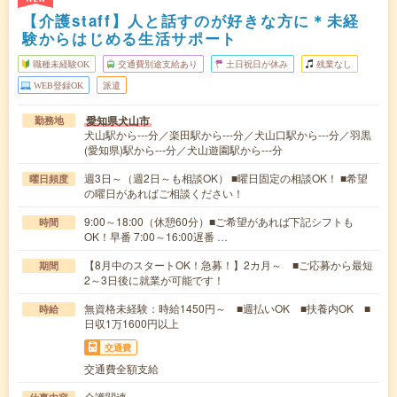
【介護staff】人と話すのが好きな方に＊未経
験からはじめる生活サポート
職種未経験OK
交通費別途支給あり
土日祝日が休み
残業なし
WEB登録OK
派遣
愛知県犬山市
勤務地
犬山駅から---分／楽田駅から---分／犬山口駅から---分／羽黒
(愛知県)駅から---分／犬山遊園駅から---分
週3日～（週2日～も相談OK） ■曜日固定の相談OK！ ■希望
曜日頻度
の曜日があればご相談ください！
9:00～18:00（休憩60分）■ご希望があれば下記シフトも
時間
OK！早番 7:00～16:00遅番 …
【8月中のスタートOK！急募！】2カ月～ ■ご応募から最短
期間
2～3日後に就業が可能です！
無資格未経験：時給1450円～ ■週払いOK ■扶養内OK ■
時給
日収1万1600円以上
交通費
交通費全額支給
介護関連