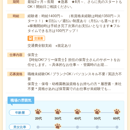
最短2ヶ月～長期 ★急募 ★8月～、さらに先のスタートも
期間
OK！開始日ご相談ください。
経験者：時給1400円～ （有資格未経験は時給1350円～ス
時給
タート！）★日払い／週払い制度あり（月払いも選べます）
※稼働開始時は手続き完了次第のお支払いとなります★フル
タイムできる方は100円アップ！
交通費
交通費全額支給 ※規定あり
保育士
仕事内容
【時短OK!フリー保育士】担任の保育士さんのサポートをお
任せします。～具体的なお仕事～・登園時のお迎…
職種未経験OK / ブランクOK / パソコンスキル不要 / 英語力不
応募資格
要
保育士・保母・幼稚園教諭資格をお持ちの方＊履歴書・来社
不要＊資格があれば保育園でのお仕事が未経験でも…
職場の雰囲気
年齢層
20代
30代
40代
50代
60代
男女比率