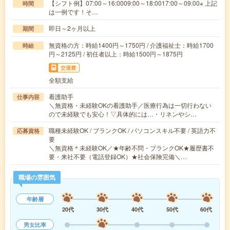
【シフト例】07:00～16:0009:00～18:0017:00～09:00※ 上記
時間
は一例です！そ…
即日～2ヶ月以上
期間
無資格の方：時給1400円～1750円 / 介護福祉士：時給1700
時給
円～2125円 / 初任者以上：時給1500円～1875円
交通費
全額支給
看護助手
仕事内容
＼無資格・未経験OKの看護助手／医療行為は一切行わない
ので未経験でも安心！▽具体的には…・リネンやシ…
職種未経験OK / ブランクOK / パソコンスキル不要 / 英語力不
応募資格
要
＼無資格＊未経験OK／★年齢不問・ブランクOK★履歴書不
要・来社不要（電話登録OK）★社会保険完備＼…
職場の雰囲気
年齢層
20代
30代
40代
50代
60代
男女比率