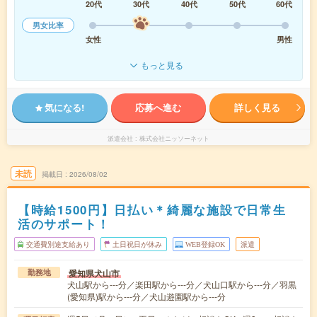
20代
30代
40代
50代
60代
男女比率
女性
男性
もっと見る
気になる!
応募へ進む
詳しく見る
派遣会社
株式会社ニッソーネット
未読
掲載日
2026/08/02
【時給1500円】日払い＊綺麗な施設で日常生
活のサポート！
交通費別途支給あり
土日祝日が休み
WEB登録OK
派遣
愛知県犬山市
勤務地
犬山駅から---分／楽田駅から---分／犬山口駅から---分／羽黒
(愛知県)駅から---分／犬山遊園駅から---分