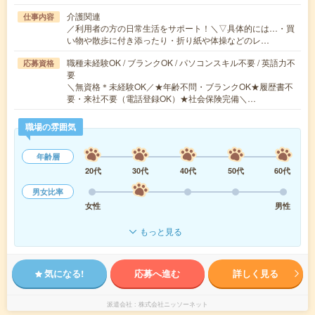
介護関連
仕事内容
／利用者の方の日常生活をサポート！＼▽具体的には…・買
い物や散歩に付き添ったり・折り紙や体操などのレ…
職種未経験OK / ブランクOK / パソコンスキル不要 / 英語力不
応募資格
要
＼無資格＊未経験OK／★年齢不問・ブランクOK★履歴書不
要・来社不要（電話登録OK）★社会保険完備＼…
職場の雰囲気
年齢層
20代
30代
40代
50代
60代
男女比率
女性
男性
もっと見る
気になる!
応募へ進む
詳しく見る
派遣会社
株式会社ニッソーネット