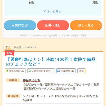
女性
男性
もっと見る
気になる!
応募へ進む
詳しく見る
派遣会社
マンパワーグループ株式会社 ケアサービス事業部（保育）
未読
掲載日
2026/08/03
NEW
【医療行為はナシ】時給1400円！病院で備品
のチェックなど＊
職種未経験OK
交通費別途支給あり
WEB登録OK
派遣
愛知県犬山市
勤務地
犬山駅から---分／楽田駅から---分／犬山口駅から---分／羽黒
(愛知県)駅から---分／犬山遊園駅から---分
シフト制（月～日） ※平日のみなどの相談もOK ※週3なども
曜日頻度
相談OK