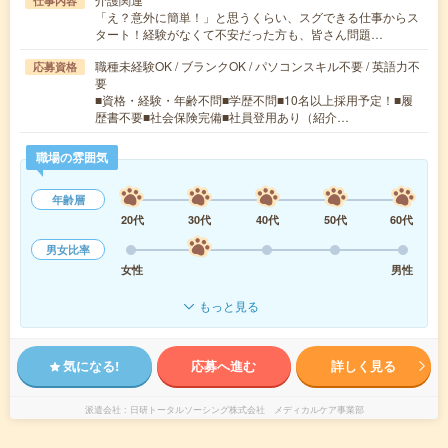
仕事内容
「え？意外に簡単！」と思うくらい、スグできる仕事からス
タート！経験がなくて不安だった方も、皆さん問題…
職種未経験OK / ブランクOK / パソコンスキル不要 / 英語力不
応募資格
要
■資格・経験・年齢不問■学歴不問■10名以上採用予定！■履
歴書不要■社会保険完備■社員登用あり（紹介…
職場の雰囲気
年齢層
20代
30代
40代
50代
60代
男女比率
女性
男性
もっと見る
気になる!
応募へ進む
詳しく見る
派遣会社
日研トータルソーシング株式会社 メディカルケア事業部