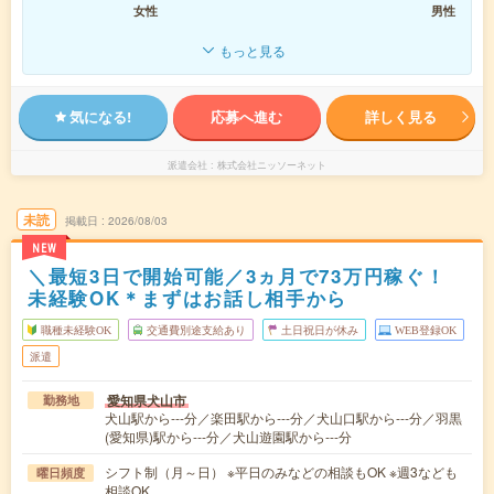
女性
男性
もっと見る
気になる!
応募へ進む
詳しく見る
派遣会社
株式会社ニッソーネット
未読
掲載日
2026/08/03
NEW
＼最短3日で開始可能／3ヵ月で73万円稼ぐ！
未経験OK＊まずはお話し相手から
職種未経験OK
交通費別途支給あり
土日祝日が休み
WEB登録OK
派遣
愛知県犬山市
勤務地
犬山駅から---分／楽田駅から---分／犬山口駅から---分／羽黒
(愛知県)駅から---分／犬山遊園駅から---分
シフト制（月～日） ※平日のみなどの相談もOK ※週3なども
曜日頻度
相談OK