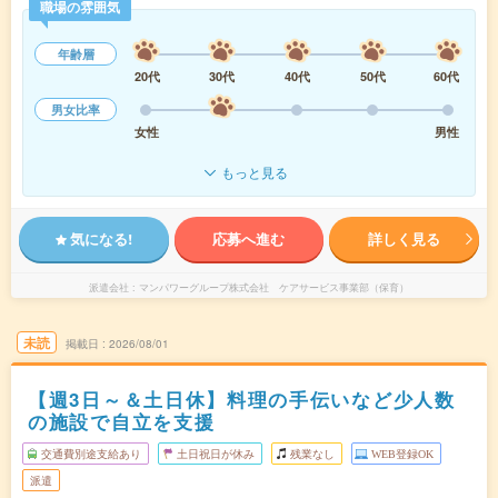
職場の雰囲気
年齢層
20代
30代
40代
50代
60代
男女比率
女性
男性
もっと見る
気になる!
応募へ進む
詳しく見る
派遣会社
マンパワーグループ株式会社 ケアサービス事業部（保育）
未読
掲載日
2026/08/01
【週3日～＆土日休】料理の手伝いなど少人数
の施設で自立を支援
交通費別途支給あり
土日祝日が休み
残業なし
WEB登録OK
派遣