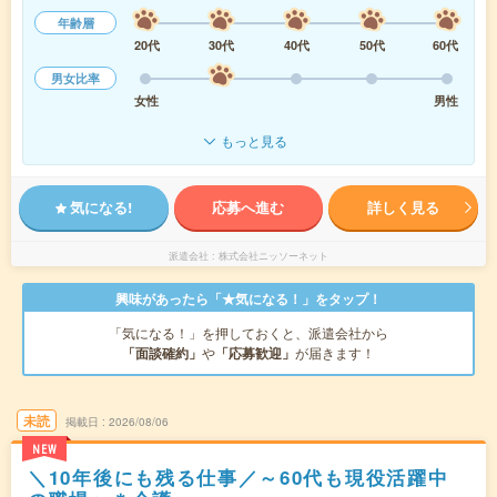
年齢層
20代
30代
40代
50代
60代
男女比率
女性
男性
もっと見る
気になる!
応募へ進む
詳しく見る
派遣会社
株式会社ニッソーネット
興味があったら「★気になる！」をタップ！
「気になる！」を押しておくと、派遣会社から
「面談確約」
や
「応募歓迎」
が届きます！
未読
掲載日
2026/08/06
NEW
＼10年後にも残る仕事／～60代も現役活躍中