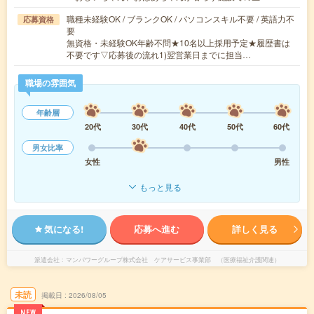
職種未経験OK / ブランクOK / パソコンスキル不要 / 英語力不
応募資格
要
無資格・未経験OK年齢不問★10名以上採用予定★履歴書は
不要です▽応募後の流れ1)翌営業日までに担当…
職場の雰囲気
年齢層
20代
30代
40代
50代
60代
男女比率
女性
男性
もっと見る
気になる!
応募へ進む
詳しく見る
派遣会社
マンパワーグループ株式会社 ケアサービス事業部 （医療福祉介護関連）
未読
掲載日
2026/08/05
NEW