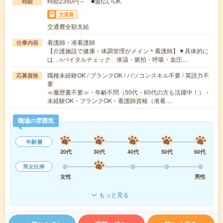
時給2350円～ ■週払いOK
時給
交通費
交通費全額支給
看護師・准看護師
仕事内容
【介護施設で健康・体調管理がメイン＊看護師】▼具体的に
は…○バイタルチェック 体温・脈拍・呼吸・血圧…
職種未経験OK / ブランクOK / パソコンスキル不要 / 英語力不
応募資格
要
≪履歴書不要≫・年齢不問（50代・60代の方も活躍中！）・
未経験OK・ブランクOK・看護師資格（准看…
職場の雰囲気
年齢層
20代
30代
40代
50代
60代
男女比率
女性
男性
もっと見る