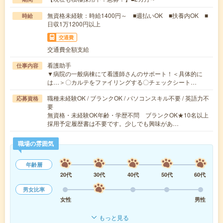
無資格未経験：時給1400円～ ■週払いOK ■扶養内OK ■
時給
日収1万1200円以上
交通費
交通費全額支給
看護助手
仕事内容
▼病院の一般病棟にて看護師さんのサポート！＜具体的に
は…＞〇カルテをファイリングする〇チェックシート…
職種未経験OK / ブランクOK / パソコンスキル不要 / 英語力不
応募資格
要
無資格・未経験OK年齢・学歴不問 ブランクOK★10名以上
採用予定履歴書は不要です。少しでも興味があ…
職場の雰囲気
年齢層
20代
30代
40代
50代
60代
男女比率
女性
男性
もっと見る