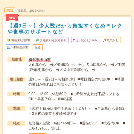
未読
掲載日
2026/08/04
NEW
【週3日～】少人数だから負担すくなめ＊レク
や食事のサポートなど
職種未経験OK
交通費別途支給あり
土日祝日が休み
残業なし
WEB登録OK
派遣
愛知県犬山市
勤務地
犬山駅から---分／楽田駅から---分／犬山口駅から---分／羽黒
(愛知県)駅から---分／犬山遊園駅から---分
週3日～（週2日～も相談OK） ■曜日固定の相談OK！ ■希望
曜日頻度
の曜日があればご相談ください！
9:00～18:00（休憩60分）■ご希望があれば下記シフトも
時間
OK！早番 7:00～16:00遅番 …
【現在も積極採用中！急募！】2カ月～ ■ご応募から最短2
期間
～3日後の就業も相談可能です！
無資格未経験：時給1450円～ ■週払いOK ■扶養内OK ■
時給
日収1万1600円以上