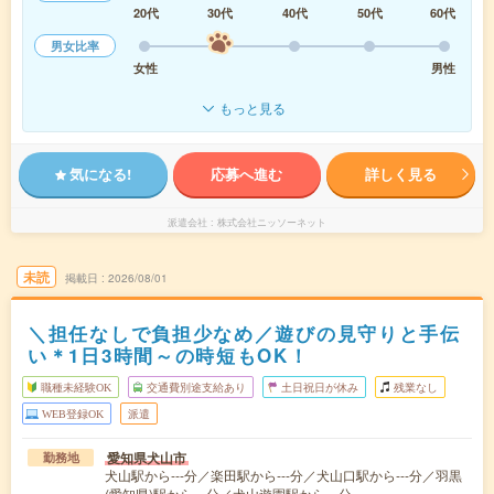
20代
30代
40代
50代
60代
男女比率
女性
男性
もっと見る
気になる!
応募へ進む
詳しく見る
派遣会社
株式会社ニッソーネット
未読
掲載日
2026/08/01
＼担任なしで負担少なめ／遊びの見守りと手伝
い＊1日3時間～の時短もOK！
職種未経験OK
交通費別途支給あり
土日祝日が休み
残業なし
WEB登録OK
派遣
愛知県犬山市
勤務地
犬山駅から---分／楽田駅から---分／犬山口駅から---分／羽黒
(愛知県)駅から---分／犬山遊園駅から---分