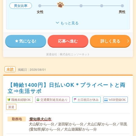
男女比率
女性
男性
もっと見る
気になる!
応募へ進む
詳しく見る
派遣会社
株式会社ニッソーネット
未読
掲載日
2026/08/01
【時給1400円】日払いOK＊プライベートと両
立⇒生活サポ
職種未経験OK
交通費別途支給あり
土日祝日が休み
WEB登録OK
派遣
愛知県犬山市
勤務地
犬山駅から---分／楽田駅から---分／犬山口駅から---分／羽黒
(愛知県)駅から---分／犬山遊園駅から---分