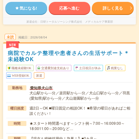
気になる!
応募へ進む
詳しく見る
派遣会社
日研トータルソーシング株式会社 メディカルケア事業部
未読
掲載日
2026/08/04
NEW
病院でカルテ整理や患者さんの生活サポート＊
未経験OK
職種未経験OK
交通費別途支給あり
土日祝日が休み
残業なし
WEB登録OK
派遣
愛知県犬山市
勤務地
犬山駅から---分／楽田駅から---分／犬山口駅から---分／羽黒
(愛知県)駅から---分／犬山遊園駅から---分
週2日～OK ■曜日固定の相談OK！ ■希望の曜日があればご相
曜日頻度
談ください！
★スタート時間選べます～シフト例～7:00～16:009:00～
時間
18:0011:00～20:00など…
【現在も積極採用中！急募！】■2カ月～
期間