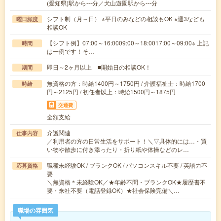
(愛知県)駅から---分／犬山遊園駅から---分
シフト制（月～日） ※平日のみなどの相談もOK ※週3なども
曜日頻度
相談OK
【シフト例】07:00～16:0009:00～18:0017:00～09:00※ 上記
時間
は一例です！そ…
即日～2ヶ月以上 ■開始日の相談OK！
期間
無資格の方：時給1400円～1750円 / 介護福祉士：時給1700
時給
円～2125円 / 初任者以上：時給1500円～1875円
交通費
全額支給
介護関連
仕事内容
／利用者の方の日常生活をサポート！＼▽具体的には…・買
い物や散歩に付き添ったり・折り紙や体操などのレ…
職種未経験OK / ブランクOK / パソコンスキル不要 / 英語力不
応募資格
要
＼無資格＊未経験OK／★年齢不問・ブランクOK★履歴書不
要・来社不要（電話登録OK）★社会保険完備＼…
職場の雰囲気