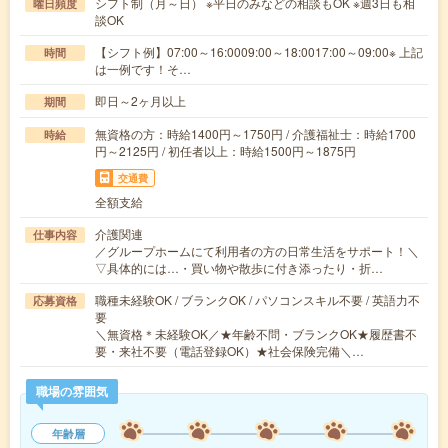
シフト制（月～日） ※平日のみなどの相談もOK ※週3日も相
曜日頻度
談OK
【シフト例】07:00～16:0009:00～18:0017:00～09:00※ 上記
時間
は一例です！そ…
即日～2ヶ月以上
期間
無資格の方：時給1400円～1750円 / 介護福祉士：時給1700
時給
円～2125円 / 初任者以上：時給1500円～1875円
交通費
全額支給
介護関連
仕事内容
／グループホームにて利用者の方の日常生活をサポート！＼
▽具体的には…・買い物や散歩に付き添ったり・折…
職種未経験OK / ブランクOK / パソコンスキル不要 / 英語力不
応募資格
要
＼無資格＊未経験OK／★年齢不問・ブランクOK★履歴書不
要・来社不要（電話登録OK）★社会保険完備＼…
職場の雰囲気
年齢層