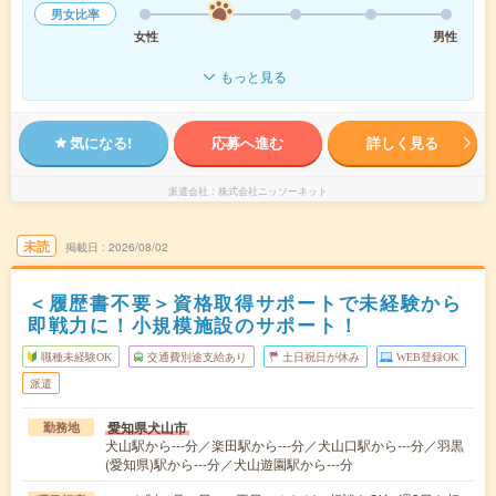
男女比率
女性
男性
もっと見る
気になる!
応募へ進む
詳しく見る
派遣会社
株式会社ニッソーネット
未読
掲載日
2026/08/02
＜履歴書不要＞資格取得サポートで未経験から
即戦力に！小規模施設のサポート！
職種未経験OK
交通費別途支給あり
土日祝日が休み
WEB登録OK
派遣
愛知県犬山市
勤務地
犬山駅から---分／楽田駅から---分／犬山口駅から---分／羽黒
(愛知県)駅から---分／犬山遊園駅から---分