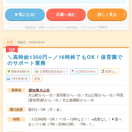
気になる!
応募へ進む
詳しく見る
派遣会社
日研トータルソーシング株式会社 メディカルケア事業部
未読
掲載日
2026/08/04
NEW
＼高時給1350円～／16時終了もOK！保育園で
のサポート業務
職種未経験OK
交通費別途支給あり
土日祝日が休み
残業なし
WEB登録OK
派遣
愛知県犬山市
勤務地
犬山駅から---分／楽田駅から---分／犬山口駅から---分／羽黒
(愛知県)駅から---分／犬山遊園駅から---分
週2日～OK（月～金）
曜日頻度
〈1日3時間～OK！＊10～13時など！〉※残業なし！▼選べ
時間
るシフト例（7時～20時の間）・7時～1…