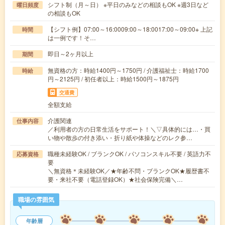
シフト制（月～日） ※平日のみなどの相談もOK ※週3日など
曜日頻度
の相談もOK
【シフト例】07:00～16:0009:00～18:0017:00～09:00※ 上記
時間
は一例です！そ…
即日～2ヶ月以上
期間
無資格の方：時給1400円～1750円 / 介護福祉士：時給1700
時給
円～2125円 / 初任者以上：時給1500円～1875円
交通費
全額支給
介護関連
仕事内容
／利用者の方の日常生活をサポート！＼▽具体的には…・買
い物や散歩の付き添い・折り紙や体操などのレク参…
職種未経験OK / ブランクOK / パソコンスキル不要 / 英語力不
応募資格
要
＼無資格＊未経験OK／★年齢不問・ブランクOK★履歴書不
要・来社不要（電話登録OK）★社会保険完備＼…
職場の雰囲気
年齢層