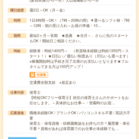
週2日～OK（月～金）
曜日頻度
1日3時間～OK！（7時～20時の間）▼選べるシフト例・7時
時間
～12時：朝の受け入れ～お昼の準備・10…
最短2ヶ月～長期 ★急募 ★当月～、さらに先のスタート
期間
もOK！開始日ご相談ください。
経験者：時給1400円～ （有資格未経験は時給1350円～ス
時給
タート！）★日払い／週払い制度あり（月払いも選べます）
※稼働開始時は手続き完了次第のお支払いとなります★フル
タイムできる方は100円アップ！
交通費
交通費全額支給 ※規定あり
保育士
仕事内容
【時短OK!フリー保育士】担任の保育士さんのサポートをお
任せします。～具体的なお仕事～・登園時のお迎…
職種未経験OK / ブランクOK / パソコンスキル不要 / 英語力不
応募資格
要
保育士・保母資格・幼稚園教諭をお持ちの方＊履歴書・来社
不要＊資格があれば保育園でのお仕事が未経験でも…