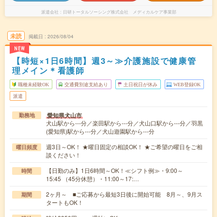
派遣会社
日研トータルソーシング株式会社 メディカルケア事業部
未読
掲載日
2026/08/04
NEW
【時短×1日6時間】週3～≫介護施設で健康管
理メイン＊看護師
職種未経験OK
交通費別途支給あり
土日祝日が休み
WEB登録OK
派遣
愛知県犬山市
勤務地
犬山駅から---分／楽田駅から---分／犬山口駅から---分／羽黒
(愛知県)駅から---分／犬山遊園駅から---分
週3日～OK！ ★曜日固定の相談OK！ ★ご希望の曜日をご相
曜日頻度
談ください！
【日勤のみ】1日6時間～OK！≪シフト例≫・9:00～
時間
15:45 （45分休憩）・11:00～17:…
2ヶ月～ ■ご応募から最短3日後に開始可能 8月～、9月ス
期間
タートもOK！