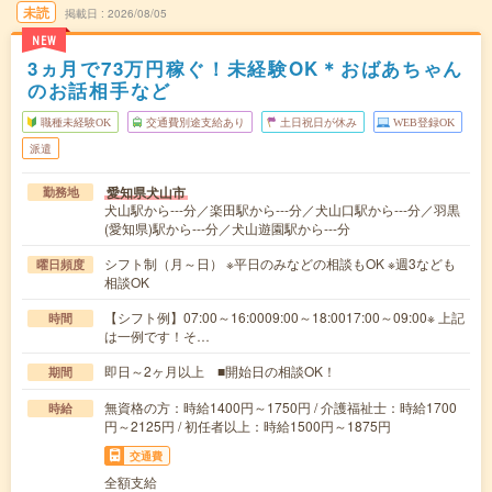
未読
掲載日
2026/08/05
NEW
3ヵ月で73万円稼ぐ！未経験OK＊おばあちゃん
のお話相手など
職種未経験OK
交通費別途支給あり
土日祝日が休み
WEB登録OK
派遣
愛知県犬山市
勤務地
犬山駅から---分／楽田駅から---分／犬山口駅から---分／羽黒
(愛知県)駅から---分／犬山遊園駅から---分
シフト制（月～日） ※平日のみなどの相談もOK ※週3なども
曜日頻度
相談OK
【シフト例】07:00～16:0009:00～18:0017:00～09:00※ 上記
時間
は一例です！そ…
即日～2ヶ月以上 ■開始日の相談OK！
期間
無資格の方：時給1400円～1750円 / 介護福祉士：時給1700
時給
円～2125円 / 初任者以上：時給1500円～1875円
交通費
全額支給