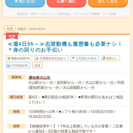
気になる!
応募へ進む
詳しく見る
派遣会社
日研トータルソーシング株式会社 メディカルケア事業部 ナース派遣
未読
掲載日
2026/08/04
NEW
≪週4日5h～≫志望動機も履歴書も必要ナシ！
＊身の回りのお手伝い
職種未経験OK
交通費別途支給あり
土日祝日が休み
残業なし
WEB登録OK
派遣
愛知県犬山市
勤務地
犬山駅から---分／楽田駅から---分／犬山口駅から---分／羽黒
(愛知県)駅から---分／犬山遊園駅から---分
週4日～ ■曜日固定の相談OK！ ■希望の曜日があればご相談
曜日頻度
ください！
1日5時間からOK！■シフト例(1)8:00～13:00(2)10:00～
時間
15:00(3)12:00…
【積極採用中！】＊1年以上勤務している方が多数！ご応募
期間
から最短2～3日後の就業も相談可能です！