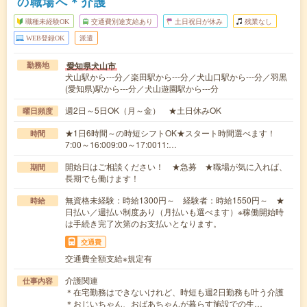
の職場へ＊介護
職種未経験OK
交通費別途支給あり
土日祝日が休み
残業なし
WEB登録OK
派遣
愛知県犬山市
勤務地
犬山駅から---分／楽田駅から---分／犬山口駅から---分／羽黒
(愛知県)駅から---分／犬山遊園駅から---分
週2日～5日OK（月～金） ★土日休みOK
曜日頻度
★1日6時間～の時短シフトOK★スタート時間選べます！
時間
7:00～16:009:00～17:0011:…
開始日はご相談ください！ ★急募 ★職場が気に入れば、
期間
長期でも働けます！
無資格未経験：時給1300円～ 経験者：時給1550円～ ★
時給
日払い／週払い制度あり（月払いも選べます）※稼働開始時
は手続き完了次第のお支払いとなります。
交通費
交通費全額支給※規定有
介護関連
仕事内容
＊在宅勤務はできないけれど、時短も週2日勤務も叶う介護
＊おじいちゃん、おばあちゃんが暮らす施設での生…