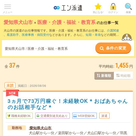
メニュー
気になる!
ログイン
検索
愛知県犬山市
×
医療・介護・福祉・教育系
のお仕事一覧
犬山市の派遣のお仕事情報です。医療・介護・福祉・教育系のお仕事には、
介護関連
、
看護助手
、
医療事務・病院受付
などがあります。さらに、
短期
・
単発
などの期間
や、
職種未経験OK
などのこだわり条件で絞り込んでいただけます。
条件の変更
愛知県犬山市 / 医療・介護・福祉・教育系
37
1,455
全
件
平均時給:
円
時給順
新着順
未読
掲載日
2026/08/06
NEW
3ヵ月で73万円稼ぐ！未経験OK＊おばあちゃん
のお話相手など＊
職種未経験OK
交通費別途支給あり
WEB登録OK
派遣
愛知県犬山市
勤務地
犬山駅から---分／楽田駅から---分／犬山口駅から---分／羽黒