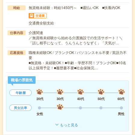
無資格未経験：時給1450円～ ■週払いOK ■扶養内OK
時給
交通費
交通費全額支給
介護関連
仕事内容
／無資格未経験から始める介護施設での生活サポート！＼
「話し相手になって、うんうんとうなずく」「天気が…
職種未経験OK / ブランクOK / パソコンスキル不要 / 英語力不
応募資格
要
■無資格・未経験OK！■年齢・学歴不問！ブランクOK!■10名
以上採用予定！■履歴書不要■社会保険完…
職場の雰囲気
年齢層
20代
30代
40代
50代
60代
男女比率
女性
男性
もっと見る