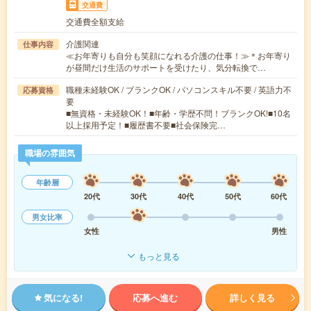
交通費
交通費全額支給
介護関連
仕事内容
≪お年寄りも自分も笑顔になれる介護の仕事！≫＊お年寄り
が昼間だけ生活のサポートを受けたり、気分転換で…
職種未経験OK / ブランクOK / パソコンスキル不要 / 英語力不
応募資格
要
■無資格・未経験OK！■年齢・学歴不問！ブランクOK!■10名
以上採用予定！■履歴書不要■社会保険完…
職場の雰囲気
年齢層
20代
30代
40代
50代
60代
男女比率
女性
男性
もっと見る
気になる!
応募へ進む
詳しく見る