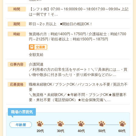
【シフト例】07:00～16:0009:00～18:0017:00～09:00※ 上記
時間
は一例です！そ…
即日～2ヶ月以上 ■開始日の相談OK！
期間
無資格の方：時給1400円～1750円 / 介護福祉士：時給1700
時給
円～2125円 / 初任者以上：時給1500円～1875円
交通費
全額支給
介護関連
仕事内容
／利用者の方の日常生活をサポート！＼▽具体的には…・買
い物や散歩に付き添ったり・折り紙や体操などのレ…
職種未経験OK / ブランクOK / パソコンスキル不要 / 英語力不
応募資格
要
＼無資格＊未経験OK／★年齢不問・ブランクOK★履歴書不
要・来社不要（電話登録OK）★社会保険完備＼…
職場の雰囲気
年齢層
20代
30代
40代
50代
60代