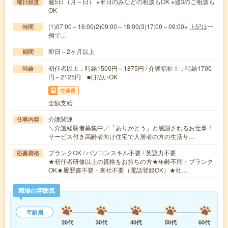
週5日（月～日） ※平日のみなどの相談もOK ※週3のご相談も
曜日頻度
OK
(1)07:00～16:00(2)09:00～18:00(3)17:00～09:00※ 上記は一
時間
例で…
即日～2ヶ月以上
期間
初任者以上：時給1500円～1875円 / 介護福祉士：時給1700
時給
円～2125円 ■日払いOK
交通費
全額支給
介護関連
仕事内容
＼介護経験者募集中／「ありがとう」と感謝されるお仕事！
サービス付き高齢者向け住宅で入居者の方の生活サ…
ブランクOK / パソコンスキル不要 / 英語力不要
応募資格
★初任者研修以上の資格をお持ちの方★年齢不問・ブランク
OK★履歴書不要・来社不要（電話登録OK）★社…
職場の雰囲気
年齢層
20代
30代
40代
50代
60代