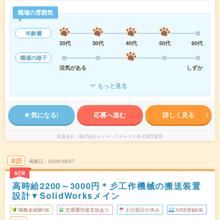
職場の雰囲気
年齢層
20代
30代
40代
50代
60代
職場の様子
活気がある
しずか
もっと見る
気になる!
応募へ進む
詳しく見る
派遣会社
株式会社メイテックキャスト名古屋営業所
未読
掲載日
2026/08/07
NEW
高時給2200～3000円＊彡工作機械の搬送装置
設計▼SolidWorksメイン
職種未経験OK
交通費別途支給あり
土日祝日が休み
WEB登録OK