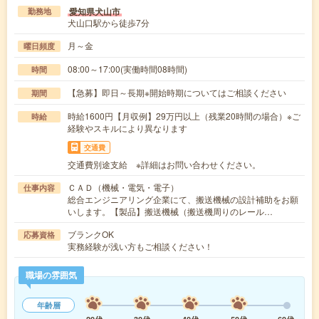
愛知県犬山市
勤務地
犬山口駅から徒歩7分
月～金
曜日頻度
08:00～17:00(実働時間08時間)
時間
【急募】即日～長期※開始時期についてはご相談ください
期間
時給1600円【月収例】29万円以上（残業20時間の場合）※ご
時給
経験やスキルにより異なります
交通費
交通費別途支給 ※詳細はお問い合わせください。
ＣＡＤ（機械・電気・電子）
仕事内容
総合エンジニアリング企業にて、搬送機械の設計補助をお願
いします。【製品】搬送機械（搬送機周りのレール…
ブランクOK
応募資格
実務経験が浅い方もご相談ください！
職場の雰囲気
年齢層