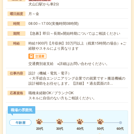
犬山口駅から車2分
月～金
曜日頻度
08:00～17:00(実働時間08時間)
時間
【急募】即日～長期※開始時期についてはご相談ください
期間
時給1900円【月収例】33万円以上（残業15時間の場合）※ご
時給
経験やスキルにより異なります
交通費
交通費別途支給 ※詳細はお問い合わせください。
設計（機械・電気・電子）
仕事内容
＜大手総合エンジニアリング企業での就業です＞搬送機械の
設計補助をお任せします。【詳細】＊過去図面の3…
職種未経験OK / ブランクOK
応募資格
スキルに自信のない方もご相談ください。
職場の雰囲気
年齢層
20代
30代
40代
50代
60代