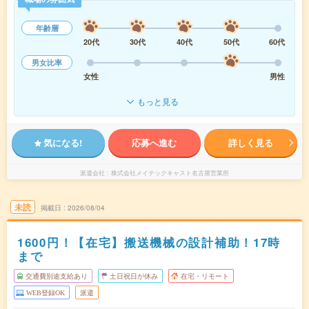
年齢層
20代
30代
40代
50代
60代
男女比率
女性
男性
もっと見る
気になる!
応募へ進む
詳しく見る
派遣会社
株式会社メイテックキャスト名古屋営業所
未読
掲載日
2026/08/04
1600円！【在宅】搬送機械の設計補助！17時
まで
交通費別途支給あり
土日祝日が休み
在宅・リモート
WEB登録OK
派遣