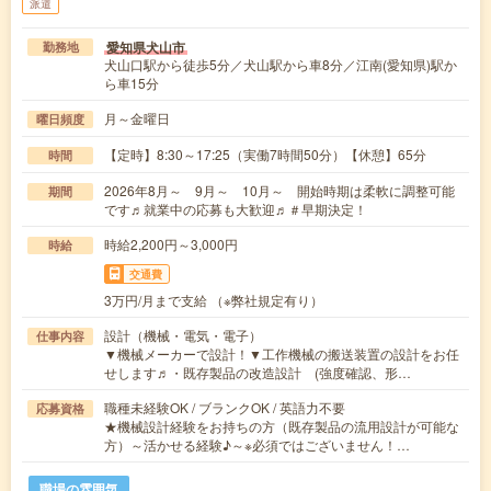
派遣
愛知県犬山市
勤務地
犬山口駅から徒歩5分／犬山駅から車8分／江南(愛知県)駅か
ら車15分
月～金曜日
曜日頻度
【定時】8:30～17:25（実働7時間50分）【休憩】65分
時間
2026年8月～ 9月～ 10月～ 開始時期は柔軟に調整可能
期間
です♬就業中の応募も大歓迎♬＃早期決定！
時給2,200円～3,000円
時給
交通費
3万円/月まで支給 （※弊社規定有り）
設計（機械・電気・電子）
仕事内容
▼機械メーカーで設計！▼工作機械の搬送装置の設計をお任
せします♬・既存製品の改造設計 (強度確認、形…
職種未経験OK / ブランクOK / 英語力不要
応募資格
★機械設計経験をお持ちの方（既存製品の流用設計が可能な
方）～活かせる経験♪～※必須ではございません！…
職場の雰囲気