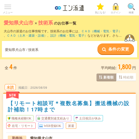
メニュー
気になる!
ログイン
検索
愛知県犬山市
×
技術系
のお仕事一覧
犬山市の派遣のお仕事情報です。技術系のお仕事には、
ＣＡＤ（機械・電気・電子）
、
ＣＡＤ（土木・建築・設備）
、
設計（機械・電気・電子）
などがあります。さら
に、
短期
・
単発
などの期間や、
職種未経験OK
などのこだわり条件で絞り込んでいただ
けます。
条件の変更
愛知県犬山市 / 技術系
4
1,800
全
件
平均時給:
円
時給順
新着順
未読
掲載日
2026/08/09
NEW
【リモート相談可＊複数名募集】搬送機械の設
計補助！17時まで
職種未経験OK
交通費別途支給あり
土日祝日が休み
在宅・リモート
WEB登録OK
派遣
愛知県犬山市
勤務地