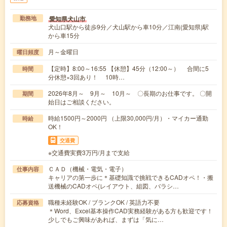
愛知県犬山市
勤務地
犬山口駅から徒歩9分／犬山駅から車10分／江南(愛知県)駅
から車15分
月～金曜日
曜日頻度
【定時】8:00～16:55 【休憩】45分（12:00～） 合間に5
時間
分休憩×3回あり！ 10時…
2026年8月～ 9月～ 10月～ 〇長期のお仕事です。 〇開
期間
始日はご相談ください。
時給1500円～2000円 （上限30,000円/月）・マイカー通勤
時給
OK！
交通費
※交通費実費3万円/月まで支給
ＣＡＤ（機械・電気・電子）
仕事内容
キャリアの第一歩に＊基礎知識で挑戦できるCADオペ！・搬
送機械のCADオペ(レイアウト、組図、バラシ…
職種未経験OK / ブランクOK / 英語力不要
応募資格
＊Word、Excel基本操作CAD実務経験がある方も歓迎です！
少しでもご興味があれば、まずは「気に…