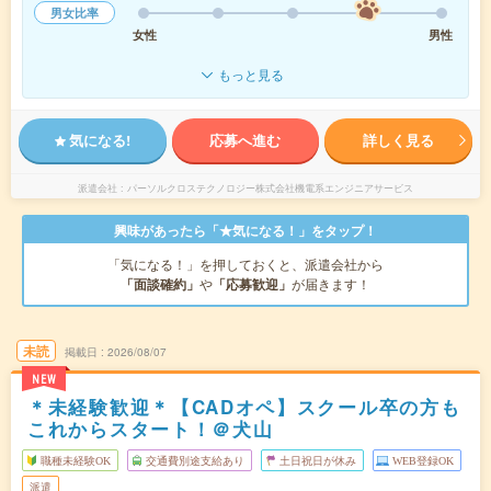
男女比率
女性
男性
もっと見る
気になる!
応募へ進む
詳しく見る
派遣会社
パーソルクロステクノロジー株式会社機電系エンジニアサービス
興味があったら「★気になる！」をタップ！
「気になる！」を押しておくと、派遣会社から
「面談確約」
や
「応募歓迎」
が届きます！
未読
掲載日
2026/08/07
NEW
＊未経験歓迎＊【CADオペ】スクール卒の方も
これからスタート！＠犬山
職種未経験OK
交通費別途支給あり
土日祝日が休み
WEB登録OK
派遣