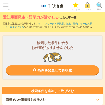
メニュー
気になる!
ログイン
検索
愛知県西尾市
×
語学力が活かせる
のお仕事一覧
西尾市の派遣のお仕事情報です。
オフィスワーク・事務系
、
営業・販売・サービス系
、
クリエイティブ系
などのお仕事を取り揃えています。語学力が活かせるの条件の他
に、
交通費別途支給あり
、
職種未経験OK
、
友だちと一緒の応募OK
などのこだわり条
件も取り揃えています。
検索した条件に合う
お仕事がありませんでした
条件を変更して再検索
検索条件を追加して絞り込む
職種
でお仕事情報を絞り込む