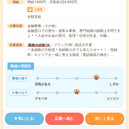
時給1400円 月収例 224,000円
時給
交通費
全額支給
金融事務（その他）
仕事内容
金融窓口での受付・接客＆事務。専門知識や経験は不問です
よ＊＊入金や出金の受付、処理＊住所や氏名、印鑑…
/ ブランクOK / 英語力不要
職種未経験OK
応募資格
＊未経験の方歓迎＊未経験の方でも安心スタート！・登録
時、キャリアを一緒に考える面談（電話面談の場合）…
職場の雰囲気
職場の様子
活気がある
しずか
仕事の仕方
テキパキ
コツコツ
気になる!
応募へ進む
詳しく見る