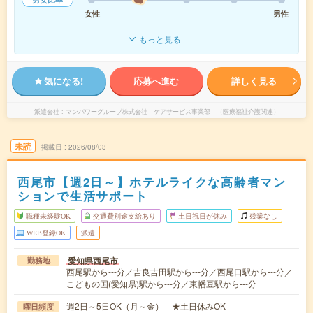
女性
男性
もっと見る
気になる!
応募へ進む
詳しく見る
派遣会社
マンパワーグループ株式会社 ケアサービス事業部 （医療福祉介護関連）
未読
掲載日
2026/08/03
西尾市【週2日～】ホテルライクな高齢者マン
ションで生活サポート
職種未経験OK
交通費別途支給あり
土日祝日が休み
残業なし
WEB登録OK
派遣
愛知県西尾市
勤務地
西尾駅から---分／吉良吉田駅から---分／西尾口駅から---分／
こどもの国(愛知県)駅から---分／東幡豆駅から---分
週2日～5日OK（月～金） ★土日休みOK
曜日頻度