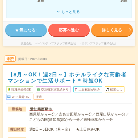
女性
男性
もっと見る
気になる!
応募へ進む
詳しく見る
派遣会社
パーソルテンプスタッフ株式会社 （旧テンプスタッフ株式会社）
未読
掲載日
2026/08/03
【8月～OK！週2日～】ホテルライクな高齢者
マンションで生活サポート＊時短OK
職種未経験OK
交通費別途支給あり
土日祝日が休み
残業なし
WEB登録OK
派遣
愛知県西尾市
勤務地
西尾駅から---分／吉良吉田駅から---分／西尾口駅から---分／
こどもの国(愛知県)駅から---分／東幡豆駅から---分
週2日～5日OK（月～金） ★土日休みOK
曜日頻度