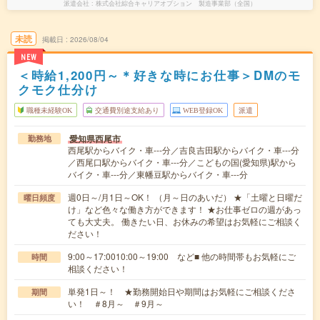
派遣会社
株式会社綜合キャリアオプション 製造事業部（全国）
未読
掲載日
2026/08/04
NEW
＜時給1,200円～＊好きな時にお仕事＞DMのモ
クモク仕分け
職種未経験OK
交通費別途支給あり
WEB登録OK
派遣
愛知県西尾市
勤務地
西尾駅からバイク・車---分／吉良吉田駅からバイク・車---分
／西尾口駅からバイク・車---分／こどもの国(愛知県)駅から
バイク・車---分／東幡豆駅からバイク・車---分
週0日～/月1日～OK！ （月～日のあいだ） ★「土曜と日曜だ
曜日頻度
け」など色々な働き方ができます！ ★お仕事ゼロの週があっ
ても大丈夫。 働きたい日、お休みの希望はお気軽にご相談く
ださい！
9:00～17:0010:00～19:00 など■ 他の時間帯もお気軽にご
時間
相談ください！
単発1日～！ ★勤務開始日や期間はお気軽にご相談くださ
期間
い！ ＃8月～ ＃9月～