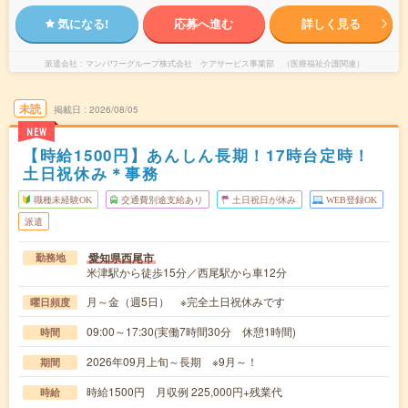
気になる!
応募へ進む
詳しく見る
派遣会社
マンパワーグループ株式会社 ケアサービス事業部 （医療福祉介護関連）
未読
掲載日
2026/08/05
NEW
【時給1500円】あんしん長期！17時台定時！
土日祝休み＊事務
職種未経験OK
交通費別途支給あり
土日祝日が休み
WEB登録OK
派遣
愛知県西尾市
勤務地
米津駅から徒歩15分／西尾駅から車12分
月～金（週5日） ※完全土日祝休みです
曜日頻度
09:00～17:30(実働7時間30分 休憩1時間)
時間
2026年09月上旬～長期 ※9月～！
期間
時給1500円 月収例 225,000円+残業代
時給