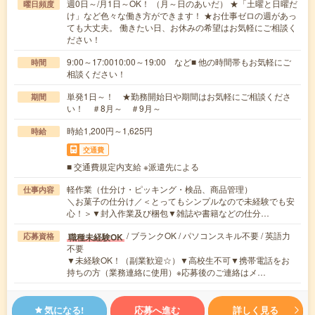
週0日～/月1日～OK！ （月～日のあいだ） ★「土曜と日曜だ
曜日頻度
け」など色々な働き方ができます！ ★お仕事ゼロの週があっ
ても大丈夫。 働きたい日、お休みの希望はお気軽にご相談く
ださい！
9:00～17:0010:00～19:00 など■ 他の時間帯もお気軽にご
時間
相談ください！
単発1日～！ ★勤務開始日や期間はお気軽にご相談くださ
期間
い！ ＃8月～ ＃9月～
時給1,200円～1,625円
時給
交通費
■ 交通費規定内支給 ※派遣先による
軽作業（仕分け・ピッキング・検品、商品管理）
仕事内容
＼お菓子の仕分け／＜とってもシンプルなので未経験でも安
心！＞▼封入作業及び梱包▼雑誌や書籍などの仕分…
/ ブランクOK / パソコンスキル不要 / 英語力
職種未経験OK
応募資格
不要
▼未経験OK！（副業歓迎☆）▼高校生不可▼携帯電話をお
持ちの方（業務連絡に使用）※応募後のご連絡はメ…
気になる!
応募へ進む
詳しく見る