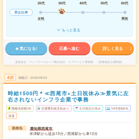
20代
30代
40代
50代
60代
男女比率
女性
男性
もっと見る
気になる!
応募へ進む
詳しく見る
派遣会社
マンパワーグループ株式会社 ケアサービス事業部 （医療福祉介護関連）
未読
掲載日
2026/08/03
時給1500円＊≪西尾市×土日祝休み≫景気に左
右されないインフラ企業で事務
職種未経験OK
交通費別途支給あり
土日祝日が休み
WEB登録OK
派遣
愛知県西尾市
勤務地
米津駅から徒歩15分／西尾駅から車12分