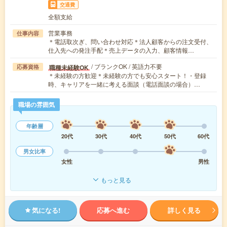
交通費
全額支給
営業事務
仕事内容
＊電話取次ぎ、問い合わせ対応＊法人顧客からの注文受付、
仕入先への発注手配＊売上データの入力、顧客情報…
/ ブランクOK / 英語力不要
職種未経験OK
応募資格
＊未経験の方歓迎＊未経験の方でも安心スタート！・登録
時、キャリアを一緒に考える面談（電話面談の場合）…
職場の雰囲気
年齢層
20代
30代
40代
50代
60代
男女比率
女性
男性
もっと見る
気になる!
応募へ進む
詳しく見る