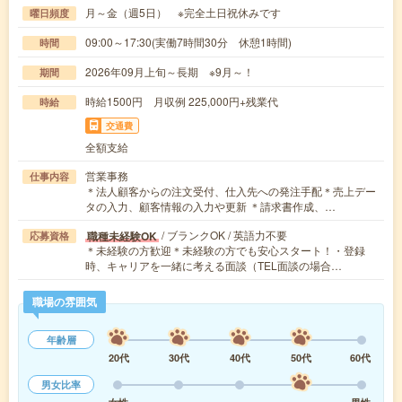
月～金（週5日） ※完全土日祝休みです
曜日頻度
09:00～17:30(実働7時間30分 休憩1時間)
時間
2026年09月上旬～長期 ※9月～！
期間
時給1500円 月収例 225,000円+残業代
時給
交通費
全額支給
営業事務
仕事内容
＊法人顧客からの注文受付、仕入先への発注手配＊売上デー
タの入力、顧客情報の入力や更新 ＊請求書作成、…
/ ブランクOK / 英語力不要
職種未経験OK
応募資格
＊未経験の方歓迎＊未経験の方でも安心スタート！・登録
時、キャリアを一緒に考える面談（TEL面談の場合…
職場の雰囲気
年齢層
20代
30代
40代
50代
60代
男女比率