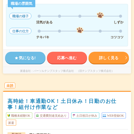
職場の雰囲気
職場の様子
活気がある
しずか
仕事の仕方
テキパキ
コツコツ
気になる!
応募へ進む
詳しく見る
派遣会社
パーソルテンプスタッフ株式会社 （旧テンプスタッフ株式会社）
未読
高時給！車通勤OK！土日休み！日勤のお仕
事！組付け作業など
職種未経験OK
交通費別途支給あり
土日祝日が休み
WEB登録OK
派遣