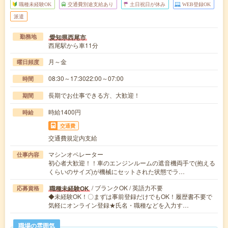
職種未経験OK
交通費別途支給あり
土日祝日が休み
WEB登録OK
派遣
愛知県西尾市
勤務地
西尾駅から車11分
月～金
曜日頻度
08:30～17:3022:00～07:00
時間
長期でお仕事できる方、大歓迎！
期間
時給1400円
時給
交通費
交通費規定内支給
マシンオペレーター
仕事内容
初心者大歓迎！！車のエンジンルームの遮音機両手で(抱える
くらいのサイズ)が機械にセットされた状態でラ…
/ ブランクOK / 英語力不要
職種未経験OK
応募資格
◆未経験OK！〇まずは事前登録だけでもOK！履歴書不要で
気軽にオンライン登録★氏名・職種などを入力す…
職場の雰囲気