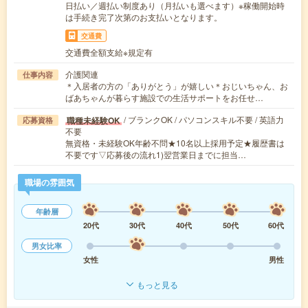
日払い／週払い制度あり（月払いも選べます）※稼働開始時
は手続き完了次第のお支払いとなります。
交通費
交通費全額支給※規定有
介護関連
仕事内容
＊入居者の方の「ありがとう」が嬉しい＊おじいちゃん、お
ばあちゃんが暮らす施設での生活サポートをお任せ…
/ ブランクOK / パソコンスキル不要 / 英語力
職種未経験OK
応募資格
不要
無資格・未経験OK年齢不問★10名以上採用予定★履歴書は
不要です▽応募後の流れ1)翌営業日までに担当…
職場の雰囲気
年齢層
20代
30代
40代
50代
60代
男女比率
女性
男性
もっと見る