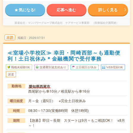
気になる!
応募へ進む
詳しく見る
派遣会社
マンパワーグループ株式会社 ケアサービス事業部 （医療福祉介護関連）
未読
掲載日
2026/07/31
≪室場小学校区≫ 幸田・岡崎西部～も通勤便
利！土日祝休み＊金融機関で受付事務
職種未経験OK
交通費別途支給あり
土日祝日が休み
WEB登録OK
派遣
愛知県西尾市
勤務地
西尾駅から車10分／相見駅から車16分
月～金（週5日） ※完全土日祝休み
曜日頻度
08:30～17:30(実働8時間 休憩1時間)
時間
【急募】即日～長期 スタートは9月～もご相談OK！ ※8月
期間
～！