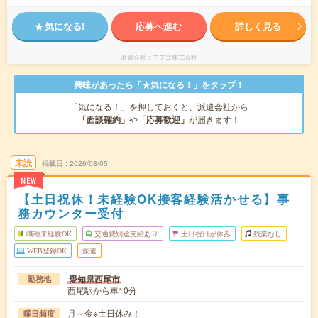
気になる!
応募へ進む
詳しく見る
派遣会社
アデコ株式会社
興味があったら「★気になる！」をタップ！
「気になる！」を押しておくと、派遣会社から
「面談確約」
や
「応募歓迎」
が届きます！
未読
掲載日
2026/08/05
NEW
【土日祝休！未経験OK接客経験活かせる】事
務カウンター受付
職種未経験OK
交通費別途支給あり
土日祝日が休み
残業なし
WEB登録OK
派遣
愛知県西尾市
勤務地
西尾駅から車10分
月～金※土日休み！
曜日頻度