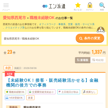
メニュー
気になる!
ログイン
検索
愛知県西尾市
×
職種未経験OK
のお仕事一覧
西尾市の派遣のお仕事情報です。
オフィスワーク・事務系
、
営業・販売・サービス系
、
クリエイティブ系
などのお仕事を取り揃えています。職種未経験OKの条件の他に、
交通費別途支給あり
、
友だちと一緒の応募OK
、
10名以上の大量募集
などのこだわり
条件も取り揃えています。
条件の変更
愛知県西尾市 / 職種未経験OK
23
1,337
全
件
平均時給:
円
時給順
新着順
未読
掲載日
2026/08/06
NEW
【未経験OK！接客・販売経験活かせる】金融
機関の後方での事務
職種未経験OK
交通費別途支給あり
土日祝日が休み
残業なし
WEB登録OK
派遣
愛知県西尾市
勤務地