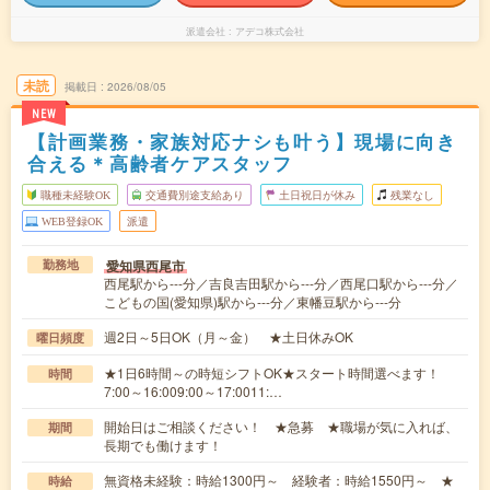
派遣会社
アデコ株式会社
未読
掲載日
2026/08/05
NEW
【計画業務・家族対応ナシも叶う】現場に向き
合える＊高齢者ケアスタッフ
職種未経験OK
交通費別途支給あり
土日祝日が休み
残業なし
WEB登録OK
派遣
愛知県西尾市
勤務地
西尾駅から---分／吉良吉田駅から---分／西尾口駅から---分／
こどもの国(愛知県)駅から---分／東幡豆駅から---分
週2日～5日OK（月～金） ★土日休みOK
曜日頻度
★1日6時間～の時短シフトOK★スタート時間選べます！
時間
7:00～16:009:00～17:0011:…
開始日はご相談ください！ ★急募 ★職場が気に入れば、
期間
長期でも働けます！
無資格未経験：時給1300円～ 経験者：時給1550円～ ★
時給