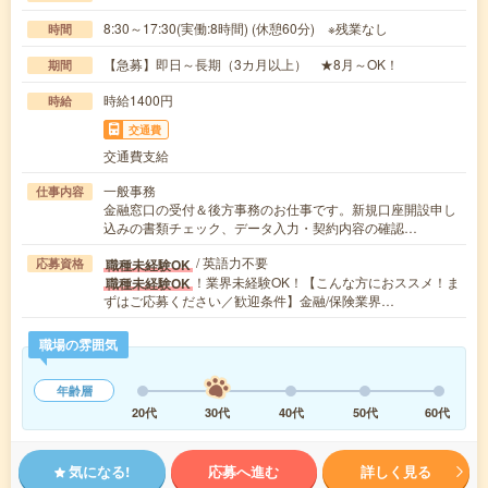
8:30～17:30(実働:8時間) (休憩60分) ※残業なし
時間
【急募】即日～長期（3カ月以上） ★8月～OK！
期間
時給1400円
時給
交通費
交通費支給
一般事務
仕事内容
金融窓口の受付＆後方事務のお仕事です。新規口座開設申し
込みの書類チェック、データ入力・契約内容の確認…
/ 英語力不要
職種未経験OK
応募資格
！業界未経験OK！【こんな方におススメ！ま
職種未経験OK
ずはご応募ください／歓迎条件】金融/保険業界…
職場の雰囲気
年齢層
20代
30代
40代
50代
60代
気になる!
応募へ進む
詳しく見る