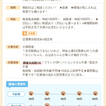
開始日はご相談ください！ ★急募 ★職場が気に入れば、
期間
長期でも働けます！
無資格未経験：時給1300円～ 経験者：時給1550円～ ★
時給
日払い／週払い制度あり（月払いも選べます）※稼働開始時
は手続き完了次第のお支払いとなります。
交通費
交通費全額支給※規定有
介護関連
仕事内容
＊在宅勤務はできないけれど、時短も週2日勤務も叶う介護
＊おじいちゃん、おばあちゃんが暮らす施設での生…
/ ブランクOK / パソコンスキル不要 / 英語力
職種未経験OK
応募資格
不要
無資格・未経験OK年齢不問★10名以上採用予定★履歴書は
不要です▽応募後の流れ1)翌営業日までに担当…
職場の雰囲気
年齢層
20代
30代
40代
50代
60代
男女比率