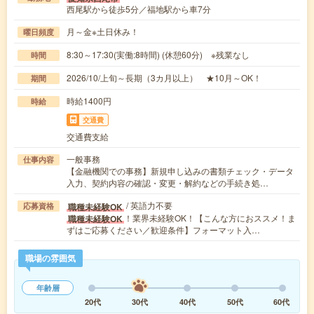
西尾駅から徒歩5分／福地駅から車7分
月～金※土日休み！
曜日頻度
8:30～17:30(実働:8時間) (休憩60分) ※残業なし
時間
2026/10/上旬～長期（3カ月以上） ★10月～OK！
期間
時給1400円
時給
交通費
交通費支給
一般事務
仕事内容
【金融機関での事務】新規申し込みの書類チェック・データ
入力、契約内容の確認・変更・解約などの手続き処…
/ 英語力不要
職種未経験OK
応募資格
！業界未経験OK！【こんな方におススメ！ま
職種未経験OK
ずはご応募ください／歓迎条件】フォーマット入…
職場の雰囲気
年齢層
20代
30代
40代
50代
60代