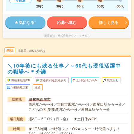
年齢層
20代
30代
40代
50代
60代
気になる!
応募へ進む
詳しく見る
派遣会社
株式会社テクノ・サービス
未読
掲載日
2026/08/03
＼10年後にも残る仕事／～60代も現役活躍中
の職場へ＊介護
職種未経験OK
交通費別途支給あり
土日祝日が休み
残業なし
WEB登録OK
派遣
愛知県西尾市
勤務地
西尾駅から---分／吉良吉田駅から---分／西尾口駅から---分／
こどもの国(愛知県)駅から---分／東幡豆駅から---分
週2日～5日OK（月～金） ★土日休みOK
曜日頻度
★1日6時間～の時短シフトOK★スタート時間選べます！
時間
7:00～16:009:00～17:0011:…