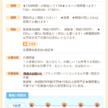
★1日6時間～の時短シフトOK★スタート時間選べます！
時間
7:00～16:009:00～17:0011:…
開始日はご相談ください！ ★急募 ★職場が気に入れば、
期間
長期でも働けます！
無資格未経験：時給1300円～ 経験者：時給1550円～ ★
時給
日払い／週払い制度あり（月払いも選べます）※稼働開始時
は手続き完了次第のお支払いとなります。
交通費
交通費全額支給※規定有
介護関連
仕事内容
＊入居者の方の「ありがとう」が嬉しい＊お年寄りを笑顔に
する介護のお仕事です。おじいちゃん、おばあちゃ…
/ ブランクOK / パソコンスキル不要 / 英語力
職種未経験OK
応募資格
不要
無資格・未経験OK年齢不問★10名以上採用予定★履歴書は
不要です▽応募後の流れ1)翌営業日までに担当…
職場の雰囲気
年齢層