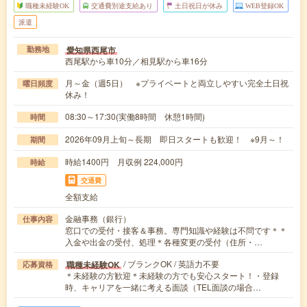
職種未経験OK
交通費別途支給あり
土日祝日が休み
WEB登録OK
派遣
愛知県西尾市
勤務地
西尾駅から車10分／相見駅から車16分
月～金（週5日） ※プライベートと両立しやすい完全土日祝
曜日頻度
休み！
08:30～17:30(実働8時間 休憩1時間)
時間
2026年09月上旬～長期 即日スタートも歓迎！ ※9月～！
期間
時給1400円 月収例 224,000円
時給
交通費
全額支給
金融事務（銀行）
仕事内容
窓口での受付・接客＆事務。専門知識や経験は不問です＊＊
入金や出金の受付、処理＊各種変更の受付（住所・…
/ ブランクOK / 英語力不要
職種未経験OK
応募資格
＊未経験の方歓迎＊未経験の方でも安心スタート！・登録
時、キャリアを一緒に考える面談（TEL面談の場合…