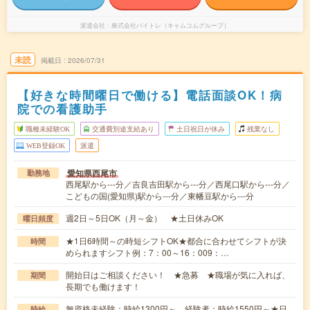
派遣会社
株式会社バイトレ（キャムコムグループ）
未読
掲載日
2026/07/31
【好きな時間曜日で働ける】電話面談OK！病
院での看護助手
職種未経験OK
交通費別途支給あり
土日祝日が休み
残業なし
WEB登録OK
派遣
愛知県西尾市
勤務地
西尾駅から---分／吉良吉田駅から---分／西尾口駅から---分／
こどもの国(愛知県)駅から---分／東幡豆駅から---分
週2日～5日OK（月～金） ★土日休みOK
曜日頻度
★1日6時間～の時短シフトOK★都合に合わせてシフトが決
時間
められますシフト例：7：00～16：009：…
開始日はご相談ください！ ★急募 ★職場が気に入れば、
期間
長期でも働けます！
無資格未経験：時給1300円～ 経験者：時給1550円～★日
時給