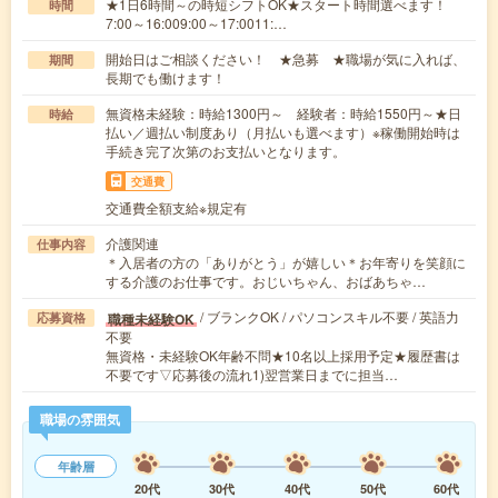
★1日6時間～の時短シフトOK★スタート時間選べます！
時間
7:00～16:009:00～17:0011:…
開始日はご相談ください！ ★急募 ★職場が気に入れば、
期間
長期でも働けます！
無資格未経験：時給1300円～ 経験者：時給1550円～★日
時給
払い／週払い制度あり（月払いも選べます）※稼働開始時は
手続き完了次第のお支払いとなります。
交通費
交通費全額支給※規定有
介護関連
仕事内容
＊入居者の方の「ありがとう」が嬉しい＊お年寄りを笑顔に
する介護のお仕事です。おじいちゃん、おばあちゃ…
/ ブランクOK / パソコンスキル不要 / 英語力
職種未経験OK
応募資格
不要
無資格・未経験OK年齢不問★10名以上採用予定★履歴書は
不要です▽応募後の流れ1)翌営業日までに担当…
職場の雰囲気
年齢層
20代
30代
40代
50代
60代