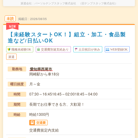
派遣会社
パーソルテンプスタッフ株式会社 （旧テンプスタッフ株式会社）
未読
掲載日
2026/08/05
NEW
【未経験スタートOK！】組立・加工・食品製
造など/日払いOK
職種未経験OK
交通費別途支給あり
土日祝日が休み
WEB登録OK
派遣
愛知県西尾市
勤務地
岡崎駅から車18分
月～金
曜日頻度
07:30～16:4516:45～02:0018:45～04:00
時間
長期でお仕事できる方、大歓迎！
期間
時給1300円
時給
交通費
交通費規定内支給