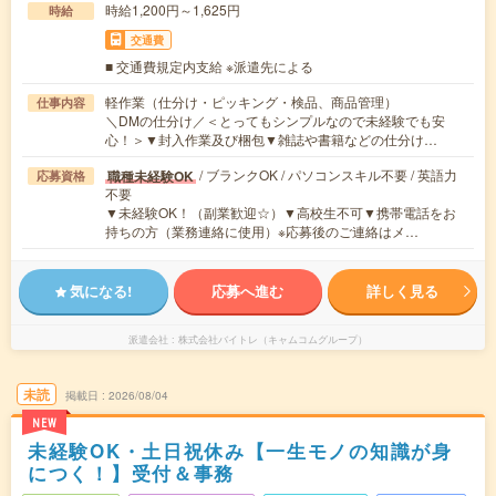
時給1,200円～1,625円
時給
交通費
■ 交通費規定内支給 ※派遣先による
軽作業（仕分け・ピッキング・検品、商品管理）
仕事内容
＼DMの仕分け／＜とってもシンプルなので未経験でも安
心！＞▼封入作業及び梱包▼雑誌や書籍などの仕分け…
/ ブランクOK / パソコンスキル不要 / 英語力
職種未経験OK
応募資格
不要
▼未経験OK！（副業歓迎☆）▼高校生不可▼携帯電話をお
持ちの方（業務連絡に使用）※応募後のご連絡はメ…
気になる!
応募へ進む
詳しく見る
派遣会社
株式会社バイトレ（キャムコムグループ）
未読
掲載日
2026/08/04
NEW
未経験OK・土日祝休み【一生モノの知識が身
につく！】受付＆事務