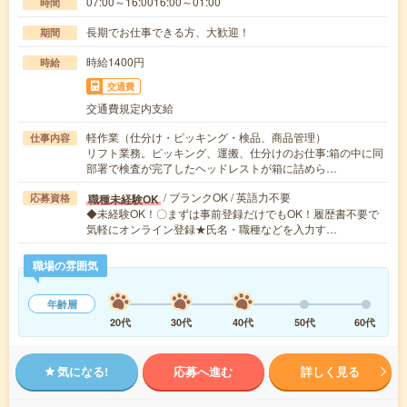
07:00～16:0016:00～01:00
時間
長期でお仕事できる方、大歓迎！
期間
時給1400円
時給
交通費
交通費規定内支給
軽作業（仕分け・ピッキング・検品、商品管理）
仕事内容
リフト業務。ピッキング、運搬、仕分けのお仕事:箱の中に同
部署で検査が完了したヘッドレストが箱に詰めら…
/ ブランクOK / 英語力不要
職種未経験OK
応募資格
◆未経験OK！〇まずは事前登録だけでもOK！履歴書不要で
気軽にオンライン登録★氏名・職種などを入力す…
職場の雰囲気
年齢層
20代
30代
40代
50代
60代
気になる!
応募へ進む
詳しく見る