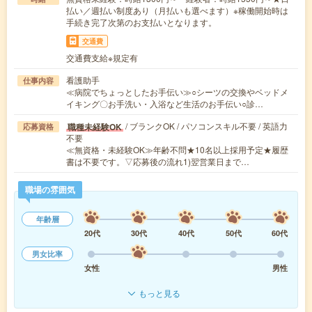
払い／週払い制度あり（月払いも選べます）※稼働開始時は
手続き完了次第のお支払いとなります。
交通費
交通費支給※規定有
看護助手
仕事内容
≪病院でちょっとしたお手伝い≫○シーツの交換やベッドメ
イキング〇お手洗い・入浴など生活のお手伝い○診…
/ ブランクOK / パソコンスキル不要 / 英語力
職種未経験OK
応募資格
不要
≪無資格・未経験OK≫年齢不問★10名以上採用予定★履歴
書は不要です。▽応募後の流れ1)翌営業日まで…
職場の雰囲気
年齢層
20代
30代
40代
50代
60代
男女比率
女性
男性
もっと見る