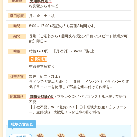
愛知県西尾市
勤務地
相見駅から車15分
月～金・土・祝
曜日頻度
8:00～17:00※表記のうち実働8時間です。
時間
長期【ご応募から1週間以内(最短2日目)のスピード就業が可
期間
能】即日～
時給1400円 【月収例】235200円以上
時給
交通費
交通費支給有り
製造（組立・加工）
仕事内容
ラインでの製品の組付け、運搬、 インパクトドライバーや電
気ドライバーを使用して部品を組み付ける作業を…
/ ブランクOK / パソコンスキル不要 / 英語力
職種未経験OK
応募資格
不要
【来社不要、WEB登録OK！】〇未経験大歓迎！〇フリータ
ー、主婦(夫) 大歓迎！ ※お仕事の掛け持ち…
職場の雰囲気