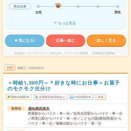
男女比率
女性
男性
もっと見る
気になる!
応募へ進む
詳しく見る
派遣会社
マンパワーグループ株式会社 ケアサービス事業部 （医療福祉介護関連）
未読
掲載日
2026/08/01
＜時給1,200円～＊好きな時にお仕事＞お菓子
のモクモク仕分け
職種未経験OK
交通費別途支給あり
WEB登録OK
派遣
愛知県西尾市
勤務地
西尾駅からバイク・車---分／吉良吉田駅からバイク・車---分
／西尾口駅からバイク・車---分／こどもの国(愛知県)駅から
バイク・車---分／東幡豆駅からバイク・車---分