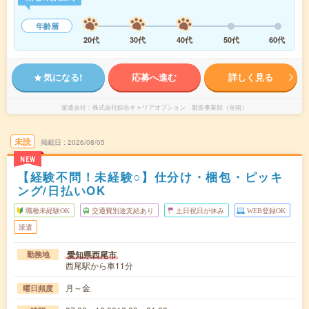
年齢層
20代
30代
40代
50代
60代
気になる!
応募へ進む
詳しく見る
派遣会社
株式会社綜合キャリアオプション 製造事業部（全国）
未読
掲載日
2026/08/05
NEW
【経験不問！未経験○】仕分け・梱包・ピッキ
ング/日払いOK
職種未経験OK
交通費別途支給あり
土日祝日が休み
WEB登録OK
派遣
愛知県西尾市
勤務地
西尾駅から車11分
月～金
曜日頻度