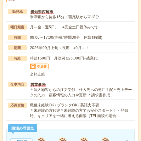
愛知県西尾市
勤務地
米津駅から徒歩15分／西尾駅から車12分
月～金（週5日） ※完全土日祝休みです
曜日頻度
09:00～17:30(実働7時間30分 休憩1時間)
時間
2026年09月上旬～長期 ※9月～！
期間
時給1500円 月収例 225,000円+残業代
時給
交通費
全額支給
営業事務
仕事内容
＊法人顧客からの注文受付、仕入先への発注手配＊売上デー
タの入力、顧客情報の入力や更新 ＊請求書作成、…
職種未経験OK / ブランクOK / 英語力不要
応募資格
＊未経験の方歓迎＊未経験の方でも安心スタート！・登録
時、キャリアを一緒に考える面談（TEL面談の場合…
職場の雰囲気