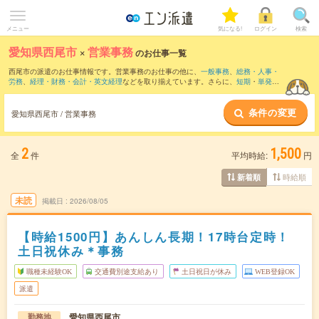
メニュー
気になる!
ログイン
検索
愛知県西尾市
×
営業事務
のお仕事一覧
西尾市の派遣のお仕事情報です。営業事務のお仕事の他に、
一般事務
、
総務・人事・
労務
、
経理・財務・会計・英文経理
などを取り揃えています。さらに、
短期
・
単発
な
どの期間や、
職種未経験OK
などのこだわり条件で絞り込んでいただけます。職種辞
典：
営業事務のお仕事とは？とは？
条件の変更
愛知県西尾市 / 営業事務
2
1,500
全
件
平均時給:
円
時給順
新着順
未読
掲載日
2026/08/05
【時給1500円】あんしん長期！17時台定時！
土日祝休み＊事務
職種未経験OK
交通費別途支給あり
土日祝日が休み
WEB登録OK
派遣
愛知県西尾市
勤務地