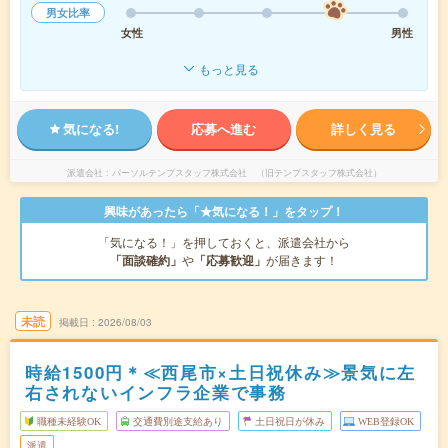
男女比率
女性
男性
もっと見る
気になる!
応募へ進む
詳しく見る
派遣会社
パーソルテンプスタッフ株式会社 （旧テンプスタッフ株式会社）
興味があったら「★気になる！」をタップ！
「気になる！」を押しておくと、派遣会社から
「面談確約」
や
「応募歓迎」
が届きます！
未読
掲載日
2026/08/03
時給1500円＊≪西尾市×土日祝休み≫景気に左
右されないインフラ企業で事務
職種未経験OK
交通費別途支給あり
土日祝日が休み
WEB登録OK
派遣