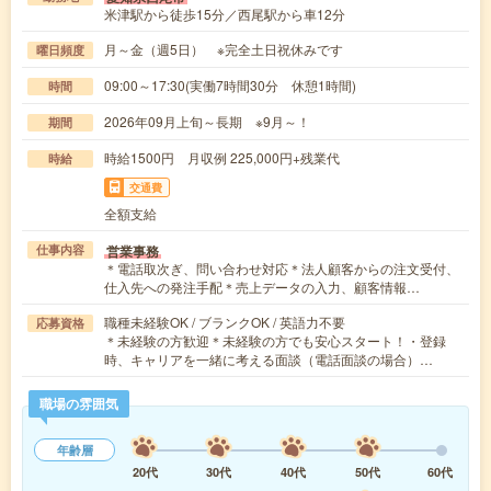
米津駅から徒歩15分／西尾駅から車12分
月～金（週5日） ※完全土日祝休みです
曜日頻度
09:00～17:30(実働7時間30分 休憩1時間)
時間
2026年09月上旬～長期 ※9月～！
期間
時給1500円 月収例 225,000円+残業代
時給
交通費
全額支給
営業事務
仕事内容
＊電話取次ぎ、問い合わせ対応＊法人顧客からの注文受付、
仕入先への発注手配＊売上データの入力、顧客情報…
職種未経験OK / ブランクOK / 英語力不要
応募資格
＊未経験の方歓迎＊未経験の方でも安心スタート！・登録
時、キャリアを一緒に考える面談（電話面談の場合）…
職場の雰囲気
年齢層
20代
30代
40代
50代
60代