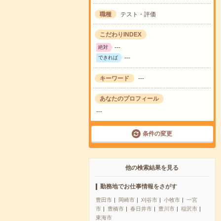
職種
テスト・評価
こだわりINDEX
---
絶対
---
できれば
キーワード
---
あなたのプロフィール
---
条件の変更
他の検索結果を見る
勤務地でお仕事情報をさがす
豊田市
岡崎市
刈谷市
小牧市
一宮
市
豊橋市
春日井市
豊川市
稲沢市
東海市