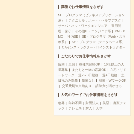
職種でお仕事情報をさがす
SE・プログラマ（ビジネスアプリケーション
系）
テクニカルサポート・ヘルプデスク
サーバ・ネットワークエンジニア
運用管
理・保守
その他IT・エンジニア系
PM・P
MO
社内SE
SE・プログラマ（Web・スマ
ホ系）
SE・プログラマ（データベース系）
OAインストラクター・ITインストラクター
こだわりでお仕事情報をさがす
短期
単発
職種未経験OK
10名以上の大
量募集
友だちと一緒の応募OK
在宅・リモ
ートワーク
週2～3日勤務
週4日勤務
土
日祝のみ勤務
残業なし
副業・WワークOK
交通費別途支給あり
語学力が活かせる
人気のワードでお仕事情報をさがす
急募
年齢不問
財団法人
英語
書類チェ
ック
テレビ局
封入
大学