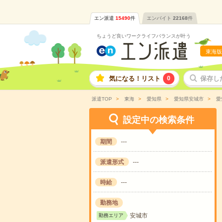
エン派遣
15490
件
エンバイト
22168
件
ちょうど良いワークライフバランスが叶う
東海版
気になる！リスト
0
保存し
派遣TOP
東海
愛知県
愛知県安城市
愛
設定中の検索条件
期間
---
派遣形式
---
時給
---
勤務地
安城市
勤務エリア