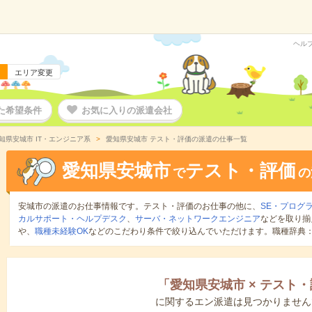
ヘル
エリア変更
た希望条件
お気に入りの派遣会社
知県安城市 IT・エンジニア系
愛知県安城市 テスト・評価の派遣の仕事一覧
愛知県安城市
テスト・評価
で
の
安城市の派遣のお仕事情報です。テスト・評価のお仕事の他に、
SE・プログ
カルサポート・ヘルプデスク
、
サーバ・ネットワークエンジニア
などを取り揃
や、
職種未経験OK
などのこだわり条件で絞り込んでいただけます。職種辞典
「
愛知県安城市
×
テスト・
に関するエン派遣は見つかりません