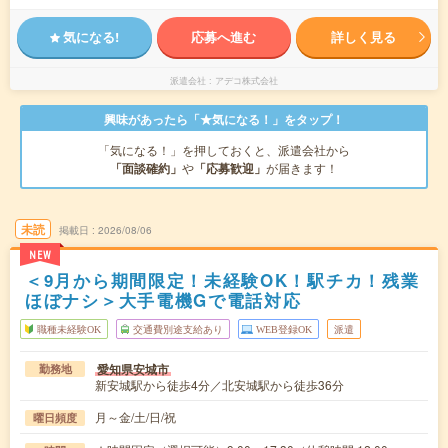
気になる!
応募へ進む
詳しく見る
派遣会社
アデコ株式会社
興味があったら「★気になる！」をタップ！
「気になる！」を押しておくと、派遣会社から
「面談確約」
や
「応募歓迎」
が届きます！
未読
掲載日
2026/08/06
NEW
＜9月から期間限定！未経験OK！駅チカ！残業
ほぼナシ＞大手電機Gで電話対応
職種未経験OK
交通費別途支給あり
WEB登録OK
派遣
愛知県安城市
勤務地
新安城駅から徒歩4分／北安城駅から徒歩36分
月～金/土/日/祝
曜日頻度