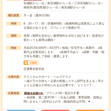
安城駅から---分／新安城駅から---分／三河安城駅から---分／
南桜井(愛知県)駅から---分／南安城駅から---分
月～金（週休2日制）
曜日頻度
8：30～17：30（実働8時間）※勤務時間は就業先により異な
時間
る場合があります。◎フレックス勤務が可…
長期（期間を定めない雇用契約を当社と結びます）派遣先が
期間
変わっても雇用は継続！
月給25万6,000円～50万円＋地域／住宅手当＋残業代 ※残
時給
業代は全額支給します。 ※各種手当あり ※経験・年齢・能
力等を考慮して加給・優遇します。
交通費
交通費全額支給
テクニカルサポート・ヘルプデスク
仕事内容
＜縁の下の力持ち！企業の情報システム部門を支える＞早さ
よりも正確さが求められるお仕事です。コツコツ丁…
/ ブランクOK / 英語力不要
職種未経験OK
応募資格
＜未経験、第二新卒OK！＞社会人経験、業界経験、資格は
問いません！※高卒以上の方（勉強内容は不問）▼…