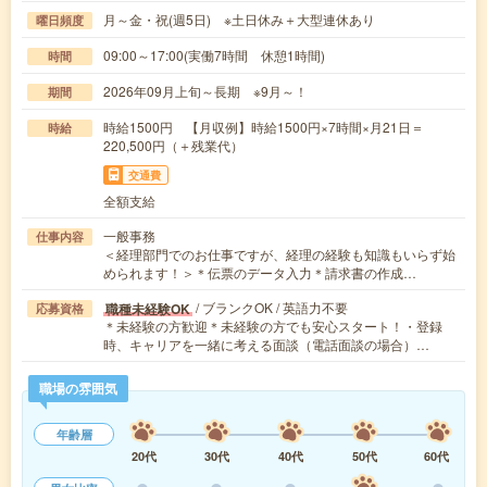
月～金・祝(週5日) ※土日休み＋大型連休あり
曜日頻度
09:00～17:00(実働7時間 休憩1時間)
時間
2026年09月上旬～長期 ※9月～！
期間
時給1500円 【月収例】時給1500円×7時間×月21日＝
時給
220,500円（＋残業代）
交通費
全額支給
一般事務
仕事内容
＜経理部門でのお仕事ですが、経理の経験も知識もいらず始
められます！＞＊伝票のデータ入力＊請求書の作成…
/ ブランクOK / 英語力不要
職種未経験OK
応募資格
＊未経験の方歓迎＊未経験の方でも安心スタート！・登録
時、キャリアを一緒に考える面談（電話面談の場合）…
職場の雰囲気
年齢層
20代
30代
40代
50代
60代