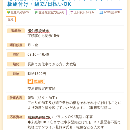
板組付け・組立/日払いOK
職種未経験OK
交通費別途支給あり
土日祝日が休み
WEB登録OK
派遣
愛知県安城市
勤務地
宇頭駅から徒歩15分
月～金
曜日頻度
08:10～16:40
時間
長期でお仕事できる方、大歓迎！
期間
時給1300円
時給
交通費
交通費規定内支給
製造（組立・加工）
仕事内容
アオリの加工及び組立数枚の板をそれぞれを組付けることに
より強度と幅を広げていただきます。【取扱製品情…
/ ブランクOK / 英語力不要
職種未経験OK
応募資格
◆未経験OK！〇まずは事前登録だけでもOK！履歴書不要で
気軽にオンライン登録★氏名・職種などを入力す…