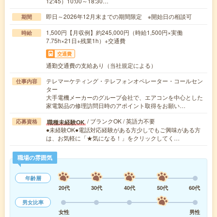
12:45）10:00～18:30…
即日～2026年12月末までの期間限定 ※開始日の相談可
期間
1,500円【月収例】約245,000円（時給1,500円×実働
時給
7.75h×21日+残業1h）+交通費
交通費
通勤交通費の支給あり（当社規定による）
テレマーケティング・テレフォンオペレーター・コールセン
仕事内容
ター
大手電機メーカーのグループ会社で、エアコンを中心とした
家電製品の修理訪問日時のアポイント取得をお願い…
/ ブランクOK / 英語力不要
職種未経験OK
応募資格
●未経験OK●電話対応経験がある方少しでもご興味がある方
は、お気軽に「★気になる！」をクリックしてく…
職場の雰囲気
年齢層
20代
30代
40代
50代
60代
男女比率
女性
男性