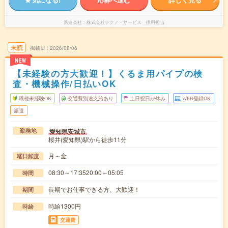
派遣会社
株式会社テクノ・サービス 採用担当
未読
掲載日
2026/08/06
NEW
【未経験の方大歓迎！】くるま用パイプの検
査・機械操作/日払いOK
職種未経験OK
交通費別途支給あり
土日祝日が休み
WEB登録OK
派遣
愛知県安城市
勤務地
桜井(愛知県)駅から徒歩11分
月～金
曜日頻度
08:30～17:3520:00～05:05
時間
長期でお仕事できる方、大歓迎！
期間
時給1300円
時給
交通費