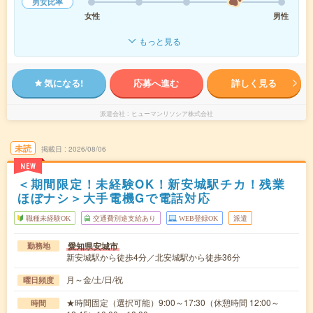
男女比率
女性
男性
もっと見る
気になる!
応募へ進む
詳しく見る
派遣会社
ヒューマンリソシア株式会社
未読
掲載日
2026/08/06
NEW
＜期間限定！未経験OK！新安城駅チカ！残業
ほぼナシ＞大手電機Gで電話対応
職種未経験OK
交通費別途支給あり
WEB登録OK
派遣
愛知県安城市
勤務地
新安城駅から徒歩4分／北安城駅から徒歩36分
月～金/土/日/祝
曜日頻度
★時間固定（選択可能）9:00～17:30（休憩時間 12:00～
時間