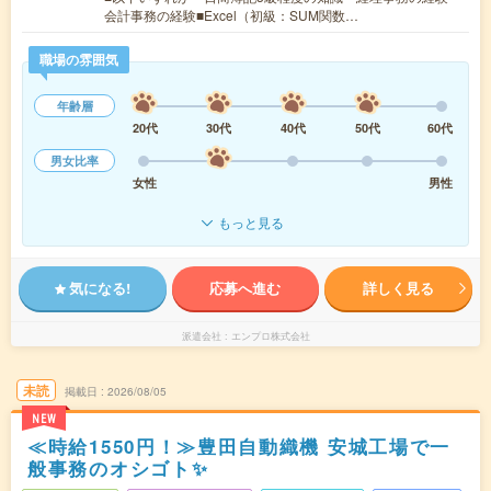
会計事務の経験■Excel（初級：SUM関数…
職場の雰囲気
年齢層
20代
30代
40代
50代
60代
男女比率
女性
男性
もっと見る
気になる!
応募へ進む
詳しく見る
派遣会社
エンプロ株式会社
未読
掲載日
2026/08/05
NEW
≪時給1550円！≫豊田自動織機 安城工場で一
般事務のオシゴト✨