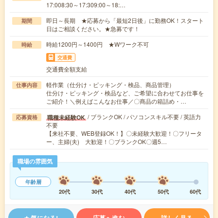
17:008:30～17:309:00～18:…
即日～長期 ★応募から「最短2日後」に勤務OK！スタート
期間
日はご相談ください。★急募です！
時給1200円～1400円 ★Wワーク不可
時給
交通費
交通費全額支給
軽作業（仕分け・ピッキング・検品、商品管理）
仕事内容
仕分け・ピッキング・検品など、ご希望に合わせてお仕事を
ご紹介！＼例えばこんなお仕事／〇商品の箱詰め・…
/ ブランクOK / パソコンスキル不要 / 英語力
職種未経験OK
応募資格
不要
【来社不要、WEB登録OK！】〇未経験大歓迎！〇フリータ
ー、主婦(夫) 大歓迎！〇ブランクOK〇週5…
職場の雰囲気
年齢層
20代
30代
40代
50代
60代
気になる!
応募へ進む
詳しく見る