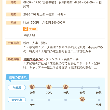
08:00～17:00(実働8時間 休憩1時間)※8:30～や9:00～も相
時間
談可
2026年09月上旬～長期 ※9月～！
期間
時給1500円 月収例 240,000円
時給
交通費
全額支給
総務・人事・労務
仕事内容
＊伝票処理＊データ整理＊社内機器の設定変更、不具合対応
の一時受付＊工場内の電話番号管理＊工場管理カギ…
/ ブランクOK / 英語力不要
職種未経験OK
応募資格
＊未経験の方歓迎＊未経験の方でも安心スタート！・登録
時、キャリアを一緒に考える面談（電話面談の場合）…
職場の雰囲気
年齢層
20代
30代
40代
50代
60代
男女比率
女性
男性