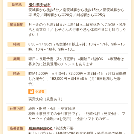
愛知県安城市
勤務地
安城駅から徒歩5分／南安城駅から徒歩15分／新安城駅から
車15分／岡崎駅から車20分／刈谷駅から車25分
月～金のうち週3日または週4日 ※土日祝休み ＼ご家庭・私生
曜日頻度
活と両立◎！／ お子さんの行事や急な体調不良にも対応しや
すい！
8:30～17:30のうち実働4ｈ以上※例：13時～17時、9時～15
時間
時、10時～16時、9時～13…
即日～長期予定（3ヶ月更新） ※開始日相談OK！ ※希望者は
期間
将来的に社員登用のチャンスもあります
時給1,500円 ※月収例：72,000円＝週3日×4ｈ（月12日勤務
時給
した場合）、192,000円＝週4日×8ｈ（月16日勤務した場
合）
交通費
実費支給（規定あり）
経理・財務・会計・英文経理
仕事内容
税理士事務所での会計事務です。・記帳代行（発展会計、フ
リーウェイ経理proを使用）・会計ソフトでのデ…
/ 英語力不要
職種未経験OK
応募資格
■以下いずれか・日商簿記3級程度の知識・経理事務の経験・