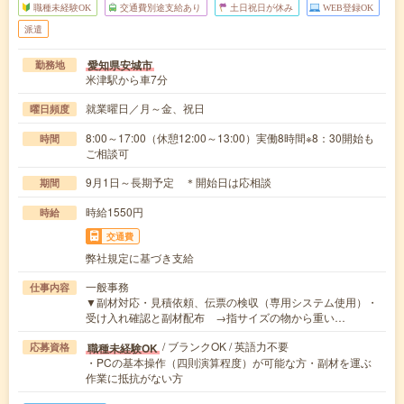
職種未経験OK
交通費別途支給あり
土日祝日が休み
WEB登録OK
派遣
愛知県安城市
勤務地
米津駅から車7分
就業曜日／月～金、祝日
曜日頻度
8:00～17:00（休憩12:00～13:00）実働8時間※8：30開始も
時間
ご相談可
9月1日～長期予定 ＊開始日は応相談
期間
時給1550円
時給
交通費
弊社規定に基づき支給
一般事務
仕事内容
▼副材対応・見積依頼、伝票の検収（専用システム使用）・
受け入れ確認と副材配布 →指サイズの物から重い…
/ ブランクOK / 英語力不要
職種未経験OK
応募資格
・PCの基本操作（四則演算程度）が可能な方・副材を運ぶ
作業に抵抗がない方