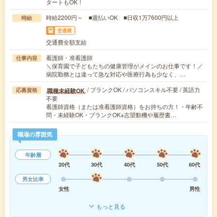
タートもOK！
時給2200円～ ■週払いOK ■日収1万7600円以上
時給
交通費
交通費全額支給
看護師・准看護師
仕事内容
＼保育園で子どもたちの健康管理がメインのお仕事です！／
病院勤務とは違って急な対応や医療行為も少なく、…
/ ブランクOK / パソコンスキル不要 / 英語力
職種未経験OK
応募資格
不要
看護師資格（または准看護師資格）をお持ちの方！・年齢不
問・未経験OK・ブランクOK※志望動機や履歴書…
職場の雰囲気
年齢層
20代
30代
40代
50代
60代
男女比率
女性
男性
もっと見る