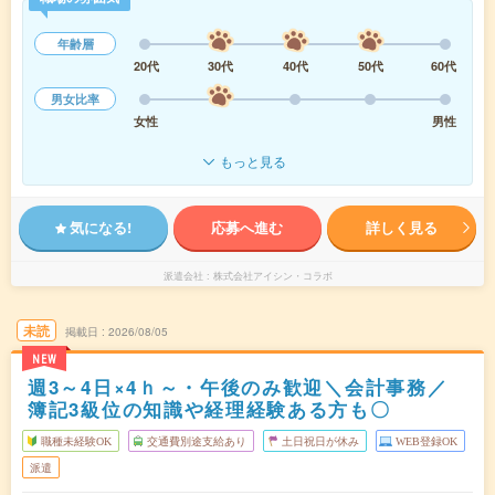
年齢層
20代
30代
40代
50代
60代
男女比率
女性
男性
もっと見る
気になる!
応募へ進む
詳しく見る
派遣会社
株式会社アイシン・コラボ
未読
掲載日
2026/08/05
NEW
週3～4日×4ｈ～・午後のみ歓迎＼会計事務／
簿記3級位の知識や経理経験ある方も〇
職種未経験OK
交通費別途支給あり
土日祝日が休み
WEB登録OK
派遣