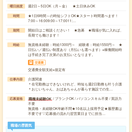
週2日～5日OK（月～金） ★土日休みOK
曜日頻度
★1日6時間～の時短シフトOK★スタート時間選べます！
時間
7:00～16:009:00～17:0011:…
開始日はご相談ください！ ★急募 ★職場が気に入れば、
期間
長期でも働けます！
無資格未経験：時給1300円～ 経験者：時給1550円～ ★
時給
日払い／週払い制度あり（月払いも選べます）※稼働開始時
は手続き完了次第のお支払いとなります。
交通費
交通費全額支給※規定有
介護関連
仕事内容
＊在宅勤務はできないけれど、時短も週2日勤務も叶う介護
＊おじいちゃん、おばあちゃんが暮らす施設での生…
/ ブランクOK / パソコンスキル不要 / 英語力
職種未経験OK
応募資格
不要
無資格・未経験OK年齢不問★10名以上採用予定★履歴書は
不要です▽応募後の流れ1)翌営業日までに担当…
職場の雰囲気