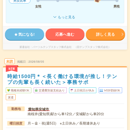
男女比率
女性
男性
もっと見る
気になる!
応募へ進む
詳しく見る
派遣会社
パーソルテンプスタッフ株式会社 （旧テンプスタッフ株式会社）
未読
掲載日
2026/08/05
NEW
時給1500円＊＜長く働ける環境が推し！テン
プの先輩も長く続いた＞事務サポ
職種未経験OK
交通費別途支給あり
土日祝日が休み
WEB登録OK
派遣
愛知県安城市
勤務地
南桜井(愛知県)駅から車12分／安城駅から車20分
月～金・祝(週5日) ※土日休み／長期連休あり
曜日頻度