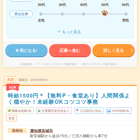
20代
30代
40代
50代
60代
男女比率
女性
男性
もっと見る
気になる!
応募へ進む
詳しく見る
派遣会社
パーソルテンプスタッフ株式会社 （旧テンプスタッフ株式会社）
未読
掲載日
2026/08/05
NEW
時給1500円＊【無料P・食堂あり】人間関係よ
く穏やか！未経験OKコツコツ事務
職種未経験OK
交通費別途支給あり
土日祝日が休み
WEB登録OK
派遣
愛知県安城市
勤務地
新安城駅から徒歩15分／三河八橋駅から車7分