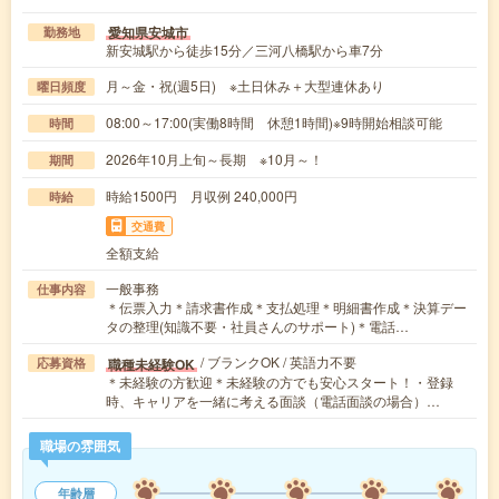
愛知県安城市
勤務地
新安城駅から徒歩15分／三河八橋駅から車7分
月～金・祝(週5日) ※土日休み＋大型連休あり
曜日頻度
08:00～17:00(実働8時間 休憩1時間)※9時開始相談可能
時間
2026年10月上旬～長期 ※10月～！
期間
時給1500円 月収例 240,000円
時給
交通費
全額支給
一般事務
仕事内容
＊伝票入力＊請求書作成＊支払処理＊明細書作成＊決算デー
タの整理(知識不要・社員さんのサポート)＊電話…
/ ブランクOK / 英語力不要
職種未経験OK
応募資格
＊未経験の方歓迎＊未経験の方でも安心スタート！・登録
時、キャリアを一緒に考える面談（電話面談の場合）…
職場の雰囲気
年齢層