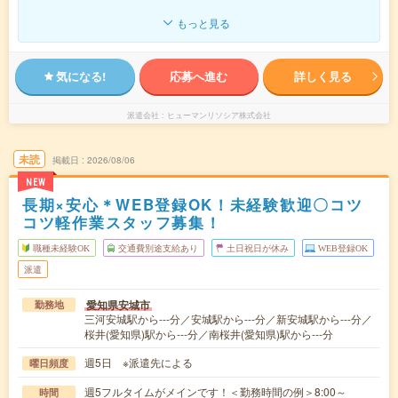
もっと見る
気になる!
応募へ進む
詳しく見る
派遣会社
ヒューマンリソシア株式会社
未読
掲載日
2026/08/06
NEW
長期×安心＊WEB登録OK！未経験歓迎〇コツ
コツ軽作業スタッフ募集！
職種未経験OK
交通費別途支給あり
土日祝日が休み
WEB登録OK
派遣
愛知県安城市
勤務地
三河安城駅から---分／安城駅から---分／新安城駅から---分／
桜井(愛知県)駅から---分／南桜井(愛知県)駅から---分
週5日 ※派遣先による
曜日頻度
週5フルタイムがメインです！＜勤務時間の例＞8:00～
時間