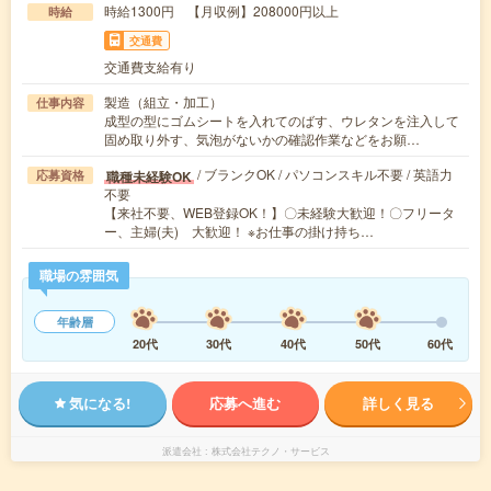
時給1300円 【月収例】208000円以上
時給
交通費
交通費支給有り
製造（組立・加工）
仕事内容
成型の型にゴムシートを入れてのばす、ウレタンを注入して
固め取り外す、気泡がないかの確認作業などをお願…
/ ブランクOK / パソコンスキル不要 / 英語力
職種未経験OK
応募資格
不要
【来社不要、WEB登録OK！】〇未経験大歓迎！〇フリータ
ー、主婦(夫) 大歓迎！ ※お仕事の掛け持ち…
職場の雰囲気
年齢層
20代
30代
40代
50代
60代
気になる!
応募へ進む
詳しく見る
派遣会社
株式会社テクノ・サービス