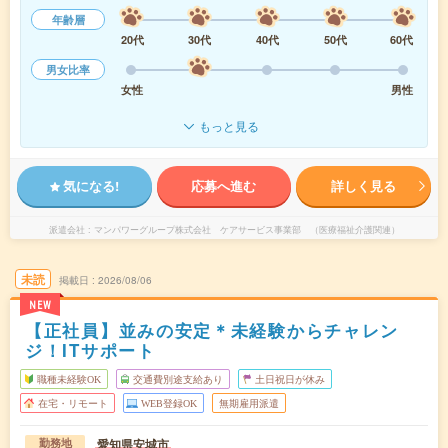
年齢層
20代
30代
40代
50代
60代
男女比率
女性
男性
もっと見る
気になる!
応募へ進む
詳しく見る
派遣会社
マンパワーグループ株式会社 ケアサービス事業部 （医療福祉介護関連）
未読
掲載日
2026/08/06
NEW
【正社員】並みの安定＊未経験からチャレン
ジ！ITサポート
職種未経験OK
交通費別途支給あり
土日祝日が休み
在宅・リモート
WEB登録OK
無期雇用派遣
愛知県安城市
勤務地