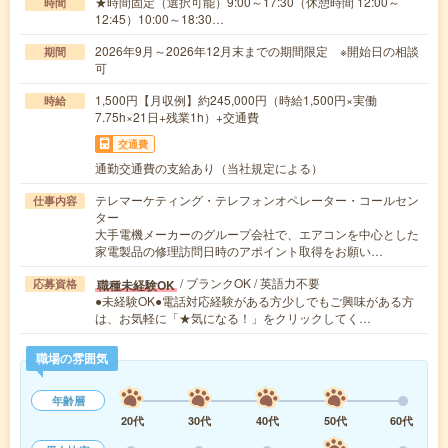
★時間固定（選択可能）9:00～17:30（休憩時間 12:00～
時間
12:45）10:00～18:30…
2026年9月～2026年12月末までの期間限定 ※開始日の相談
期間
可
1,500円【月収例】約245,000円（時給1,500円×実働
時給
7.75h×21日+残業1h）+交通費
交通費
通勤交通費の支給あり（当社規定による）
テレマーケティング・テレフォンオペレーター・コールセン
仕事内容
ター
大手電機メーカーのグループ会社で、エアコンを中心とした
家電製品の修理訪問日時のアポイント取得をお願い…
/ ブランクOK / 英語力不要
職種未経験OK
応募資格
●未経験OK●電話対応経験がある方少しでもご興味がある方
は、お気軽に「★気になる！」をクリックしてく…
職場の雰囲気
年齢層
20代
30代
40代
50代
60代