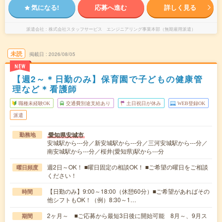
気になる!
応募へ進む
詳しく見る
派遣会社
株式会社スタッフサービス エンジニアリング事業本部（無期雇用派遣）
未読
掲載日
2026/08/05
NEW
【週2～＊日勤のみ】保育園で子どもの健康管
理など＊看護師
職種未経験OK
交通費別途支給あり
土日祝日が休み
WEB登録OK
派遣
愛知県安城市
勤務地
安城駅から---分／新安城駅から---分／三河安城駅から---分／
南安城駅から---分／桜井(愛知県)駅から---分
週2日～OK！ ■曜日固定の相談OK！ ■ご希望の曜日をご相談
曜日頻度
ください！
【日勤のみ】9:00～18:00（休憩60分）■ご希望があればその
時間
他シフトもOK！（例）8:30～1…
2ヶ月～ ■ご応募から最短3日後に開始可能 8月～、9月ス
期間