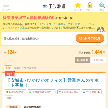
メニュー
気になる!
ログイン
検索
愛知県安城市
×
職種未経験OK
のお仕事一覧
安城市の派遣のお仕事情報です。
オフィスワーク・事務系
、
営業・販売・サービス系
、
クリエイティブ系
などのお仕事を取り揃えています。職種未経験OKの条件の他に、
交通費別途支給あり
、
友だちと一緒の応募OK
、
10名以上の大量募集
などのこだわり
条件も取り揃えています。
条件の変更
愛知県安城市 / 職種未経験OK
124
1,444
全
件
平均時給:
円
時給順
新着順
未読
掲載日
2026/08/06
NEW
【安城市×ぴかぴかオフィス】営業さんのサポ
ート事務！
職種未経験OK
交通費別途支給あり
土日祝日が休み
WEB登録OK
派遣
愛知県安城市
勤務地