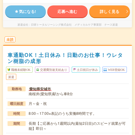
気になる!
応募へ進む
詳しく見る
派遣会社
日研トータルソーシング株式会社 メディカルケア事業部 ナース派遣
未読
車通勤OK！土日休み！日勤のお仕事！ウレタ
ン樹脂の成形
職種未経験OK
交通費別途支給あり
土日祝日が休み
WEB登録OK
派遣
愛知県安城市
勤務地
南桜井(愛知県)駅から車8分
月～金・祝
曜日頻度
8:00～17:00※表記のうち実働8時間です。
時間
長期【ご応募から1週間以内(最短2日目)のスピード就業が可
期間
能】即日～