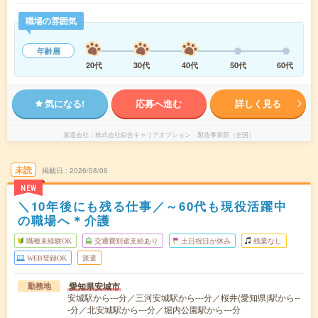
職場の雰囲気
年齢層
20代
30代
40代
50代
60代
気になる!
応募へ進む
詳しく見る
派遣会社
株式会社綜合キャリアオプション 製造事業部（全国）
未読
掲載日
2026/08/06
NEW
＼10年後にも残る仕事／～60代も現役活躍中
の職場へ＊介護
職種未経験OK
交通費別途支給あり
土日祝日が休み
残業なし
WEB登録OK
派遣
愛知県安城市
勤務地
安城駅から---分／三河安城駅から---分／桜井(愛知県)駅から--
-分／北安城駅から---分／堀内公園駅から---分