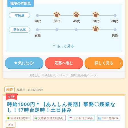
職場の雰囲気
年齢層
20代
30代
40代
50代
60代
男女比率
女性
男性
もっと見る
気になる!
応募へ進む
詳しく見る
派遣会社
株式会社サンスタッフ（豊田自動織機グループ）
未読
掲載日
2026/08/05
NEW
時給1500円＊【あんしん長期】事務〇残業な
し！17時台定時！土日休み
職種未経験OK
交通費別途支給あり
土日祝日が休み
WEB登録OK
派遣