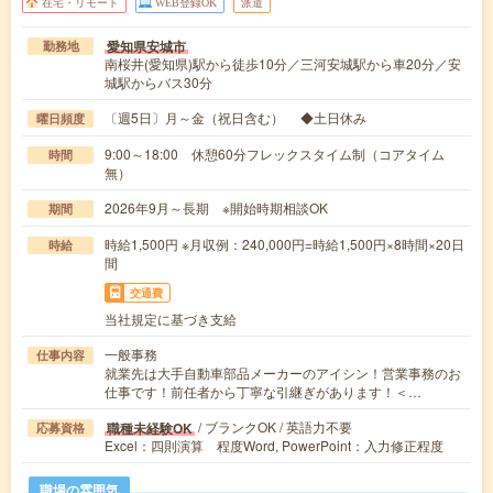
在宅・リモート
WEB登録OK
派遣
愛知県安城市
勤務地
南桜井(愛知県)駅から徒歩10分／三河安城駅から車20分／安
城駅からバス30分
〔週5日〕月～金（祝日含む） ◆土日休み
曜日頻度
9:00～18:00 休憩60分フレックスタイム制（コアタイム
時間
無）
2026年9月～長期 ※開始時期相談OK
期間
時給1,500円 ※月収例：240,000円=時給1,500円×8時間×20日
時給
間
交通費
当社規定に基づき支給
一般事務
仕事内容
就業先は大手自動車部品メーカーのアイシン！営業事務のお
仕事です！前任者から丁寧な引継ぎがあります！＜…
/ ブランクOK / 英語力不要
職種未経験OK
応募資格
Excel：四則演算 程度Word, PowerPoint：入力修正程度
職場の雰囲気