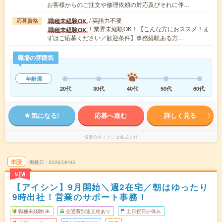
お客様からのご注文や修理依頼の対応及びそれに伴…
/ 英語力不要
職種未経験OK
応募資格
！業界未経験OK！【こんな方におススメ！ま
職種未経験OK
ずはご応募ください／歓迎条件】事務経験ある方…
職場の雰囲気
年齢層
20代
30代
40代
50代
60代
気になる!
応募へ進む
詳しく見る
派遣会社
アデコ株式会社
未読
掲載日
2026/08/05
NEW
【アイシン】9月開始＼週2在宅／朝はゆったり
9時出社！営業のサポート事務！
職種未経験OK
交通費別途支給あり
土日祝日が休み