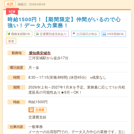
未読
掲載日
2026/08/05
NEW
時給1500円！【期間限定】仲間がいるので心
強い！データ入力業務！
職種未経験OK
交通費別途支給あり
土日祝日が休み
WEB登録OK
派遣
愛知県安城市
勤務地
三河安城駅から徒歩17分
月～金
曜日頻度
8:30～17:15(実働:8時間) (休憩45分) ※残業なし
時間
2026/9/上旬～2027年1月末を予定。業務量に応じて1か月程
期間
度延長の可能性あり★9月～OK！
時給1500円
時給
交通費
交通費支給
一般事務
仕事内容
メーカーの出荷部門での、データ入力中心の業務です。主に