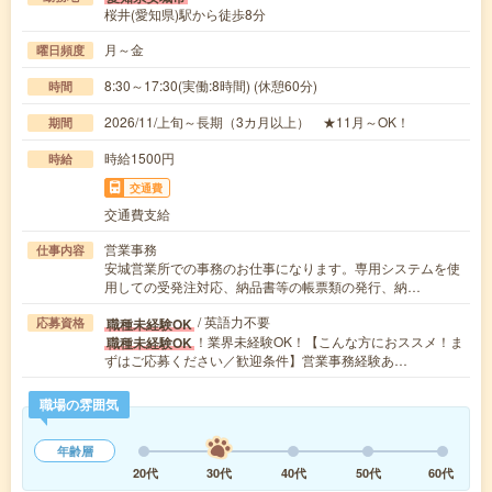
桜井(愛知県)駅から徒歩8分
月～金
曜日頻度
8:30～17:30(実働:8時間) (休憩60分)
時間
2026/11/上旬～長期（3カ月以上） ★11月～OK！
期間
時給1500円
時給
交通費
交通費支給
営業事務
仕事内容
安城営業所での事務のお仕事になります。専用システムを使
用しての受発注対応、納品書等の帳票類の発行、納…
/ 英語力不要
職種未経験OK
応募資格
！業界未経験OK！【こんな方におススメ！ま
職種未経験OK
ずはご応募ください／歓迎条件】営業事務経験あ…
職場の雰囲気
年齢層
20代
30代
40代
50代
60代