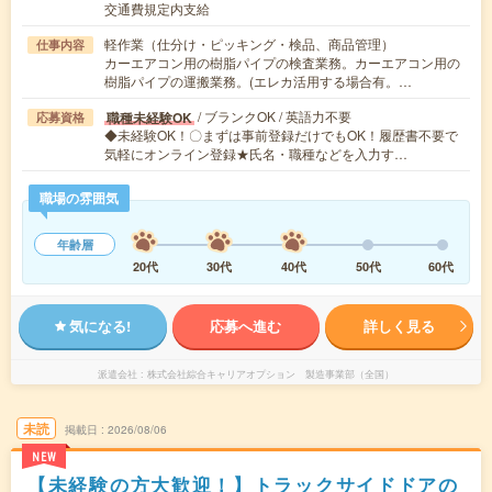
交通費規定内支給
軽作業（仕分け・ピッキング・検品、商品管理）
仕事内容
カーエアコン用の樹脂パイプの検査業務。カーエアコン用の
樹脂パイプの運搬業務。(エレカ活用する場合有。…
/ ブランクOK / 英語力不要
職種未経験OK
応募資格
◆未経験OK！〇まずは事前登録だけでもOK！履歴書不要で
気軽にオンライン登録★氏名・職種などを入力す…
職場の雰囲気
年齢層
20代
30代
40代
50代
60代
気になる!
応募へ進む
詳しく見る
派遣会社
株式会社綜合キャリアオプション 製造事業部（全国）
未読
掲載日
2026/08/06
NEW
【未経験の方大歓迎！】トラックサイドドアの