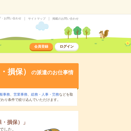
プ・お問い合わせ
サイトマップ
掲載のお問い合わせ
会員登録
ログイン
・損保）
の派遣のお仕事情
般事務
、
営業事務
、
総務・人事・労務
などを取
だわり条件で絞り込んでいただけます。
保・損保）
」
でした。