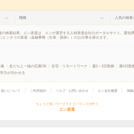
職種
人気の検索
情報の検索結果。エン派遣は、エンが運営する人材派遣会社のポータルサイト。愛知
にピッタリの派遣（金融事務（生保・損保））のお仕事を探せます。
募集
友だちと一緒の応募OK
在宅・リモートワーク
週2～3日勤務
週4日勤
学力が活かせる
り扱いについて
ご利用規約
ヘルプ・お問い合わせ
エン会社概要
掲載
ちょうど良いワークライフバランスが叶う
エン派遣