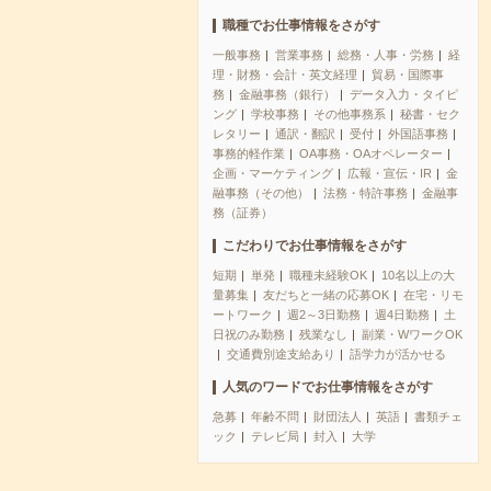
職種でお仕事情報をさがす
一般事務
営業事務
総務・人事・労務
経
理・財務・会計・英文経理
貿易・国際事
務
金融事務（銀行）
データ入力・タイピ
ング
学校事務
その他事務系
秘書・セク
レタリー
通訳・翻訳
受付
外国語事務
事務的軽作業
OA事務・OAオペレーター
企画・マーケティング
広報・宣伝・IR
金
融事務（その他）
法務・特許事務
金融事
務（証券）
こだわりでお仕事情報をさがす
短期
単発
職種未経験OK
10名以上の大
量募集
友だちと一緒の応募OK
在宅・リモ
ートワーク
週2～3日勤務
週4日勤務
土
日祝のみ勤務
残業なし
副業・WワークOK
交通費別途支給あり
語学力が活かせる
人気のワードでお仕事情報をさがす
急募
年齢不問
財団法人
英語
書類チェ
ック
テレビ局
封入
大学