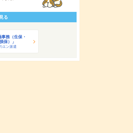
見る
融事務（生保・
損保）」
のエン派遣