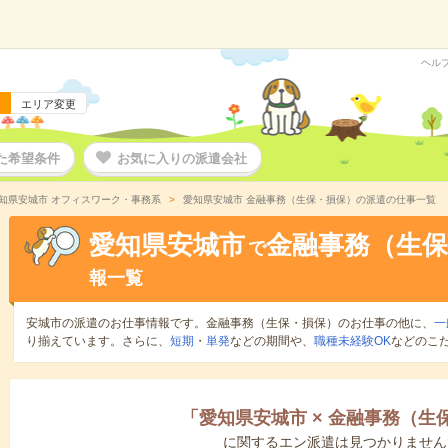
ヘル
エリア変更
た希望条件
お気に入りの派遣会社
知県安城市 オフィスワーク・事務系
愛知県安城市 金融事務（生保・損保）の派遣の仕事一覧
愛知県安城市
金融事務（生保
で
報一覧
安城市の派遣のお仕事情報です。金融事務（生保・損保）のお仕事の他に、
一
り揃えています。さらに、
短期
・
単発
などの期間や、
職種未経験OK
などのこ
「
愛知県安城市
×
金融事務（生
に関するエン派遣は見つかりません