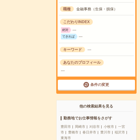
職種
金融事務（生保・損保）
こだわりINDEX
---
絶対
---
できれば
キーワード
---
あなたのプロフィール
---
条件の変更
他の検索結果を見る
勤務地でお仕事情報をさがす
豊田市
岡崎市
刈谷市
小牧市
一宮
市
豊橋市
春日井市
豊川市
稲沢市
東海市