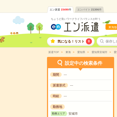
エン派遣
15490
件
エンバイト
21306
件
ちょうど良いワークライフバランスが叶う
東海版
気になる！リスト
0
保存し
派遣TOP
東海
愛知県
愛知県安城市
愛
設定中の検索条件
期間
---
派遣形式
---
時給
---
勤務地
安城市
勤務エリア