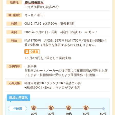
愛知県豊田市
勤務地
三河八橋駅から徒歩25分
月～金／週5日
曜日頻度
08:15-17:15（休憩60分）実働8時間
時間
2026年09月01日～長期 ※開始日相談OK ※9月～！
期間
時給1750円 月収例 29万円 時給1750円×実働8h×週5日×4
時給
週+残業5h ※月収例を保証するものではありません。
交通費
1ヶ月3万円を上限として実費支給
一般事務
仕事内容
自動車のシートメーカーの技術部にて技術情報の管理をお願
いします・技術情報の受領および展開業務・技術情…
職種未経験OK / ブランクOK / 英語力不要
応募資格
■未経験OK！※Excel：マクロができる方
職場の雰囲気
年齢層
20代
30代
40代
50代
60代