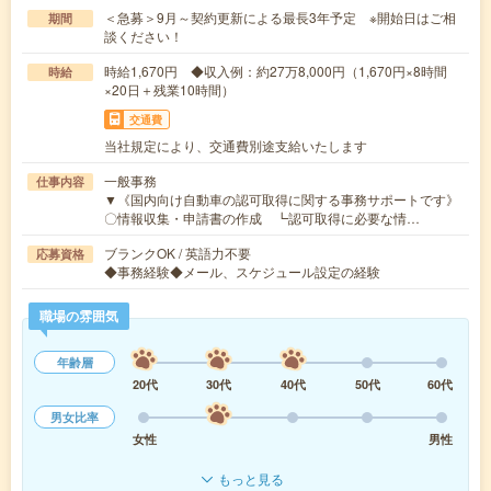
＜急募＞9月～契約更新による最長3年予定 ※開始日はご相
期間
談ください！
時給1,670円 ◆収入例：約27万8,000円（1,670円×8時間
時給
×20日＋残業10時間）
交通費
当社規定により、交通費別途支給いたします
一般事務
仕事内容
▼《国内向け自動車の認可取得に関する事務サポートです》
〇情報収集・申請書の作成 ┗認可取得に必要な情…
ブランクOK / 英語力不要
応募資格
◆事務経験◆メール、スケジュール設定の経験
職場の雰囲気
年齢層
20代
30代
40代
50代
60代
男女比率
女性
男性
もっと見る