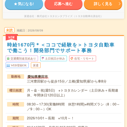
気になる!
応募へ進む
詳しく見る
派遣会社
株式会社トヨタエンタプライズ（トヨタ自動車出資会社）
未読
掲載日
2026/08/09
NEW
時給1670円＊＜ココで経験を＞トヨタ自動車
で働こう！開発部門でサポート事務
交通費別途支給あり
土日祝日が休み
在宅・リモート
WEB登録OK
派遣
愛知県豊田市
勤務地
三河豊田駅から徒歩15分／土橋(愛知県)駅から車8分
月～金・祝(週5日) ※トヨタカレンダー（土日休み＋長期連
曜日頻度
休、年間休日120日以上）
08:30～17:30(実働8時間 休憩1時間)※時間ズラシ（8：00～
時間
／9：00～）OK
2026/10/01～長期 ※10月～！
期間