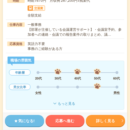
時給1670円 月収例 267,200円+残業代
時給
交通費
全額支給
一般事務
仕事内容
【部署が主催している会議運営サポート】・会議室予約、参
加者への連絡・会議での報告案件の取りまとめ、議…
英語力不要
応募資格
事務のご経験がある方
職場の雰囲気
年齢層
20代
30代
40代
50代
60代
男女比率
女性
男性
もっと見る
気になる!
応募へ進む
詳しく見る