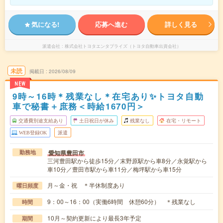
気になる!
応募へ進む
詳しく見る
派遣会社
株式会社トヨタエンタプライズ（トヨタ自動車出資会社）
未読
掲載日
2026/08/09
NEW
9時～16時＊残業なし＊在宅あり✨トヨタ自動
車で秘書＋庶務＜時給1670円＞
交通費別途支給あり
土日祝日が休み
残業なし
在宅・リモート
WEB登録OK
派遣
愛知県豊田市
勤務地
三河豊田駅から徒歩15分／末野原駅から車8分／永覚駅から
車10分／豊田市駅から車11分／梅坪駅から車15分
月～金・祝 ＊半休制度あり
曜日頻度
9：00～16：00（実働6時間 休憩60分） ＊残業なし
時間
10月～契約更新により最長3年予定
期間