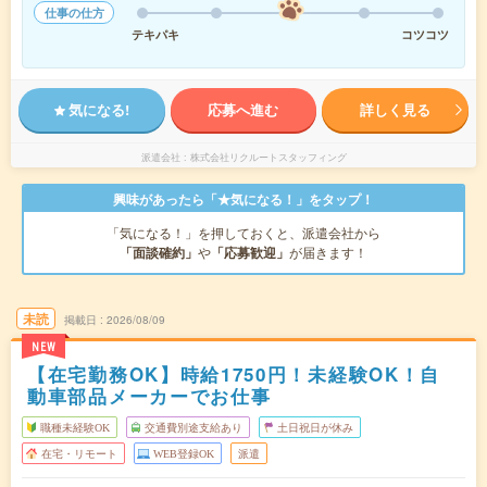
仕事の仕方
テキパキ
コツコツ
気になる!
応募へ進む
詳しく見る
派遣会社
株式会社リクルートスタッフィング
興味があったら「★気になる！」をタップ！
「気になる！」を押しておくと、派遣会社から
「面談確約」
や
「応募歓迎」
が届きます！
未読
掲載日
2026/08/09
NEW
【在宅勤務OK】時給1750円！未経験OK！自
動車部品メーカーでお仕事
職種未経験OK
交通費別途支給あり
土日祝日が休み
在宅・リモート
WEB登録OK
派遣