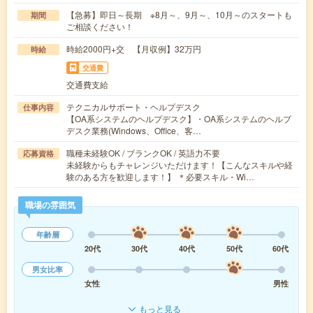
【急募】即日～長期 ※8月～、9月～、10月～のスタートも
期間
ご相談ください！
時給2000円+交 【月収例】32万円
時給
交通費
交通費支給
テクニカルサポート・ヘルプデスク
仕事内容
【OA系システムのヘルプデスク】・OA系システムのヘルプ
デスク業務(Windows、Office、客…
職種未経験OK / ブランクOK / 英語力不要
応募資格
未経験からもチャレンジいただけます！【こんなスキルや経
験のある方を歓迎します！】 ＊必要スキル・Wi…
職場の雰囲気
年齢層
20代
30代
40代
50代
60代
男女比率
女性
男性
もっと見る