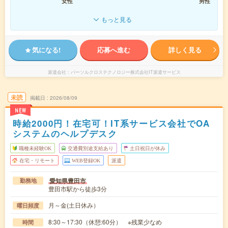
女性
男性
もっと見る
気になる!
応募へ進む
詳しく見る
派遣会社
パーソルクロステクノロジー株式会社IT派遣サービス
未読
掲載日
2026/08/09
NEW
時給2000円！在宅可！IT系サービス会社でOA
システムのヘルプデスク
職種未経験OK
交通費別途支給あり
土日祝日が休み
在宅・リモート
WEB登録OK
派遣
愛知県豊田市
勤務地
豊田市駅から徒歩3分
月～金(土日休み）
曜日頻度
8:30～17:30（休憩:60分） ※残業少なめ
時間