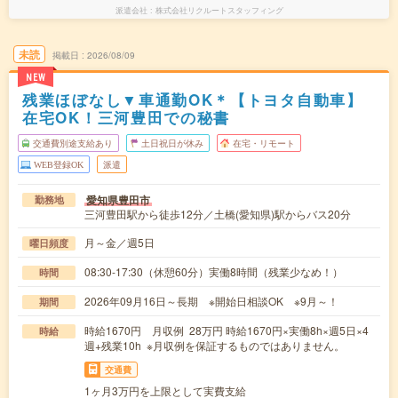
派遣会社
株式会社リクルートスタッフィング
未読
掲載日
2026/08/09
NEW
残業ほぼなし▼車通勤OK＊【トヨタ自動車】
在宅OK！三河豊田での秘書
交通費別途支給あり
土日祝日が休み
在宅・リモート
WEB登録OK
派遣
愛知県豊田市
勤務地
三河豊田駅から徒歩12分／土橋(愛知県)駅からバス20分
月～金／週5日
曜日頻度
08:30-17:30（休憩60分）実働8時間（残業少なめ！）
時間
2026年09月16日～長期 ※開始日相談OK ※9月～！
期間
時給1670円 月収例 28万円 時給1670円×実働8h×週5日×4
時給
週+残業10h ※月収例を保証するものではありません。
交通費
1ヶ月3万円を上限として実費支給