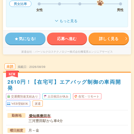
男女比率
女性
男性
もっと見る
気になる!
応募へ進む
詳しく見る
派遣会社
パーソルクロステクノロジー株式会社機電系エンジニアサービス
未読
掲載日
2026/08/09
NEW
2610円！【在宅可】エアバッグ制御の車両開
発
交通費別途支給あり
土日祝日が休み
在宅・リモート
WEB登録OK
派遣
愛知県豊田市
勤務地
三河豊田駅から車4分
月～金
曜日頻度