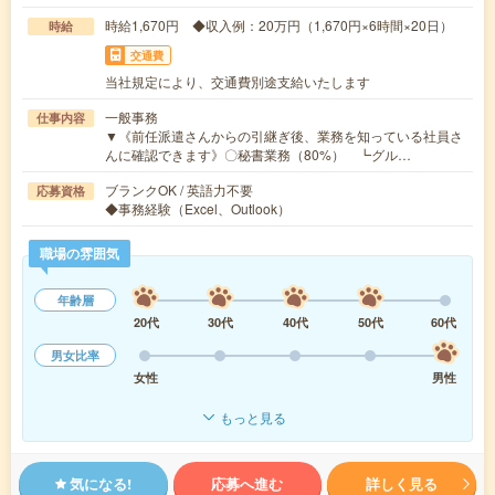
時給1,670円 ◆収入例：20万円（1,670円×6時間×20日）
時給
交通費
当社規定により、交通費別途支給いたします
一般事務
仕事内容
▼《前任派遣さんからの引継ぎ後、業務を知っている社員さ
んに確認できます》〇秘書業務（80%） ┗グル…
ブランクOK / 英語力不要
応募資格
◆事務経験（Excel、Outlook）
職場の雰囲気
年齢層
20代
30代
40代
50代
60代
男女比率
女性
男性
もっと見る
気になる!
応募へ進む
詳しく見る