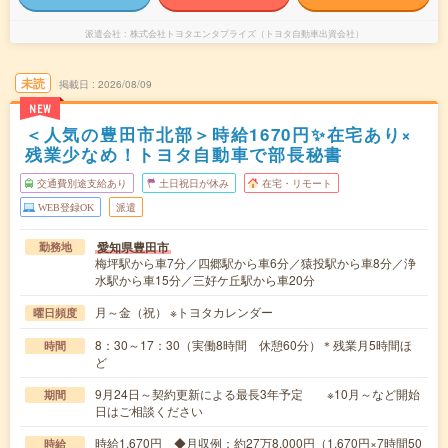
派遣会社
株式会社トヨタエンタプライズ（トヨタ自動車出資会社）
未読
掲載日
2026/08/09
NEW
＜人気の豊田市北部＞時給1670円✨在宅あり×
残業少なめ！トヨタ自動車で部長秘書
交通費別途支給あり
土日祝日が休み
在宅・リモート
WEB登録OK
派遣
愛知県豊田市
勤務地
梅坪駅から車7分／四郷駅から車6分／猿投駅から車8分／浄
水駅から車15分／三好ケ丘駅から車20分
月～金（祝） ※トヨタカレンダー
曜日頻度
8：30～17：30（実働8時間 休憩60分）＊残業月5時間ほ
時間
ど
9月24日～契約更新による最長3年予定 ※10月～など開始
期間
日はご相談ください
時給1,670円 ◆月収例：約27万8,000円（1,670円×7時間50
時給