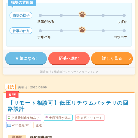
職場の雰囲気
職場の様子
活気がある
しずか
仕事の仕方
テキパキ
コツコツ
気になる!
応募へ進む
詳しく見る
派遣会社
株式会社リクルートスタッフィング
未読
掲載日
2026/08/09
NEW
【リモート相談可】低圧リチウムバッテリの回
路設計
交通費別途支給あり
土日祝日が休み
在宅・リモート
WEB登録OK
派遣
愛知県豊田市
勤務地