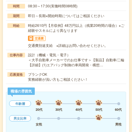
08:30～17:30(実働時間08時間)
時間
即日～長期※開始時期についてはご相談ください
期間
時給2610円【月収例】48万円以上（残業20時間の場合）※ご
時給
経験やスキルにより異なります
交通費
交通費別途支給 ※詳細はお問い合わせください。
設計（機械・電気・電子）
仕事内容
＜大手自動車メーカーでのお仕事です＞【製品】自動車/二輪
【詳細】(1)エアバッグ制御の車両開発・構想…
ブランクOK
応募資格
実務経験が浅い方もご相談ください！
職場の雰囲気
年齢層
20代
30代
40代
50代
60代
男女比率
女性
男性