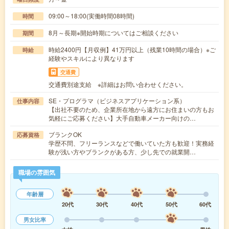
09:00～18:00(実働時間08時間)
時間
8月～長期※開始時期についてはご相談ください
期間
時給2400円【月収例】41万円以上（残業10時間の場合）※ご
時給
経験やスキルにより異なります
交通費
交通費別途支給 ※詳細はお問い合わせください。
SE・プログラマ（ビジネスアプリケーション系）
仕事内容
【出社不要のため、企業所在地から遠方にお住まいの方もお
気軽にご応募ください】大手自動車メーカー向けの…
ブランクOK
応募資格
学歴不問、フリーランスなどで働いていた方も歓迎！実務経
験が浅い方やブランクがある方、少し先での就業開…
職場の雰囲気
年齢層
20代
30代
40代
50代
60代
男女比率