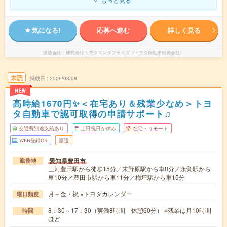
気になる!
応募へ進む
詳しく見る
派遣会社
株式会社トヨタエンタプライズ（トヨタ自動車出資会社）
未読
掲載日
2026/08/09
NEW
高時給1670円✨＜在宅あり＆残業少なめ＞トヨ
タ自動車で認可取得の申請サポート♫
交通費別途支給あり
土日祝日が休み
在宅・リモート
WEB登録OK
派遣
愛知県豊田市
勤務地
三河豊田駅から徒歩15分／末野原駅から車8分／永覚駅から
車10分／豊田市駅から車11分／梅坪駅から車15分
月～金・祝 ※トヨタカレンダー
曜日頻度
8：30～17：30（実働8時間 休憩60分） ※残業は月10時間
時間
ほど