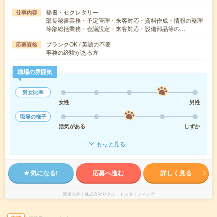
秘書・セクレタリー
仕事内容
部長秘書業務・予定管理・来客対応・資料作成・情報の整理
等部総括業務・会議設定・来客対応・設備部品等の…
ブランクOK / 英語力不要
応募資格
事務の経験がある方
職場の雰囲気
男女比率
女性
男性
職場の様子
活気がある
しずか
もっと見る
気になる!
応募へ進む
詳しく見る
派遣会社
株式会社リクルートスタッフィング