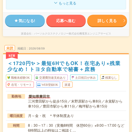
もっと見る
気になる!
応募へ進む
詳しく見る
派遣会社
パーソルクロステクノロジー株式会社機電系エンジニアサービス
未読
掲載日
2026/08/09
NEW
＜1720円✨＞最短6HでもOK！在宅あり×残業
少なめ！トヨタ自動車で秘書＋庶務
職種未経験OK
交通費別途支給あり
土日祝日が休み
残業なし
在宅・リモート
WEB登録OK
派遣
愛知県豊田市
勤務地
三河豊田駅から徒歩15分／末野原駅から車8分／永覚駅から
車10分／豊田市駅から車11分／梅坪駅から車15分
月～金・祝 ＊半休制度あり
曜日頻度
8：30～17：30（実働8時間 休憩60分）※9:00～17:00 など
時間
6時間以上の時短はご相談く…