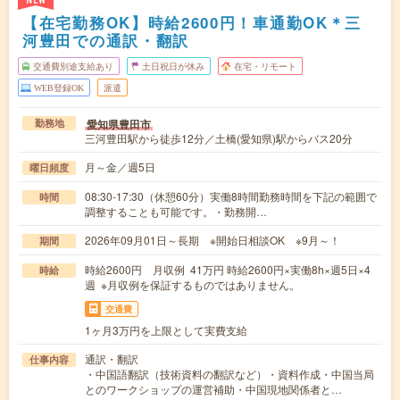
NEW
【在宅勤務OK】時給2600円！車通勤OK＊三
河豊田での通訳・翻訳
交通費別途支給あり
土日祝日が休み
在宅・リモート
WEB登録OK
派遣
愛知県豊田市
勤務地
三河豊田駅から徒歩12分／土橋(愛知県)駅からバス20分
月～金／週5日
曜日頻度
08:30-17:30（休憩60分）実働8時間勤務時間を下記の範囲で
時間
調整することも可能です。・勤務開…
2026年09月01日～長期 ※開始日相談OK ※9月～！
期間
時給2600円 月収例 41万円 時給2600円×実働8h×週5日×4
時給
週 ※月収例を保証するものではありません。
交通費
1ヶ月3万円を上限として実費支給
通訳・翻訳
仕事内容
・中国語翻訳（技術資料の翻訳など）・資料作成・中国当局
とのワークショップの運営補助・中国現地関係者と…