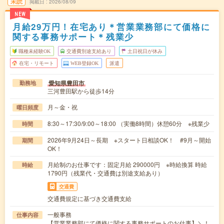
未読
掲載日
2026/08/09
NEW
月給29万円！在宅あり＊営業業務部にて価格に
関する事務サポート＊残業少
職種未経験OK
交通費別途支給あり
土日祝日が休み
在宅・リモート
WEB登録OK
派遣
愛知県豊田市
勤務地
三河豊田駅から徒歩14分
月～金・祝
曜日頻度
8:30～17:30/9:00～18:00 （実働8時間）休憩60分 ※残業少
時間
2026年9月24日～長期 ※スタート日相談OK！ #9月～開始
期間
OK！
月給制のお仕事です：固定月給 290000円 ※時給換算 時給
時給
1790円（残業代・交通費は別途支給あり）
交通費
交通費規定に基づき交通費支給
一般事務
仕事内容
【営業業務部にて価格に関する事務サポートのお仕事】＼！