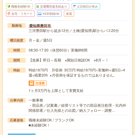
職種未経験OK
交通費別途支給あり
土日祝日が休み
在宅・リモート
WEB登録OK
派遣
愛知県豊田市
勤務地
三河豊田駅から徒歩12分／土橋(愛知県)駅からバス20分
月～金／週5日
曜日頻度
08:30-17:30（休憩60分）実働8時間
時間
【急募】即日～長期 ※開始日相談OK ※8月～！
期間
時給1670円 月収例 30万円 時給1670円×実働8h×週5日×4
時給
週+残業20h ※月収例を保証するものではありません。
交通費
1ヶ月3万円を上限として実費支給
一般事務
仕事内容
・部品表／試案書／組替リスト等での部品発注処理・社内外
関係部署／仕入先様との出図／納入フォロー・調整…
職種未経験OK / ブランクOK
応募資格
■未経験OK！