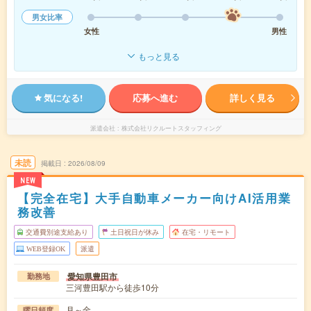
男女比率
女性
男性
もっと見る
気になる!
応募へ進む
詳しく見る
派遣会社
株式会社リクルートスタッフィング
未読
掲載日
2026/08/09
NEW
【完全在宅】大手自動車メーカー向けAI活用業
務改善
交通費別途支給あり
土日祝日が休み
在宅・リモート
WEB登録OK
派遣
愛知県豊田市
勤務地
三河豊田駅から徒歩10分
月～金
曜日頻度