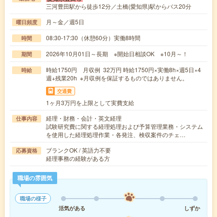
三河豊田駅から徒歩12分／土橋(愛知県)駅からバス20分
月～金／週5日
曜日頻度
08:30-17:30（休憩60分）実働8時間
時間
2026年10月01日～長期 ※開始日相談OK ※10月～！
期間
時給1750円 月収例 32万円 時給1750円×実働8h×週5日×4
時給
週+残業20h ※月収例を保証するものではありません。
交通費
1ヶ月3万円を上限として実費支給
経理・財務・会計・英文経理
仕事内容
試験研究費に関する経理処理および予算管理業務・システム
を使用した経理処理作業・各発注、検収案件のチェ…
ブランクOK / 英語力不要
応募資格
経理事務の経験がある方
職場の雰囲気
職場の様子
活気がある
しずか