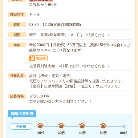
猿投駅から車6分
月～金
曜日頻度
08:30～17:30(実働時間08時間)
時間
即日～長期※開始時期についてはご相談ください
期間
時給3000円【月収例】53万円以上（残業15時間の場合）※ご
時給
経験やスキルにより異なります
交通費
交通費別途支給 ※詳細はお問い合わせください。
設計（機械・電気・電子）
仕事内容
低圧リチウムバッテリの回路設計等を担当いただきます。
【製品】自動車関連【詳細】・低圧リチウムバッテリ…
ブランクOK
応募資格
実務経験が浅い方もご相談ください！
職場の雰囲気
年齢層
20代
30代
40代
50代
60代