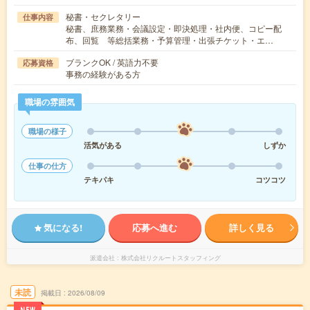
秘書・セクレタリー
仕事内容
秘書、庶務業務・会議設定・即決処理・社内便、コピー配
布、回覧 等総括業務・予算管理・出張チケット・エ…
ブランクOK / 英語力不要
応募資格
事務の経験がある方
職場の雰囲気
職場の様子
活気がある
しずか
仕事の仕方
テキパキ
コツコツ
気になる!
応募へ進む
詳しく見る
派遣会社
株式会社リクルートスタッフィング
未読
掲載日
2026/08/09