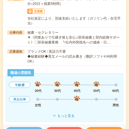
分×20日＋残業5時間）
交通費
当社規定により、別途支給いたします（ガソリン代・在宅手
当）
秘書・セクレタリー
仕事内容
▼《同業ありで引継ぎ後も安心♫部長秘書と部内総務サポー
ト》〇部長秘書業務 ┗社内外関係先への連絡・日…
ブランクOK / 英語力不要
応募資格
◆秘書経験◆英文メールの読み書き（翻訳ソフトやAI利用
OK）
職場の雰囲気
年齢層
20代
30代
40代
50代
60代
男女比率
女性
男性
もっと見る