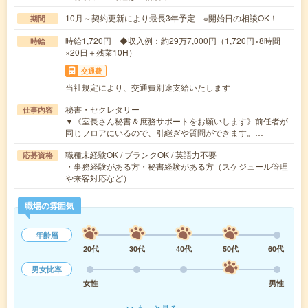
10月～契約更新により最長3年予定 ※開始日の相談OK！
期間
時給1,720円 ◆収入例：約29万7,000円（1,720円×8時間
時給
×20日＋残業10H）
交通費
当社規定により、交通費別途支給いたします
秘書・セクレタリー
仕事内容
▼《室長さん秘書＆庶務サポートをお願いします》前任者が
同じフロアにいるので、引継ぎや質問ができます。…
職種未経験OK / ブランクOK / 英語力不要
応募資格
・事務経験がある方・秘書経験がある方（スケジュール管理
や来客対応など）
職場の雰囲気
年齢層
20代
30代
40代
50代
60代
男女比率
女性
男性
もっと見る