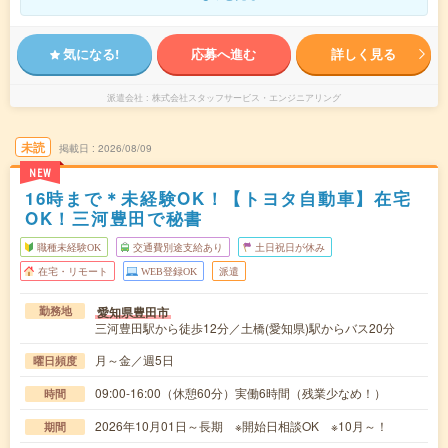
気になる!
応募へ進む
詳しく見る
派遣会社
株式会社スタッフサービス・エンジニアリング
未読
掲載日
2026/08/09
NEW
16時まで＊未経験OK！【トヨタ自動車】在宅
OK！三河豊田で秘書
職種未経験OK
交通費別途支給あり
土日祝日が休み
在宅・リモート
WEB登録OK
派遣
愛知県豊田市
勤務地
三河豊田駅から徒歩12分／土橋(愛知県)駅からバス20分
月～金／週5日
曜日頻度
09:00-16:00（休憩60分）実働6時間（残業少なめ！）
時間
2026年10月01日～長期 ※開始日相談OK ※10月～！
期間