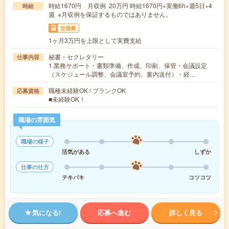
時給1670円 月収例 20万円 時給1670円×実働6h×週5日×4
時給
週 ※月収例を保証するものではありません。
交通費
1ヶ月3万円を上限として実費支給
秘書・セクレタリー
仕事内容
1.業務サポート・書類準備、作成、印刷、保管・会議設定
（スケジュール調整、会議室予約、案内送付）・経…
職種未経験OK / ブランクOK
応募資格
■未経験OK！
職場の雰囲気
職場の様子
活気がある
しずか
仕事の仕方
テキパキ
コツコツ
気になる!
応募へ進む
詳しく見る