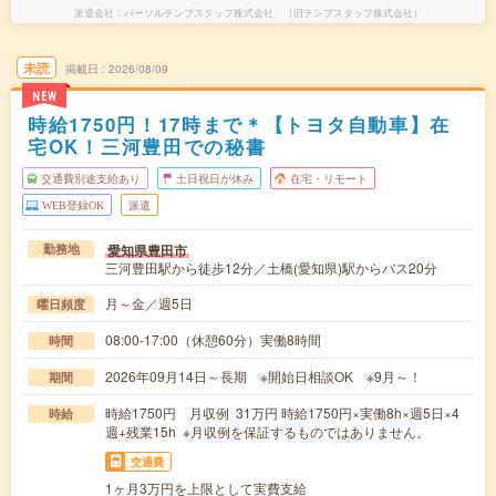
派遣会社
パーソルテンプスタッフ株式会社 （旧テンプスタッフ株式会社）
未読
掲載日
2026/08/09
NEW
時給1750円！17時まで＊【トヨタ自動車】在
宅OK！三河豊田での秘書
交通費別途支給あり
土日祝日が休み
在宅・リモート
WEB登録OK
派遣
愛知県豊田市
勤務地
三河豊田駅から徒歩12分／土橋(愛知県)駅からバス20分
月～金／週5日
曜日頻度
08:00-17:00（休憩60分）実働8時間
時間
2026年09月14日～長期 ※開始日相談OK ※9月～！
期間
時給1750円 月収例 31万円 時給1750円×実働8h×週5日×4
時給
週+残業15h ※月収例を保証するものではありません。
交通費
1ヶ月3万円を上限として実費支給