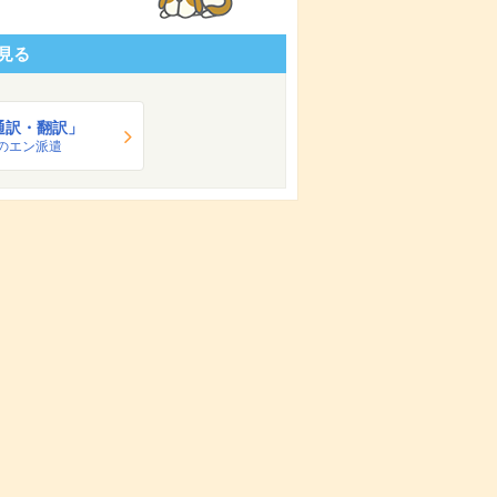
見る
通訳・翻訳」
のエン派遣