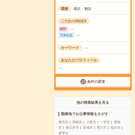
職種
通訳・翻訳
こだわりINDEX
---
絶対
---
できれば
キーワード
---
あなたのプロフィール
---
条件の変更
他の検索結果を見る
勤務地でお仕事情報をさがす
豊田市
岡崎市
小牧市
一宮市
豊橋
市
春日井市
安城市
豊川市
稲沢市
東海市