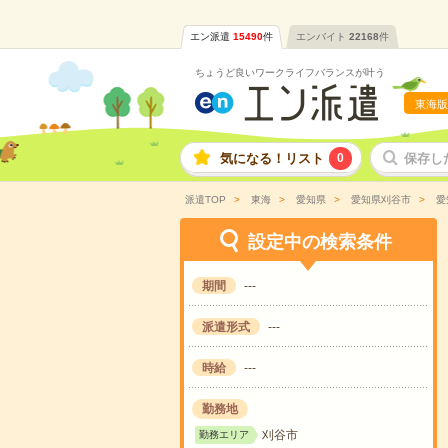
エン派遣
15490
件
エンバイト
22168
件
ちょうど良いワークライフバランスが叶う
東海版
気になる！リスト
0
保存し
派遣TOP
東海
愛知県
愛知県刈谷市
愛
設定中の検索条件
期間
---
派遣形式
---
時給
---
勤務地
刈谷市
勤務エリア