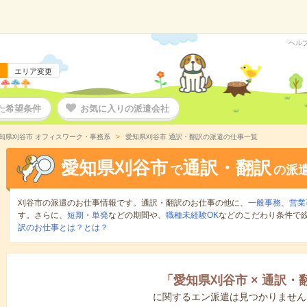
ヘル
エリア変更
た希望条件
お気に入りの派遣会社
知県刈谷市 オフィスワーク・事務系
愛知県刈谷市 通訳・翻訳の派遣の仕事一覧
愛知県刈谷市
通訳・翻訳
で
の派
刈谷市の派遣のお仕事情報です。通訳・翻訳のお仕事の他に、
一般事務
、
営業
す。さらに、
短期
・
単発
などの期間や、
職種未経験OK
などのこだわり条件で
訳のお仕事とは？とは？
「
愛知県刈谷市
×
通訳・
に関するエン派遣は見つかりません