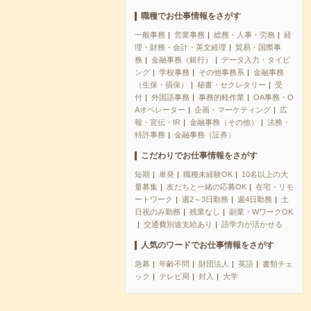
職種でお仕事情報をさがす
一般事務
営業事務
総務・人事・労務
経
理・財務・会計・英文経理
貿易・国際事
務
金融事務（銀行）
データ入力・タイピ
ング
学校事務
その他事務系
金融事務
（生保・損保）
秘書・セクレタリー
受
付
外国語事務
事務的軽作業
OA事務・O
Aオペレーター
企画・マーケティング
広
報・宣伝・IR
金融事務（その他）
法務・
特許事務
金融事務（証券）
こだわりでお仕事情報をさがす
短期
単発
職種未経験OK
10名以上の大
量募集
友だちと一緒の応募OK
在宅・リモ
ートワーク
週2～3日勤務
週4日勤務
土
日祝のみ勤務
残業なし
副業・WワークOK
交通費別途支給あり
語学力が活かせる
人気のワードでお仕事情報をさがす
急募
年齢不問
財団法人
英語
書類チェ
ック
テレビ局
封入
大学