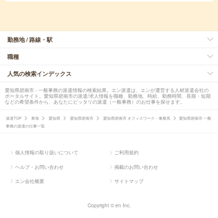
勤務地 / 路線・駅
職種
人気の検索インデックス
愛知県碧南市 - 一般事務の派遣情報の検索結果。エン派遣は、エンが運営する人材派遣会社の
ポータルサイト。愛知県碧南市の派遣/求人情報を職種、勤務地、時給、勤務時間、長期・短期
などの希望条件から、あなたにピッタリの派遣（一般事務）のお仕事を探せます。
派遣TOP
東海
愛知県
愛知県碧南市
愛知県碧南市 オフィスワーク・事務系
愛知県碧南市 一般
事務の派遣の仕事一覧
個人情報の取り扱いについて
ご利用規約
ヘルプ・お問い合わせ
掲載のお問い合わせ
エン会社概要
サイトマップ
Copyright © en Inc.