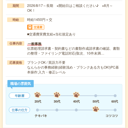
2026/8/17～長期 ※開始日はご相談ください♪ ※8月～
期間
OK！
時給1450円＋交
時給
交通費
■交通費実費支給※当社規定あり
一般事務
仕事内容
伝票処理請求書・契約書などの書類作成請求書の確認、書類
の整理・ファイリング電話対応(取次、10件未満…
ブランクOK / 英語力不要
応募資格
なんらかの事務経験(経験浅め・ブランクある方もOK!)PC基
本操作:入力・修正レベル
職場の雰囲気
年齢層
20代
30代
40代
50代
60代
仕事の仕方
テキパキ
コツコツ