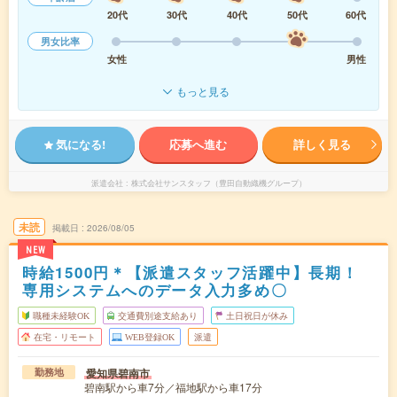
20代
30代
40代
50代
60代
男女比率
女性
男性
もっと見る
気になる!
応募へ進む
詳しく見る
派遣会社
株式会社サンスタッフ（豊田自動織機グループ）
未読
掲載日
2026/08/05
NEW
時給1500円＊【派遣スタッフ活躍中】長期！
専用システムへのデータ入力多め〇
職種未経験OK
交通費別途支給あり
土日祝日が休み
在宅・リモート
WEB登録OK
派遣
愛知県碧南市
勤務地
碧南駅から車7分／福地駅から車17分