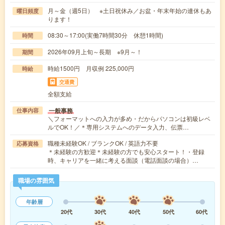
月～金（週5日） ※土日祝休み／お盆・年末年始の連休もあ
曜日頻度
ります！
08:30～17:00(実働7時間30分 休憩1時間)
時間
2026年09月上旬～長期 ※9月～！
期間
時給1500円 月収例 225,000円
時給
交通費
全額支給
一般事務
仕事内容
＼フォーマットへの入力が多め・だからパソコンは初級レベ
ルでOK！／＊専用システムへのデータ入力、伝票…
職種未経験OK / ブランクOK / 英語力不要
応募資格
＊未経験の方歓迎＊未経験の方でも安心スタート！・登録
時、キャリアを一緒に考える面談（電話面談の場合）…
職場の雰囲気
年齢層
20代
30代
40代
50代
60代