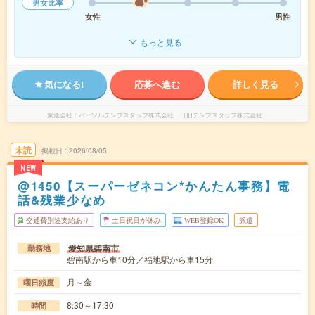
男女比率
女性
男性
もっと見る
気になる!
応募へ進む
詳しく見る
派遣会社
パーソルテンプスタッフ株式会社 （旧テンプスタッフ株式会社）
未読
掲載日
2026/08/05
NEW
@1450【スーパーゼネコン*かんたん事務】電
話&残業少なめ
交通費別途支給あり
土日祝日が休み
WEB登録OK
派遣
愛知県碧南市
勤務地
碧南駅から車10分／福地駅から車15分
月～金
曜日頻度
8:30～17:30
時間