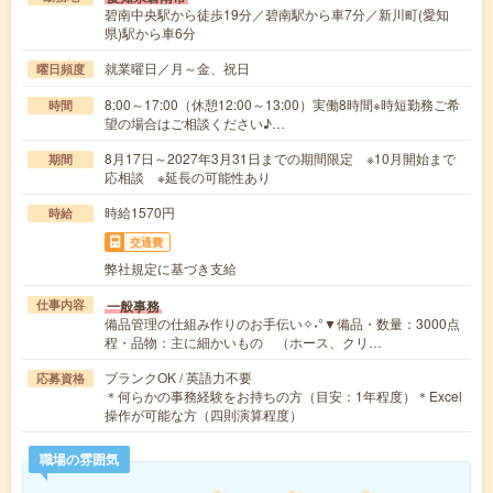
碧南中央駅から徒歩19分／碧南駅から車7分／新川町(愛知
県)駅から車6分
就業曜日／月～金、祝日
曜日頻度
8:00～17:00（休憩12:00～13:00）実働8時間※時短勤務ご希
時間
望の場合はご相談ください♪…
8月17日～2027年3月31日までの期間限定 ※10月開始まで
期間
応相談 ※延長の可能性あり
時給1570円
時給
交通費
弊社規定に基づき支給
一般事務
仕事内容
備品管理の仕組み作りのお手伝い✧˖°▼備品・数量：3000点
程・品物：主に細かいもの （ホース、クリ…
ブランクOK / 英語力不要
応募資格
＊何らかの事務経験をお持ちの方（目安：1年程度）＊Excel
操作が可能な方（四則演算程度）
職場の雰囲気