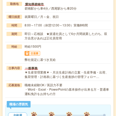
愛知県碧南市
勤務地
碧南駅から車4分／西尾駅から車20分
就業曜日／月～金、祝日
曜日頻度
8:00～17:00（休憩12:00～13:00）実働8時間
時間
即日～応相談 ★派遣社員として6か月間就業したのち、双
期間
方合意があれば正社員登用
時給1500円
時給
交通費
弊社規定に基づき支給
一般事務
仕事内容
▼生産管理業務▼・月次生産計画の立案・生産準備・出荷、
集荷管理・計画表に基づく生産進捗の管理フォロー…
職種未経験OK / 英語力不要
応募資格
・Word・Excel・PowerPointの基本操作が出来る方・普通車
運転免許をお持ちの方
職場の雰囲気
年齢層