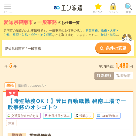
メニュー
気になる!
ログイン
検索
愛知県碧南市
×
一般事務
のお仕事一覧
碧南市の派遣のお仕事情報です。一般事務のお仕事の他に、
営業事務
、
総務・人事・
労務
、
経理・財務・会計・英文経理
などを取り揃えています。さらに、
短期
・
単発
な
どの期間や、
職種未経験OK
などのこだわり条件で絞り込んでいただけます。職種辞
典：
一般事務のお仕事とは？とは？
条件の変更
愛知県碧南市 / 一般事務
5
1,480
全
件
平均時給:
円
時給順
新着順
未読
掲載日
2026/08/07
NEW
【時短勤務OK！】豊田自動織機 碧南工場で一
般事務のオシゴト✨
交通費別途支給あり
土日祝日が休み
残業なし
WEB登録OK
派遣
愛知県碧南市
勤務地