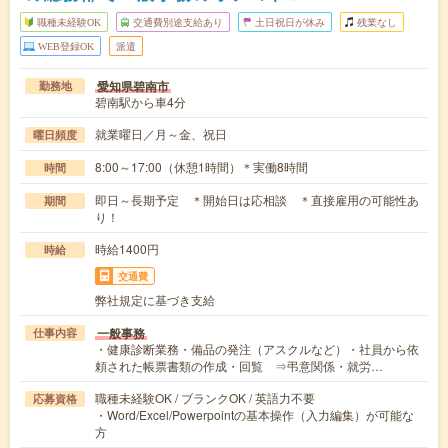
職種未経験OK
交通費別途支給あり
土日祝日が休み
残業なし
WEB登録OK
派遣
愛知県碧南市
勤務地
碧南駅から車4分
就業曜日／月～金、祝日
曜日頻度
8:00～17:00（休憩1時間）＊実働8時間
時間
即日～長期予定 ＊開始日は応相談 ＊直接雇用の可能性あ
期間
り！
時給1400円
時給
交通費
弊社規定に基づき支給
一般事務
仕事内容
・健康診断業務・備品の発注（アスクルなど）・社員から依
頼された帳票書類の作成・回覧 ⇒弔意関係・就労…
職種未経験OK / ブランクOK / 英語力不要
応募資格
・Word/Excel/Powerpointの基本操作（入力編集）が可能な
方