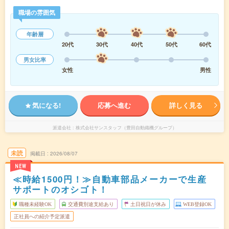
職場の雰囲気
年齢層
20代
30代
40代
50代
60代
男女比率
女性
男性
気になる!
応募へ進む
詳しく見る
派遣会社
株式会社サンスタッフ（豊田自動織機グループ）
未読
掲載日
2026/08/07
NEW
≪時給1500円！≫自動車部品メーカーで生産
サポートのオシゴト！
職種未経験OK
交通費別途支給あり
土日祝日が休み
WEB登録OK
正社員への紹介予定派遣