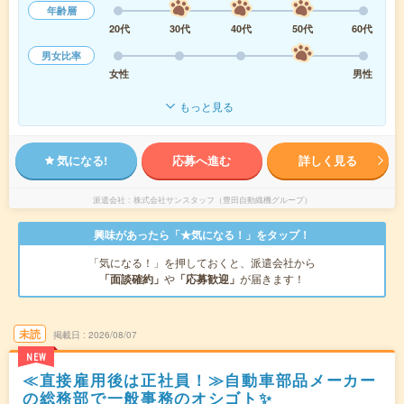
年齢層
20代
30代
40代
50代
60代
男女比率
女性
男性
もっと見る
気になる!
応募へ進む
詳しく見る
派遣会社
株式会社サンスタッフ（豊田自動織機グループ）
興味があったら「★気になる！」をタップ！
「気になる！」を押しておくと、派遣会社から
「面談確約」
や
「応募歓迎」
が届きます！
未読
掲載日
2026/08/07
NEW
≪直接雇用後は正社員！≫自動車部品メーカー
の総務部で一般事務のオシゴト✨