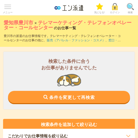
メニュー
気になる!
ログイン
検索
愛知県豊川市
×
テレマーケティング・テレフォンオペレー
ター・コールセンター
のお仕事一覧
豊川市の派遣のお仕事情報です。テレマーケティング・テレフォンオペレーター・コ
ールセンターのお仕事の他に、
販売（アパレル・ファッション・コスメ）
、
窓口・シ
ョールーム・カウンター受付
、
営業・企画営業・ラウンダー
などを取り揃えていま
す。さらに、
短期
・
単発
などの期間や、
職種未経験OK
などのこだわり条件で絞り込ん
でいただけます。職種辞典：
テレマーケティング・テレフォンオペレーター・コール
センターのお仕事とは？とは？
検索した条件に合う
お仕事がありませんでした
条件を変更して再検索
検索条件を追加して絞り込む
こだわり
でお仕事情報を絞り込む