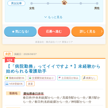
男女比率
女性
男性
もっと見る
気になる!
応募へ進む
詳しく見る
派遣会社
株式会社パソナ 東海エリア
未読
掲載日
2026/08/07
NEW
【「病院勤務」ってイイですよ＊】未経験から
始められる看護助手
職種未経験OK
交通費別途支給あり
土日祝日が休み
残業なし
WEB登録OK
派遣
愛知県春日井市
勤務地
春日井(中央本線)駅から---分／高蔵寺駅から---分／勝川駅か
ら---分／春日井(名鉄線)駅から---分／神領駅から---分