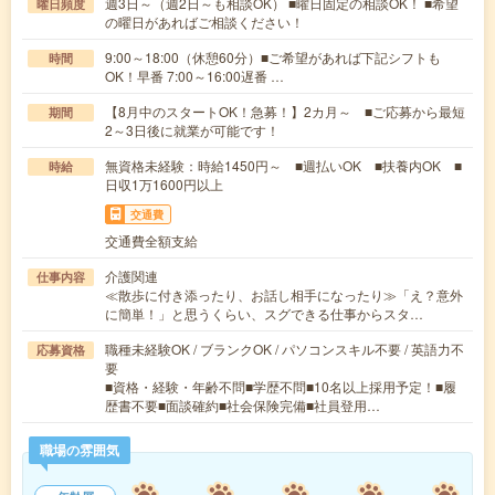
週3日～（週2日～も相談OK） ■曜日固定の相談OK！ ■希望
曜日頻度
の曜日があればご相談ください！
9:00～18:00（休憩60分）■ご希望があれば下記シフトも
時間
OK！早番 7:00～16:00遅番 …
【8月中のスタートOK！急募！】2カ月～ ■ご応募から最短
期間
2～3日後に就業が可能です！
無資格未経験：時給1450円～ ■週払いOK ■扶養内OK ■
時給
日収1万1600円以上
交通費
交通費全額支給
介護関連
仕事内容
≪散歩に付き添ったり、お話し相手になったり≫「え？意外
に簡単！」と思うくらい、スグできる仕事からスタ…
職種未経験OK / ブランクOK / パソコンスキル不要 / 英語力不
応募資格
要
■資格・経験・年齢不問■学歴不問■10名以上採用予定！■履
歴書不要■面談確約■社会保険完備■社員登用…
職場の雰囲気