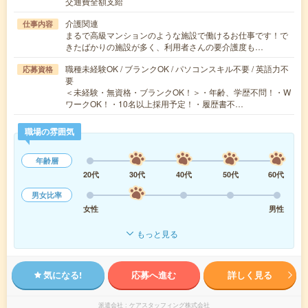
交通費全額支給
介護関連
仕事内容
まるで高級マンションのような施設で働けるお仕事です！で
きたばかりの施設が多く、利用者さんの要介護度も…
職種未経験OK / ブランクOK / パソコンスキル不要 / 英語力不
応募資格
要
＜未経験・無資格・ブランクOK！＞・年齢、学歴不問！・W
ワークOK！・10名以上採用予定！・履歴書不…
職場の雰囲気
年齢層
20代
30代
40代
50代
60代
男女比率
女性
男性
もっと見る
気になる!
応募へ進む
詳しく見る
派遣会社
ケアスタッフィング株式会社