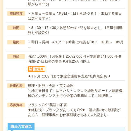
駅から車11分
・月曜日～金曜日 *週3日～4日も相談ＯＫ！（出勤する曜日
曜日頻度
は選べます♬）
・8：30～17：30／休憩60分※上記を最大とし、1日5時間勤
時間
務も相談OK！
・即日～長期 ※スタート時期は相談もOK！ #8月～ #9月
期間
～
時給1,500円 【月収例】25万2,000円＋交通費 @1,500円×8
時給
時間×21日勤務の場合 #月収25万円以上
交通費
★1ヶ月に3万円まで別途交通費を支給*社内規定あり
経理・財務・会計・英文経理
仕事内容
＼地元春日井で、ゆったり・コツコツ経理サポート／建設機
械のメンテナンスを行う企業の事務所にて、経理事…
ブランクOK / 英語力不要
応募資格
★経験浅・ブランクがあってもOK★・請求書の作成経験が
ある方・経理事務のお仕事経験がある方※上記より…
職場の雰囲気