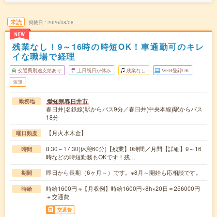
未読
掲載日
2026/08/08
NEW
残業なし！9～16時の時短OK！車通勤可のキレ
イな職場で経理
交通費別途支給あり
土日祝日が休み
残業なし
WEB登録OK
派遣
愛知県春日井市
勤務地
春日井(名鉄線)駅からバス9分／春日井(中央本線)駅からバス
18分
【月火水木金】
曜日頻度
8:30～17:30(休憩60分)【残業】0時間／月間【詳細】9～16
時間
時などの時短勤務もOKです！残…
即日から長期（6ヶ月～）です。※8月～開始も応相談です。
期間
時給1600円 ※【月収例】時給1600円×8h×20日＝256000円
時給
＋交通費
交通費