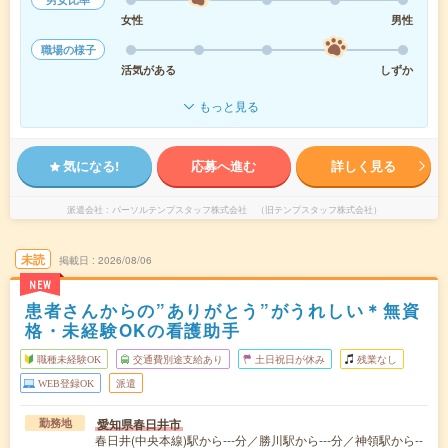
女性
男性
職場の様子
活気がある
しずか
もっと見る
気になる!
応募へ進む
詳しく見る
派遣会社
パーソルテンプスタッフ株式会社 （旧テンプスタッフ株式会社）
未読
掲載日
2026/08/06
NEW
患者さんからの”ありがとう”がうれしい＊無資
格・未経験OKの看護助手
職種未経験OK
交通費別途支給あり
土日祝日が休み
残業なし
WEB登録OK
派遣
愛知県春日井市
勤務地
春日井(中央本線)駅から---分／勝川駅から---分／神領駅から--