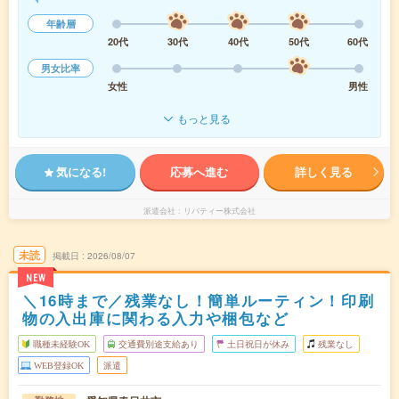
年齢層
20代
30代
40代
50代
60代
男女比率
女性
男性
もっと見る
気になる!
応募へ進む
詳しく見る
派遣会社
リバティー株式会社
未読
掲載日
2026/08/07
NEW
＼16時まで／残業なし！簡単ルーティン！印刷
物の入出庫に関わる入力や梱包など
職種未経験OK
交通費別途支給あり
土日祝日が休み
残業なし
WEB登録OK
派遣