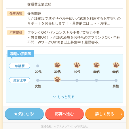
交通費全額支給
介護関連
仕事内容
＼介護施設で見守りやお手伝い／施設を利用するお年寄りの
サポートをお任せします！＜具体的には…＞・お掃…
ブランクOK / パソコンスキル不要 / 英語力不要
応募資格
＜無資格OK！＞介護の経験をお持ちの方ブランクOK・年齢
不問！WワークOK10名以上募集中！履歴書不…
職場の雰囲気
年齢層
20代
30代
40代
50代
60代
男女比率
女性
男性
もっと見る
気になる!
応募へ進む
詳しく見る
派遣会社
ケアスタッフィング株式会社