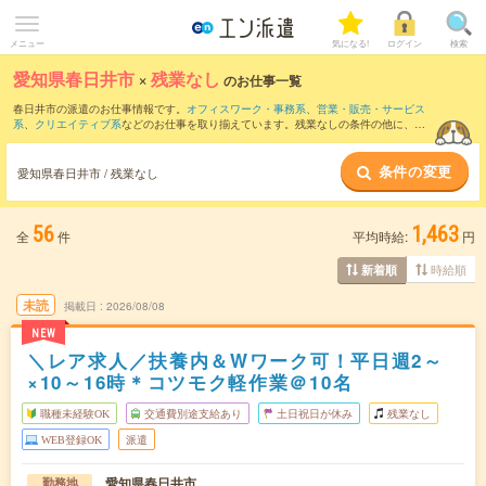
メニュー
気になる!
ログイン
検索
愛知県春日井市
×
残業なし
のお仕事一覧
春日井市の派遣のお仕事情報です。
オフィスワーク・事務系
、
営業・販売・サービス
系
、
クリエイティブ系
などのお仕事を取り揃えています。残業なしの条件の他に、
交
通費別途支給あり
、
職種未経験OK
、
友だちと一緒の応募OK
などのこだわり条件も取
り揃えています。
条件の変更
愛知県春日井市 / 残業なし
56
1,463
全
件
平均時給:
円
時給順
新着順
未読
掲載日
2026/08/08
NEW
＼レア求人／扶養内＆Wワーク可！平日週2～
×10～16時＊コツモク軽作業＠10名
職種未経験OK
交通費別途支給あり
土日祝日が休み
残業なし
WEB登録OK
派遣
愛知県春日井市
勤務地