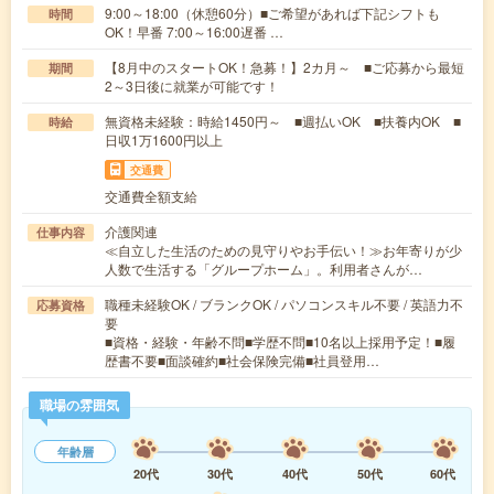
9:00～18:00（休憩60分）■ご希望があれば下記シフトも
時間
OK！早番 7:00～16:00遅番 …
【8月中のスタートOK！急募！】2カ月～ ■ご応募から最短
期間
2～3日後に就業が可能です！
無資格未経験：時給1450円～ ■週払いOK ■扶養内OK ■
時給
日収1万1600円以上
交通費
交通費全額支給
介護関連
仕事内容
≪自立した生活のための見守りやお手伝い！≫お年寄りが少
人数で生活する「グループホーム」。利用者さんが…
職種未経験OK / ブランクOK / パソコンスキル不要 / 英語力不
応募資格
要
■資格・経験・年齢不問■学歴不問■10名以上採用予定！■履
歴書不要■面談確約■社会保険完備■社員登用…
職場の雰囲気
年齢層
20代
30代
40代
50代
60代