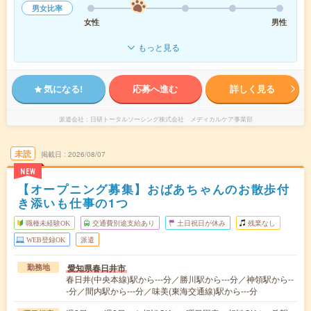
男女比率
女性
男性
もっと見る
気になる!
応募へ進む
詳しく見る
派遣会社
日研トータルソーシング株式会社 メディカルケア事業部
未読
掲載日
2026/08/07
NEW
【オープニング募集】おばあちゃんのお散歩付
き添いも仕事の1つ
職種未経験OK
交通費別途支給あり
土日祝日が休み
残業なし
WEB登録OK
派遣
愛知県春日井市
勤務地
春日井(中央本線)駅から---分／勝川駅から---分／神領駅から--
-分／間内駅から---分／味美(東海交通線)駅から---分