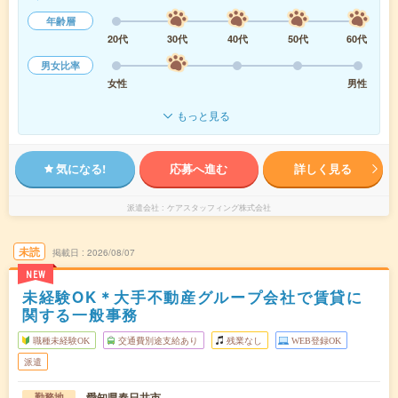
年齢層
20代
30代
40代
50代
60代
男女比率
女性
男性
もっと見る
気になる!
応募へ進む
詳しく見る
派遣会社
ケアスタッフィング株式会社
未読
掲載日
2026/08/07
NEW
未経験OK＊大手不動産グループ会社で賃貸に
関する一般事務
職種未経験OK
交通費別途支給あり
残業なし
WEB登録OK
派遣
愛知県春日井市
勤務地