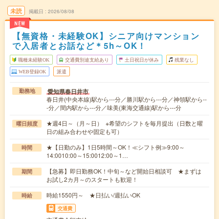
未読
掲載日
2026/08/08
NEW
【無資格・未経験OK】シニア向けマンション
で入居者とお話など＊5h～OK！
職種未経験OK
交通費別途支給あり
土日祝日が休み
残業なし
WEB登録OK
派遣
愛知県春日井市
勤務地
春日井(中央本線)駅から---分／勝川駅から---分／神領駅から--
-分／間内駅から---分／味美(東海交通線)駅から---分
★週4日～（月～日） ※希望のシフトを毎月提出（日数と曜
曜日頻度
日の組み合わせや固定も可）
★【日勤のみ】1日5時間～OK！≪シフト例≫9:00～
時間
14:0010:00～15:0012:00～1…
【急募】即日勤務OK！中旬～など開始日相談可 ★まずは
期間
お試し2カ月～のスタートも歓迎！
時給1550円～ ★日払い/週払いOK
時給
交通費