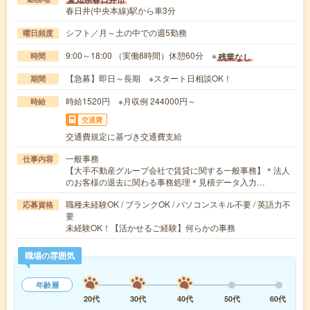
春日井(中央本線)駅から車3分
シフト／月～土の中での週5勤務
曜日頻度
9:00～18:00 （実働8時間）休憩60分 ※
残業なし
時間
【急募】即日～長期 ※スタート日相談OK！
期間
時給1520円 ※月収例 244000円～
時給
交通費
交通費規定に基づき交通費支給
一般事務
仕事内容
【大手不動産グループ会社で賃貸に関する一般事務】＊法人
のお客様の退去に関わる事務処理＊見積データ入力…
職種未経験OK / ブランクOK / パソコンスキル不要 / 英語力不
応募資格
要
未経験OK！【活かせるご経験】何らかの事務
職場の雰囲気
年齢層
20代
30代
40代
50代
60代