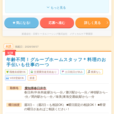
もっと見る
気になる!
応募へ進む
詳しく見る
派遣会社
日研トータルソーシング株式会社 メディカルケア事業部
未読
掲載日
2026/08/07
NEW
年齢不問！グループホームスタッフ＊料理のお
手伝いも仕事の一つ
職種未経験OK
交通費別途支給あり
土日祝日が休み
残業なし
WEB登録OK
派遣
愛知県春日井市
勤務地
春日井(中央本線)駅から---分／勝川駅から---分／神領駅から--
-分／間内駅から---分／味美(東海交通線)駅から---分
週3日～（週2日～も相談OK） ■曜日固定の相談OK！ ■希望
曜日頻度
の曜日があればご相談ください！