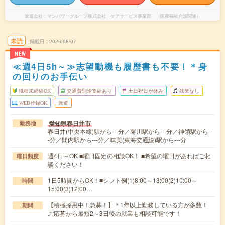
派遣会社
マンパワーグループ株式会社 ケアサービス事業部 （医療福祉介護関連）
未読
掲載日
2026/08/07
NEW
≪週4日5h～≫志望動機も履歴書も不要！＊身
の回りのお手伝い
職種未経験OK
交通費別途支給あり
土日祝日が休み
残業なし
WEB登録OK
派遣
愛知県春日井市
勤務地
春日井(中央本線)駅から---分／勝川駅から---分／神領駅から--
-分／間内駅から---分／味美(東海交通線)駅から---分
週4日～OK ■曜日固定の相談OK！ ■希望の曜日があればご相
曜日頻度
談ください！
1日5時間からOK！■シフト例(1)8:00～13:00(2)10:00～
時間
15:00(3)12:00…
【積極採用中！急募！】＊1年以上勤務している方が多数！
期間
ご応募から最短2～3日後の就業も相談可能です！