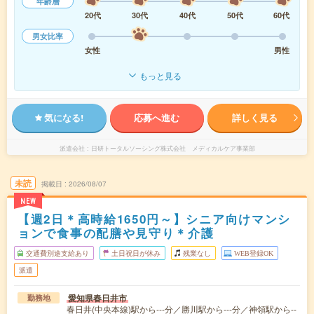
年齢層
20代
30代
40代
50代
60代
男女比率
女性
男性
もっと見る
気になる!
応募へ進む
詳しく見る
派遣会社
日研トータルソーシング株式会社 メディカルケア事業部
未読
掲載日
2026/08/07
NEW
【週2日＊高時給1650円～】シニア向けマンシ
ョンで食事の配膳や見守り＊介護
交通費別途支給あり
土日祝日が休み
残業なし
WEB登録OK
派遣
愛知県春日井市
勤務地
春日井(中央本線)駅から---分／勝川駅から---分／神領駅から--