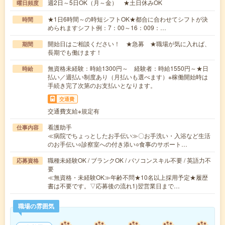
週2日～5日OK（月～金） ★土日休みOK
曜日頻度
★1日6時間～の時短シフトOK★都合に合わせてシフトが決
時間
められますシフト例：7：00～16：009：…
開始日はご相談ください！ ★急募 ★職場が気に入れば、
期間
長期でも働けます！
無資格未経験：時給1300円～ 経験者：時給1550円～★日
時給
払い／週払い制度あり（月払いも選べます）※稼働開始時は
手続き完了次第のお支払いとなります。
交通費
交通費支給※規定有
看護助手
仕事内容
≪病院でちょっとしたお手伝い≫〇お手洗い・入浴など生活
のお手伝い○診察室への付き添い○食事のサポート…
職種未経験OK / ブランクOK / パソコンスキル不要 / 英語力不
応募資格
要
≪無資格・未経験OK≫年齢不問★10名以上採用予定★履歴
書は不要です。▽応募後の流れ1)翌営業日まで…
職場の雰囲気