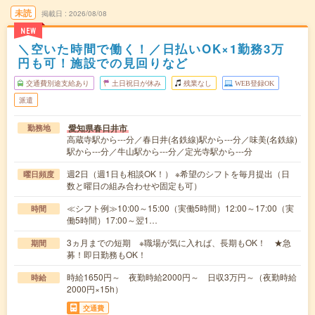
未読
掲載日
2026/08/08
NEW
＼空いた時間で働く！／日払いOK×1勤務3万
円も可！施設での見回りなど
交通費別途支給あり
土日祝日が休み
残業なし
WEB登録OK
派遣
愛知県春日井市
勤務地
高蔵寺駅から---分／春日井(名鉄線)駅から---分／味美(名鉄線)
駅から---分／牛山駅から---分／定光寺駅から---分
週2日（週1日も相談OK！） ※希望のシフトを毎月提出（日
曜日頻度
数と曜日の組み合わせや固定も可）
≪シフト例≫10:00～15:00（実働5時間）12:00～17:00（実
時間
働5時間）17:00～翌1…
3ヵ月までの短期 ※職場が気に入れば、長期もOK！ ★急
期間
募！即日勤務もOK！
時給1650円～ 夜勤時給2000円～ 日収3万円～（夜勤時給
時給
2000円×15h）
交通費