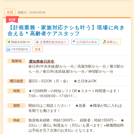
未読
掲載日
2026/08/08
NEW
【計画業務・家族対応ナシも叶う】現場に向き
合える＊高齢者ケアスタッフ
職種未経験OK
交通費別途支給あり
土日祝日が休み
残業なし
WEB登録OK
派遣
愛知県春日井市
勤務地
春日井(中央本線)駅から---分／高蔵寺駅から---分／勝川駅か
ら---分／春日井(名鉄線)駅から---分／神領駅から---分
週2日～5日OK（月～金） ★土日休みOK
曜日頻度
★1日6時間～の時短シフトOK★スタート時間選べます！
時間
7:00～16:009:00～17:0011:…
開始日はご相談ください！ ★急募 ★職場が気に入れば、
期間
長期でも働けます！
無資格未経験：時給1300円～ 経験者：時給1550円～ ★
時給
日払い／週払い制度あり（月払いも選べます）※稼働開始時
は手続き完了次第のお支払いとなります。