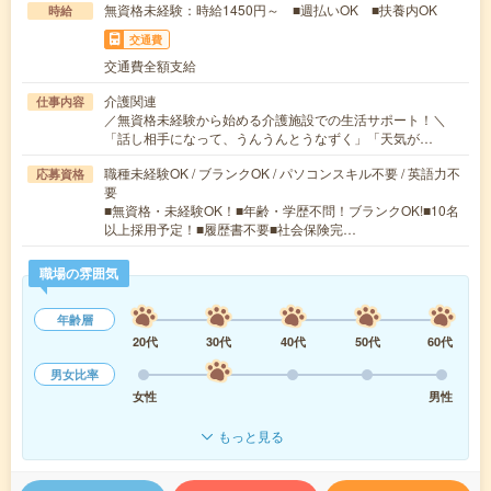
無資格未経験：時給1450円～ ■週払いOK ■扶養内OK
時給
交通費
交通費全額支給
介護関連
仕事内容
／無資格未経験から始める介護施設での生活サポート！＼
「話し相手になって、うんうんとうなずく」「天気が…
職種未経験OK / ブランクOK / パソコンスキル不要 / 英語力不
応募資格
要
■無資格・未経験OK！■年齢・学歴不問！ブランクOK!■10名
以上採用予定！■履歴書不要■社会保険完…
職場の雰囲気
年齢層
20代
30代
40代
50代
60代
男女比率
女性
男性
もっと見る