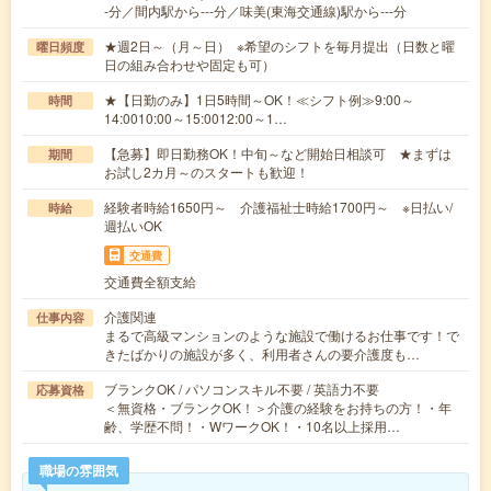
-分／間内駅から---分／味美(東海交通線)駅から---分
★週2日～（月～日） ※希望のシフトを毎月提出（日数と曜
曜日頻度
日の組み合わせや固定も可）
★【日勤のみ】1日5時間～OK！≪シフト例≫9:00～
時間
14:0010:00～15:0012:00～1…
【急募】即日勤務OK！中旬～など開始日相談可 ★まずは
期間
お試し2カ月～のスタートも歓迎！
経験者時給1650円～ 介護福祉士時給1700円～ ※日払い/
時給
週払いOK
交通費
交通費全額支給
介護関連
仕事内容
まるで高級マンションのような施設で働けるお仕事です！で
きたばかりの施設が多く、利用者さんの要介護度も…
ブランクOK / パソコンスキル不要 / 英語力不要
応募資格
＜無資格・ブランクOK！＞介護の経験をお持ちの方！・年
齢、学歴不問！・WワークOK！・10名以上採用…
職場の雰囲気