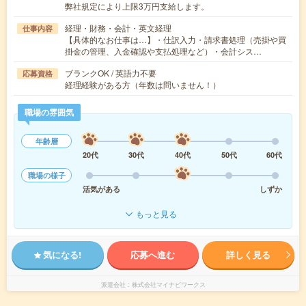
弊社規定により上限3万円支給します。
経理・財務・会計・英文経理
仕事内容
【具体的なお仕事は…】・仕訳入力・請求書処理（売掛や買
掛金の管理、入金確認や支払処理など）・会計シス…
ブランクOK / 英語力不要
応募資格
経理経験がある方（年数は問いません！）
職場の雰囲気
年齢層
20代
30代
40代
50代
60代
職場の様子
活気がある
しずか
もっと見る
気になる!
応募へ進む
詳しく見る
派遣会社
株式会社マイナビワークス