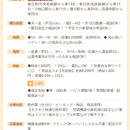
春日井(中央本線)駅から車13分／春日井(名鉄線)駅から車13
分／小牧口駅から車11分／勝川駅から車20分／高蔵寺駅から
車22分
◆月～金（平日のみ）／週2～4日 ＊月12日勤務～相談OK！
曜日頻度
＊曜日固定の相談OK！ ＊予定での希望休の申請OK！
◆10：00～16：00（実働5.25時間、休憩45分）◆ 居心地バ
時間
ツグン！体への負担も少なめ○お財…
＜急募＞即日～、9/1～、9/14～長期／応募から最短即日に
期間
は選考案内♪10月～の入社も相談OK！
◆時給1,400円 ＊日払い・週払いOK ＊扶養内＆Wワーク
時給
に◎ ＊昇給あり♪【月収例】 約88,200円 （時給1,400
円 × 実働5.25h × 12日）
交通費
◆規定支給 ◆車・自転車、バイク通勤OK！専用駐車場・駐
輪場あり♪
軽作業（仕分け・ピッキング・検品、商品管理）
仕事内容
【モクモク快適な軽作業】・空調機器や換気扇の組立など!基
本はコツコツ進めるシンプル作業なので集中でき…
職種未経験OK / ブランクOK / パソコンスキル不要 / 英語力不
応募資格
要