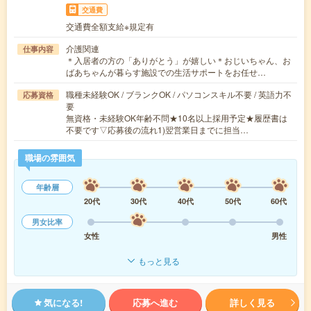
交通費
交通費全額支給※規定有
介護関連
仕事内容
＊入居者の方の「ありがとう」が嬉しい＊おじいちゃん、お
ばあちゃんが暮らす施設での生活サポートをお任せ…
職種未経験OK / ブランクOK / パソコンスキル不要 / 英語力不
応募資格
要
無資格・未経験OK年齢不問★10名以上採用予定★履歴書は
不要です▽応募後の流れ1)翌営業日までに担当…
職場の雰囲気
年齢層
20代
30代
40代
50代
60代
男女比率
女性
男性
もっと見る
気になる!
応募へ進む
詳しく見る