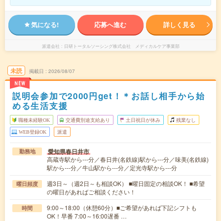
気になる!
応募へ進む
詳しく見る
派遣会社
日研トータルソーシング株式会社 メディカルケア事業部
未読
掲載日
2026/08/07
NEW
説明会参加で2000円get！＊お話し相手から始
める生活支援
職種未経験OK
交通費別途支給あり
土日祝日が休み
残業なし
WEB登録OK
派遣
愛知県春日井市
勤務地
高蔵寺駅から---分／春日井(名鉄線)駅から---分／味美(名鉄線)
駅から---分／牛山駅から---分／定光寺駅から---分
週3日～（週2日～も相談OK） ■曜日固定の相談OK！ ■希望
曜日頻度
の曜日があればご相談ください！
9:00～18:00（休憩60分）■ご希望があれば下記シフトも
時間
OK！早番 7:00～16:00遅番 …