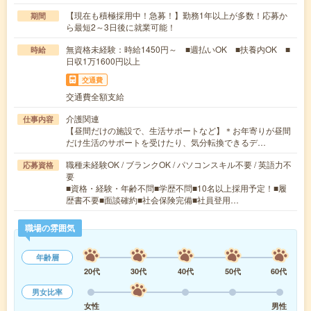
【現在も積極採用中！急募！】勤務1年以上が多数！応募か
期間
ら最短2～3日後に就業可能！
無資格未経験：時給1450円～ ■週払いOK ■扶養内OK ■
時給
日収1万1600円以上
交通費
交通費全額支給
介護関連
仕事内容
【昼間だけの施設で、生活サポートなど】＊お年寄りが昼間
だけ生活のサポートを受けたり、気分転換できるデ…
職種未経験OK / ブランクOK / パソコンスキル不要 / 英語力不
応募資格
要
■資格・経験・年齢不問■学歴不問■10名以上採用予定！■履
歴書不要■面談確約■社会保険完備■社員登用…
職場の雰囲気
年齢層
20代
30代
40代
50代
60代
男女比率
女性
男性