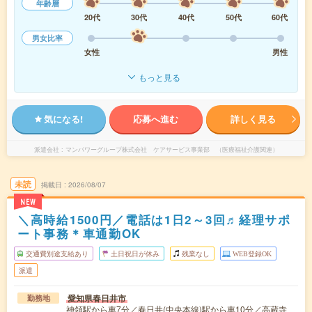
年齢層
20代
30代
40代
50代
60代
男女比率
女性
男性
もっと見る
気になる!
応募へ進む
詳しく見る
派遣会社
マンパワーグループ株式会社 ケアサービス事業部 （医療福祉介護関連）
未読
掲載日
2026/08/07
NEW
＼高時給1500円／電話は1日2～3回♬経理サポ
ート事務＊車通勤OK
交通費別途支給あり
土日祝日が休み
残業なし
WEB登録OK
派遣
愛知県春日井市
勤務地
神領駅から車7分／春日井(中央本線)駅から車10分／高蔵寺