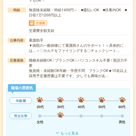
無資格未経験：時給1400円～ ■週払いOK ■扶養内OK ■
時給
日収1万1200円以上
交通費
交通費全額支給
看護助手
仕事内容
▼病院の一般病棟にて看護師さんのサポート！＜具体的に
は…＞〇カルテをファイリングする〇チェックシート…
職種未経験OK / ブランクOK / パソコンスキル不要 / 英語力不
応募資格
要
無資格・未経験OK年齢・学歴不問 ブランクOK★10名以上
採用予定履歴書は不要です。少しでも興味があ…
職場の雰囲気
年齢層
20代
30代
40代
50代
60代
男女比率
女性
男性
もっと見る