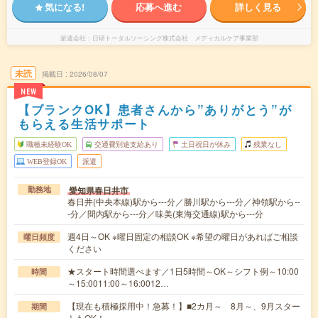
気になる!
応募へ進む
詳しく見る
派遣会社
日研トータルソーシング株式会社 メディカルケア事業部
未読
掲載日
2026/08/07
NEW
【ブランクOK】患者さんから”ありがとう”が
もらえる生活サポート
職種未経験OK
交通費別途支給あり
土日祝日が休み
残業なし
WEB登録OK
派遣
愛知県春日井市
勤務地
春日井(中央本線)駅から---分／勝川駅から---分／神領駅から--
-分／間内駅から---分／味美(東海交通線)駅から---分
週4日～OK ※曜日固定の相談OK ※希望の曜日があればご相談
曜日頻度
ください
★スタート時間選べます／1日5時間～OK～シフト例～10:00
時間
～15:0011:00～16:0012…
【現在も積極採用中！急募！】■2カ月～ 8月～、9月スター
期間
トもOK！