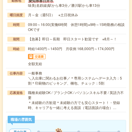
愛知県春日井市
勤務地
味美(名鉄線)駅から車3分／勝川駅から車13分
月～金（週5日） ※土日祝休み
曜日頻度
09:00～16:00(実働6時間 休憩1時間)※9時～15時勤務の相談
時間
OKです
【急募】即日～長期 即日スタート歓迎です ※8月～！
期間
時給1400円～1450円 月収例 168,000円～174,000円
時給
交通費
全額支給
一般事務
仕事内容
＼入出庫に関わるお仕事／＊専用システムへデータ入力：5
割＊印刷物のピッキング、梱包、チェック：5割
職種未経験OK / ブランクOK / パソコンスキル不要 / 英語力不
応募資格
要
＊未経験の方歓迎＊未経験の方でも安心スタート！・登録
時、キャリアを一緒に考える面談（電話面談の場合）…
職場の雰囲気
男女比率