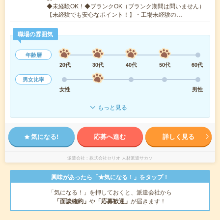
◆未経験OK！◆ブランクOK（ブランク期間は問いません）
【未経験でも安心なポイント！】・工場未経験の…
職場の雰囲気
年齢層
20代
30代
40代
50代
60代
男女比率
女性
男性
もっと見る
気になる!
応募へ進む
詳しく見る
派遣会社
株式会社セリオ 人材派遣サカソ
興味があったら「★気になる！」をタップ！
「気になる！」を押しておくと、派遣会社から
「面談確約」
や
「応募歓迎」
が届きます！