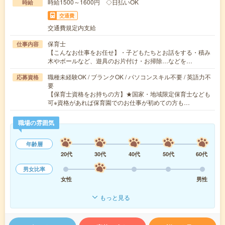
時給1500～1600円 ◇日払いOK
時給
交通費
交通費規定内支給
保育士
仕事内容
【こんなお仕事をお任せ】・子どもたちとお話をする・積み
木やボールなど、遊具のお片付け・お掃除…などを…
職種未経験OK / ブランクOK / パソコンスキル不要 / 英語力不
応募資格
要
【保育士資格をお持ちの方】★国家・地域限定保育士なども
可※資格があれば保育園でのお仕事が初めての方も…
職場の雰囲気
年齢層
20代
30代
40代
50代
60代
男女比率
女性
男性
もっと見る