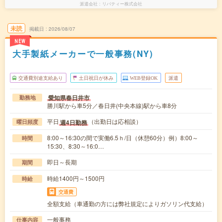
派遣会社
リバティー株式会社
未読
掲載日
2026/08/07
NEW
大手製紙メーカーで一般事務(NY)
交通費別途支給あり
土日祝日が休み
WEB登録OK
派遣
愛知県春日井市
勤務地
勝川駅から車5分／春日井(中央本線)駅から車8分
平日
（出勤日は応相談）
週4日勤務
曜日頻度
8:00～16:30の間で実働6.5ｈ/日（休憩60分）例）8:00～
時間
15:30、8:30～16:0…
即日～長期
期間
時給1400円～1500円
時給
交通費
全額支給（車通勤の方には弊社規定によりガソリン代支給）
一般事務
仕事内容