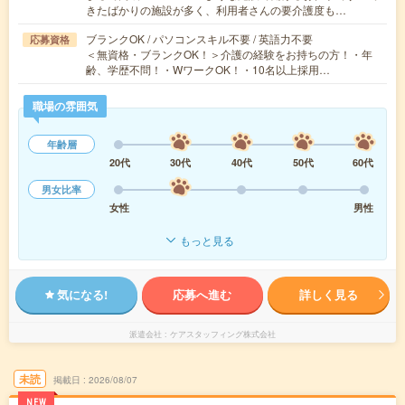
きたばかりの施設が多く、利用者さんの要介護度も…
ブランクOK / パソコンスキル不要 / 英語力不要
応募資格
＜無資格・ブランクOK！＞介護の経験をお持ちの方！・年
齢、学歴不問！・WワークOK！・10名以上採用…
職場の雰囲気
年齢層
20代
30代
40代
50代
60代
男女比率
女性
男性
もっと見る
気になる!
応募へ進む
詳しく見る
派遣会社
ケアスタッフィング株式会社
未読
掲載日
2026/08/07
NEW