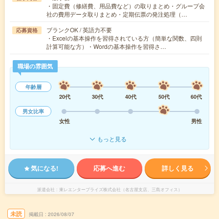
・固定費（修繕費、用品費など）の取りまとめ・グループ会
社の費用データ取りまとめ・定期伝票の発注処理（…
ブランクOK / 英語力不要
応募資格
・Excelの基本操作を習得されている方（簡単な関数、四則
計算可能な方）・Wordの基本操作を習得さ…
職場の雰囲気
年齢層
20代
30代
40代
50代
60代
男女比率
女性
男性
もっと見る
気になる!
応募へ進む
詳しく見る
派遣会社
東レエンタープライズ株式会社（名古屋支店、三島オフィス）
未読
掲載日
2026/08/07