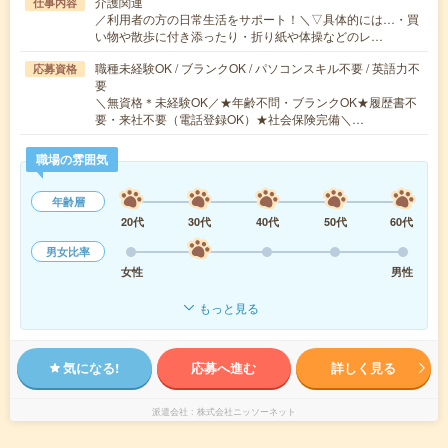
介護関連
仕事内容
／利用者の方の日常生活をサポート！＼▽具体的には…・買
い物や散歩に付き添ったり・折り紙や体操などのレ…
職種未経験OK / ブランクOK / パソコンスキル不要 / 英語力不
応募資格
要
＼無資格＊未経験OK／★年齢不問・ブランクOK★履歴書不
要・来社不要（電話登録OK）★社会保険完備＼…
職場の雰囲気
年齢層
20代
30代
40代
50代
60代
男女比率
女性
男性
もっと見る
気になる!
応募へ進む
詳しく見る
派遣会社
株式会社ニッソーネット