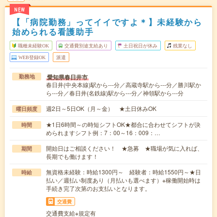
NEW
【「病院勤務」ってイイですよ＊】未経験から
始められる看護助手
職種未経験OK
交通費別途支給あり
土日祝日が休み
残業なし
WEB登録OK
派遣
愛知県春日井市
勤務地
春日井(中央本線)駅から---分／高蔵寺駅から---分／勝川駅か
ら---分／春日井(名鉄線)駅から---分／神領駅から---分
週2日～5日OK（月～金） ★土日休みOK
曜日頻度
★1日6時間～の時短シフトOK★都合に合わせてシフトが決
時間
められますシフト例：7：00～16：009：…
開始日はご相談ください！ ★急募 ★職場が気に入れば、
期間
長期でも働けます！
無資格未経験：時給1300円～ 経験者：時給1550円～★日
時給
払い／週払い制度あり（月払いも選べます）※稼働開始時は
手続き完了次第のお支払いとなります。
交通費
交通費支給※規定有