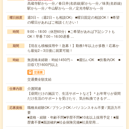
高蔵寺駅から---分／春日井(名鉄線)駅から---分／味美(名鉄線)
駅から---分／牛山駅から---分／定光寺駅から---分
週3日～（週2日～も相談OK） ■曜日固定の相談OK！ ■希望
曜日頻度
の曜日があればご相談ください！
9:00～18:00（休憩60分）■ご希望があれば下記シフトも
時間
OK！早番 7:00～16:00遅番 …
【現在も積極採用中！急募！】勤務1年以上が多数！応募か
期間
ら最短2～3日後に就業可能！
無資格未経験：時給1450円～ ■週払いOK ■扶養内OK ■
時給
日収1万1600円以上
交通費
交通費全額支給
介護関連
仕事内容
【昼間だけの施設で、生活サポートなど】＊お年寄りが昼間
だけ生活のサポートを受けたり、気分転換できるデ…
職種未経験OK / ブランクOK / パソコンスキル不要 / 英語力不
応募資格
要
■資格・経験・年齢不問■学歴不問■10名以上採用予定！■履
歴書不要■面談確約■社会保険完備■社員登用…