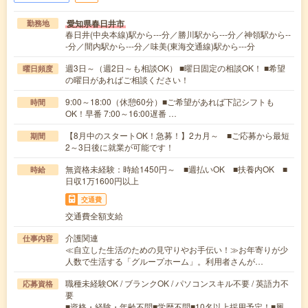
愛知県春日井市
勤務地
春日井(中央本線)駅から---分／勝川駅から---分／神領駅から--
-分／間内駅から---分／味美(東海交通線)駅から---分
週3日～（週2日～も相談OK） ■曜日固定の相談OK！ ■希望
曜日頻度
の曜日があればご相談ください！
9:00～18:00（休憩60分）■ご希望があれば下記シフトも
時間
OK！早番 7:00～16:00遅番 …
【8月中のスタートOK！急募！】2カ月～ ■ご応募から最短
期間
2～3日後に就業が可能です！
無資格未経験：時給1450円～ ■週払いOK ■扶養内OK ■
時給
日収1万1600円以上
交通費
交通費全額支給
介護関連
仕事内容
≪自立した生活のための見守りやお手伝い！≫お年寄りが少
人数で生活する「グループホーム」。利用者さんが…
職種未経験OK / ブランクOK / パソコンスキル不要 / 英語力不
応募資格
要
■資格・経験・年齢不問■学歴不問■10名以上採用予定！■履