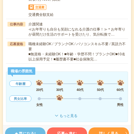
交通費
交通費全額支給
介護関連
仕事内容
≪お年寄りも自分も笑顔になれる介護の仕事！≫＊お年寄り
が昼間だけ生活のサポートを受けたり、気分転換で…
職種未経験OK / ブランクOK / パソコンスキル不要 / 英語力不
応募資格
要
■無資格・未経験OK！■年齢・学歴不問！ブランクOK!■10名
以上採用予定！■履歴書不要■社会保険完…
職場の雰囲気
年齢層
20代
30代
40代
50代
60代
男女比率
女性
男性
もっと見る
気になる!
応募へ進む
詳しく見る