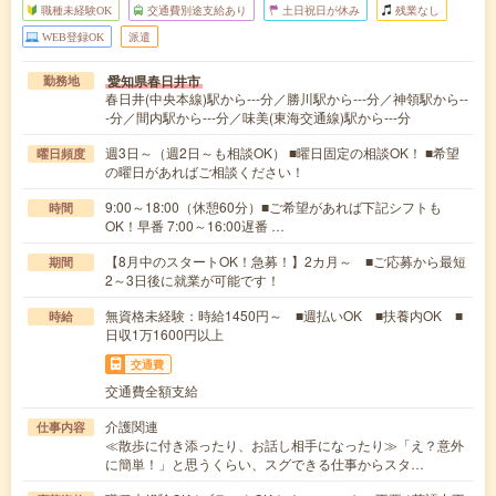
職種未経験OK
交通費別途支給あり
土日祝日が休み
残業なし
WEB登録OK
派遣
愛知県春日井市
勤務地
春日井(中央本線)駅から---分／勝川駅から---分／神領駅から--
-分／間内駅から---分／味美(東海交通線)駅から---分
週3日～（週2日～も相談OK） ■曜日固定の相談OK！ ■希望
曜日頻度
の曜日があればご相談ください！
9:00～18:00（休憩60分）■ご希望があれば下記シフトも
時間
OK！早番 7:00～16:00遅番 …
【8月中のスタートOK！急募！】2カ月～ ■ご応募から最短
期間
2～3日後に就業が可能です！
無資格未経験：時給1450円～ ■週払いOK ■扶養内OK ■
時給
日収1万1600円以上
交通費
交通費全額支給
介護関連
仕事内容
≪散歩に付き添ったり、お話し相手になったり≫「え？意外
に簡単！」と思うくらい、スグできる仕事からスタ…