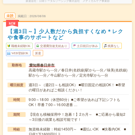
派遣会社
日研トータルソーシング株式会社 メディカルケア事業部
未読
掲載日
2026/08/06
NEW
【週3日～】少人数だから負担すくなめ＊レク
や食事のサポートなど
職種未経験OK
交通費別途支給あり
土日祝日が休み
残業なし
WEB登録OK
派遣
愛知県春日井市
勤務地
高蔵寺駅から---分／春日井(名鉄線)駅から---分／味美(名鉄線)
駅から---分／牛山駅から---分／定光寺駅から---分
週3日～（週2日～も相談OK） ■曜日固定の相談OK！ ■希望
曜日頻度
の曜日があればご相談ください！
9:00～18:00（休憩60分）■ご希望があれば下記シフトも
時間
OK！早番 7:00～16:00遅番 …
【現在も積極採用中！急募！】2カ月～ ■ご応募から最短2
期間
～3日後の就業も相談可能です！
無資格未経験：時給1450円～ ■週払いOK ■扶養内OK ■
時給
日収1万1600円以上