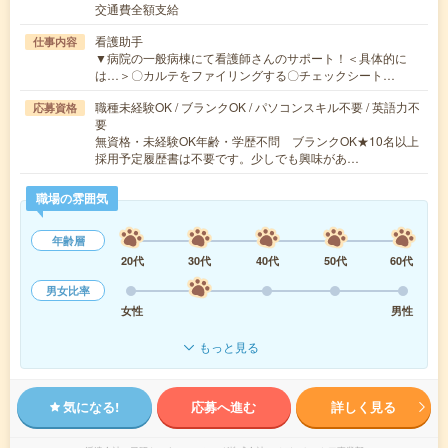
交通費全額支給
看護助手
仕事内容
▼病院の一般病棟にて看護師さんのサポート！＜具体的に
は…＞〇カルテをファイリングする〇チェックシート…
職種未経験OK / ブランクOK / パソコンスキル不要 / 英語力不
応募資格
要
無資格・未経験OK年齢・学歴不問 ブランクOK★10名以上
採用予定履歴書は不要です。少しでも興味があ…
職場の雰囲気
年齢層
20代
30代
40代
50代
60代
男女比率
女性
男性
もっと見る
気になる!
応募へ進む
詳しく見る