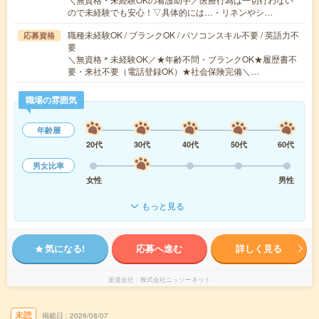
ので未経験でも安心！▽具体的には…・リネンやシ…
職種未経験OK / ブランクOK / パソコンスキル不要 / 英語力不
応募資格
要
＼無資格＊未経験OK／★年齢不問・ブランクOK★履歴書不
要・来社不要（電話登録OK）★社会保険完備＼…
職場の雰囲気
年齢層
20代
30代
40代
50代
60代
男女比率
女性
男性
もっと見る
気になる!
応募へ進む
詳しく見る
派遣会社
株式会社ニッソーネット
未読
掲載日
2026/08/07