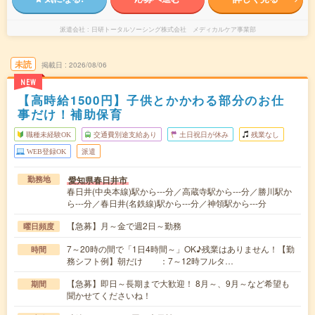
派遣会社
日研トータルソーシング株式会社 メディカルケア事業部
未読
掲載日
2026/08/06
NEW
【高時給1500円】子供とかかわる部分のお仕
事だけ！補助保育
職種未経験OK
交通費別途支給あり
土日祝日が休み
残業なし
WEB登録OK
派遣
愛知県春日井市
勤務地
春日井(中央本線)駅から---分／高蔵寺駅から---分／勝川駅か
ら---分／春日井(名鉄線)駅から---分／神領駅から---分
【急募】月～金で週2日～勤務
曜日頻度
7～20時の間で「1日4時間～」OK♪残業はありません！【勤
時間
務シフト例】朝だけ ：7～12時フルタ…
【急募】即日～長期まで大歓迎！ 8月～、9月～など希望も
期間
聞かせてくださいね！