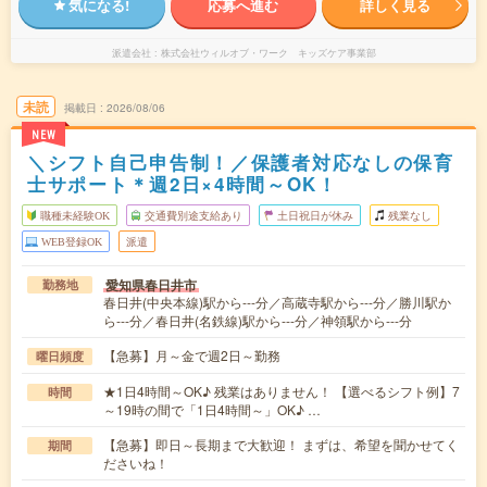
気になる!
応募へ進む
詳しく見る
派遣会社
株式会社ウィルオブ・ワーク キッズケア事業部
未読
掲載日
2026/08/06
NEW
＼シフト自己申告制！／保護者対応なしの保育
士サポート＊週2日×4時間～OK！
職種未経験OK
交通費別途支給あり
土日祝日が休み
残業なし
WEB登録OK
派遣
愛知県春日井市
勤務地
春日井(中央本線)駅から---分／高蔵寺駅から---分／勝川駅か
ら---分／春日井(名鉄線)駅から---分／神領駅から---分
【急募】月～金で週2日～勤務
曜日頻度
★1日4時間～OK♪ 残業はありません！ 【選べるシフト例】7
時間
～19時の間で「1日4時間～」OK♪ …
【急募】即日～長期まで大歓迎！ まずは、希望を聞かせてく
期間
ださいね！