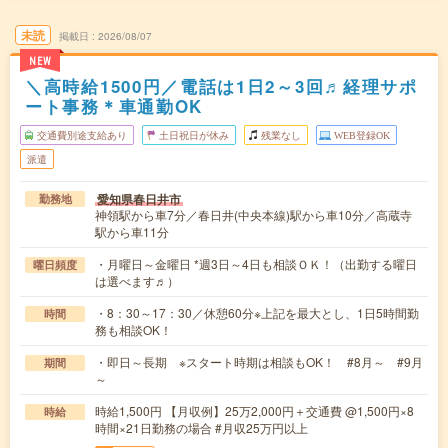
未読
掲載日
2026/08/07
NEW
＼高時給1500円／電話は1日2～3回♬経理サポ
ート事務＊車通勤OK
交通費別途支給あり
土日祝日が休み
残業なし
WEB登録OK
派遣
愛知県春日井市
勤務地
神領駅から車7分／春日井(中央本線)駅から車10分／高蔵寺
駅から車11分
・月曜日～金曜日 *週3日～4日も相談ＯＫ！（出勤する曜日
曜日頻度
は選べます♬）
・8：30～17：30／休憩60分※上記を最大とし、1日5時間勤
時間
務も相談OK！
・即日～長期 ※スタート時期は相談もOK！ #8月～ #9月
期間
～
時給1,500円 【月収例】25万2,000円＋交通費 @1,500円×8
時給
時間×21日勤務の場合 #月収25万円以上