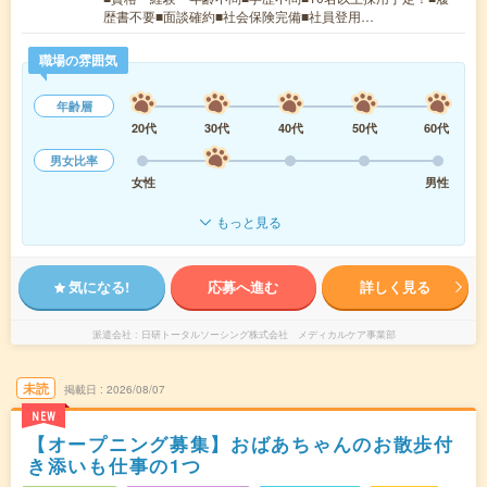
歴書不要■面談確約■社会保険完備■社員登用…
職場の雰囲気
年齢層
20代
30代
40代
50代
60代
男女比率
女性
男性
もっと見る
気になる!
応募へ進む
詳しく見る
派遣会社
日研トータルソーシング株式会社 メディカルケア事業部
未読
掲載日
2026/08/07
NEW
【オープニング募集】おばあちゃんのお散歩付
き添いも仕事の1つ