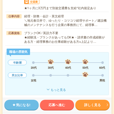
交通費
★1ヶ月に3万円まで別途交通費を支給*社内規定あり
経理・財務・会計・英文経理
仕事内容
＼地元春日井で、ゆったり・コツコツ経理サポート／建設機
械のメンテナンスを行う企業の事務所にて、経理事…
ブランクOK / 英語力不要
応募資格
★経験浅・ブランクがあってもOK★・請求書の作成経験が
ある方・経理事務のお仕事経験がある方※上記より…
職場の雰囲気
年齢層
20代
30代
40代
50代
60代
男女比率
女性
男性
もっと見る
気になる!
応募へ進む
詳しく見る