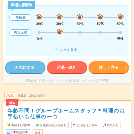
職場の雰囲気
年齢層
20代
30代
40代
50代
60代
男女比率
女性
男性
もっと見る
気になる!
応募へ進む
詳しく見る
派遣会社
日研トータルソーシング株式会社 メディカルケア事業部
未読
掲載日
2026/08/07
NEW
年齢不問！グループホームスタッフ＊料理のお
手伝いも仕事の一つ
職種未経験OK
交通費別途支給あり
土日祝日が休み
残業なし
WEB登録OK
派遣