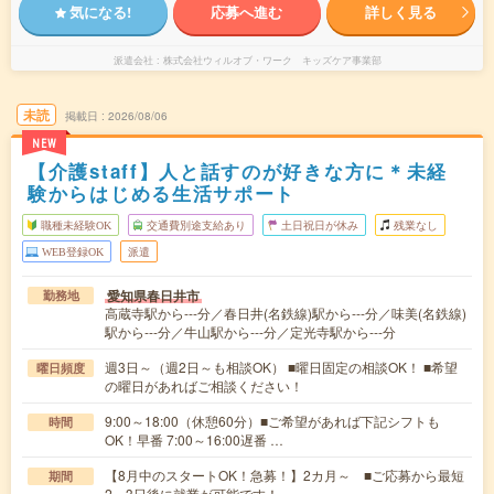
気になる!
応募へ進む
詳しく見る
派遣会社
株式会社ウィルオブ・ワーク キッズケア事業部
未読
掲載日
2026/08/06
NEW
【介護staff】人と話すのが好きな方に＊未経
験からはじめる生活サポート
職種未経験OK
交通費別途支給あり
土日祝日が休み
残業なし
WEB登録OK
派遣
愛知県春日井市
勤務地
高蔵寺駅から---分／春日井(名鉄線)駅から---分／味美(名鉄線)
駅から---分／牛山駅から---分／定光寺駅から---分
週3日～（週2日～も相談OK） ■曜日固定の相談OK！ ■希望
曜日頻度
の曜日があればご相談ください！
9:00～18:00（休憩60分）■ご希望があれば下記シフトも
時間
OK！早番 7:00～16:00遅番 …
【8月中のスタートOK！急募！】2カ月～ ■ご応募から最短
期間
2～3日後に就業が可能です！