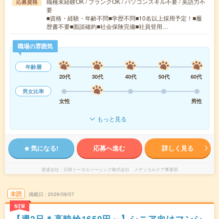
職種未経験OK / ブランクOK / パソコンスキル不要 / 英語力不
応募資格
要
■資格・経験・年齢不問■学歴不問■10名以上採用予定！■履
歴書不要■面談確約■社会保険完備■社員登用…
職場の雰囲気
年齢層
20代
30代
40代
50代
60代
男女比率
女性
男性
もっと見る
気になる!
応募へ進む
詳しく見る
派遣会社
日研トータルソーシング株式会社 メディカルケア事業部
未読
掲載日
2026/08/07
NEW
【週2日＊高時給1650円～】シニア向けマンシ