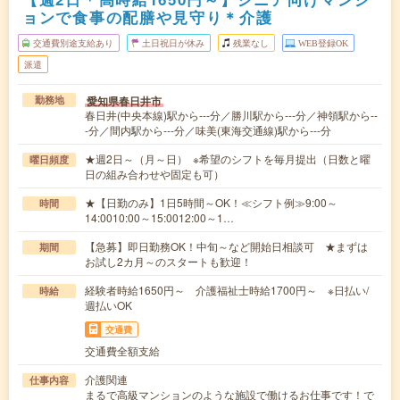
ョンで食事の配膳や見守り＊介護
交通費別途支給あり
土日祝日が休み
残業なし
WEB登録OK
派遣
愛知県春日井市
勤務地
春日井(中央本線)駅から---分／勝川駅から---分／神領駅から--
-分／間内駅から---分／味美(東海交通線)駅から---分
★週2日～（月～日） ※希望のシフトを毎月提出（日数と曜
曜日頻度
日の組み合わせや固定も可）
★【日勤のみ】1日5時間～OK！≪シフト例≫9:00～
時間
14:0010:00～15:0012:00～1…
【急募】即日勤務OK！中旬～など開始日相談可 ★まずは
期間
お試し2カ月～のスタートも歓迎！
経験者時給1650円～ 介護福祉士時給1700円～ ※日払い/
時給
週払いOK
交通費
交通費全額支給
介護関連
仕事内容
まるで高級マンションのような施設で働けるお仕事です！で