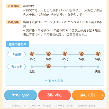
看護助手
仕事内容
≪病院でちょっとしたお手伝い≫〇お手洗い・入浴など生活
のお手伝い○診察室への付き添い○食事のサポート…
職種未経験OK / ブランクOK / パソコンスキル不要 / 英語力不
応募資格
要
≪無資格・未経験OK≫年齢不問★10名以上採用予定★履歴
書は不要です。▽応募後の流れ1)翌営業日まで…
職場の雰囲気
年齢層
20代
30代
40代
50代
60代
男女比率
女性
男性
もっと見る
気になる!
応募へ進む
詳しく見る
派遣会社
マンパワーグループ株式会社 ケアサービス事業部 （医療福祉介護関連）