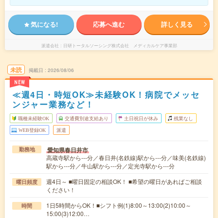
気になる!
応募へ進む
詳しく見る
派遣会社
日研トータルソーシング株式会社 メディカルケア事業部
未読
掲載日
2026/08/06
NEW
≪週4日・時短OK≫未経験OK！病院でメッセ
ンジャー業務など！
職種未経験OK
交通費別途支給あり
土日祝日が休み
残業なし
WEB登録OK
派遣
愛知県春日井市
勤務地
高蔵寺駅から---分／春日井(名鉄線)駅から---分／味美(名鉄線)
駅から---分／牛山駅から---分／定光寺駅から---分
週4日～ ■曜日固定の相談OK！ ■希望の曜日があればご相談
曜日頻度
ください！
1日5時間からOK！■シフト例(1)8:00～13:00(2)10:00～
時間
15:00(3)12:00…