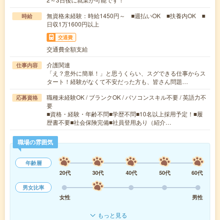
無資格未経験：時給1450円～ ■週払いOK ■扶養内OK ■
時給
日収1万1600円以上
交通費
交通費全額支給
介護関連
仕事内容
「え？意外に簡単！」と思うくらい、スグできる仕事からス
タート！経験がなくて不安だった方も、皆さん問題…
職種未経験OK / ブランクOK / パソコンスキル不要 / 英語力不
応募資格
要
■資格・経験・年齢不問■学歴不問■10名以上採用予定！■履
歴書不要■社会保険完備■社員登用あり（紹介…
職場の雰囲気
年齢層
20代
30代
40代
50代
60代
男女比率
女性
男性
もっと見る