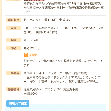
神領駅から車9分／高蔵寺駅から車11分／春日井(名鉄線)駅
から車13分／勝川駅から車18分／味美(東海交通線)駅から車
21分
月～土のうち、週4～5日で相談OK
曜日頻度
9:00～17:00※慣れてきたら、8:00～17:00へ変更もOK！※休
時間
憩60分・実働7時間└休憩…
即日～長期
期間
時給1280円
時給
交通費
別途支給 ※片道2km以上から弊社規定計算での支給となり
ます
軽作業（仕分け・ピッキング・検品、商品管理）
仕事内容
＼倉庫内でのお仕事／ドラッグストアで見かけるシャンプ
ー、洗剤、お菓子、飲み物など、身近な日用品を管理…
職種未経験OK / ブランクOK / 英語力不要
応募資格
未経験OK！
職場の雰囲気