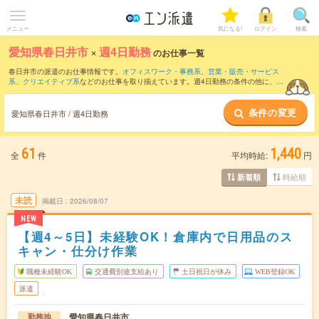
メニュー
気になる!
ログイン
検索
愛知県春日井市
×
週4日勤務
のお仕事一覧
春日井市の派遣のお仕事情報です。
オフィスワーク・事務系
、
営業・販売・サービス
系
、
クリエイティブ系
などのお仕事を取り揃えています。週4日勤務の条件の他に、
交
通費別途支給あり
、
職種未経験OK
、
友だちと一緒の応募OK
などのこだわり条件も取
り揃えています。
条件の変更
愛知県春日井市 / 週4日勤務
61
1,440
全
件
平均時給:
円
時給順
新着順
未読
掲載日
2026/08/07
NEW
【週4～5日】未経験OK！倉庫内で日用品のス
キャン・仕分け作業
職種未経験OK
交通費別途支給あり
土日祝日が休み
WEB登録OK
派遣
愛知県春日井市
勤務地