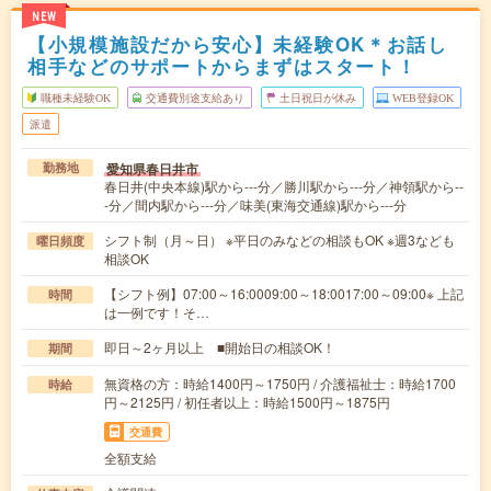
NEW
【小規模施設だから安心】未経験OK＊お話し
相手などのサポートからまずはスタート！
職種未経験OK
交通費別途支給あり
土日祝日が休み
WEB登録OK
派遣
愛知県春日井市
勤務地
春日井(中央本線)駅から---分／勝川駅から---分／神領駅から--
-分／間内駅から---分／味美(東海交通線)駅から---分
シフト制（月～日） ※平日のみなどの相談もOK ※週3なども
曜日頻度
相談OK
【シフト例】07:00～16:0009:00～18:0017:00～09:00※ 上記
時間
は一例です！そ…
即日～2ヶ月以上 ■開始日の相談OK！
期間
無資格の方：時給1400円～1750円 / 介護福祉士：時給1700
時給
円～2125円 / 初任者以上：時給1500円～1875円
交通費
全額支給