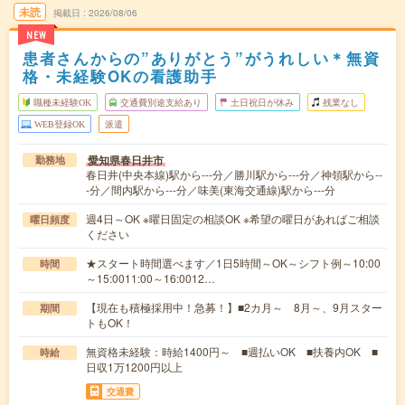
未読
掲載日
2026/08/06
NEW
患者さんからの”ありがとう”がうれしい＊無資
格・未経験OKの看護助手
職種未経験OK
交通費別途支給あり
土日祝日が休み
残業なし
WEB登録OK
派遣
愛知県春日井市
勤務地
春日井(中央本線)駅から---分／勝川駅から---分／神領駅から--
-分／間内駅から---分／味美(東海交通線)駅から---分
週4日～OK ※曜日固定の相談OK ※希望の曜日があればご相談
曜日頻度
ください
★スタート時間選べます／1日5時間～OK～シフト例～10:00
時間
～15:0011:00～16:0012…
【現在も積極採用中！急募！】■2カ月～ 8月～、9月スター
期間
トもOK！
無資格未経験：時給1400円～ ■週払いOK ■扶養内OK ■
時給
日収1万1200円以上
交通費