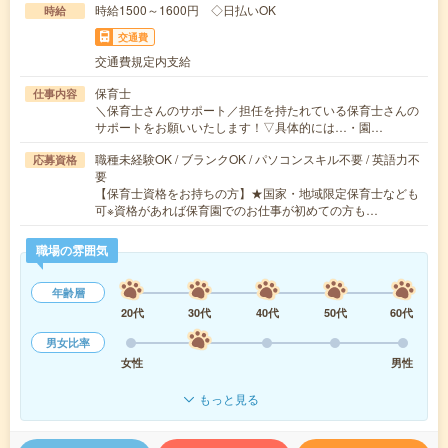
時給1500～1600円 ◇日払いOK
時給
交通費
交通費規定内支給
保育士
仕事内容
＼保育士さんのサポート／担任を持たれている保育士さんの
サポートをお願いいたします！▽具体的には…・園…
職種未経験OK / ブランクOK / パソコンスキル不要 / 英語力不
応募資格
要
【保育士資格をお持ちの方】★国家・地域限定保育士なども
可※資格があれば保育園でのお仕事が初めての方も…
職場の雰囲気
年齢層
20代
30代
40代
50代
60代
男女比率
女性
男性
もっと見る