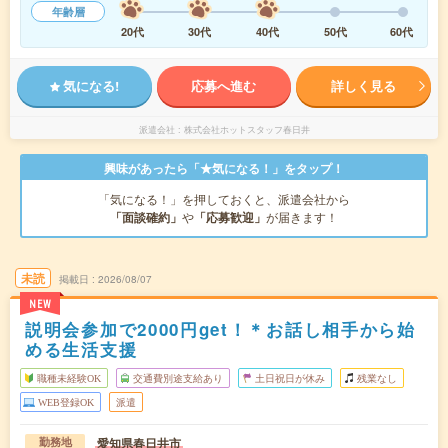
年齢層
20代
30代
40代
50代
60代
気になる!
応募へ進む
詳しく見る
派遣会社
株式会社ホットスタッフ春日井
興味があったら「★気になる！」をタップ！
「気になる！」を押しておくと、派遣会社から
「面談確約」
や
「応募歓迎」
が届きます！
未読
掲載日
2026/08/07
NEW
説明会参加で2000円get！＊お話し相手から始
める生活支援
職種未経験OK
交通費別途支給あり
土日祝日が休み
残業なし
WEB登録OK
派遣
愛知県春日井市
勤務地