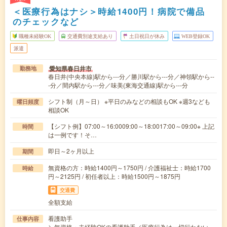
＜医療行為はナシ＞時給1400円！病院で備品
のチェックなど
職種未経験OK
交通費別途支給あり
土日祝日が休み
WEB登録OK
派遣
愛知県春日井市
勤務地
春日井(中央本線)駅から---分／勝川駅から---分／神領駅から--
-分／間内駅から---分／味美(東海交通線)駅から---分
シフト制（月～日） ※平日のみなどの相談もOK ※週3なども
曜日頻度
相談OK
【シフト例】07:00～16:0009:00～18:0017:00～09:00※ 上記
時間
は一例です！そ…
即日～2ヶ月以上
期間
無資格の方：時給1400円～1750円 / 介護福祉士：時給1700
時給
円～2125円 / 初任者以上：時給1500円～1875円
交通費
全額支給
看護助手
仕事内容
＼無資格・未経験OKの看護助手／医療行為は一切行わない