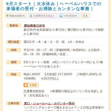
9月スタート｜火水休み｜ヘーベルハウスでの
来場者の受付・お掃除とカンタンな事務｜
職種未経験OK
交通費別途支給あり
WEB登録OK
派遣
愛知県春日井市
勤務地
春日井(中央本線)駅から車12分／勝川駅から車10分／小牧駅
から車15分
週5日/月・木・金・土・日・祝 ※火・水休み
曜日頻度
平日/10：00～17：00（実働6時間／休憩60分）土日祝/9：
時間
00～18：00（実働8時間／休憩…
9月スタート～長期 ※同じハウジングセンター内にもう1棟
期間
ヘーベルハウスがあります。
時給1,450円 【月収例】217,500円 （1時間/1,450円×月
時給
150時間） ＃20万円以上
交通費
交通費全額支給 ※車通勤の場合はガソリン代を支給しま
す（当社規定あり）
窓口・ショールーム・カウンター受付
仕事内容
＼ハウジングセンターで働きませんか？／土日祝は来場者の