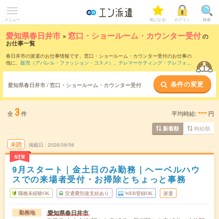
メニュー
気になる!
ログイン
検索
愛知県春日井市
×
窓口・ショールーム・カウンター受付
の
お仕事一覧
春日井市の派遣のお仕事情報です。窓口・ショールーム・カウンター受付のお仕事の
他に、
販売（アパレル・ファッション・コスメ）
、
テレマーケティング・テレフォン
オペレーター・コールセンター
、
営業・企画営業・ラウンダー
などを取り揃えていま
す。さらに、
短期
・
単発
などの期間や、
職種未経験OK
などのこだわり条件で絞り込ん
条件の変更
でいただけます。職種辞典：
窓口・ショールーム・カウンター受付のお仕事とは？と
愛知県春日井市 / 窓口・ショールーム・カウンター受付
は？
3
---
全
件
平均時給:
円
時給順
新着順
未読
掲載日
2026/08/06
NEW
9月スタート｜金土日のみ勤務｜ヘーベルハウ
スでの来場者受付・お掃除とちょっと事務
職種未経験OK
交通費別途支給あり
WEB登録OK
派遣
愛知県春日井市
勤務地