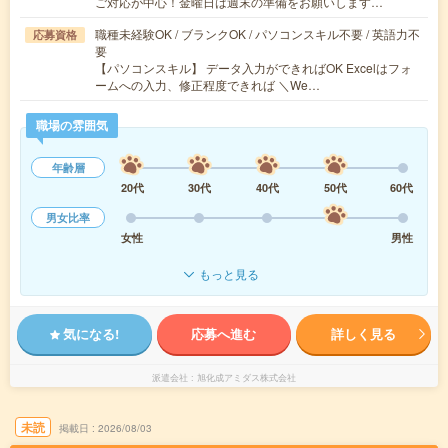
ご対応が中心！金曜日は週末の準備をお願いします…
職種未経験OK / ブランクOK / パソコンスキル不要 / 英語力不
応募資格
要
【パソコンスキル】 データ入力ができればOK Excelはフォ
ームへの入力、修正程度できれば ＼We…
職場の雰囲気
年齢層
20代
30代
40代
50代
60代
男女比率
女性
男性
もっと見る
気になる!
応募へ進む
詳しく見る
派遣会社
旭化成アミダス株式会社
未読
掲載日
2026/08/03