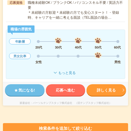
職種未経験OK / ブランクOK / パソコンスキル不要 / 英語力不
応募資格
要
＊未経験の方歓迎＊未経験の方でも安心スタート！・登録
時、キャリアを一緒に考える面談（TEL面談の場合…
職場の雰囲気
年齢層
20代
30代
40代
50代
60代
男女比率
女性
男性
もっと見る
気になる!
応募へ進む
詳しく見る
派遣会社
パーソルテンプスタッフ株式会社 （旧テンプスタッフ株式会社）
検索条件を追加して絞り込む