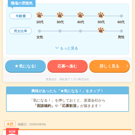
職場の雰囲気
年齢層
20代
30代
40代
50代
60代
男女比率
女性
男性
もっと見る
気になる!
応募へ進む
詳しく見る
派遣会社
旭化成アミダス株式会社
興味があったら「★気になる！」をタップ！
「気になる！」を押しておくと、派遣会社から
「面談確約」
や
「応募歓迎」
が届きます！
未読
掲載日
2026/08/06
NEW