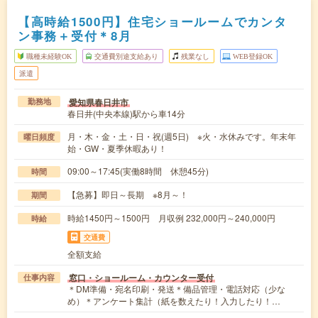
【高時給1500円】住宅ショールームでカンタ
ン事務＋受付＊8月
職種未経験OK
交通費別途支給あり
残業なし
WEB登録OK
派遣
愛知県春日井市
勤務地
春日井(中央本線)駅から車14分
月・木・金・土・日・祝(週5日) ※火・水休みです。年末年
曜日頻度
始・GW・夏季休暇あり！
09:00～17:45(実働8時間 休憩45分)
時間
【急募】即日～長期 ※8月～！
期間
時給1450円～1500円 月収例 232,000円～240,000円
時給
交通費
全額支給
窓口・ショールーム・カウンター受付
仕事内容
＊DM準備・宛名印刷・発送＊備品管理・電話対応（少な
め）＊アンケート集計（紙を数えたり！入力したり！…