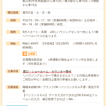
春日井(中央本線)駅から車12分／勝川駅から車10分／小牧駅
から車15分
週3日/金・土・日・祝
曜日頻度
平日/10：00～17：00（実働6時間／休憩60分）土日祝/9：
時間
00～18：00（実働8時間／休憩…
9月スタート～長期 ※同じハウジングセンター内にもう1棟
期間
ヘーベルハウスがあります。
時給1,450円 【月収例】123,250円 （1時間/1,450円×月
時給
85時間）
交通費
交通費全額支給 ※車通勤の場合はガソリン代を支給しま
す（当社規定あり）
窓口・ショールーム・カウンター受付
仕事内容
＼ハウジングセンターで働きませんか？／土日祝は来場者の
ご対応が中心！金曜日は週末の準備をお願いします…
職種未経験OK / ブランクOK / パソコンスキル不要 / 英語力不
応募資格
要
【パソコンスキル】 データ入力ができればOK Excelはフォ
ームへの入力、修正程度できれば ＼We…