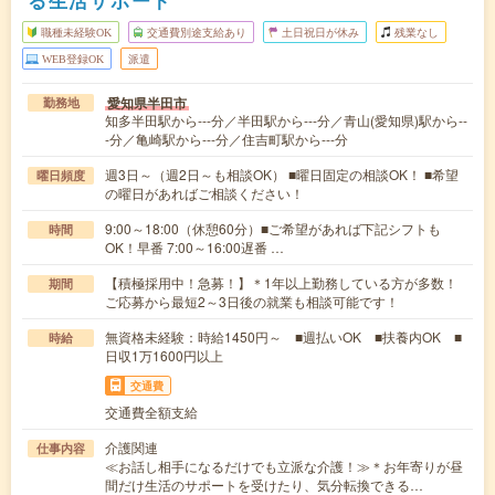
職種未経験OK
交通費別途支給あり
土日祝日が休み
残業なし
WEB登録OK
派遣
愛知県半田市
勤務地
知多半田駅から---分／半田駅から---分／青山(愛知県)駅から--
-分／亀崎駅から---分／住吉町駅から---分
週3日～（週2日～も相談OK） ■曜日固定の相談OK！ ■希望
曜日頻度
の曜日があればご相談ください！
9:00～18:00（休憩60分）■ご希望があれば下記シフトも
時間
OK！早番 7:00～16:00遅番 …
【積極採用中！急募！】＊1年以上勤務している方が多数！
期間
ご応募から最短2～3日後の就業も相談可能です！
無資格未経験：時給1450円～ ■週払いOK ■扶養内OK ■
時給
日収1万1600円以上
交通費
交通費全額支給
介護関連
仕事内容
≪お話し相手になるだけでも立派な介護！≫＊お年寄りが昼
間だけ生活のサポートを受けたり、気分転換できる…