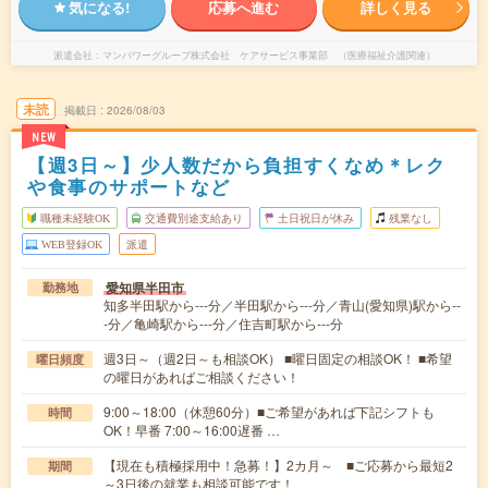
気になる!
応募へ進む
詳しく見る
派遣会社
マンパワーグループ株式会社 ケアサービス事業部 （医療福祉介護関連）
未読
掲載日
2026/08/03
NEW
【週3日～】少人数だから負担すくなめ＊レク
や食事のサポートなど
職種未経験OK
交通費別途支給あり
土日祝日が休み
残業なし
WEB登録OK
派遣
愛知県半田市
勤務地
知多半田駅から---分／半田駅から---分／青山(愛知県)駅から--
-分／亀崎駅から---分／住吉町駅から---分
週3日～（週2日～も相談OK） ■曜日固定の相談OK！ ■希望
曜日頻度
の曜日があればご相談ください！
9:00～18:00（休憩60分）■ご希望があれば下記シフトも
時間
OK！早番 7:00～16:00遅番 …
【現在も積極採用中！急募！】2カ月～ ■ご応募から最短2
期間
～3日後の就業も相談可能です！