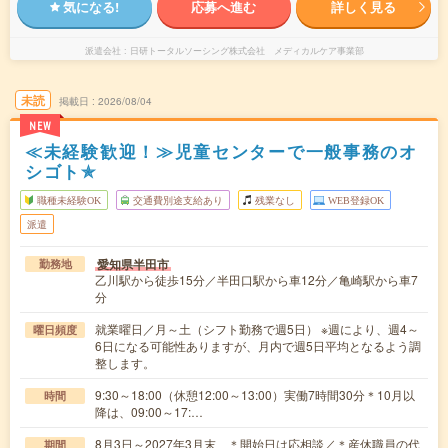
気になる!
応募へ進む
詳しく見る
派遣会社
日研トータルソーシング株式会社 メディカルケア事業部
未読
掲載日
2026/08/04
NEW
≪未経験歓迎！≫児童センターで一般事務のオ
シゴト✯
職種未経験OK
交通費別途支給あり
残業なし
WEB登録OK
派遣
愛知県半田市
勤務地
乙川駅から徒歩15分／半田口駅から車12分／亀崎駅から車7
分
就業曜日／月～土（シフト勤務で週5日） ※週により、週4～
曜日頻度
6日になる可能性ありますが、月内で週5日平均となるよう調
整します。
9:30～18:00（休憩12:00～13:00）実働7時間30分＊10月以
時間
降は、09:00～17:…
8月3日～2027年3月末 ＊開始日は応相談／＊産休職員の代
期間