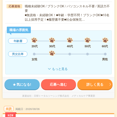
職種未経験OK / ブランクOK / パソコンスキル不要 / 英語力不
応募資格
要
■無資格・未経験OK！■年齢・学歴不問！ブランクOK!■10名
以上採用予定！■履歴書不要■社会保険完…
職場の雰囲気
年齢層
20代
30代
40代
50代
60代
男女比率
女性
男性
もっと見る
気になる!
応募へ進む
詳しく見る
派遣会社
日研トータルソーシング株式会社 メディカルケア事業部
未読
掲載日
2026/08/06
NEW