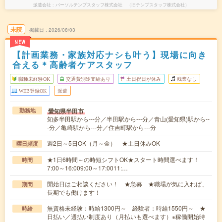
派遣会社
パーソルテンプスタッフ株式会社 （旧テンプスタッフ株式会社）
未読
掲載日
2026/08/03
NEW
【計画業務・家族対応ナシも叶う】現場に向き
合える＊高齢者ケアスタッフ
職種未経験OK
交通費別途支給あり
土日祝日が休み
残業なし
WEB登録OK
派遣
愛知県半田市
勤務地
知多半田駅から---分／半田駅から---分／青山(愛知県)駅から--
-分／亀崎駅から---分／住吉町駅から---分
週2日～5日OK（月～金） ★土日休みOK
曜日頻度
★1日6時間～の時短シフトOK★スタート時間選べます！
時間
7:00～16:009:00～17:0011:…
開始日はご相談ください！ ★急募 ★職場が気に入れば、
期間
長期でも働けます！
無資格未経験：時給1300円～ 経験者：時給1550円～ ★
時給
日払い／週払い制度あり（月払いも選べます）※稼働開始時