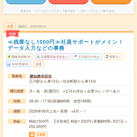
派遣会社
パーソルテンプスタッフ株式会社 （旧テンプスタッフ株式会社）
未読
掲載日
2026/08/03
NEW
≪残業なし1500円≫社員サポートがメイン！
データ入力などの事務
職種未経験OK
交通費別途支給あり
土日祝日が休み
残業なし
WEB登録OK
派遣
愛知県半田市
勤務地
乙川駅から車12分／住吉町駅から車12分
月～金・祝(週5日) ※土日お休み＋企業カレンダーあり
曜日頻度
08:30～17:30(実働8時間 休憩1時間)
時間
2026年09月上旬～長期 ※9月～！
期間
時給1500円 【月収例】時給1,500円×実働8時間×月21日＝
時給
252,000円
交通費