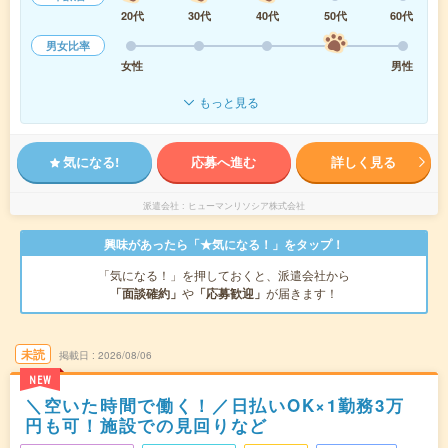
20代
30代
40代
50代
60代
男女比率
女性
男性
もっと見る
気になる!
応募へ進む
詳しく見る
派遣会社
ヒューマンリソシア株式会社
興味があったら「★気になる！」をタップ！
「気になる！」を押しておくと、派遣会社から
「面談確約」
や
「応募歓迎」
が届きます！
未読
掲載日
2026/08/06
NEW
＼空いた時間で働く！／日払いOK×1勤務3万
円も可！施設での見回りなど