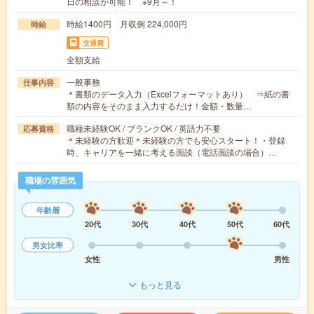
日の相談が可能！ ※9月～！
時給1400円 月収例 224,000円
時給
交通費
全額支給
一般事務
仕事内容
＊書類のデータ入力（Excelフォーマットあり） ⇒紙の書
類の内容をそのまま入力するだけ！金額・数量…
職種未経験OK / ブランクOK / 英語力不要
応募資格
＊未経験の方歓迎＊未経験の方でも安心スタート！・登録
時、キャリアを一緒に考える面談（電話面談の場合）…
職場の雰囲気
年齢層
20代
30代
40代
50代
60代
男女比率
女性
男性
もっと見る