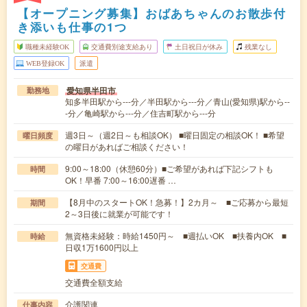
【オープニング募集】おばあちゃんのお散歩付
き添いも仕事の1つ
職種未経験OK
交通費別途支給あり
土日祝日が休み
残業なし
WEB登録OK
派遣
愛知県半田市
勤務地
知多半田駅から---分／半田駅から---分／青山(愛知県)駅から--
-分／亀崎駅から---分／住吉町駅から---分
週3日～（週2日～も相談OK） ■曜日固定の相談OK！ ■希望
曜日頻度
の曜日があればご相談ください！
9:00～18:00（休憩60分）■ご希望があれば下記シフトも
時間
OK！早番 7:00～16:00遅番 …
【8月中のスタートOK！急募！】2カ月～ ■ご応募から最短
期間
2～3日後に就業が可能です！
無資格未経験：時給1450円～ ■週払いOK ■扶養内OK ■
時給
日収1万1600円以上
交通費
交通費全額支給
介護関連
仕事内容