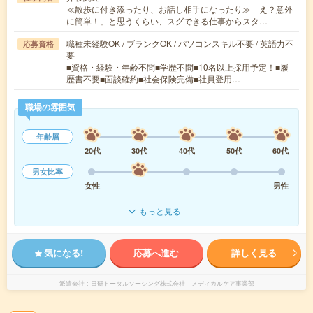
≪散歩に付き添ったり、お話し相手になったり≫「え？意外
に簡単！」と思うくらい、スグできる仕事からスタ…
職種未経験OK / ブランクOK / パソコンスキル不要 / 英語力不
応募資格
要
■資格・経験・年齢不問■学歴不問■10名以上採用予定！■履
歴書不要■面談確約■社会保険完備■社員登用…
職場の雰囲気
年齢層
20代
30代
40代
50代
60代
男女比率
女性
男性
もっと見る
気になる!
応募へ進む
詳しく見る
派遣会社
日研トータルソーシング株式会社 メディカルケア事業部