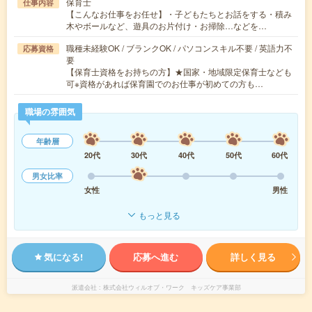
保育士
仕事内容
【こんなお仕事をお任せ】・子どもたちとお話をする・積み
木やボールなど、遊具のお片付け・お掃除…などを…
職種未経験OK / ブランクOK / パソコンスキル不要 / 英語力不
応募資格
要
【保育士資格をお持ちの方】★国家・地域限定保育士なども
可※資格があれば保育園でのお仕事が初めての方も…
職場の雰囲気
年齢層
20代
30代
40代
50代
60代
男女比率
女性
男性
もっと見る
気になる!
応募へ進む
詳しく見る
派遣会社
株式会社ウィルオブ・ワーク キッズケア事業部