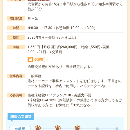
成岩駅から徒歩15分／半田駅から徒歩19分／知多半田駅から
徒歩20分
月～金
曜日頻度
★8:30 ～ 17:30（休憩時間 12:00 ～ 13:00）
時間
2026年9月～長期（3ヵ月以上）
期間
1,550円【月収例】約260,000円（時給1,550円×実働
時給
8.00h×21日）+交通費
交通費
通勤交通費の支給あり（当社規定による）
一般事務
仕事内容
建材メーカーで事務アシスタントをお任せします。手書きの
データや記録を、社内で使用しているデーター内に…
職種未経験OK / ブランクOK / 英語力不要
応募資格
●未経験OK●Excel（四則演算）の操作ができる方少しでもご
興味がある方は、お気軽に「★気になる！…
職場の雰囲気
年齢層