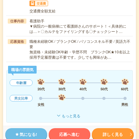
交通費
交通費全額支給
看護助手
仕事内容
▼病院の一般病棟にて看護師さんのサポート！＜具体的に
は…＞〇カルテをファイリングする〇チェックシート…
職種未経験OK / ブランクOK / パソコンスキル不要 / 英語力不
応募資格
要
無資格・未経験OK年齢・学歴不問 ブランクOK★10名以上
採用予定履歴書は不要です。少しでも興味があ…
職場の雰囲気
年齢層
20代
30代
40代
50代
60代
男女比率
女性
男性
もっと見る
気になる!
応募へ進む
詳しく見る