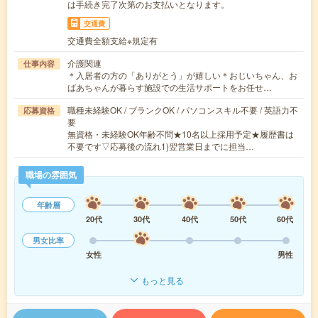
は手続き完了次第のお支払いとなります。
交通費
交通費全額支給※規定有
介護関連
仕事内容
＊入居者の方の「ありがとう」が嬉しい＊おじいちゃん、お
ばあちゃんが暮らす施設での生活サポートをお任せ…
職種未経験OK / ブランクOK / パソコンスキル不要 / 英語力不
応募資格
要
無資格・未経験OK年齢不問★10名以上採用予定★履歴書は
不要です▽応募後の流れ1)翌営業日までに担当…
職場の雰囲気
年齢層
20代
30代
40代
50代
60代
男女比率
女性
男性
もっと見る