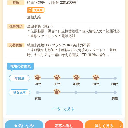
時給1430円 月収例 228,800円
時給
交通費
全額支給
金融事務（銀行）
仕事内容
＊伝票起票・照合＊口座振替処理＊個人情報入力＊諸届対応
＊書類ファイリング＊電話応対
職種未経験OK / ブランクOK / 英語力不要
応募資格
＊未経験の方歓迎＊未経験の方でも安心スタート！・登録
時、キャリアを一緒に考える面談（TEL面談の場合…
職場の雰囲気
年齢層
20代
30代
40代
50代
60代
男女比率
女性
男性
もっと見る
気になる!
応募へ進む
詳しく見る