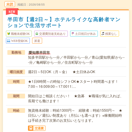
未読
掲載日
2026/08/05
NEW
半田市【週2日～】ホテルライクな高齢者マン
ションで生活サポート
職種未経験OK
交通費別途支給あり
土日祝日が休み
残業なし
WEB登録OK
派遣
愛知県半田市
勤務地
知多半田駅から---分／半田駅から---分／青山(愛知県)駅から--
-分／亀崎駅から---分／住吉町駅から---分
週2日～5日OK（月～金） ★土日休みOK
曜日頻度
★1日6時間～の時短シフトOK★スタート時間選べます！
時間
7:00～16:009:00～17:0011:…
開始日はご相談ください！ ★急募 ★職場が気に入れば、
期間
長期でも働けます！
無資格未経験：時給1300円～ 経験者：時給1550円～ ★
時給
日払い／週払い制度あり（月払いも選べます）※稼働開始時
は手続き完了次第のお支払いとなります。
交通費