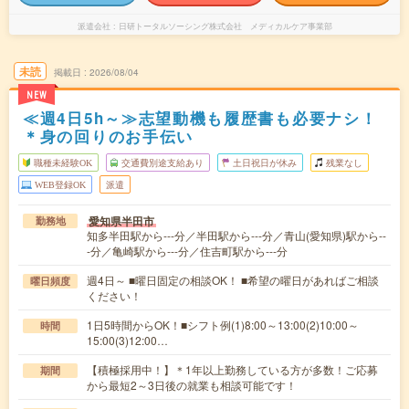
派遣会社
日研トータルソーシング株式会社 メディカルケア事業部
未読
掲載日
2026/08/04
NEW
≪週4日5h～≫志望動機も履歴書も必要ナシ！
＊身の回りのお手伝い
職種未経験OK
交通費別途支給あり
土日祝日が休み
残業なし
WEB登録OK
派遣
愛知県半田市
勤務地
知多半田駅から---分／半田駅から---分／青山(愛知県)駅から--
-分／亀崎駅から---分／住吉町駅から---分
週4日～ ■曜日固定の相談OK！ ■希望の曜日があればご相談
曜日頻度
ください！
1日5時間からOK！■シフト例(1)8:00～13:00(2)10:00～
時間
15:00(3)12:00…
【積極採用中！】＊1年以上勤務している方が多数！ご応募
期間
から最短2～3日後の就業も相談可能です！