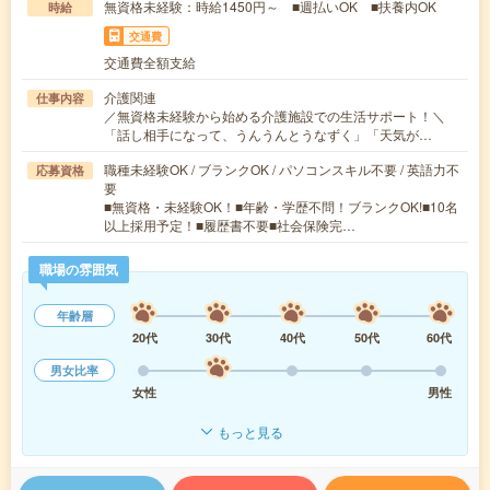
無資格未経験：時給1450円～ ■週払いOK ■扶養内OK
時給
交通費
交通費全額支給
介護関連
仕事内容
／無資格未経験から始める介護施設での生活サポート！＼
「話し相手になって、うんうんとうなずく」「天気が…
職種未経験OK / ブランクOK / パソコンスキル不要 / 英語力不
応募資格
要
■無資格・未経験OK！■年齢・学歴不問！ブランクOK!■10名
以上採用予定！■履歴書不要■社会保険完…
職場の雰囲気
年齢層
20代
30代
40代
50代
60代
男女比率
女性
男性
もっと見る