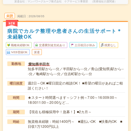
派遣会社
マンパワーグループ株式会社 ケアサービス事業部 （医療福祉介護関連）
未読
掲載日
2026/08/05
NEW
病院でカルテ整理や患者さんの生活サポート＊
未経験OK
職種未経験OK
交通費別途支給あり
土日祝日が休み
残業なし
WEB登録OK
派遣
愛知県半田市
勤務地
知多半田駅から---分／半田駅から---分／青山(愛知県)駅から--
-分／亀崎駅から---分／住吉町駅から---分
週2日～OK ■曜日固定の相談OK！ ■希望の曜日があればご相
曜日頻度
談ください！
★スタート時間選べます～シフト例～7:00～16:009:00～
時間
18:0011:00～20:00など…
【現在も積極採用中！急募！】■2カ月～
期間
無資格未経験：時給1400円～ ■週払いOK ■扶養内OK ■
時給
日収1万1200円以上