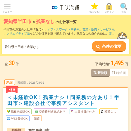
メニュー
気になる!
ログイン
検索
愛知県半田市
×
残業なし
のお仕事一覧
半田市の派遣のお仕事情報です。
オフィスワーク・事務系
、
営業・販売・サービス系
、
クリエイティブ系
などのお仕事を取り揃えています。残業なしの条件の他に、
交通
費別途支給あり
、
職種未経験OK
、
友だちと一緒の応募OK
などのこだわり条件も取り
揃えています。
条件の変更
愛知県半田市 / 残業なし
30
1,495
全
件
平均時給:
円
時給順
新着順
未読
掲載日
2026/08/06
NEW
＜未経験OK！残業ナシ！同業務の方あり！半
田市＞建設会社で事務アシスタント
職種未経験OK
交通費別途支給あり
土日祝日が休み
残業なし
WEB登録OK
派遣
愛知県半田市
勤務地