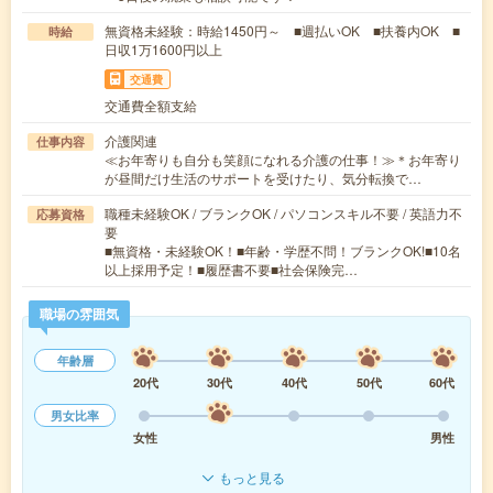
無資格未経験：時給1450円～ ■週払いOK ■扶養内OK ■
時給
日収1万1600円以上
交通費
交通費全額支給
介護関連
仕事内容
≪お年寄りも自分も笑顔になれる介護の仕事！≫＊お年寄り
が昼間だけ生活のサポートを受けたり、気分転換で…
職種未経験OK / ブランクOK / パソコンスキル不要 / 英語力不
応募資格
要
■無資格・未経験OK！■年齢・学歴不問！ブランクOK!■10名
以上採用予定！■履歴書不要■社会保険完…
職場の雰囲気
年齢層
20代
30代
40代
50代
60代
男女比率
女性
男性
もっと見る