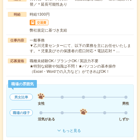
替／＊延長可能性あり
時給1300円
時給
交通費
弊社規定に基づき支給
一般事務
仕事内容
▼乙川児童センターにて、以下の業務を主にお任せいたしま
す。＊児童及びその保護者の窓口対応＊電話応対＊…
職種未経験OK / ブランクOK / 英語力不要
応募資格
★特別な経験や知識は不問！★パソコンの基本操作
（Excel・Wordでの入力など）ができればOK！
職場の雰囲気
男女比率
女性
男性
職場の様子
活気がある
しずか
もっと見る