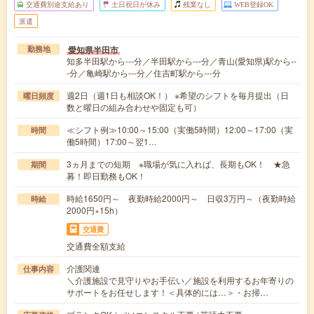
交通費別途支給あり
土日祝日が休み
残業なし
WEB登録OK
派遣
愛知県半田市
勤務地
知多半田駅から---分／半田駅から---分／青山(愛知県)駅から--
-分／亀崎駅から---分／住吉町駅から---分
週2日（週1日も相談OK！） ※希望のシフトを毎月提出（日
曜日頻度
数と曜日の組み合わせや固定も可）
≪シフト例≫10:00～15:00（実働5時間）12:00～17:00（実
時間
働5時間）17:00～翌1…
3ヵ月までの短期 ※職場が気に入れば、長期もOK！ ★急
期間
募！即日勤務もOK！
時給1650円～ 夜勤時給2000円～ 日収3万円～（夜勤時給
時給
2000円×15h）
交通費
交通費全額支給
介護関連
仕事内容
＼介護施設で見守りやお手伝い／施設を利用するお年寄りの
サポートをお任せします！＜具体的には…＞・お掃…