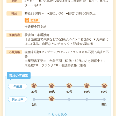
2ヶ月～ ■ご応募から最短3日後に開始可能 8月～、9月ス
期間
タートもOK！
時給2350円～ ■週払いOK ■日収1万8800円以上
時給
交通費
交通費全額支給
看護師・准看護師
仕事内容
【介護施設で体調などの記録がメイン＊看護師】▼具体的に
は…○体温、血圧などのチェック・記録○お薬の飲…
職種未経験OK / ブランクOK / パソコンスキル不要 / 英語力不
応募資格
要
≪履歴書不要≫・年齢不問（50代・60代の方も活躍中！）・
未経験OK・ブランクOK・看護師資格（准看…
職場の雰囲気
年齢層
20代
30代
40代
50代
60代
男女比率
女性
男性
もっと見る