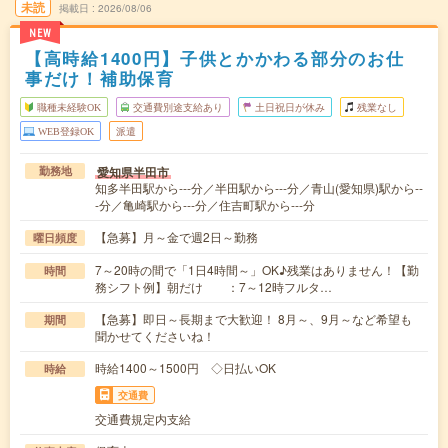
未読
掲載日
2026/08/06
NEW
【高時給1400円】子供とかかわる部分のお仕
事だけ！補助保育
職種未経験OK
交通費別途支給あり
土日祝日が休み
残業なし
WEB登録OK
派遣
愛知県半田市
勤務地
知多半田駅から---分／半田駅から---分／青山(愛知県)駅から--
-分／亀崎駅から---分／住吉町駅から---分
【急募】月～金で週2日～勤務
曜日頻度
7～20時の間で「1日4時間～」OK♪残業はありません！【勤
時間
務シフト例】朝だけ ：7～12時フルタ…
【急募】即日～長期まで大歓迎！ 8月～、9月～など希望も
期間
聞かせてくださいね！
時給1400～1500円 ◇日払いOK
時給
交通費
交通費規定内支給