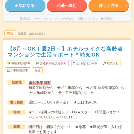
気になる!
応募へ進む
詳しく見る
派遣会社
パーソルテンプスタッフ株式会社 （旧テンプスタッフ株式会社）
未読
掲載日
2026/08/01
【8月～OK！週2日～】ホテルライクな高齢者
マンションで生活サポート＊時短OK
職種未経験OK
交通費別途支給あり
土日祝日が休み
残業なし
WEB登録OK
派遣
愛知県半田市
勤務地
知多半田駅から---分／半田駅から---分／青山(愛知県)駅から--
-分／亀崎駅から---分／住吉町駅から---分
週2日～5日OK（月～金） ★土日休みOK
曜日頻度
★1日6時間～の時短シフトOK★スタート時間選べます！
時間
7:00～16:009:00～17:0011:…
開始日はご相談ください！ ★急募 ★職場が気に入れば、
期間
長期でも働けます！