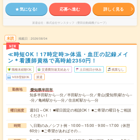
気になる!
応募へ進む
詳しく見る
派遣会社
株式会社サンスタッフ（豊田自動織機グループ）
未読
掲載日
2026/08/04
NEW
≪時短OK！17時定時≫体温・血圧の記録メイ
ン＊看護師資格で高時給2350円！
職種未経験OK
交通費別途支給あり
土日祝日が休み
残業なし
WEB登録OK
派遣
愛知県半田市
勤務地
知多半田駅から---分／半田駅から---分／青山(愛知県)駅から--
-分／亀崎駅から---分／住吉町駅から---分
週3日～OK！ ■曜日固定の相談OK！ ■ご希望の曜日をご相談
曜日頻度
ください！
＼日勤のみ／シフト例・10:00～15:00・9:00～17:00（休憩
時間
60分）■ご希望があればその…