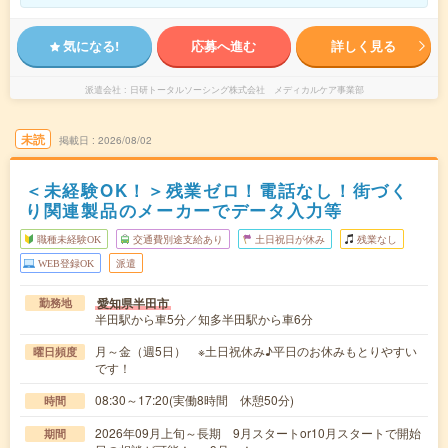
気になる!
応募へ進む
詳しく見る
派遣会社
日研トータルソーシング株式会社 メディカルケア事業部
未読
掲載日
2026/08/02
＜未経験OK！＞残業ゼロ！電話なし！街づく
り関連製品のメーカーでデータ入力等
職種未経験OK
交通費別途支給あり
土日祝日が休み
残業なし
WEB登録OK
派遣
愛知県半田市
勤務地
半田駅から車5分／知多半田駅から車6分
月～金（週5日） ※土日祝休み♪平日のお休みもとりやすい
曜日頻度
です！
08:30～17:20(実働8時間 休憩50分)
時間
2026年09月上旬～長期 9月スタートor10月スタートで開始
期間