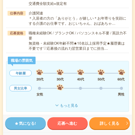
交通費全額支給※規定有
介護関連
仕事内容
＊入居者の方の「ありがとう」が嬉しい＊お年寄りを笑顔に
する介護のお仕事です。おじいちゃん、おばあちゃ…
職種未経験OK / ブランクOK / パソコンスキル不要 / 英語力不
応募資格
要
無資格・未経験OK年齢不問★10名以上採用予定★履歴書は
不要です▽応募後の流れ1)翌営業日までに担当…
職場の雰囲気
年齢層
20代
30代
40代
50代
60代
男女比率
女性
男性
もっと見る
気になる!
応募へ進む
詳しく見る