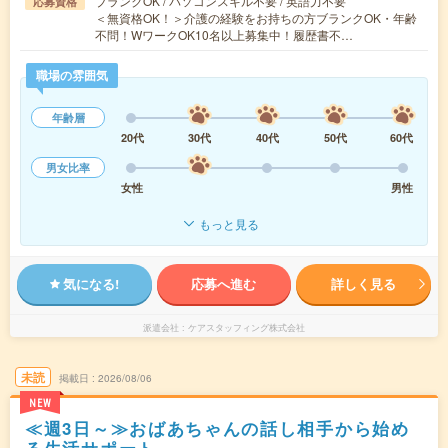
ブランクOK / パソコンスキル不要 / 英語力不要
応募資格
＜無資格OK！＞介護の経験をお持ちの方ブランクOK・年齢
不問！WワークOK10名以上募集中！履歴書不…
職場の雰囲気
年齢層
20代
30代
40代
50代
60代
男女比率
女性
男性
もっと見る
気になる!
応募へ進む
詳しく見る
派遣会社
ケアスタッフィング株式会社
未読
掲載日
2026/08/06
NEW
≪週3日～≫おばあちゃんの話し相手から始め
る生活サポート