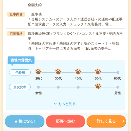
全額支給
一般事務
仕事内容
＊専用システムへのデータ入力＊運送会社への連絡や配送手
配＊請求書データの入力・チェック＊来客受付、電…
職種未経験OK / ブランクOK / パソコンスキル不要 / 英語力不
応募資格
要
＊未経験の方歓迎＊未経験の方でも安心スタート！・登録
時、キャリアを一緒に考える面談（TEL面談の場合…
職場の雰囲気
年齢層
20代
30代
40代
50代
60代
男女比率
女性
男性
もっと見る
気になる!
応募へ進む
詳しく見る