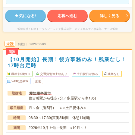
気になる!
応募へ進む
詳しく見る
派遣会社
日研トータルソーシング株式会社 メディカルケア事業部 ナース派遣
未読
掲載日
2026/08/03
NEW
【10月開始】長期！後方事務のみ！残業なし！
17時台定時
職種未経験OK
交通費別途支給あり
土日祝日が休み
残業なし
WEB登録OK
派遣
愛知県半田市
勤務地
住吉町駅から徒歩7分／多屋駅から車18分
月～金（週5日） ※＜土日祝休み＞
曜日頻度
08:30～17:30(実働8時間 休憩1時間)
時間
2026年10月上旬～長期 ※10月～！
期間