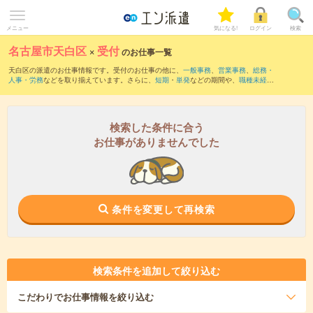
メニュー
気になる!
ログイン
検索
名古屋市天白区
×
受付
のお仕事一覧
天白区の派遣のお仕事情報です。受付のお仕事の他に、
一般事務
、
営業事務
、
総務・
人事・労務
などを取り揃えています。さらに、
短期
・
単発
などの期間や、
職種未経験
OK
などのこだわり条件で絞り込んでいただけます。職種辞典：
受付のお仕事とは？と
は？
検索した条件に合う
お仕事がありませんでした
条件を変更して再検索
検索条件を追加して絞り込む
こだわり
でお仕事情報を絞り込む