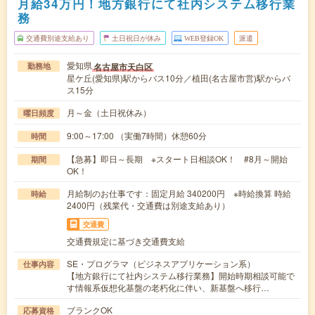
月給34万円！地方銀行にて社内システム移行業
務
交通費別途支給あり
土日祝日が休み
WEB登録OK
派遣
愛知県
名古屋市天白区
勤務地
星ケ丘(愛知県)駅からバス10分／植田(名古屋市営)駅からバ
ス15分
月～金（土日祝休み）
曜日頻度
9:00～17:00 （実働7時間）休憩60分
時間
【急募】即日～長期 ※スタート日相談OK！ #8月～開始
期間
OK！
月給制のお仕事です：固定月給 340200円 ※時給換算 時給
時給
2400円（残業代・交通費は別途支給あり）
交通費
交通費規定に基づき交通費支給
SE・プログラマ（ビジネスアプリケーション系）
仕事内容
【地方銀行にて社内システム移行業務】開始時期相談可能で
す情報系仮想化基盤の老朽化に伴い、新基盤へ移行…
ブランクOK
応募資格