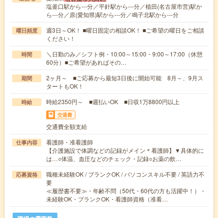
塩釜口駅から---分／平針駅から---分／植田(名古屋市営)駅か
ら---分／原(愛知県)駅から---分／鳴子北駅から---分
週3日～OK！ ■曜日固定の相談OK！ ■ご希望の曜日をご相談
曜日頻度
ください！
＼日勤のみ／シフト例・10:00～15:00・9:00～17:00（休憩
時間
60分）■ご希望があればその…
2ヶ月～ ■ご応募から最短3日後に開始可能 8月～、9月ス
期間
タートもOK！
時給2350円～ ■週払いOK ■日収1万8800円以上
時給
交通費
交通費全額支給
看護師・准看護師
仕事内容
【介護施設で体調などの記録がメイン＊看護師】▼具体的に
は…○体温、血圧などのチェック・記録○お薬の飲…
職種未経験OK / ブランクOK / パソコンスキル不要 / 英語力不
応募資格
要
≪履歴書不要≫・年齢不問（50代・60代の方も活躍中！）・
未経験OK・ブランクOK・看護師資格（准看…