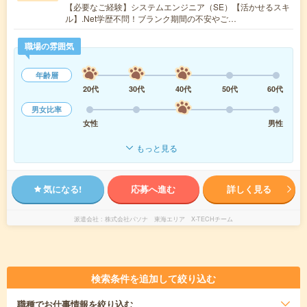
【必要なご経験】システムエンジニア（SE）【活かせるスキ
ル】.Net学歴不問！ブランク期間の不安やご…
職場の雰囲気
年齢層
20代
30代
40代
50代
60代
男女比率
女性
男性
もっと見る
気になる!
応募へ進む
詳しく見る
派遣会社
株式会社パソナ 東海エリア X-TECHチーム
検索条件を追加して絞り込む
職種
でお仕事情報を絞り込む