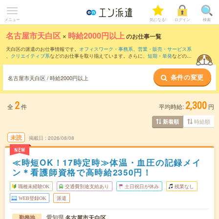
メニュー
気になる!
ログイン
検索
名古屋市天白区
×
時給2000円以上
のお仕事一覧
天白区の派遣のお仕事情報です。
オフィスワーク・事務系
、
営業・販売・サービス系
、
クリエイティブ系
などのお仕事を取り揃えています。さらに、
短期
・
単発
などの期
間や、
職種未経験OK
などのこだわり条件で絞り込んでいただけます。
条件の変更
名古屋市天白区 / 時給2000円以上
2
2,300
全
件
平均時給:
円
時給順
新着順
未読
掲載日
2026/08/08
NEW
≪時短OK！17時定時≫体温・血圧の記録メイ
ン＊看護師資格で高時給2350円！
職種未経験OK
交通費別途支給あり
土日祝日が休み
残業なし
WEB登録OK
派遣
愛知県
名古屋市天白区
勤務地