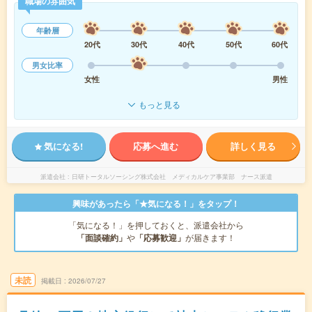
職場の雰囲気
年齢層
20代
30代
40代
50代
60代
男女比率
女性
男性
もっと見る
気になる!
応募へ進む
詳しく見る
派遣会社
日研トータルソーシング株式会社 メディカルケア事業部 ナース派遣
興味があったら「★気になる！」をタップ！
「気になる！」を押しておくと、派遣会社から
「面談確約」
や
「応募歓迎」
が届きます！
未読
掲載日
2026/07/27