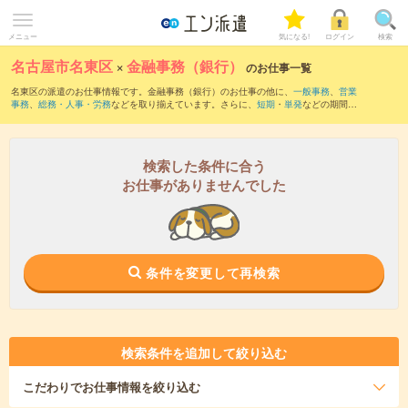
メニュー
気になる!
ログイン
検索
名古屋市名東区
×
金融事務（銀行）
のお仕事一覧
名東区の派遣のお仕事情報です。金融事務（銀行）のお仕事の他に、
一般事務
、
営業
事務
、
総務・人事・労務
などを取り揃えています。さらに、
短期
・
単発
などの期間
や、
職種未経験OK
などのこだわり条件で絞り込んでいただけます。職種辞典：
金融事
務のお仕事とは？とは？
検索した条件に合う
お仕事がありませんでした
条件を変更して再検索
検索条件を追加して絞り込む
こだわり
でお仕事情報を絞り込む