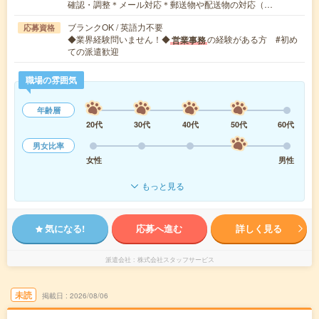
確認・調整＊メール対応＊郵送物や配送物の対応（…
ブランクOK / 英語力不要
応募資格
◆業界経験問いません！◆
の経験がある方 #初め
営業事務
ての派遣歓迎
職場の雰囲気
年齢層
20代
30代
40代
50代
60代
男女比率
女性
男性
もっと見る
気になる!
応募へ進む
詳しく見る
派遣会社
株式会社スタッフサービス
未読
掲載日
2026/08/06