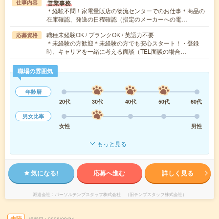
営業事務
仕事内容
＊経験不問！家電量販店の物流センターでのお仕事＊商品の
在庫確認、発送の日程確認（指定のメーカーへの電…
職種未経験OK / ブランクOK / 英語力不要
応募資格
＊未経験の方歓迎＊未経験の方でも安心スタート！・登録
時、キャリアを一緒に考える面談（TEL面談の場合…
職場の雰囲気
年齢層
20代
30代
40代
50代
60代
男女比率
女性
男性
もっと見る
気になる!
応募へ進む
詳しく見る
派遣会社
パーソルテンプスタッフ株式会社 （旧テンプスタッフ株式会社）
未読
掲載日
2026/08/04