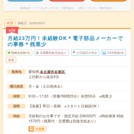
派遣会社
パーソルテンプスタッフ株式会社 （旧テンプスタッフ株式会社）
未読
掲載日
2026/08/07
NEW
月給23万円！未経験OK＊電子部品メーカーで
の事務＊残業少
職種未経験OK
交通費別途支給あり
土日祝日が休み
WEB登録OK
派遣
愛知県
名古屋市名東区
勤務地
上社駅から徒歩5分
月～金（土日祝休み）
曜日頻度
9:00～17:20 （実働7時間25分）休憩55分 ※残業少
時間
【急募】即日～長期 ※スタート日相談OK！
期間
月給制のお仕事です：固定月給 236000円 ※時給換算 時給
時給
1570円（残業代・交通費は別途支給あり）
交通費