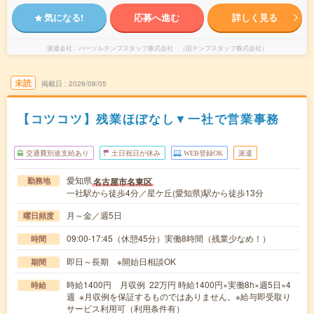
気になる!
応募へ進む
詳しく見る
派遣会社
パーソルテンプスタッフ株式会社 （旧テンプスタッフ株式会社）
未読
掲載日
2026/08/05
【コツコツ】残業ほぼなし▼一社で営業事務
交通費別途支給あり
土日祝日が休み
WEB登録OK
派遣
愛知県
名古屋市名東区
勤務地
一社駅から徒歩4分／星ケ丘(愛知県)駅から徒歩13分
月～金／週5日
曜日頻度
09:00-17:45（休憩45分）実働8時間（残業少なめ！）
時間
即日～長期 ※開始日相談OK
期間
時給1400円 月収例 22万円 時給1400円×実働8h×週5日×4
時給
週 ※月収例を保証するものではありません。※給与即受取り
サービス利用可（利用条件有）