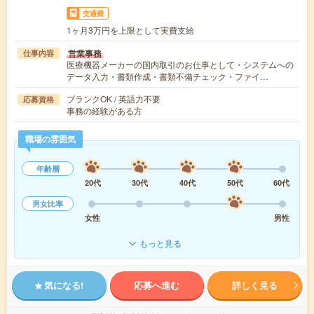
交通費
1ヶ月3万円を上限として実費支給
営業事務
仕事内容
医療機器メーカーの国内取引のお仕事として・システムへの
データ入力・書類作成・書類不備チェック・ファイ…
ブランクOK / 英語力不要
応募資格
事務の経験がある方
職場の雰囲気
年齢層
20代
30代
40代
50代
60代
男女比率
女性
男性
もっと見る
気になる!
応募へ進む
詳しく見る