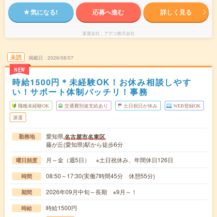
気になる!
応募へ進む
詳しく見る
派遣会社
アデコ株式会社
未読
掲載日
2026/08/07
NEW
時給1500円＊未経験OK！お休み相談しやす
い！サポート体制バッチリ！事務
職種未経験OK
交通費別途支給あり
土日祝日が休み
WEB登録OK
派遣
愛知県
名古屋市名東区
勤務地
藤が丘(愛知県)駅から徒歩6分
月～金（週5日） ※土日祝休み、年間休日126日
曜日頻度
08:50～17:30(実働7時間45分 休憩55分)
時間
2026年09月中旬～長期 ※9月～！
期間
時給1500円
時給