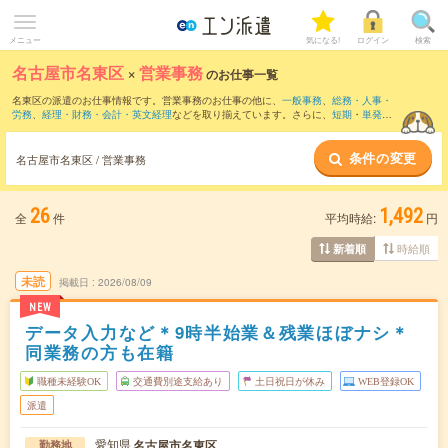
メニュー
気になる!
ログイン
検索
名古屋市名東区
×
営業事務
のお仕事一覧
名東区の派遣のお仕事情報です。営業事務のお仕事の他に、
一般事務
、
総務・人事・
労務
、
経理・財務・会計・英文経理
などを取り揃えています。さらに、
短期
・
単発
な
どの期間や、
職種未経験OK
などのこだわり条件で絞り込んでいただけます。職種辞
典：
営業事務のお仕事とは？とは？
条件の変更
名古屋市名東区 / 営業事務
26
1,492
全
件
平均時給:
円
時給順
新着順
未読
掲載日
2026/08/09
NEW
データ入力など＊9時半始業＆残業ほぼナシ＊
同業務の方も在籍
職種未経験OK
交通費別途支給あり
土日祝日が休み
WEB登録OK
派遣
愛知県
名古屋市名東区
勤務地