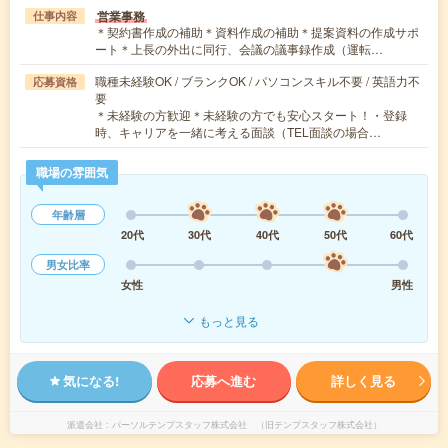
営業事務
仕事内容
＊契約書作成の補助＊資料作成の補助＊提案資料の作成サポ
ート＊上長の外出に同行、会議の議事録作成（運転…
職種未経験OK / ブランクOK / パソコンスキル不要 / 英語力不
応募資格
要
＊未経験の方歓迎＊未経験の方でも安心スタート！・登録
時、キャリアを一緒に考える面談（TEL面談の場合…
職場の雰囲気
年齢層
20代
30代
40代
50代
60代
男女比率
女性
男性
もっと見る
気になる!
応募へ進む
詳しく見る
派遣会社
パーソルテンプスタッフ株式会社 （旧テンプスタッフ株式会社）