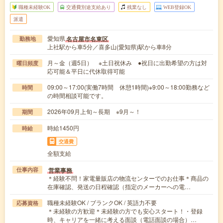
職種未経験OK
交通費別途支給あり
残業なし
WEB登録OK
派遣
愛知県
名古屋市名東区
勤務地
上社駅から車5分／喜多山(愛知県)駅から車8分
月～金（週5日） ※土日祝休み ●祝日に出勤希望の方は対
曜日頻度
応可能＆平日に代休取得可能
09:00～17:00(実働7時間 休憩1時間)※9:00～18:00勤務など
時間
の時間相談可能です。
2026年09月上旬～長期 ※9月～！
期間
時給1450円
時給
交通費
全額支給
営業事務
仕事内容
＊経験不問！家電量販店の物流センターでのお仕事＊商品の
在庫確認、発送の日程確認（指定のメーカーへの電…
職種未経験OK / ブランクOK / 英語力不要
応募資格
＊未経験の方歓迎＊未経験の方でも安心スタート！・登録
時、キャリアを一緒に考える面談（電話面談の場合）…