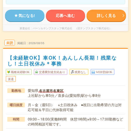
気になる!
応募へ進む
詳しく見る
派遣会社
パーソルテンプスタッフ株式会社 （旧テンプスタッフ株式会社）
未読
掲載日
2026/08/05
【未経験OK】車OK！あんしん長期！残業な
し！土日祝休み＊事務
職種未経験OK
交通費別途支給あり
残業なし
WEB登録OK
派遣
愛知県
名古屋市名東区
勤務地
上社駅から車5分／喜多山(愛知県)駅から車8分
月～金（週5日） ※土日祝休み ●祝日に出勤希望の方は対
曜日頻度
応可能＆平日に代休取得可能
09:00～18:00(実働8時間 休憩1時間)※9:00～17:00勤務など
時間
の時間相談可能です。