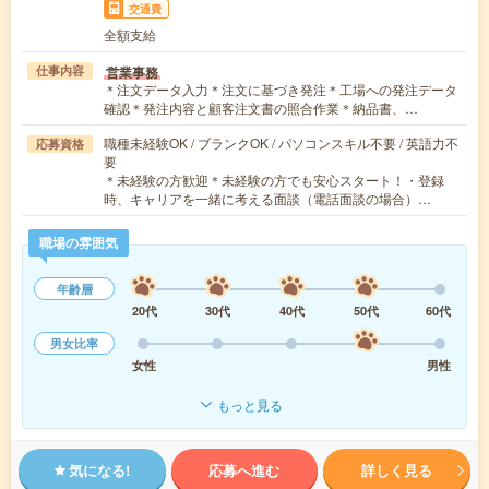
交通費
全額支給
営業事務
仕事内容
＊注文データ入力＊注文に基づき発注＊工場への発注データ
確認＊発注内容と顧客注文書の照合作業＊納品書、…
職種未経験OK / ブランクOK / パソコンスキル不要 / 英語力不
応募資格
要
＊未経験の方歓迎＊未経験の方でも安心スタート！・登録
時、キャリアを一緒に考える面談（電話面談の場合）…
職場の雰囲気
年齢層
20代
30代
40代
50代
60代
男女比率
女性
男性
もっと見る
気になる!
応募へ進む
詳しく見る