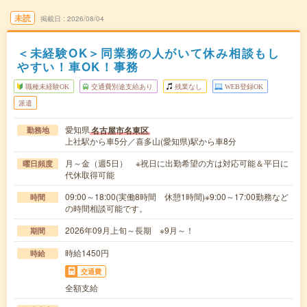
未読
掲載日
2026/08/04
＜未経験OK＞同業務の人がいて休み相談もし
やすい！車OK！事務
職種未経験OK
交通費別途支給あり
残業なし
WEB登録OK
派遣
愛知県
名古屋市名東区
勤務地
上社駅から車5分／喜多山(愛知県)駅から車8分
月～金（週5日） ※祝日に出勤希望の方は対応可能＆平日に
曜日頻度
代休取得可能
09:00～18:00(実働8時間 休憩1時間)※9:00～17:00勤務など
時間
の時間相談可能です。
2026年09月上旬～長期 ※9月～！
期間
時給1450円
時給
交通費
全額支給