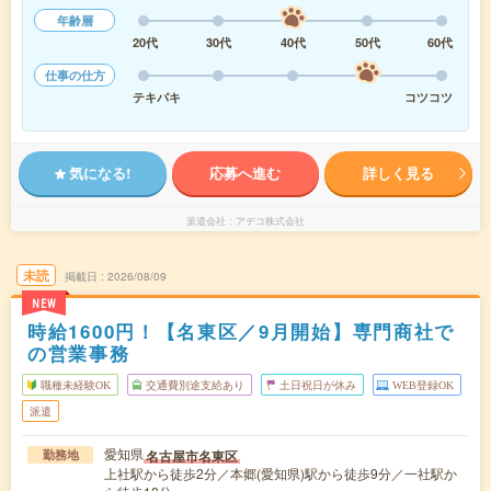
年齢層
20代
30代
40代
50代
60代
仕事の仕方
テキパキ
コツコツ
気になる!
応募へ進む
詳しく見る
派遣会社
アデコ株式会社
未読
掲載日
2026/08/09
NEW
時給1600円！【名東区／9月開始】専門商社で
の営業事務
職種未経験OK
交通費別途支給あり
土日祝日が休み
WEB登録OK
派遣
愛知県
名古屋市名東区
勤務地
上社駅から徒歩2分／本郷(愛知県)駅から徒歩9分／一社駅か