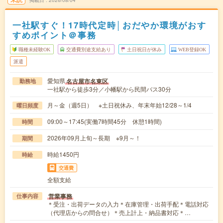
一社駅すぐ！17時代定時│おだやか環境がおす
すめポイント＠事務
職種未経験OK
交通費別途支給あり
土日祝日が休み
WEB登録OK
派遣
愛知県
名古屋市名東区
勤務地
一社駅から徒歩3分／小幡駅から民間バス30分
月～金（週5日） ※土日祝休み、年末年始12/28～1/4
曜日頻度
09:00～17:45(実働7時間45分 休憩1時間)
時間
2026年09月上旬～長期 ※9月～！
期間
時給1450円
時給
交通費
全額支給
営業事務
仕事内容
＊受注・出荷データの入力＊在庫管理・出荷手配＊電話対応
（代理店からの問合せ）＊売上計上・納品書対応＊…