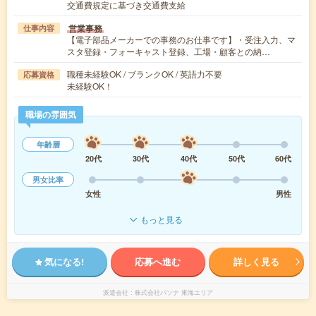
交通費規定に基づき交通費支給
営業事務
仕事内容
【電子部品メーカーでの事務のお仕事です】・受注入力、マ
スタ登録・フォーキャスト登録、工場・顧客との納…
職種未経験OK / ブランクOK / 英語力不要
応募資格
未経験OK！
職場の雰囲気
年齢層
20代
30代
40代
50代
60代
男女比率
女性
男性
もっと見る
気になる!
応募へ進む
詳しく見る
派遣会社
株式会社パソナ 東海エリア