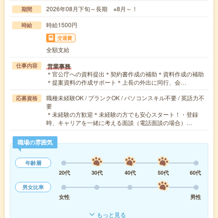
2026年08月下旬～長期 ※8月～！
期間
時給1500円
時給
交通費
全額支給
営業事務
仕事内容
＊官公庁への資料提出＊契約書作成の補助＊資料作成の補助
＊提案資料の作成サポート＊上長の外出に同行、会…
職種未経験OK / ブランクOK / パソコンスキル不要 / 英語力不
応募資格
要
＊未経験の方歓迎＊未経験の方でも安心スタート！・登録
時、キャリアを一緒に考える面談（電話面談の場合）…
職場の雰囲気
年齢層
20代
30代
40代
50代
60代
男女比率
女性
男性
もっと見る