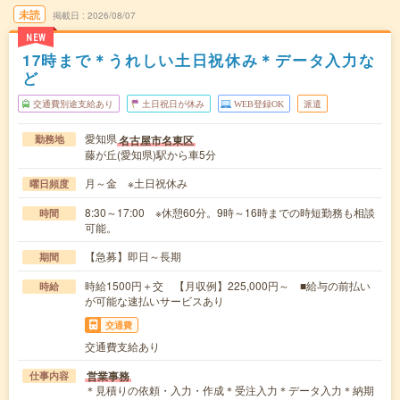
未読
掲載日
2026/08/07
NEW
17時まで＊うれしい土日祝休み＊データ入力な
ど
交通費別途支給あり
土日祝日が休み
WEB登録OK
派遣
愛知県
名古屋市名東区
勤務地
藤が丘(愛知県)駅から車5分
月～金 ※土日祝休み
曜日頻度
8:30～17:00 ※休憩60分。9時～16時までの時短勤務も相談
時間
可能。
【急募】即日～長期
期間
時給1500円＋交 【月収例】225,000円～ ■給与の前払い
時給
が可能な速払いサービスあり
交通費
交通費支給あり
営業事務
仕事内容
＊見積りの依頼・入力・作成＊受注入力＊データ入力＊納期