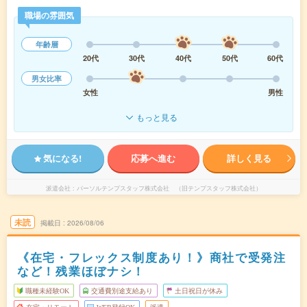
職場の雰囲気
年齢層
20代
30代
40代
50代
60代
男女比率
女性
男性
もっと見る
気になる!
応募へ進む
詳しく見る
派遣会社
パーソルテンプスタッフ株式会社 （旧テンプスタッフ株式会社）
未読
掲載日
2026/08/06
《在宅・フレックス制度あり！》商社で受発注
など！残業ほぼナシ！
職種未経験OK
交通費別途支給あり
土日祝日が休み