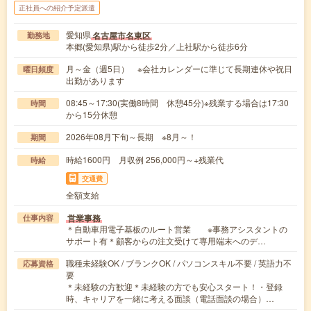
正社員への紹介予定派遣
愛知県
名古屋市名東区
勤務地
本郷(愛知県)駅から徒歩2分／上社駅から徒歩6分
月～金（週5日） ※会社カレンダーに準じて長期連休や祝日
曜日頻度
出勤があります
08:45～17:30(実働8時間 休憩45分)※残業する場合は17:30
時間
から15分休憩
2026年08月下旬～長期 ※8月～！
期間
時給1600円 月収例 256,000円～+残業代
時給
交通費
全額支給
営業事務
仕事内容
＊自動車用電子基板のルート営業 ※事務アシスタントの
サポート有＊顧客からの注文受けて専用端末へのデ…
職種未経験OK / ブランクOK / パソコンスキル不要 / 英語力不
応募資格
要
＊未経験の方歓迎＊未経験の方でも安心スタート！・登録
時、キャリアを一緒に考える面談（電話面談の場合）…