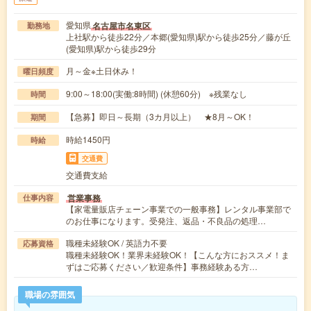
愛知県
名古屋市名東区
勤務地
上社駅から徒歩22分／本郷(愛知県)駅から徒歩25分／藤が丘
(愛知県)駅から徒歩29分
月～金※土日休み！
曜日頻度
9:00～18:00(実働:8時間) (休憩60分) ※残業なし
時間
【急募】即日～長期（3カ月以上） ★8月～OK！
期間
時給1450円
時給
交通費
交通費支給
営業事務
仕事内容
【家電量販店チェーン事業での一般事務】レンタル事業部で
のお仕事になります。受発注、返品・不良品の処理…
職種未経験OK / 英語力不要
応募資格
職種未経験OK！業界未経験OK！【こんな方におススメ！ま
ずはご応募ください／歓迎条件】事務経験ある方…
職場の雰囲気