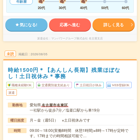
年齢層
20代
30代
40代
50代
60代
気になる!
応募へ進む
詳しく見る
派遣会社
マンパワーグループ株式会社 名古屋支店
未読
掲載日
2026/08/05
時給1500円＊【あんしん長期】残業ほぼな
し！土日祝休み＊事務
職種未経験OK
交通費別途支給あり
土日祝日が休み
WEB登録OK
派遣
愛知県
名古屋市名東区
勤務地
一社駅から徒歩7分／塩釜口駅から車19分
月～金（週5日） ※土日祝休みです
曜日頻度
09:00～18:00(実働8時間 休憩1時間)※8時～17時が定時で
時間
す。17時までの時間相談可能で…