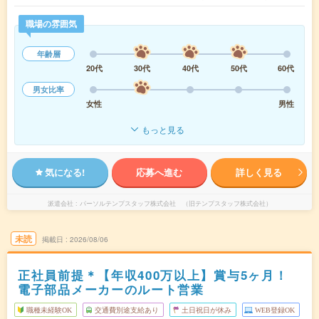
職場の雰囲気
年齢層
20代
30代
40代
50代
60代
男女比率
女性
男性
もっと見る
気になる!
応募へ進む
詳しく見る
派遣会社
パーソルテンプスタッフ株式会社 （旧テンプスタッフ株式会社）
未読
掲載日
2026/08/06
正社員前提＊【年収400万以上】賞与5ヶ月！
電子部品メーカーのルート営業
職種未経験OK
交通費別途支給あり
土日祝日が休み
WEB登録OK