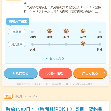
要
＊未経験の方歓迎＊未経験の方でも安心スタート！・登録
時、キャリアを一緒に考える面談（電話面談の場合）…
職場の雰囲気
年齢層
20代
30代
40代
50代
60代
男女比率
女性
男性
もっと見る
気になる!
応募へ進む
詳しく見る
派遣会社
パーソルテンプスタッフ株式会社 （旧テンプスタッフ株式会社）
未読
掲載日
2026/08/06
時給1500円＊《時間相談OK！》長期！契約書