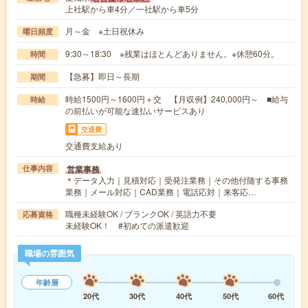
上社駅から車4分／一社駅から車5分
月～金 ※土日祝休み
曜日頻度
9:30～18:30 ※残業はほとんどありません。※休憩60分。
時間
【急募】即日～長期
期間
時給1500円～1600円＋交 【月収例】240,000円～ ■給与
時給
の前払いが可能な速払いサービスあり
交通費
交通費支給あり
営業事務
仕事内容
＊データ入力｜見積対応｜受発注業務｜その他付随する事務
業務｜メール対応｜CAD業務｜電話応対｜来客応…
職種未経験OK / ブランクOK / 英語力不要
応募資格
未経験OK！ #初めての派遣歓迎
職場の雰囲気
年齢層
20代
30代
40代
50代
60代