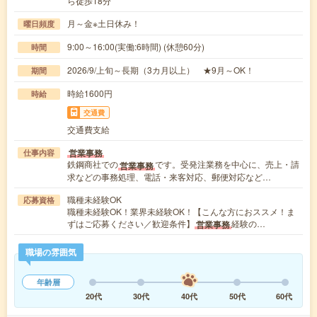
ら徒歩18分
月～金※土日休み！
曜日頻度
9:00～16:00(実働:6時間) (休憩60分)
時間
2026/9/上旬～長期（3カ月以上） ★9月～OK！
期間
時給1600円
時給
交通費
交通費支給
営業事務
仕事内容
鉄鋼商社での
です。受発注業務を中心に、売上・請
営業事務
求などの事務処理、電話・来客対応、郵便対応など…
職種未経験OK
応募資格
職種未経験OK！業界未経験OK！【こんな方におススメ！ま
ずはご応募ください／歓迎条件】
経験の…
営業事務
職場の雰囲気
年齢層
20代
30代
40代
50代
60代