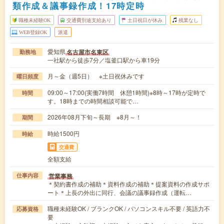
類作成＆議事録作成！17時定時
職種未経験OK
交通費別途支給あり
土日祝日が休み
残業なし
WEB登録OK
派遣
愛知県
名古屋市名東区
勤務地
一社駅から徒歩7分／塩釜口駅から車19分
月～金（週5日） ※土日祝休みです
曜日頻度
09:00～17:00(実働7時間 休憩1時間)※8時～17時が定時で
時間
す。18時までの時間相談可能で…
2026年08月下旬～長期 ※8月～！
期間
時給1500円
時給
交通費
全額支給
営業事務
仕事内容
＊契約書作成の補助＊資料作成の補助＊提案資料の作成サポ
ート＊上長の外出に同行、会議の議事録作成（運転…
職種未経験OK / ブランクOK / パソコンスキル不要 / 英語力不
応募資格
要