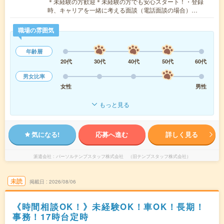
＊未経験の方歓迎＊未経験の方でも安心スタート！・登録
時、キャリアを一緒に考える面談（電話面談の場合）…
職場の雰囲気
年齢層
20代
30代
40代
50代
60代
男女比率
女性
男性
もっと見る
気になる!
応募へ進む
詳しく見る
派遣会社
パーソルテンプスタッフ株式会社 （旧テンプスタッフ株式会社）
未読
掲載日
2026/08/06
《時間相談OK！》未経験OK！車OK！長期！
事務！17時台定時