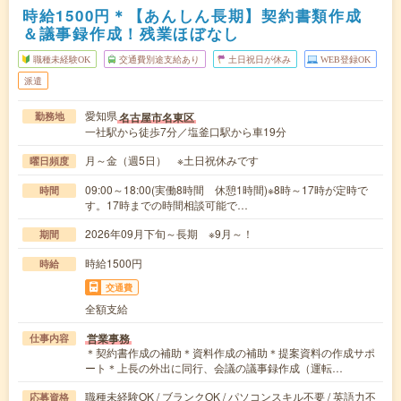
時給1500円＊【あんしん長期】契約書類作成
＆議事録作成！残業ほぼなし
職種未経験OK
交通費別途支給あり
土日祝日が休み
WEB登録OK
派遣
愛知県
名古屋市名東区
勤務地
一社駅から徒歩7分／塩釜口駅から車19分
月～金（週5日） ※土日祝休みです
曜日頻度
09:00～18:00(実働8時間 休憩1時間)※8時～17時が定時で
時間
す。17時までの時間相談可能で…
2026年09月下旬～長期 ※9月～！
期間
時給1500円
時給
交通費
全額支給
営業事務
仕事内容
＊契約書作成の補助＊資料作成の補助＊提案資料の作成サポ
ート＊上長の外出に同行、会議の議事録作成（運転…
職種未経験OK / ブランクOK / パソコンスキル不要 / 英語力不
応募資格