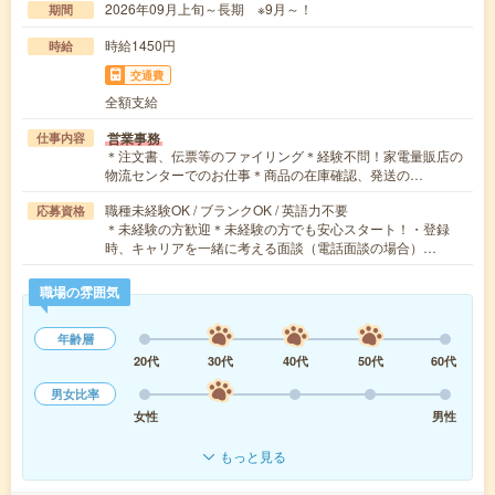
2026年09月上旬～長期 ※9月～！
期間
時給1450円
時給
交通費
全額支給
営業事務
仕事内容
＊注文書、伝票等のファイリング＊経験不問！家電量販店の
物流センターでのお仕事＊商品の在庫確認、発送の…
職種未経験OK / ブランクOK / 英語力不要
応募資格
＊未経験の方歓迎＊未経験の方でも安心スタート！・登録
時、キャリアを一緒に考える面談（電話面談の場合）…
職場の雰囲気
年齢層
20代
30代
40代
50代
60代
男女比率
女性
男性
もっと見る