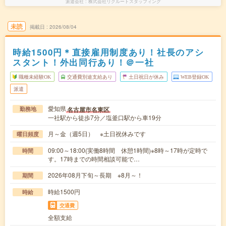
派遣会社
株式会社リクルートスタッフィング
未読
掲載日
2026/08/04
時給1500円＊直接雇用制度あり！社長のアシ
スタント！外出同行あり！＠一社
職種未経験OK
交通費別途支給あり
土日祝日が休み
WEB登録OK
派遣
愛知県
名古屋市名東区
勤務地
一社駅から徒歩7分／塩釜口駅から車19分
月～金（週5日） ※土日祝休みです
曜日頻度
09:00～18:00(実働8時間 休憩1時間)※8時～17時が定時で
時間
す。17時までの時間相談可能で…
2026年08月下旬～長期 ※8月～！
期間
時給1500円
時給
交通費
全額支給