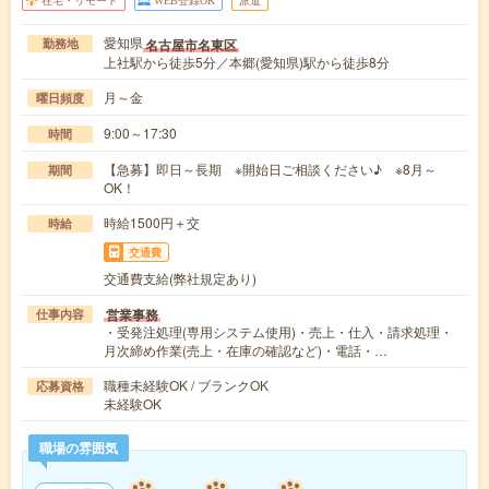
在宅・リモート
WEB登録OK
派遣
愛知県
名古屋市名東区
勤務地
上社駅から徒歩5分／本郷(愛知県)駅から徒歩8分
月～金
曜日頻度
9:00～17:30
時間
【急募】即日～長期 ※開始日ご相談ください♪ ※8月～
期間
OK！
時給1500円＋交
時給
交通費
交通費支給(弊社規定あり)
営業事務
仕事内容
・受発注処理(専用システム使用)・売上・仕入・請求処理・
月次締め作業(売上・在庫の確認など)・電話・…
職種未経験OK / ブランクOK
応募資格
未経験OK
職場の雰囲気