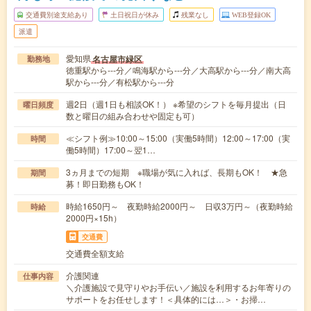
交通費別途支給あり
土日祝日が休み
残業なし
WEB登録OK
派遣
愛知県
名古屋市緑区
勤務地
徳重駅から---分／鳴海駅から---分／大高駅から---分／南大高
駅から---分／有松駅から---分
週2日（週1日も相談OK！） ※希望のシフトを毎月提出（日
曜日頻度
数と曜日の組み合わせや固定も可）
≪シフト例≫10:00～15:00（実働5時間）12:00～17:00（実
時間
働5時間）17:00～翌1…
3ヵ月までの短期 ※職場が気に入れば、長期もOK！ ★急
期間
募！即日勤務もOK！
時給1650円～ 夜勤時給2000円～ 日収3万円～（夜勤時給
時給
2000円×15h）
交通費
交通費全額支給
介護関連
仕事内容
＼介護施設で見守りやお手伝い／施設を利用するお年寄りの
サポートをお任せします！＜具体的には…＞・お掃…