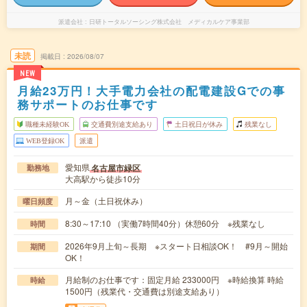
派遣会社
日研トータルソーシング株式会社 メディカルケア事業部
未読
掲載日
2026/08/07
NEW
月給23万円！大手電力会社の配電建設Gでの事
務サポートのお仕事です
職種未経験OK
交通費別途支給あり
土日祝日が休み
残業なし
WEB登録OK
派遣
愛知県
名古屋市緑区
勤務地
大高駅から徒歩10分
月～金（土日祝休み）
曜日頻度
8:30～17:10 （実働7時間40分）休憩60分 ※残業なし
時間
2026年9月上旬～長期 ※スタート日相談OK！ #9月～開始
期間
OK！
月給制のお仕事です：固定月給 233000円 ※時給換算 時給
時給
1500円（残業代・交通費は別途支給あり）