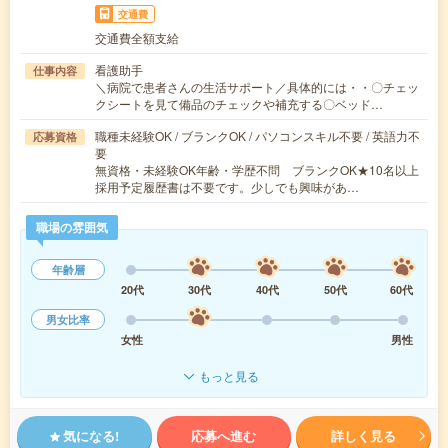
交通費
交通費全額支給
看護助手
仕事内容
＼病院で患者さんの生活サポート／具体的には・・〇チェッ
クシートを見て備品のチェックや補充する〇ベッド…
職種未経験OK / ブランクOK / パソコンスキル不要 / 英語力不
応募資格
要
無資格・未経験OK年齢・学歴不問 ブランクOK★10名以上
採用予定履歴書は不要です。少しでも興味があ…
職場の雰囲気
年齢層
20代
30代
40代
50代
60代
男女比率
女性
男性
もっと見る
気になる!
応募へ進む
詳しく見る