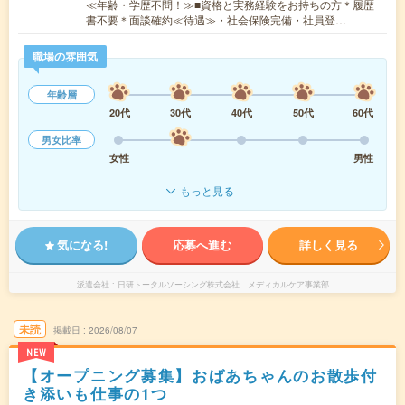
≪年齢・学歴不問！≫■資格と実務経験をお持ちの方＊履歴
書不要＊面談確約≪待遇≫・社会保険完備・社員登…
職場の雰囲気
年齢層
20代
30代
40代
50代
60代
男女比率
女性
男性
もっと見る
気になる!
応募へ進む
詳しく見る
派遣会社
日研トータルソーシング株式会社 メディカルケア事業部
未読
掲載日
2026/08/07
NEW
【オープニング募集】おばあちゃんのお散歩付
き添いも仕事の1つ