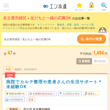
メニュー
気になる!
ログイン
検索
名古屋市緑区
×
友だちと一緒の応募OK
のお仕事一覧
緑区の派遣のお仕事情報です。
オフィスワーク・事務系
、
営業・販売・サービス系
、
クリエイティブ系
などのお仕事を取り揃えています。友だちと一緒の応募OKの条件の
他に、
交通費別途支給あり
、
職種未経験OK
、
10名以上の大量募集
などのこだわり条
件も取り揃えています。
条件の変更
名古屋市緑区 / 友だちと一緒の応募OK
47
1,494
全
件
平均時給:
円
時給順
新着順
未読
掲載日
2026/08/07
NEW
病院でカルテ整理や患者さんの生活サポート＊
未経験OK
職種未経験OK
交通費別途支給あり
土日祝日が休み
残業なし
WEB登録OK
派遣
愛知県
名古屋市緑区
勤務地