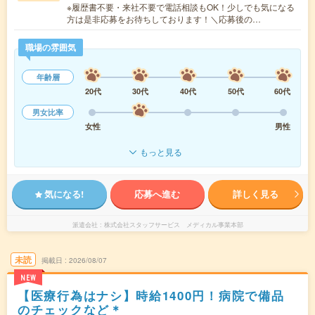
※履歴書不要・来社不要で電話相談もOK！少しでも気になる
方は是非応募をお待ちしております！＼応募後の…
職場の雰囲気
年齢層
20代
30代
40代
50代
60代
男女比率
女性
男性
もっと見る
気になる!
応募へ進む
詳しく見る
派遣会社
株式会社スタッフサービス メディカル事業本部
未読
掲載日
2026/08/07
NEW
【医療行為はナシ】時給1400円！病院で備品
のチェックなど＊