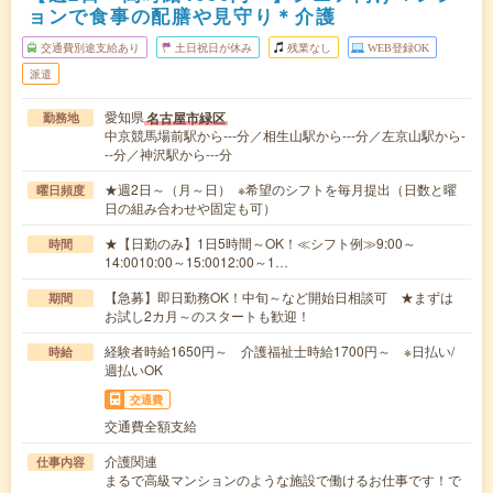
ョンで食事の配膳や見守り＊介護
交通費別途支給あり
土日祝日が休み
残業なし
WEB登録OK
派遣
愛知県
名古屋市緑区
勤務地
中京競馬場前駅から---分／相生山駅から---分／左京山駅から-
--分／神沢駅から---分
★週2日～（月～日） ※希望のシフトを毎月提出（日数と曜
曜日頻度
日の組み合わせや固定も可）
★【日勤のみ】1日5時間～OK！≪シフト例≫9:00～
時間
14:0010:00～15:0012:00～1…
【急募】即日勤務OK！中旬～など開始日相談可 ★まずは
期間
お試し2カ月～のスタートも歓迎！
経験者時給1650円～ 介護福祉士時給1700円～ ※日払い/
時給
週払いOK
交通費
交通費全額支給
介護関連
仕事内容
まるで高級マンションのような施設で働けるお仕事です！で