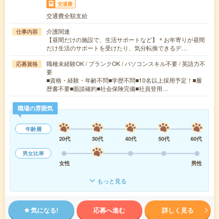
交通費
交通費全額支給
介護関連
仕事内容
【昼間だけの施設で、生活サポートなど】＊お年寄りが昼間
だけ生活のサポートを受けたり、気分転換できるデ…
職種未経験OK / ブランクOK / パソコンスキル不要 / 英語力不
応募資格
要
■資格・経験・年齢不問■学歴不問■10名以上採用予定！■履
歴書不要■面談確約■社会保険完備■社員登用…
職場の雰囲気
年齢層
20代
30代
40代
50代
60代
男女比率
女性
男性
もっと見る
気になる!
応募へ進む
詳しく見る