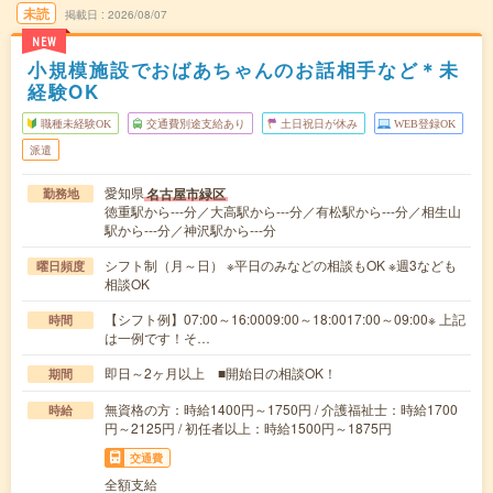
未読
掲載日
2026/08/07
NEW
小規模施設でおばあちゃんのお話相手など＊未
経験OK
職種未経験OK
交通費別途支給あり
土日祝日が休み
WEB登録OK
派遣
愛知県
名古屋市緑区
勤務地
徳重駅から---分／大高駅から---分／有松駅から---分／相生山
駅から---分／神沢駅から---分
シフト制（月～日） ※平日のみなどの相談もOK ※週3なども
曜日頻度
相談OK
【シフト例】07:00～16:0009:00～18:0017:00～09:00※ 上記
時間
は一例です！そ…
即日～2ヶ月以上 ■開始日の相談OK！
期間
無資格の方：時給1400円～1750円 / 介護福祉士：時給1700
時給
円～2125円 / 初任者以上：時給1500円～1875円
交通費
全額支給