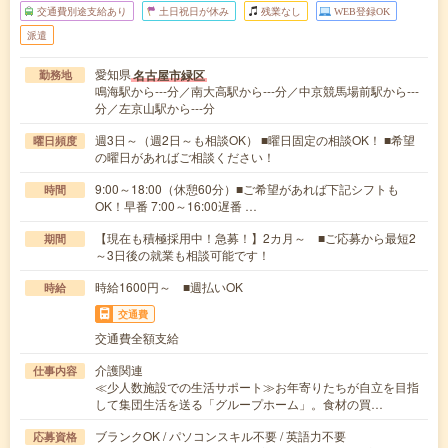
交通費別途支給あり
土日祝日が休み
残業なし
WEB登録OK
派遣
愛知県
名古屋市緑区
勤務地
鳴海駅から---分／南大高駅から---分／中京競馬場前駅から---
分／左京山駅から---分
週3日～（週2日～も相談OK） ■曜日固定の相談OK！ ■希望
曜日頻度
の曜日があればご相談ください！
9:00～18:00（休憩60分）■ご希望があれば下記シフトも
時間
OK！早番 7:00～16:00遅番 …
【現在も積極採用中！急募！】2カ月～ ■ご応募から最短2
期間
～3日後の就業も相談可能です！
時給1600円～ ■週払いOK
時給
交通費
交通費全額支給
介護関連
仕事内容
≪少人数施設での生活サポート≫お年寄りたちが自立を目指
して集団生活を送る「グループホーム」。食材の買…
ブランクOK / パソコンスキル不要 / 英語力不要
応募資格