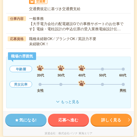
交通費
交通費規定に基づき交通費支給
一般事務
仕事内容
【大手電力会社の配電建設Gでの事務サポートのお仕事で
す】電線・電柱設計の申込伝票の受入業務電線設計伝…
職種未経験OK / ブランクOK / 英語力不要
応募資格
未経験OK！
職場の雰囲気
年齢層
20代
30代
40代
50代
60代
男女比率
女性
男性
もっと見る
気になる!
応募へ進む
詳しく見る
派遣会社
株式会社パソナ 東海エリア