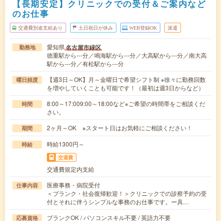
【長期安定】クリニックでの受付＆ご案内など
のお仕事
交通費別途支給あり
土日祝日が休み
WEB登録OK
派遣
愛知県
名古屋市緑区
勤務地
徳重駅から---分／鳴海駅から---分／大高駅から---分／南大高
駅から---分／有松駅から---分
【週3日～OK】月～金曜日で希望シフト制 ※徐々に勤務回数
曜日頻度
を増やしていくことも可能です！（最初は週3日からなど）
8:00～17:009:00～18:00など※ご希望の時間帯をご相談くだ
時間
さい。
2ヶ月～OK ※スタート日はお気軽にご相談ください！
期間
時給1300円～
時給
交通費
交通費規定内支給
医療事務・病院受付
仕事内容
＜ブランク・社会復帰歓迎！＞クリニックでの診察予約の受
付とそれに伴うシンプルな事務のお仕事です。ー具…
ブランクOK / パソコンスキル不要 / 英語力不要
応募資格