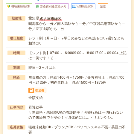
職種未経験OK
交通費別途支給あり
WEB登録OK
派遣
愛知県
名古屋市緑区
勤務地
鳴海駅から---分／南大高駅から---分／中京競馬場前駅から---
分／左京山駅から---分
シフト制（月～日） ※平日のみなどの相談もOK ※週3なども
曜日頻度
相談OK
【シフト例】07:00～16:0009:00～18:0017:00～09:00※ 上記
時間
は一例です！そ…
即日～2ヶ月以上
期間
無資格の方：時給1400円～1750円 / 介護福祉士：時給1700
時給
円～2125円 / 初任者以上：時給1500円～1875円
交通費
全額支給
看護助手
仕事内容
＼無資格・未経験OKの看護助手／医療行為は一切行わない
ので未経験でも安心！▽具体的には…・リネンやシ…
職種未経験OK / ブランクOK / パソコンスキル不要 / 英語力不
応募資格
要