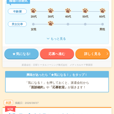
職場の雰囲気
年齢層
20代
30代
40代
50代
60代
男女比率
女性
男性
もっと見る
気になる!
応募へ進む
詳しく見る
派遣会社
日研トータルソーシング株式会社 メディカルケア事業部
興味があったら「★気になる！」をタップ！
「気になる！」を押しておくと、派遣会社から
「面談確約」
や
「応募歓迎」
が届きます！
未読
掲載日
2026/08/07
NEW