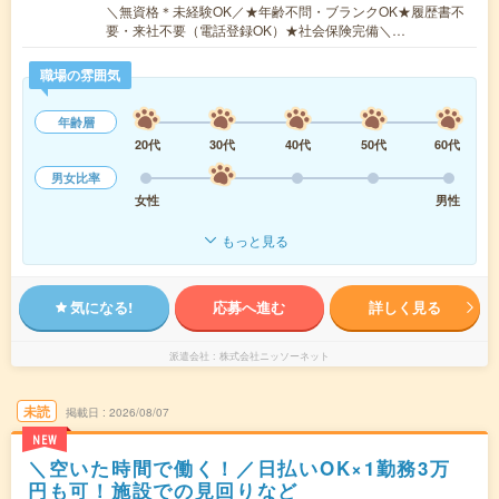
＼無資格＊未経験OK／★年齢不問・ブランクOK★履歴書不
要・来社不要（電話登録OK）★社会保険完備＼…
職場の雰囲気
年齢層
20代
30代
40代
50代
60代
男女比率
女性
男性
もっと見る
気になる!
応募へ進む
詳しく見る
派遣会社
株式会社ニッソーネット
未読
掲載日
2026/08/07
NEW
＼空いた時間で働く！／日払いOK×1勤務3万
円も可！施設での見回りなど