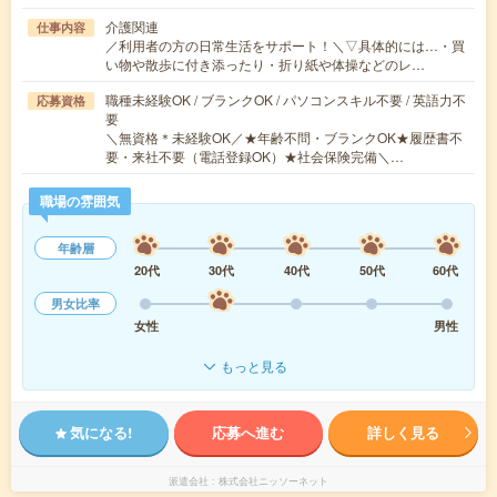
介護関連
仕事内容
／利用者の方の日常生活をサポート！＼▽具体的には…・買
い物や散歩に付き添ったり・折り紙や体操などのレ…
職種未経験OK / ブランクOK / パソコンスキル不要 / 英語力不
応募資格
要
＼無資格＊未経験OK／★年齢不問・ブランクOK★履歴書不
要・来社不要（電話登録OK）★社会保険完備＼…
職場の雰囲気
年齢層
20代
30代
40代
50代
60代
男女比率
女性
男性
もっと見る
気になる!
応募へ進む
詳しく見る
派遣会社
株式会社ニッソーネット