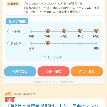
ブランクOK / パソコンスキル不要 / 英語力不要
応募資格
＜無資格OK！＞介護の経験をお持ちの方ブランクOK・年齢
不問！WワークOK10名以上募集中！履歴書不…
職場の雰囲気
年齢層
20代
30代
40代
50代
60代
男女比率
女性
男性
もっと見る
気になる!
応募へ進む
詳しく見る
派遣会社
ケアスタッフィング株式会社
未読
掲載日
2026/08/07
NEW
【週2日＊高時給1650円～】シニア向けマンシ