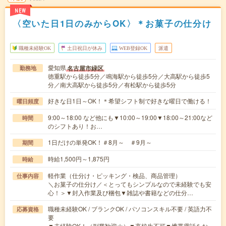
NEW
〈空いた日1日のみからOK〉＊お菓子の仕分け
職種未経験OK
土日祝日が休み
WEB登録OK
派遣
愛知県
名古屋市緑区
勤務地
徳重駅から徒歩5分／鳴海駅から徒歩5分／大高駅から徒歩5
分／南大高駅から徒歩5分／有松駅から徒歩5分
好きな日1日～OK！＊希望シフト制で好きな曜日で働ける！
曜日頻度
9:00～18:00 など他にも▼10:00～19:00▼18:00～21:00など
時間
のシフトあり！お…
1日だけの単発OK！＃8月～ ＃9月～
期間
時給1,500円～1,875円
時給
軽作業（仕分け・ピッキング・検品、商品管理）
仕事内容
＼お菓子の仕分け／＜とってもシンプルなので未経験でも安
心！＞▼封入作業及び梱包▼雑誌や書籍などの仕分…
職種未経験OK / ブランクOK / パソコンスキル不要 / 英語力不
応募資格
要
▼未経験OK！（副業歓迎☆）▼高校生不可▼携帯電話をお