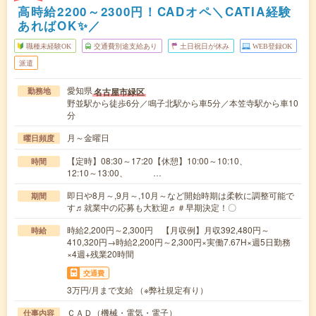
高時給2200～2300円！CADオペ＼CATIA経験
あればOK✨／
職種未経験OK
交通費別途支給あり
土日祝日が休み
WEB登録OK
派遣
愛知県
名古屋市緑区
勤務地
野並駅から徒歩6分／鳴子北駅から車5分／本笠寺駅から車10
分
月～金曜日
曜日頻度
【定時】08:30～17:20【休憩】10:00～10:10、
時間
12:10～13:00、 …
即日や8月～,9月～,10月～など開始時期は柔軟に調整可能で
期間
す♬就業中の応募も大歓迎♬＃早期決定！〇
時給2,200円～2,300円 【月収例】月収392,480円～
時給
410,320円→時給2,200円～2,300円×実働7.67H×週5日勤務
×4週+残業20時間
交通費
3万円/月まで支給 （※弊社規定有り）
ＣＡＤ（機械・電気・電子）
仕事内容