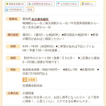
職種未経験OK
交通費別途支給あり
土日祝日が休み
残業なし
WEB登録OK
派遣
愛知県
名古屋市緑区
勤務地
鳴海駅から---分／南大高駅から---分／中京競馬場前駅から---
分／左京山駅から---分
週3日～（週2日～も相談OK） ■曜日固定の相談OK！ ■希望
曜日頻度
の曜日があればご相談ください！
9:00～18:00（休憩60分）■ご希望があれば下記シフトも
時間
OK！早番 7:00～16:00遅番 …
【8月中のスタートOK！急募！】2カ月～ ■ご応募から最短
期間
2～3日後に就業が可能です！
無資格未経験：時給1450円～ ■週払いOK ■扶養内OK ■
時給
日収1万1600円以上
交通費
交通費全額支給
介護関連
仕事内容
≪散歩に付き添ったり、お話し相手になったり≫「え？意外
に簡単！」と思うくらい、スグできる仕事からスタ…