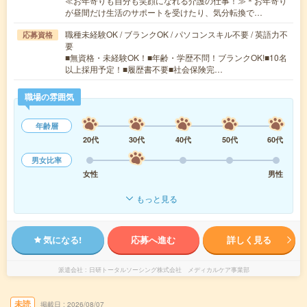
≪お年寄りも自分も笑顔になれる介護の仕事！≫＊お年寄り
が昼間だけ生活のサポートを受けたり、気分転換で…
職種未経験OK / ブランクOK / パソコンスキル不要 / 英語力不
応募資格
要
■無資格・未経験OK！■年齢・学歴不問！ブランクOK!■10名
以上採用予定！■履歴書不要■社会保険完…
職場の雰囲気
年齢層
20代
30代
40代
50代
60代
男女比率
女性
男性
もっと見る
気になる!
応募へ進む
詳しく見る
派遣会社
日研トータルソーシング株式会社 メディカルケア事業部
未読
掲載日
2026/08/07