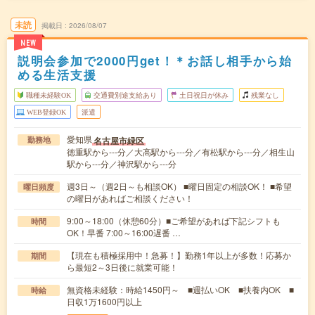
未読
掲載日
2026/08/07
NEW
説明会参加で2000円get！＊お話し相手から始
める生活支援
職種未経験OK
交通費別途支給あり
土日祝日が休み
残業なし
WEB登録OK
派遣
愛知県
名古屋市緑区
勤務地
徳重駅から---分／大高駅から---分／有松駅から---分／相生山
駅から---分／神沢駅から---分
週3日～（週2日～も相談OK） ■曜日固定の相談OK！ ■希望
曜日頻度
の曜日があればご相談ください！
9:00～18:00（休憩60分）■ご希望があれば下記シフトも
時間
OK！早番 7:00～16:00遅番 …
【現在も積極採用中！急募！】勤務1年以上が多数！応募か
期間
ら最短2～3日後に就業可能！
無資格未経験：時給1450円～ ■週払いOK ■扶養内OK ■
時給
日収1万1600円以上