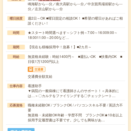
鳴海駅から---分／南大高駅から---分／中京競馬場前駅から---
分／左京山駅から---分
週2日～OK ■曜日固定の相談OK！ ■希望の曜日があればご相
曜日頻度
談ください！
★スタート時間選べます～シフト例～7:00～16:009:00～
時間
18:0011:00～20:00など…
【現在も積極採用中！急募！】■2カ月～
期間
無資格未経験：時給1400円～ ■週払いOK ■扶養内OK ■
時給
日収1万1200円以上
交通費
交通費全額支給
看護助手
仕事内容
▼病院の一般病棟にて看護師さんのサポート！＜具体的に
は…＞〇カルテをファイリングする〇チェックシート…
職種未経験OK / ブランクOK / パソコンスキル不要 / 英語力不
応募資格
要
無資格・未経験OK年齢・学歴不問 ブランクOK★10名以上
採用予定履歴書は不要です。少しでも興味があ…