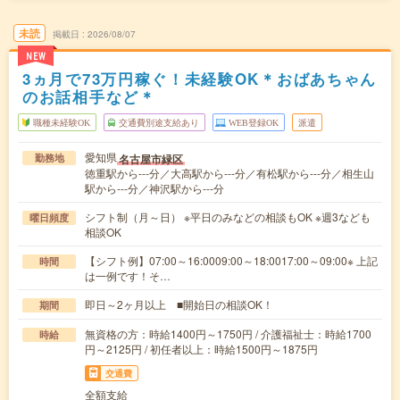
未読
掲載日
2026/08/07
NEW
3ヵ月で73万円稼ぐ！未経験OK＊おばあちゃん
のお話相手など＊
職種未経験OK
交通費別途支給あり
WEB登録OK
派遣
愛知県
名古屋市緑区
勤務地
徳重駅から---分／大高駅から---分／有松駅から---分／相生山
駅から---分／神沢駅から---分
シフト制（月～日） ※平日のみなどの相談もOK ※週3なども
曜日頻度
相談OK
【シフト例】07:00～16:0009:00～18:0017:00～09:00※ 上記
時間
は一例です！そ…
即日～2ヶ月以上 ■開始日の相談OK！
期間
無資格の方：時給1400円～1750円 / 介護福祉士：時給1700
時給
円～2125円 / 初任者以上：時給1500円～1875円
交通費
全額支給