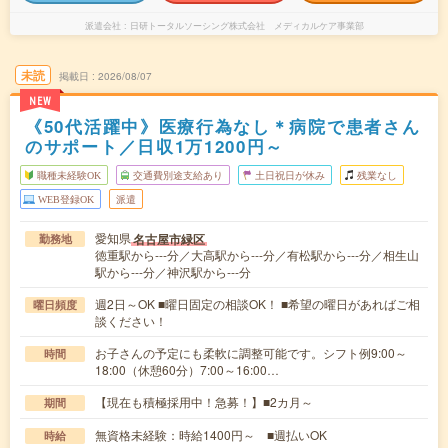
派遣会社
日研トータルソーシング株式会社 メディカルケア事業部
未読
掲載日
2026/08/07
NEW
《50代活躍中》医療行為なし＊病院で患者さん
のサポート／日収1万1200円～
職種未経験OK
交通費別途支給あり
土日祝日が休み
残業なし
WEB登録OK
派遣
愛知県
名古屋市緑区
勤務地
徳重駅から---分／大高駅から---分／有松駅から---分／相生山
駅から---分／神沢駅から---分
週2日～OK ■曜日固定の相談OK！ ■希望の曜日があればご相
曜日頻度
談ください！
お子さんの予定にも柔軟に調整可能です。シフト例9:00～
時間
18:00（休憩60分）7:00～16:00…
【現在も積極採用中！急募！】■2カ月～
期間
無資格未経験：時給1400円～ ■週払いOK
時給