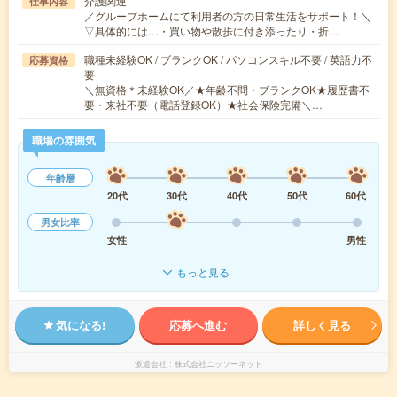
介護関連
仕事内容
／グループホームにて利用者の方の日常生活をサポート！＼
▽具体的には…・買い物や散歩に付き添ったり・折…
職種未経験OK / ブランクOK / パソコンスキル不要 / 英語力不
応募資格
要
＼無資格＊未経験OK／★年齢不問・ブランクOK★履歴書不
要・来社不要（電話登録OK）★社会保険完備＼…
職場の雰囲気
年齢層
20代
30代
40代
50代
60代
男女比率
女性
男性
もっと見る
気になる!
応募へ進む
詳しく見る
派遣会社
株式会社ニッソーネット