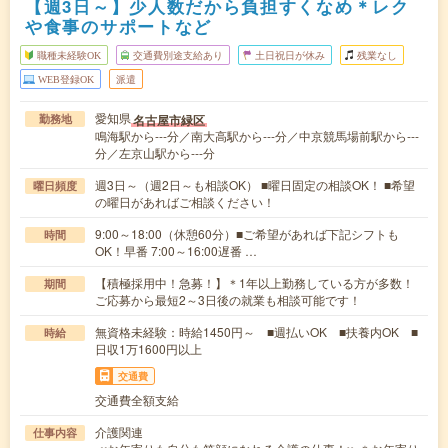
【週3日～】少人数だから負担すくなめ＊レク
や食事のサポートなど
職種未経験OK
交通費別途支給あり
土日祝日が休み
残業なし
WEB登録OK
派遣
愛知県
名古屋市緑区
勤務地
鳴海駅から---分／南大高駅から---分／中京競馬場前駅から---
分／左京山駅から---分
週3日～（週2日～も相談OK） ■曜日固定の相談OK！ ■希望
曜日頻度
の曜日があればご相談ください！
9:00～18:00（休憩60分）■ご希望があれば下記シフトも
時間
OK！早番 7:00～16:00遅番 …
【積極採用中！急募！】＊1年以上勤務している方が多数！
期間
ご応募から最短2～3日後の就業も相談可能です！
無資格未経験：時給1450円～ ■週払いOK ■扶養内OK ■
時給
日収1万1600円以上
交通費
交通費全額支給
介護関連
仕事内容