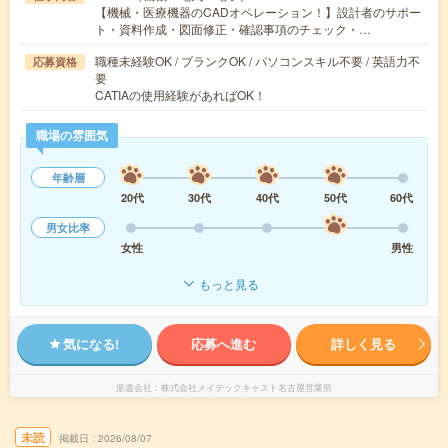
【機械・医療機器のCADオペレーション！】設計者のサポー
ト・資料作成・図面修正・確認事項のチェック・…
職種未経験OK / ブランクOK / パソコンスキル不要 / 英語力不
応募資格
要
CATIAの使用経験があればOK！
職場の雰囲気
年齢層
20代
30代
40代
50代
60代
男女比率
女性
男性
もっと見る
気になる!
応募へ進む
詳しく見る
派遣会社
株式会社メイテックキャスト名古屋営業所
未読
掲載日
2026/08/07