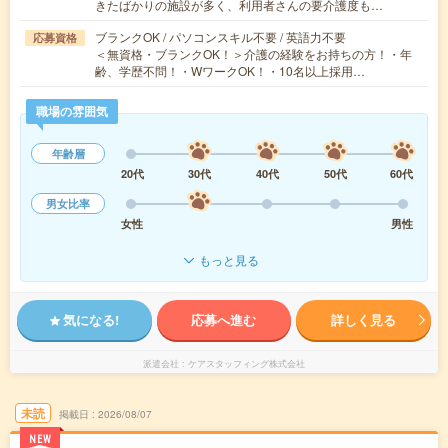
きたばかりの施設が多く、利用者さんの要介護度も…
ブランクOK / パソコンスキル不要 / 英語力不要
応募資格
＜無資格・ブランクOK！＞介護の経験をお持ちの方！・年
齢、学歴不問！・WワークOK！・10名以上採用…
職場の雰囲気
年齢層
20代
30代
40代
50代
60代
男女比率
女性
男性
もっと見る
気になる!
応募へ進む
詳しく見る
派遣会社
ケアスタッフィング株式会社
未読
掲載日
2026/08/07
NEW