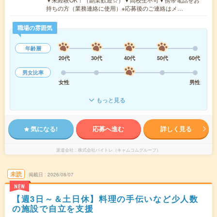
持ちの方（業務連絡に使用）※応募後のご連絡はメ…
職場の雰囲気
年齢層
20代
30代
40代
50代
60代
男女比率
女性
男性
もっと見る
気になる!
応募へ進む
詳しく見る
派遣会社
株式会社バイトレ（キャムコムグループ）
未読
掲載日
2026/08/07
NEW
【週3日～＆土日休】料理の手伝いなど少人数
の施設で自立を支援