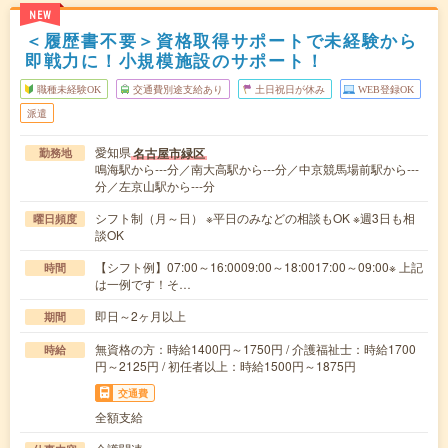
NEW
＜履歴書不要＞資格取得サポートで未経験から
即戦力に！小規模施設のサポート！
職種未経験OK
交通費別途支給あり
土日祝日が休み
WEB登録OK
派遣
愛知県
名古屋市緑区
勤務地
鳴海駅から---分／南大高駅から---分／中京競馬場前駅から---
分／左京山駅から---分
シフト制（月～日） ※平日のみなどの相談もOK ※週3日も相
曜日頻度
談OK
【シフト例】07:00～16:0009:00～18:0017:00～09:00※ 上記
時間
は一例です！そ…
即日～2ヶ月以上
期間
無資格の方：時給1400円～1750円 / 介護福祉士：時給1700
時給
円～2125円 / 初任者以上：時給1500円～1875円
交通費
全額支給