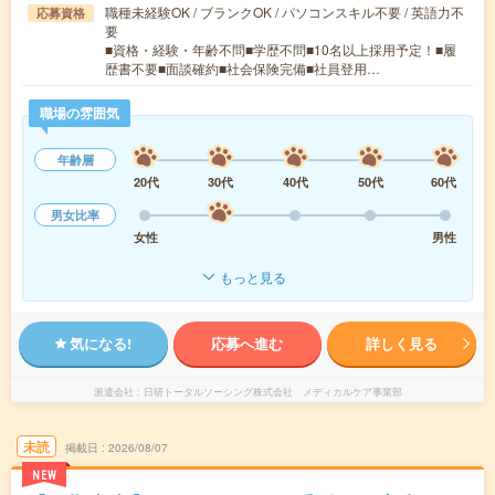
職種未経験OK / ブランクOK / パソコンスキル不要 / 英語力不
応募資格
要
■資格・経験・年齢不問■学歴不問■10名以上採用予定！■履
歴書不要■面談確約■社会保険完備■社員登用…
職場の雰囲気
年齢層
20代
30代
40代
50代
60代
男女比率
女性
男性
もっと見る
気になる!
応募へ進む
詳しく見る
派遣会社
日研トータルソーシング株式会社 メディカルケア事業部
未読
掲載日
2026/08/07
NEW