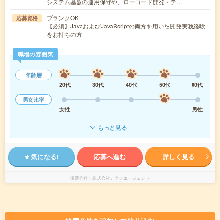
システム基盤の運用保守や、ローコード開発・テ…
ブランクOK
応募資格
【必須】JavaおよびJavaScriptの両方を用いた開発実務経験
をお持ちの方
職場の雰囲気
年齢層
20代
30代
40代
50代
60代
男女比率
女性
男性
もっと見る
気になる!
応募へ進む
詳しく見る
派遣会社
株式会社テクノエージェント