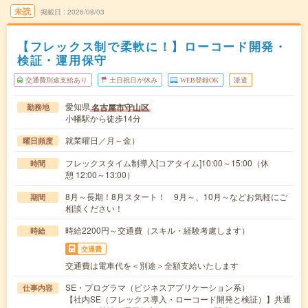
未読
掲載日
2026/08/03
【フレックス制で柔軟に！】ローコード開発・
検証・運用保守
交通費別途支給あり
土日祝日が休み
WEB登録OK
派遣
愛知県
名古屋市守山区
勤務地
小幡駅から徒歩14分
就業曜日／月～金）
曜日頻度
フレックスタイム制導入[コアタイム]10:00～15:00（休
時間
憩 12:00～13:00）
8月～長期！8月スタート！ 9月～、10月～などお気軽にご
期間
相談ください！
時給2200円～交通費（スキル・経験考慮します）
時給
交通費
交通費は電車代を＜別途＞全額支給いたします
SE・プログラマ（ビジネスアプリケーション系）
仕事内容
【社内SE（フレックス導入・ローコード開発と検証）】共通