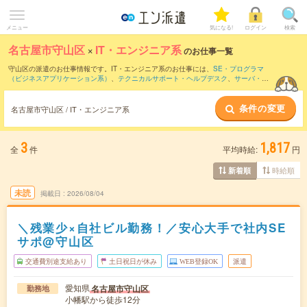
メニュー
気になる!
ログイン
検索
名古屋市守山区
×
IT・エンジニア系
のお仕事一覧
守山区の派遣のお仕事情報です。IT・エンジニア系のお仕事には、
SE・プログラマ
（ビジネスアプリケーション系）
、
テクニカルサポート・ヘルプデスク
、
サーバ・ネ
ットワークエンジニア
などがあります。さらに、
短期
・
単発
などの期間や、
職種未経
験OK
などのこだわり条件で絞り込んでいただけます。
条件の変更
名古屋市守山区 / IT・エンジニア系
3
1,817
全
件
平均時給:
円
時給順
新着順
未読
掲載日
2026/08/04
＼残業少×自社ビル勤務！／安心大手で社内SE
サポ@守山区
交通費別途支給あり
土日祝日が休み
WEB登録OK
派遣
愛知県
名古屋市守山区
勤務地
小幡駅から徒歩12分