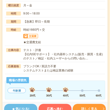
月～金
曜日頻度
9:00～18:00
時間
【急募】即日～長期
期間
時給1660円＋交
時給
交通費
★交通費支給
テスト・評価
仕事内容
【社内SEサポート】・社内基幹システム(販売・購買・生産)
のテスト／検証・社内ユーザーからの問い合わ…
ブランクOK / 英語力不要
応募資格
システムテストまたは検証業務の経験
職場の雰囲気
年齢層
20代
30代
40代
50代
60代
気になる!
応募へ進む
詳しく見る