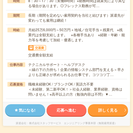
8：30～17：30（実働8時間）※勤務時間は就業先により異な
時間
る場合があります。◎フレックス勤務が可…
長期（期間を定めない雇用契約を当社と結びます）派遣先が
期間
変わっても雇用は継続！
月給25万6,000円～50万円＋地域／住宅手当＋残業代 ※残
時給
業代は全額支給します。 ※各種手当あり ※経験・年齢・能
力等を考慮して加給・優遇します。
交通費
交通費全額支給
テクニカルサポート・ヘルプデスク
仕事内容
＜縁の下の力持ち！企業の情報システム部門を支える＞早さ
よりも正確さが求められるお仕事です。コツコツ丁…
職種未経験OK / ブランクOK / 英語力不要
応募資格
＜未経験、第二新卒OK！＞社会人経験、業界経験、資格は
問いません！※高卒以上の方（勉強内容は不問）▼…
気になる!
応募へ進む
詳しく見る
派遣会社
株式会社スタッフサービス エンジニアリング事業本部（無期雇用派遣）