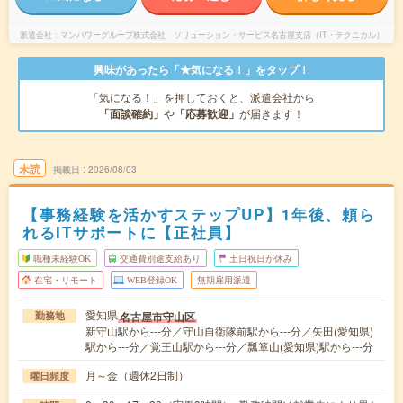
派遣会社
マンパワーグループ株式会社 ソリューション・サービス名古屋支店（IT・テクニカル）
興味があったら「★気になる！」をタップ！
「気になる！」を押しておくと、派遣会社から
「面談確約」
や
「応募歓迎」
が届きます！
未読
掲載日
2026/08/03
【事務経験を活かすステップUP】1年後、頼ら
れるITサポートに【正社員】
職種未経験OK
交通費別途支給あり
土日祝日が休み
在宅・リモート
WEB登録OK
無期雇用派遣
愛知県
名古屋市守山区
勤務地
新守山駅から---分／守山自衛隊前駅から---分／矢田(愛知県)
駅から---分／覚王山駅から---分／瓢箪山(愛知県)駅から---分
月～金（週休2日制）
曜日頻度