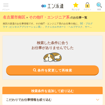
メニュー
気になる!
ログイン
検索
名古屋市南区
×
その他IT・エンジニア系
のお仕事一覧
南区の派遣のお仕事情報です。その他IT・エンジニア系のお仕事の他に、
SE・プログ
ラマ（ビジネスアプリケーション系）
、
テクニカルサポート・ヘルプデスク
、
サー
バ・ネットワークエンジニア
などを取り揃えています。さらに、
短期
・
単発
などの期
間や、
職種未経験OK
などのこだわり条件で絞り込んでいただけます。
検索した条件に合う
お仕事がありませんでした
条件を変更して再検索
検索条件を追加して絞り込む
こだわり
でお仕事情報を絞り込む