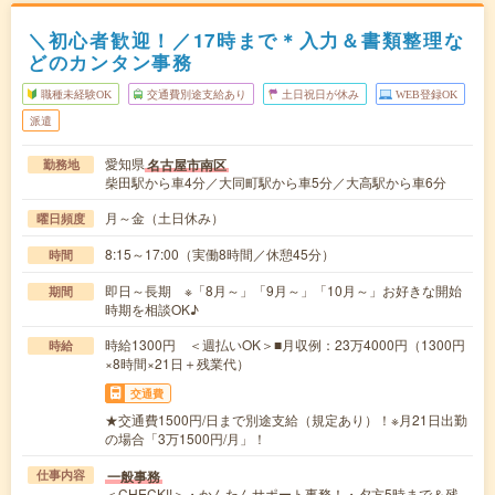
＼初心者歓迎！／17時まで＊入力＆書類整理な
どのカンタン事務
職種未経験OK
交通費別途支給あり
土日祝日が休み
WEB登録OK
派遣
愛知県
名古屋市南区
勤務地
柴田駅から車4分／大同町駅から車5分／大高駅から車6分
月～金（土日休み）
曜日頻度
8:15～17:00（実働8時間／休憩45分）
時間
即日～長期 ※「8月～」「9月～」「10月～」お好きな開始
期間
時期を相談OK♪
時給1300円 ＜週払いOK＞■月収例：23万4000円（1300円
時給
×8時間×21日＋残業代）
交通費
★交通費1500円/日まで別途支給（規定あり）！※月21日出勤
の場合「3万1500円/月」！
一般事務
仕事内容
＜CHECK!!＞・かんたんサポート事務！・夕方5時まで＆残