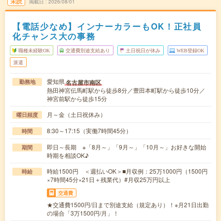
未読
掲載日
2026/08/01
【電話少なめ】インナーカラーもOK！正社員
化チャンス大の事務
職種未経験OK
交通費別途支給あり
土日祝日が休み
WEB登録OK
派遣
愛知県
名古屋市南区
勤務地
熱田神宮伝馬町駅から徒歩8分／豊田本町駅から徒歩10分／
神宮前駅から徒歩15分
月～金（土日祝休み）
曜日頻度
8:30～17:15（実働7時間45分）
時間
即日～長期 ※「8月～」「9月～」「10月～」お好きな開始
期間
時期を相談OK♪
時給1500円 ＜週払いOK＞■月収例：25万1000円（1500円
時給
×7時間45分×21日＋残業代）#月収25万円以上
交通費
★交通費1500円/日まで別途支給（規定あり）！※月21日出勤
の場合「3万1500円/月」！