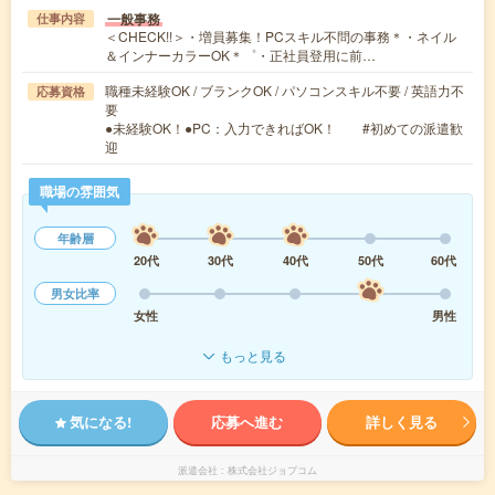
一般事務
仕事内容
＜CHECK!!＞・増員募集！PCスキル不問の事務＊・ネイル
＆インナーカラーOK＊゜・正社員登用に前…
職種未経験OK / ブランクOK / パソコンスキル不要 / 英語力不
応募資格
要
●未経験OK！●PC：入力できればOK！ #初めての派遣歓
迎
職場の雰囲気
年齢層
20代
30代
40代
50代
60代
男女比率
女性
男性
もっと見る
気になる!
応募へ進む
詳しく見る
派遣会社
株式会社ジョブコム