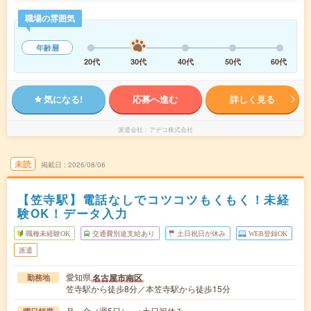
職場の雰囲気
年齢層
20代
30代
40代
50代
60代
気になる!
応募へ進む
詳しく見る
派遣会社
アデコ株式会社
未読
掲載日
2026/08/06
【笠寺駅】電話なしでコツコツもくもく！未経
験OK！データ入力
職種未経験OK
交通費別途支給あり
土日祝日が休み
WEB登録OK
派遣
愛知県
名古屋市南区
勤務地
笠寺駅から徒歩8分／本笠寺駅から徒歩15分
月～金（週5日） ※土日祝休み