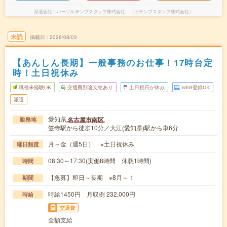
派遣会社
パーソルテンプスタッフ株式会社 （旧テンプスタッフ株式会社）
未読
掲載日
2026/08/03
【あんしん長期】一般事務のお仕事！17時台定
時！土日祝休み
職種未経験OK
交通費別途支給あり
土日祝日が休み
WEB登録OK
派遣
愛知県
名古屋市南区
勤務地
笠寺駅から徒歩10分／大江(愛知県)駅から車6分
月～金（週5日） ※土日祝休み
曜日頻度
08:30～17:30(実働8時間 休憩1時間)
時間
【急募】即日～長期 ※8月～！
期間
時給1450円 月収例 232,000円
時給
交通費
全額支給