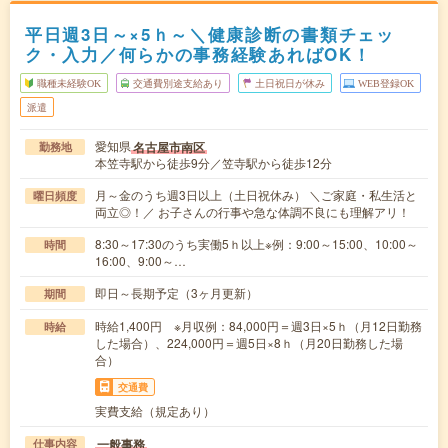
平日週3日～×5ｈ～＼健康診断の書類チェッ
ク・入力／何らかの事務経験あればOK！
職種未経験OK
交通費別途支給あり
土日祝日が休み
WEB登録OK
派遣
愛知県
名古屋市南区
勤務地
本笠寺駅から徒歩9分／笠寺駅から徒歩12分
月～金のうち週3日以上（土日祝休み） ＼ご家庭・私生活と
曜日頻度
両立◎！／ お子さんの行事や急な体調不良にも理解アリ！
8:30～17:30のうち実働5ｈ以上※例：9:00～15:00、10:00～
時間
16:00、9:00～…
即日～長期予定（3ヶ月更新）
期間
時給1,400円 ※月収例：84,000円＝週3日×5ｈ（月12日勤務
時給
した場合）、224,000円＝週5日×8ｈ（月20日勤務した場
合）
交通費
実費支給（規定あり）
一般事務
仕事内容