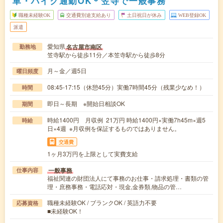
車・バイク通勤OK＊笠寺で一般事務
職種未経験OK
交通費別途支給あり
土日祝日が休み
WEB登録OK
派遣
愛知県
名古屋市南区
勤務地
笠寺駅から徒歩11分／本笠寺駅から徒歩8分
月～金／週5日
曜日頻度
08:45-17:15（休憩45分）実働7時間45分（残業少なめ！）
時間
即日～長期 ※開始日相談OK
期間
時給1400円 月収例 21万円 時給1400円×実働7h45m×週5
時給
日×4週 ※月収例を保証するものではありません。
交通費
1ヶ月3万円を上限として実費支給
一般事務
仕事内容
福祉関連の財団法人にて事務のお仕事・請求処理・書類の管
理・庶務事務・電話応対・現金,金券類,物品の管…
職種未経験OK / ブランクOK / 英語力不要
応募資格
■未経験OK！