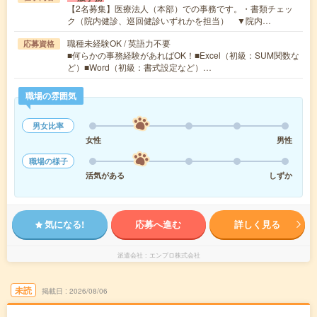
【2名募集】医療法人（本部）での事務です。・書類チェッ
ク（院内健診、巡回健診いずれかを担当） ▼院内…
職種未経験OK / 英語力不要
応募資格
■何らかの事務経験があればOK！■Excel（初級：SUM関数な
ど）■Word（初級：書式設定など）…
職場の雰囲気
男女比率
女性
男性
職場の様子
活気がある
しずか
気になる!
応募へ進む
詳しく見る
派遣会社
エンプロ株式会社
未読
掲載日
2026/08/06