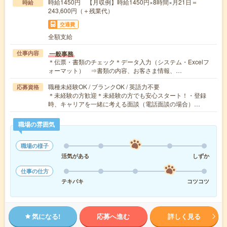
時給1450円 【月収例】時給1450円×8時間×月21日＝
時給
243,600円（＋残業代）
交通費
全額支給
一般事務
仕事内容
＊伝票・書類のチェック＊データ入力（システム・Excelフ
ォーマット） ⇒書類の内容、お客さま情報、…
職種未経験OK / ブランクOK / 英語力不要
応募資格
＊未経験の方歓迎＊未経験の方でも安心スタート！・登録
時、キャリアを一緒に考える面談（電話面談の場合）…
職場の雰囲気
職場の様子
活気がある
しずか
仕事の仕方
テキパキ
コツコツ
気になる!
応募へ進む
詳しく見る