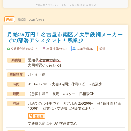
派遣会社
マンパワーグループ株式会社 名古屋支店
未読
掲載日
2026/08/06
月給25万円！名古屋市南区／大手鉄鋼メーカー
での部署アシスタント＊残業少
交通費別途支給あり
土日祝日が休み
WEB登録OK
派遣
愛知県
名古屋市南区
勤務地
大同町駅から徒歩5分
月～金・祝
曜日頻度
8:30～17:30 （実働8時間）休憩60分 ※残業少
時間
【急募】即日～長期 ※スタート日相談OK！
期間
月給制のお仕事です：固定月給 259200円 ※時給換算 時給
時給
1600円（残業代・交通費は別途支給あり）
交通費
交通費規定に基づき交通費支給