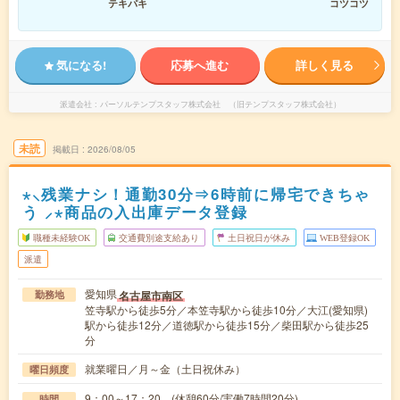
テキパキ
コツコツ
気になる!
応募へ進む
詳しく見る
派遣会社
パーソルテンプスタッフ株式会社 （旧テンプスタッフ株式会社）
未読
掲載日
2026/08/05
⋆⸜残業ナシ！通勤30分⇒6時前に帰宅できちゃ
う ⸝⋆商品の入出庫データ登録
職種未経験OK
交通費別途支給あり
土日祝日が休み
WEB登録OK
派遣
愛知県
名古屋市南区
勤務地
笠寺駅から徒歩5分／本笠寺駅から徒歩10分／大江(愛知県)
駅から徒歩12分／道徳駅から徒歩15分／柴田駅から徒歩25
分
就業曜日／月～金（土日祝休み）
曜日頻度
9：00～17：20 (休憩60分/実働7時間20分)
時間