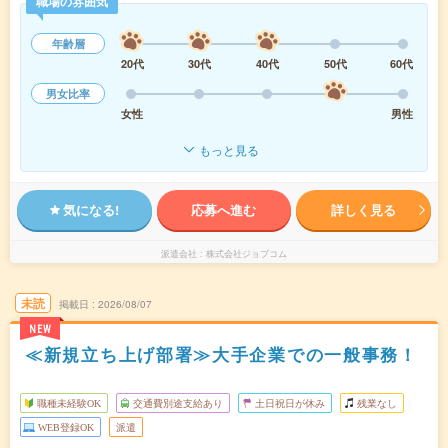
職場の雰囲気
年齢層
20代
30代
40代
50代
60代
男女比率
女性
男性
もっと見る
気になる!
応募へ進む
詳しく見る
派遣会社
株式会社ジョブコム
未読
掲載日
2026/08/07
NEW
≪新規立ち上げ部署≫大手企業での一般事務！
職種未経験OK
交通費別途支給あり
土日祝日が休み
残業なし
WEB登録OK
派遣