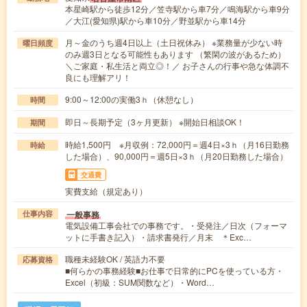
本星崎駅から徒歩12分／笠寺駅から車7分／鳴海駅から車9分
／大江(愛知県)駅から車10分／野並駅から車14分
月～金のうち週4日以上（土日祝休み） ※業務量が少ない時
曜日頻度
のみ週3日となる可能性もあります （繁閑の波があるため）
＼ご家庭・私生活と両立◎！／ お子さんの行事や急な体調不
良にも理解アリ！
9:00～12:00の実働3ｈ（休憩なし）
時間
即日～長期予定（3ヶ月更新） ※開始日相談OK！
期間
時給1,500円 ※月収例：72,000円＝週4日×3ｈ（月16日勤務
時給
した場合）、90,000円＝週5日×3ｈ（月20日勤務した場合）
交通費
実費支給（規定あり）
一般事務
仕事内容
電気設備工事会社での事務です。・受発注／日次（フォーマ
ットに手書き記入）・請求書発行／月末 ＊Exc…
職種未経験OK / 英語力不要
応募資格
■何らかの事務経験■お仕事で日常的にPCを使っている方・
Excel（初級：SUM関数など）・Word…