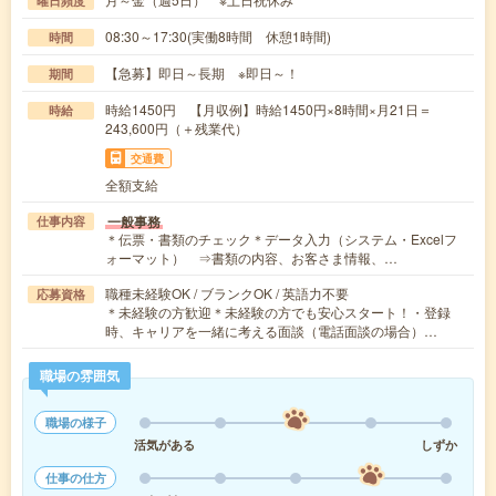
曜日頻度
08:30～17:30(実働8時間 休憩1時間)
時間
【急募】即日～長期 ※即日～！
期間
時給1450円 【月収例】時給1450円×8時間×月21日＝
時給
243,600円（＋残業代）
交通費
全額支給
一般事務
仕事内容
＊伝票・書類のチェック＊データ入力（システム・Excelフ
ォーマット） ⇒書類の内容、お客さま情報、…
職種未経験OK / ブランクOK / 英語力不要
応募資格
＊未経験の方歓迎＊未経験の方でも安心スタート！・登録
時、キャリアを一緒に考える面談（電話面談の場合）…
職場の雰囲気
職場の様子
活気がある
しずか
仕事の仕方