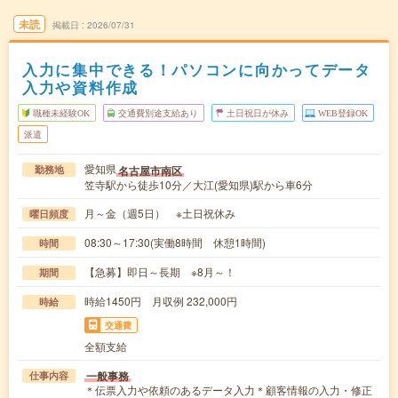
未読
掲載日
2026/07/31
入力に集中できる！パソコンに向かってデータ
入力や資料作成
職種未経験OK
交通費別途支給あり
土日祝日が休み
WEB登録OK
派遣
愛知県
名古屋市南区
勤務地
笠寺駅から徒歩10分／大江(愛知県)駅から車6分
月～金（週5日） ※土日祝休み
曜日頻度
08:30～17:30(実働8時間 休憩1時間)
時間
【急募】即日～長期 ※8月～！
期間
時給1450円 月収例 232,000円
時給
交通費
全額支給
一般事務
仕事内容
＊伝票入力や依頼のあるデータ入力＊顧客情報の入力・修正