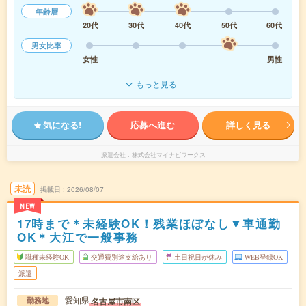
年齢層
20代
30代
40代
50代
60代
男女比率
女性
男性
もっと見る
気になる!
応募へ進む
詳しく見る
派遣会社
株式会社マイナビワークス
未読
掲載日
2026/08/07
NEW
17時まで＊未経験OK！残業ほぼなし▼車通勤
OK＊大江で一般事務
職種未経験OK
交通費別途支給あり
土日祝日が休み
WEB登録OK
派遣
愛知県
名古屋市南区
勤務地