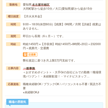
愛知県
名古屋市南区
勤務地
大同町駅から徒歩10分／大江(愛知県)駅から徒歩15分
【月火水木金】
曜日頻度
9:00～18:00(休憩60分)【残業】0時間／月間【詳細】残業は
時間
ありません。
即日から長期（6ヶ月～）です。
期間
時給1450円 ※【月収例】時給1450円×8時間×20日＝232000
時給
円＋残業代・交通費
交通費
弊社規定に基づき月上限3万円支給です。
一般事務
仕事内容
＜おすすめポイント＞・大手Grの自社ビルでの勤務！職場環
境バツグン！・未経験歓迎！・マイナビスタッフ…
職種未経験OK / ブランクOK / パソコンスキル不要 / 英語力不
応募資格
要
※未経験OK♪
職場の雰囲気