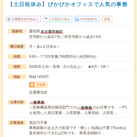
【土日祝休み】ぴかぴかオフィスで人気の事務
交通費別途支給あり
土日祝日が休み
WEB登録OK
派遣
愛知県
名古屋市南区
勤務地
笠寺駅から徒歩7分／本笠寺駅から徒歩14分
月～金※土日休み！
曜日頻度
9:00～17:20(実働:7時間20分) (休憩60分)
時間
2026/9/上旬～長期（3カ月以上） ★9月～OK！
期間
時給1450円
時給
交通費
交通費支給
一般事務
仕事内容
＜医療機器商社物流部門での
のお仕事です。＞PC
一般事務
を使用した発注業務・入荷業務、入庫登録、入荷受…
英語力不要
応募資格
事務経験のある方大歓迎です！難しい知識は不要でExcelは
基本操作ができればOKです。 業界未経験O…