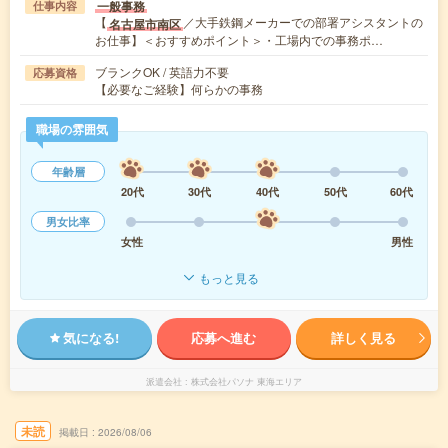
一般事務
仕事内容
【
／大手鉄鋼メーカーでの部署アシスタントの
名古屋市南区
お仕事】＜おすすめポイント＞・工場内での事務ポ…
ブランクOK / 英語力不要
応募資格
【必要なご経験】何らかの事務
職場の雰囲気
年齢層
20代
30代
40代
50代
60代
男女比率
女性
男性
もっと見る
気になる!
応募へ進む
詳しく見る
派遣会社
株式会社パソナ 東海エリア
未読
掲載日
2026/08/06