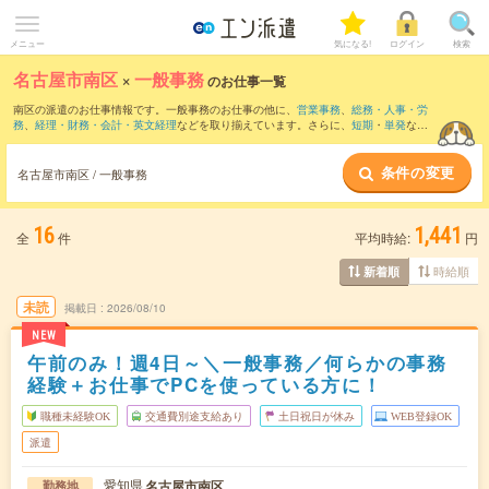
メニュー
気になる!
ログイン
検索
名古屋市南区
×
一般事務
のお仕事一覧
南区の派遣のお仕事情報です。一般事務のお仕事の他に、
営業事務
、
総務・人事・労
務
、
経理・財務・会計・英文経理
などを取り揃えています。さらに、
短期
・
単発
など
の期間や、
職種未経験OK
などのこだわり条件で絞り込んでいただけます。職種辞典：
一般事務のお仕事とは？とは？
条件の変更
名古屋市南区 / 一般事務
16
1,441
全
件
平均時給:
円
時給順
新着順
未読
掲載日
2026/08/10
NEW
午前のみ！週4日～＼一般事務／何らかの事務
経験＋お仕事でPCを使っている方に！
職種未経験OK
交通費別途支給あり
土日祝日が休み
WEB登録OK
派遣
愛知県
名古屋市南区
勤務地