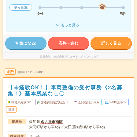
男女比率
女性
男性
もっと見る
気になる!
応募へ進む
詳しく見る
派遣会社
株式会社リクルートスタッフィング
未読
掲載日
2026/08/06
【未経験OK！】車両整備の受付事務《2名募
集！》基本残業なし〇
職種未経験OK
交通費別途支給あり
土日祝日が休み
WEB登録OK
派遣
愛知県
名古屋市南区
勤務地
大同町駅から車4分／大江(愛知県)駅から車4分
月～金
曜日頻度