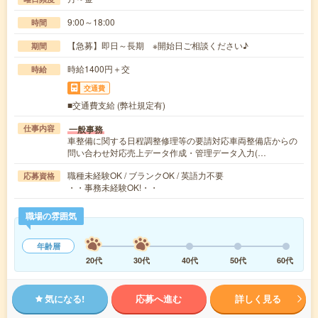
9:00～18:00
時間
【急募】即日～長期 ※開始日ご相談ください♪
期間
時給1400円＋交
時給
交通費
■交通費支給 (弊社規定有)
一般事務
仕事内容
車整備に関する日程調整修理等の要請対応車両整備店からの
問い合わせ対応売上データ作成・管理データ入力(…
職種未経験OK / ブランクOK / 英語力不要
応募資格
・・事務未経験OK!・・
職場の雰囲気
年齢層
20代
30代
40代
50代
60代
気になる!
応募へ進む
詳しく見る