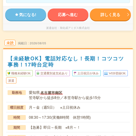
気になる!
応募へ進む
詳しく見る
派遣会社
旭化成アミダス株式会社
未読
掲載日
2026/08/05
【未経験OK】電話対応なし！長期！コツコツ
事務！17時台定時
職種未経験OK
交通費別途支給あり
土日祝日が休み
WEB登録OK
派遣
愛知県
名古屋市南区
勤務地
笠寺駅から徒歩8分／本笠寺駅から徒歩15分
月～金（週5日） ※土日祝休み
曜日頻度
08:30～17:30(実働8時間 休憩1時間)
時間
【急募】即日～長期 ※8月～！
期間