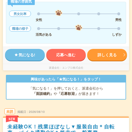
職場の雰囲気
男女比率
女性
男性
職場の様子
活気がある
しずか
気になる!
応募へ進む
詳しく見る
派遣会社
エンプロ株式会社
興味があったら「★気になる！」をタップ！
「気になる！」を押しておくと、派遣会社から
「面談確約」
や
「応募歓迎」
が届きます！
未読
掲載日
2026/08/10
NEW
未経験OK！残業ほぼなし▼服装自由＊自転