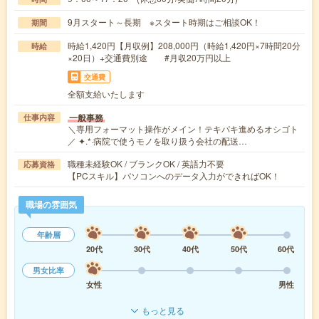
9月スタート～長期 ※スタート時期はご相談OK！
期間
時給1,420円【月収例】208,000円（時給1,420円×7時間20分
時給
×20日）+交通費別途 #月収20万円以上
交通費
全額支給いたします
一般事務
仕事内容
＼専用フォーマット操作がメイン！テキパキ進めるオシゴト
／ ✦.*·病院で使うモノを取り扱う会社の配送…
職種未経験OK / ブランクOK / 英語力不要
応募資格
【PCスキル】パソコンへのデータ入力ができればOK！
職場の雰囲気
年齢層
20代
30代
40代
50代
60代
男女比率
女性
男性
もっと見る