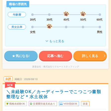
職場の雰囲気
年齢層
20代
30代
40代
50代
60代
男女比率
女性
男性
もっと見る
気になる!
応募へ進む
詳しく見る
派遣会社
株式会社リクルートスタッフィング
未読
掲載日
2026/08/10
NEW
＼未経験OK／カーディーラーでこつこつ書類
整理など＊水土祝休
職種未経験OK
交通費別途支給あり
WEB登録OK
派遣