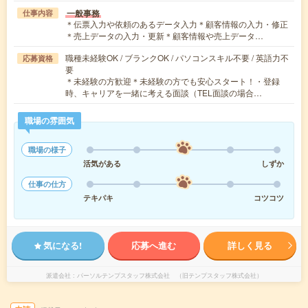
一般事務
仕事内容
＊伝票入力や依頼のあるデータ入力＊顧客情報の入力・修正
＊売上データの入力・更新＊顧客情報や売上データ…
職種未経験OK / ブランクOK / パソコンスキル不要 / 英語力不
応募資格
要
＊未経験の方歓迎＊未経験の方でも安心スタート！・登録
時、キャリアを一緒に考える面談（TEL面談の場合…
職場の雰囲気
職場の様子
活気がある
しずか
仕事の仕方
テキパキ
コツコツ
気になる!
応募へ進む
詳しく見る
派遣会社
パーソルテンプスタッフ株式会社 （旧テンプスタッフ株式会社）