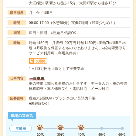
大江(愛知県)駅から徒歩15分／大同町駅から徒歩12分
月～金／週5日
曜日頻度
09:00-17:00（休憩60分）実働7時間（残業少なめ！）
時間
即日～長期 ※開始日相談OK
期間
時給1450円 月収例 20万円 時給1450円×実働7h×週5日×4
時給
週 ※月収例を保証するものではありません。※給与即受取り
サービス利用可（利用条件有）
交通費
1ヶ月3万円を上限として実費支給
一般事務
仕事内容
車の整備に関わる事務のお仕事です・データ入力・車の整備
日程調整・車の修理受付・電話対応・メール対応
職種未経験OK / ブランクOK / 英語力不要
応募資格
■未経験OK！
職場の雰囲気
年齢層
20代
30代
40代
50代
60代