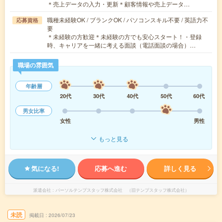
＊売上データの入力・更新＊顧客情報や売上データ…
職種未経験OK / ブランクOK / パソコンスキル不要 / 英語力不
応募資格
要
＊未経験の方歓迎＊未経験の方でも安心スタート！・登録
時、キャリアを一緒に考える面談（電話面談の場合）…
職場の雰囲気
年齢層
20代
30代
40代
50代
60代
男女比率
女性
男性
もっと見る
気になる!
応募へ進む
詳しく見る
派遣会社
パーソルテンプスタッフ株式会社 （旧テンプスタッフ株式会社）
未読
掲載日
2026/07/23