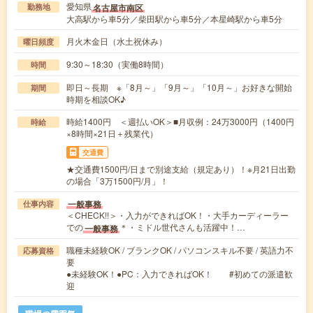
愛知県
名古屋市南区
勤務地
大高駅から車5分／柴田駅から車5分／本星崎駅から車5分
月火木金日（水土祝休み）
曜日頻度
9:30～18:30（実働8時間）
時間
即日～長期 ※「8月～」「9月～」「10月～」お好きな開始
期間
時期を相談OK♪
時給1400円 ＜週払いOK＞■月収例：24万3000円（1400円
時給
×8時間×21日＋残業代）
交通費
★交通費1500円/日まで別途支給（規定あり）！※月21日出勤
の場合「3万1500円/月」！
一般事務
仕事内容
＜CHECK!!＞・入力ができればOK！・大手カーディーラー
での
＊・ミドル世代さんも活躍中！…
一般事務
職種未経験OK / ブランクOK / パソコンスキル不要 / 英語力不
応募資格
要
●未経験OK！●PC：入力できればOK！ #初めての派遣歓
迎