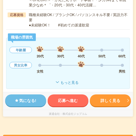
業少なめ＊゜・20代・30代・40代活躍…
職種未経験OK / ブランクOK / パソコンスキル不要 / 英語力不
応募資格
要
●未経験OK！ #初めての派遣歓迎
職場の雰囲気
年齢層
20代
30代
40代
50代
60代
男女比率
女性
男性
もっと見る
気になる!
応募へ進む
詳しく見る
派遣会社
株式会社ジョブコム