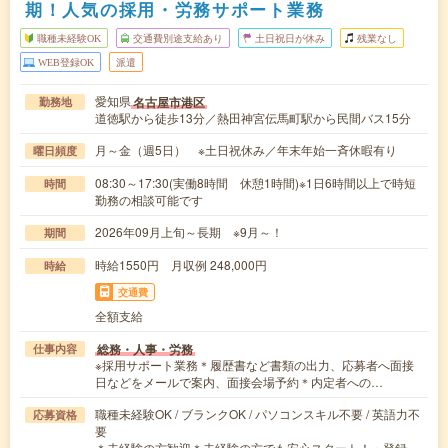
期！人気の採用・労務サポート業務
職種未経験OK
交通費別途支給あり
土日祝日が休み
残業なし
WEB登録OK
派遣
愛知県
名古屋市港区
勤務地
道徳駅から徒歩13分／熱田神宮伝馬町駅から民間バス15分
月～金（週5日） ※土日祝休み／年末年始一斉休暇有り
曜日頻度
08:30～17:30(実働8時間 休憩1時間)※1日6時間以上で時短
時間
勤務の相談可能です
2026年09月上旬～長期 ※9月～！
期間
時給1550円 月収例 248,000円
時給
交通費
全額支給
総務・人事・労務
仕事内容
※採用サポート業務＊履歴書など書類の出力、応募者へ面接
日などをメールで案内、面接会場予約＊内定者への…
職種未経験OK / ブランクOK / パソコンスキル不要 / 英語力不
応募資格
要
＊未経験の方歓迎＊未経験の方でも安心スタート！・登録