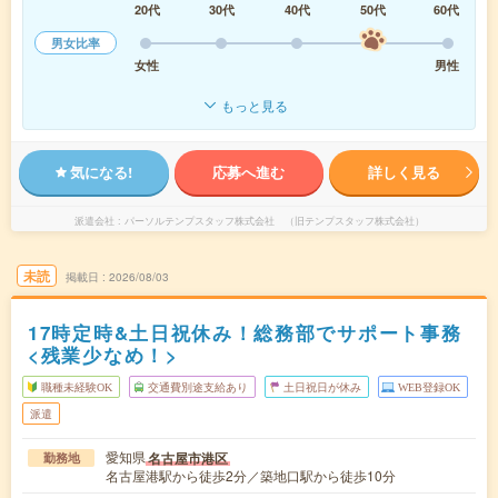
20代
30代
40代
50代
60代
男女比率
女性
男性
もっと見る
気になる!
応募へ進む
詳しく見る
派遣会社
パーソルテンプスタッフ株式会社 （旧テンプスタッフ株式会社）
未読
掲載日
2026/08/03
17時定時&土日祝休み！総務部でサポート事務
<残業少なめ！>
職種未経験OK
交通費別途支給あり
土日祝日が休み
WEB登録OK
派遣
愛知県
名古屋市港区
勤務地
名古屋港駅から徒歩2分／築地口駅から徒歩10分