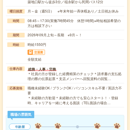
築地口駅から徒歩3分／稲永駅から民間バス12分
月～金（週5日） ※年末年始一斉休暇あり／土日祝お休み
曜日頻度
08:45～17:30(実働7時間45分 休憩1時間)※時短相談希望の
時間
方は相談下さい
2026年09月上旬～長期 ※9月～！
期間
時給1550円
時給
交通費
全額支給
総務・人事・労務
仕事内容
＊社員の方が登録した経費精算のチェック＊請求書の支払処
理の際の伝票起票＊支店メンバーへ回覧資料の回覧…
職種未経験OK / ブランクOK / パソコンスキル不要 / 英語力不
応募資格
要
＊未経験の方歓迎＊未経験の方でも安心スタート！・登録
時、キャリアを一緒に考える面談（TEL面談の場合…
職場の雰囲気
年齢層