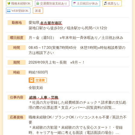
職種未経験OK
交通費別途支給あり
土日祝日が休み
残業なし
WEB登録OK
派遣
愛知県
名古屋市港区
勤務地
築地口駅から徒歩3分／稲永駅から民間バス12分
月～金（週5日） ※年末年始一斉休暇あり／土日祝お休み
曜日頻度
08:45～17:30(実働7時間45分 休憩1時間)※時短相談希望の
時間
方は相談下さい
2026年09月上旬～長期 ※9月～！
期間
時給1600円
時給
交通費
全額支給
総務・人事・労務
仕事内容
＊社員の方が登録した経費精算のチェック＊請求書の支払処
理の際の伝票起票＊支店メンバーへ回覧資料の回覧…
職種未経験OK / ブランクOK / パソコンスキル不要 / 英語力不
応募資格
要
＊未経験の方歓迎＊未経験の方でも安心スタート！・登録
時、キャリアを一緒に考える面談（電話面談の場合）…