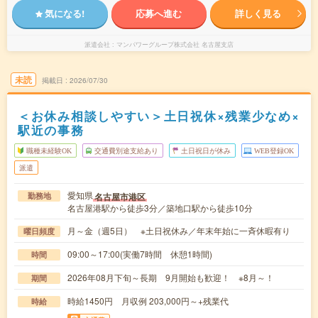
気になる!
応募へ進む
詳しく見る
派遣会社
マンパワーグループ株式会社 名古屋支店
未読
掲載日
2026/07/30
＜お休み相談しやすい＞土日祝休×残業少なめ×
駅近の事務
職種未経験OK
交通費別途支給あり
土日祝日が休み
WEB登録OK
派遣
愛知県
名古屋市港区
勤務地
名古屋港駅から徒歩3分／築地口駅から徒歩10分
月～金（週5日） ※土日祝休み／年末年始に一斉休暇有り
曜日頻度
09:00～17:00(実働7時間 休憩1時間)
時間
2026年08月下旬～長期 9月開始も歓迎！ ※8月～！
期間
時給1450円 月収例 203,000円～+残業代
時給