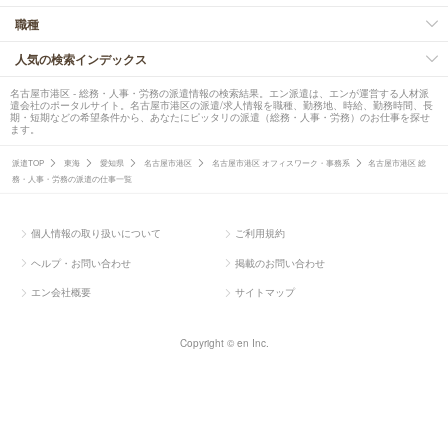
職種
人気の検索インデックス
名古屋市港区 - 総務・人事・労務の派遣情報の検索結果。エン派遣は、エンが運営する人材派
遣会社のポータルサイト。名古屋市港区の派遣/求人情報を職種、勤務地、時給、勤務時間、長
期・短期などの希望条件から、あなたにピッタリの派遣（総務・人事・労務）のお仕事を探せ
ます。
派遣TOP
東海
愛知県
名古屋市港区
名古屋市港区 オフィスワーク・事務系
名古屋市港区 総
務・人事・労務の派遣の仕事一覧
個人情報の取り扱いについて
ご利用規約
ヘルプ・お問い合わせ
掲載のお問い合わせ
エン会社概要
サイトマップ
Copyright © en Inc.