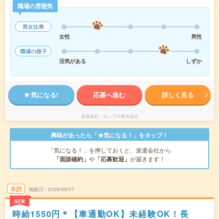
職場の雰囲気
男女比率
女性
男性
職場の様子
活気がある
しずか
気になる!
応募へ進む
詳しく見る
派遣会社
エンプロ株式会社
興味があったら「★気になる！」をタップ！
「気になる！」を押しておくと、派遣会社から
「面談確約」
や
「応募歓迎」
が届きます！
未読
掲載日
2026/08/07
NEW
時給1550円＊【車通勤OK】未経験OK！長