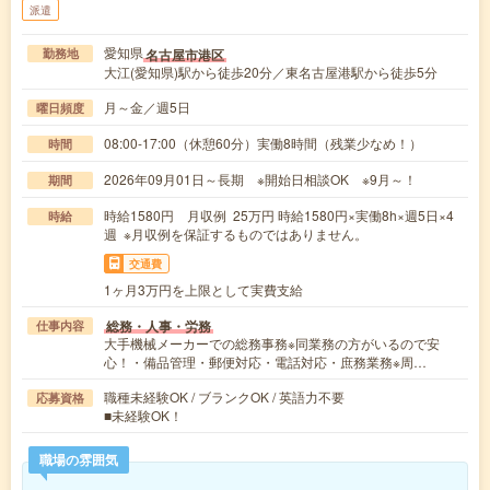
派遣
愛知県
名古屋市港区
勤務地
大江(愛知県)駅から徒歩20分／東名古屋港駅から徒歩5分
月～金／週5日
曜日頻度
08:00-17:00（休憩60分）実働8時間（残業少なめ！）
時間
2026年09月01日～長期 ※開始日相談OK ※9月～！
期間
時給1580円 月収例 25万円 時給1580円×実働8h×週5日×4
時給
週 ※月収例を保証するものではありません。
交通費
1ヶ月3万円を上限として実費支給
総務・人事・労務
仕事内容
大手機械メーカーでの総務事務※同業務の方がいるので安
心！・備品管理・郵便対応・電話対応・庶務業務※周…
職種未経験OK / ブランクOK / 英語力不要
応募資格
■未経験OK！
職場の雰囲気