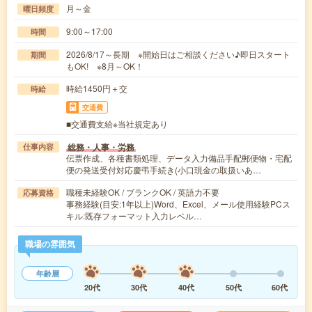
月～金
曜日頻度
9:00～17:00
時間
2026/8/17～長期 ※開始日はご相談ください♪即日スタート
期間
もOK! ※8月～OK！
時給1450円＋交
時給
交通費
■交通費支給※当社規定あり
総務・人事・労務
仕事内容
伝票作成、各種書類処理、データ入力備品手配郵便物・宅配
便の発送受付対応慶弔手続き(小口現金の取扱いあ…
職種未経験OK / ブランクOK / 英語力不要
応募資格
事務経験(目安:1年以上)Word、Excel、メール使用経験PCス
キル:既存フォーマット入力レベル…
職場の雰囲気
年齢層
20代
30代
40代
50代
60代