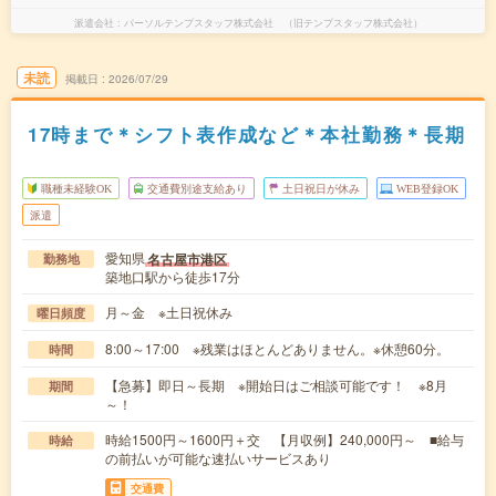
派遣会社
パーソルテンプスタッフ株式会社 （旧テンプスタッフ株式会社）
未読
掲載日
2026/07/29
17時まで＊シフト表作成など＊本社勤務＊長期
職種未経験OK
交通費別途支給あり
土日祝日が休み
WEB登録OK
派遣
愛知県
名古屋市港区
勤務地
築地口駅から徒歩17分
月～金 ※土日祝休み
曜日頻度
8:00～17:00 ※残業はほとんどありません。※休憩60分。
時間
【急募】即日～長期 ※開始日はご相談可能です！ ※8月
期間
～！
時給1500円～1600円＋交 【月収例】240,000円～ ■給与
時給
の前払いが可能な速払いサービスあり
交通費