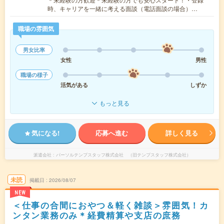
時、キャリアを一緒に考える面談（電話面談の場合）…
職場の雰囲気
男女比率
女性
男性
職場の様子
活気がある
しずか
もっと見る
気になる!
応募へ進む
詳しく見る
派遣会社
パーソルテンプスタッフ株式会社 （旧テンプスタッフ株式会社）
未読
掲載日
2026/08/07
NEW
＜仕事の合間におやつ＆軽く雑談＞雰囲気！カ
ンタン業務のみ＊経費精算や支店の庶務