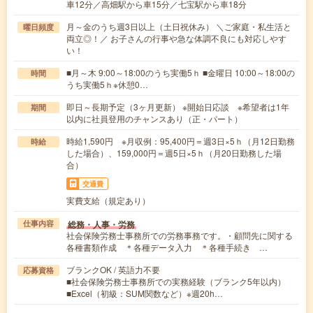
車12分／高畑駅から車15分／七宝駅から車18分
月～金のうち週3日以上（土日祝休み） ＼ご家庭・私生活と
曜日頻度
両立◎！／ お子さんの行事や急な体調不良にも対応しやす
い！
■月～木 9:00～18:00のうち実働5ｈ ■金曜日 10:00～18:00の
時間
うち実働5ｈ※休憩0…
即日～長期予定（3ヶ月更新） ※開始日応談 ※希望者は1年
期間
以内に社員登用のチャンスあり（正・パート）
時給1,590円 ※月収例：95,400円＝週3日×5ｈ（月12日勤務
時給
した場合）、159,000円＝週5日×5ｈ（月20日勤務した場
合）
交通費
実費支給（規定あり）
総務・人事・労務
仕事内容
社会保険労務士事務所での労務事務です。・顧問先に関する
各種書類作成 ＊各種データ入力 ＊各種手続き …
ブランクOK / 英語力不要
応募資格
■社会保険労務士事務所での実務経験（ブランク5年以内）
■Excel（初級：SUM関数など）※週20h…