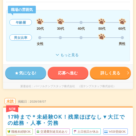
職場の雰囲気
年齢層
20代
30代
40代
50代
60代
男女比率
女性
男性
もっと見る
気になる!
応募へ進む
詳しく見る
派遣会社
パーソルテンプスタッフ株式会社 （旧テンプスタッフ株式会社）
未読
掲載日
2026/08/07
NEW
17時まで＊未経験OK！残業ほぼなし▼大江で
の総務・人事・労務
職種未経験OK
交通費別途支給あり
土日祝日が休み
WEB登録OK