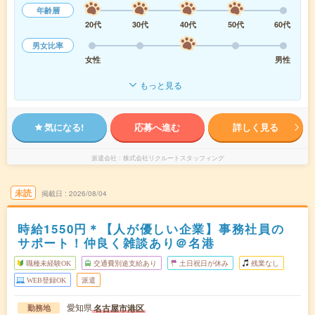
年齢層
20代
30代
40代
50代
60代
男女比率
女性
男性
もっと見る
気になる!
応募へ進む
詳しく見る
派遣会社
株式会社リクルートスタッフィング
未読
掲載日
2026/08/04
時給1550円＊【人が優しい企業】事務社員の
サポート！仲良く雑談あり＠名港
職種未経験OK
交通費別途支給あり
土日祝日が休み
残業なし
WEB登録OK
派遣
愛知県
名古屋市港区
勤務地