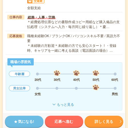
交通費
全額支給
総務・人事・労務
仕事内容
＊経費処理伝票などの書類作成コピー用紙など購入備品の支
払処理（システムへ入力・毎月同じ繰り返し）＊慶…
職種未経験OK / ブランクOK / パソコンスキル不要 / 英語力不
応募資格
要
＊未経験の方歓迎＊未経験の方でも安心スタート！・登録
時、キャリアを一緒に考える面談（電話面談の場合）…
職場の雰囲気
年齢層
20代
30代
40代
50代
60代
男女比率
女性
男性
もっと見る
気になる!
応募へ進む
詳しく見る