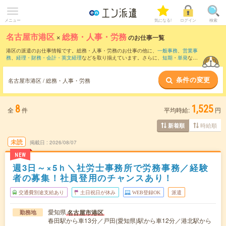
メニュー
気になる!
ログイン
検索
名古屋市港区
×
総務・人事・労務
のお仕事一覧
港区の派遣のお仕事情報です。総務・人事・労務のお仕事の他に、
一般事務
、
営業事
務
、
経理・財務・会計・英文経理
などを取り揃えています。さらに、
短期
・
単発
など
の期間や、
職種未経験OK
などのこだわり条件で絞り込んでいただけます。職種辞典：
人事のお仕事とは？とは？
総務のお仕事とは？とは？
条件の変更
名古屋市港区 / 総務・人事・労務
8
1,525
全
件
平均時給:
円
時給順
新着順
未読
掲載日
2026/08/07
NEW
週3日～×5ｈ＼社労士事務所で労務事務／経験
者の募集！社員登用のチャンスあり！
交通費別途支給あり
土日祝日が休み
WEB登録OK
派遣
愛知県
名古屋市港区
勤務地
春田駅から車13分／戸田(愛知県)駅から車12分／港北駅から