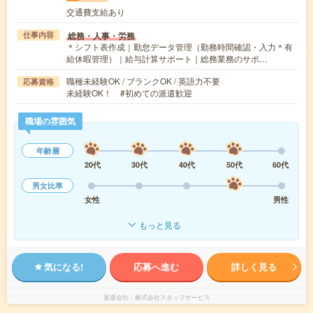
交通費支給あり
総務・人事・労務
仕事内容
＊シフト表作成｜勤怠データ管理（勤務時間確認・入力＊有
給休暇管理）｜給与計算サポート｜総務業務のサポ…
職種未経験OK / ブランクOK / 英語力不要
応募資格
未経験OK！ #初めての派遣歓迎
職場の雰囲気
年齢層
20代
30代
40代
50代
60代
男女比率
女性
男性
もっと見る
気になる!
応募へ進む
詳しく見る
派遣会社
株式会社スタッフサービス