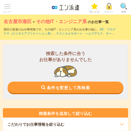
メニュー
気になる!
ログイン
検索
名古屋市港区
×
その他IT・エンジニア系
のお仕事一覧
港区の派遣のお仕事情報です。その他IT・エンジニア系のお仕事の他に、
SE・プログ
ラマ（ビジネスアプリケーション系）
、
テクニカルサポート・ヘルプデスク
、
サー
バ・ネットワークエンジニア
などを取り揃えています。さらに、
短期
・
単発
などの期
間や、
職種未経験OK
などのこだわり条件で絞り込んでいただけます。
検索した条件に合う
お仕事がありませんでした
条件を変更して再検索
検索条件を追加して絞り込む
こだわり
でお仕事情報を絞り込む