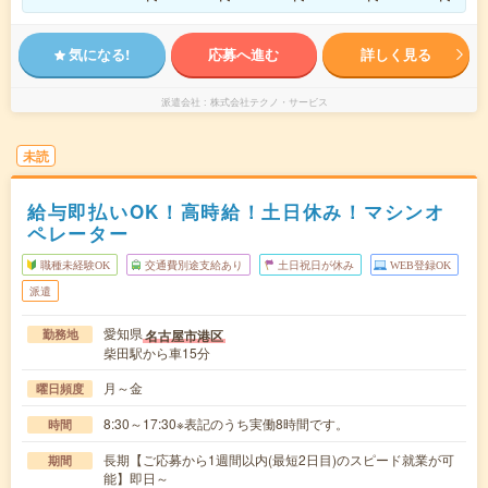
気になる!
応募へ進む
詳しく見る
派遣会社
株式会社テクノ・サービス
未読
給与即払いOK！高時給！土日休み！マシンオ
ペレーター
職種未経験OK
交通費別途支給あり
土日祝日が休み
WEB登録OK
派遣
愛知県
名古屋市港区
勤務地
柴田駅から車15分
月～金
曜日頻度
8:30～17:30※表記のうち実働8時間です。
時間
長期【ご応募から1週間以内(最短2日目)のスピード就業が可
期間
能】即日～