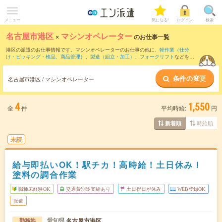
メニュー
気になる!
ログイン
検索
名古屋市港区
×
マシンオペレーター
のお仕事一覧
港区の派遣のお仕事情報です。マシンオペレーターのお仕事の他に、
軽作業（仕分
け・ピッキング・検品、商品管理）
、
製造（組立・加工）
、
フォークリフト
などを取
り揃えています。さらに、
短期
・
単発
などの期間や、
職種未経験OK
などのこだわり条
件で絞り込んでいただけます。職種辞典：
マシンオペレーターのお仕事とは？とは？
条件の変更
名古屋市港区 / マシンオペレーター
4
1,550
全
件
平均時給:
円
時給順
新着順
未読
給与即払いOK！駅チカ！高時給！土日休み！
塗料の調合作業
職種未経験OK
交通費別途支給あり
土日祝日が休み
WEB登録OK
派遣
愛知県
名古屋市港区
勤務地