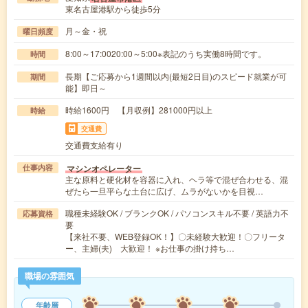
東名古屋港駅から徒歩5分
月～金・祝
曜日頻度
8:00～17:0020:00～5:00※表記のうち実働8時間です。
時間
長期【ご応募から1週間以内(最短2日目)のスピード就業が可
期間
能】即日～
時給1600円 【月収例】281000円以上
時給
交通費
交通費支給有り
マシンオペレーター
仕事内容
主な原料と硬化材を容器に入れ、ヘラ等で混ぜ合わせる、混
ぜたら一旦平らな土台に広げ、ムラがないかを目視…
職種未経験OK / ブランクOK / パソコンスキル不要 / 英語力不
応募資格
要
【来社不要、WEB登録OK！】〇未経験大歓迎！〇フリータ
ー、主婦(夫) 大歓迎！ ※お仕事の掛け持ち…
職場の雰囲気
年齢層