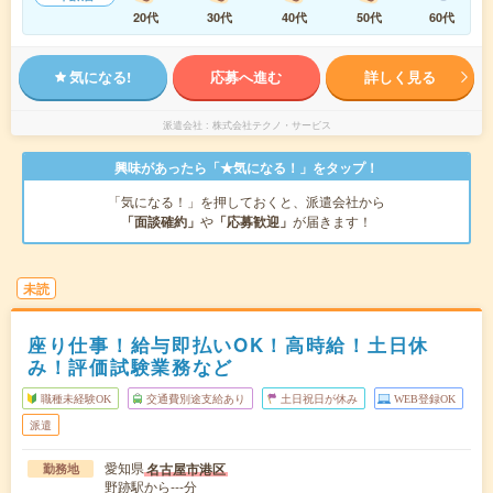
20代
30代
40代
50代
60代
気になる!
応募へ進む
詳しく見る
派遣会社
株式会社テクノ・サービス
興味があったら「★気になる！」をタップ！
「気になる！」を押しておくと、派遣会社から
「面談確約」
や
「応募歓迎」
が届きます！
未読
座り仕事！給与即払いOK！高時給！土日休
み！評価試験業務など
職種未経験OK
交通費別途支給あり
土日祝日が休み
WEB登録OK
派遣
愛知県
名古屋市港区
勤務地
野跡駅から---分