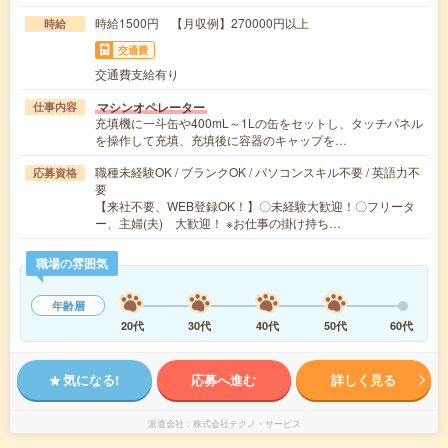
時給1500円 【月収例】270000円以上
時給
交通費
交通費支給有り
マシンオペレーター
仕事内容
充填機に一斗缶や400mL～1Lの缶をセットし、タッチパネル
を操作して充填、充填後に容器のキャップを…
職種未経験OK / ブランクOK / パソコンスキル不要 / 英語力不
応募資格
要
【来社不要、WEB登録OK！】〇未経験大歓迎！〇フリータ
ー、主婦(夫) 大歓迎！ ※お仕事の掛け持ち…
職場の雰囲気
年齢層
20代
30代
40代
50代
60代
気になる!
応募へ進む
詳しく見る
派遣会社
株式会社テクノ・サービス