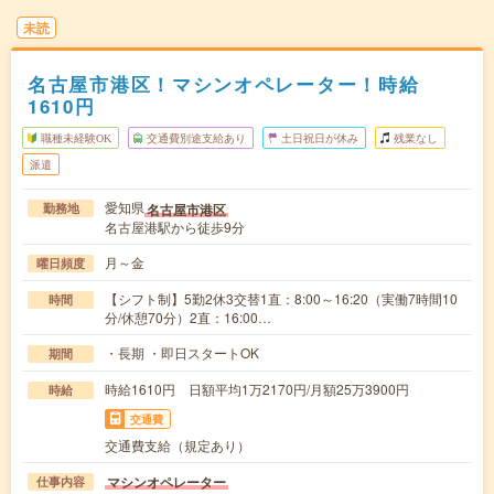
未読
名古屋市港区！マシンオペレーター！時給
1610円
職種未経験OK
交通費別途支給あり
土日祝日が休み
残業なし
派遣
愛知県
名古屋市港区
勤務地
名古屋港駅から徒歩9分
月～金
曜日頻度
【シフト制】5勤2休3交替1直：8:00～16:20（実働7時間10
時間
分/休憩70分）2直：16:00…
・長期 ・即日スタートOK
期間
時給1610円 日額平均1万2170円/月額25万3900円
時給
交通費
交通費支給（規定あり）
マシンオペレーター
仕事内容