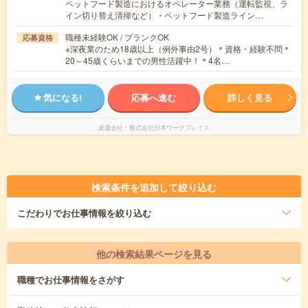
ペットフード製造におけるオペレーター業務（運転監視、ラ
イン切り替え清掃など）・ペットフード製造ライン…
職種未経験OK / ブランクOK
応募資格
※深夜業のため18歳以上（例外事由2号）＊資格・経験不問＊
20～45歳くらいまでの男性活躍中！＊4名…
気になる!
応募へ進む
詳しく見る
派遣会社
株式会社日本ワークプレイス
検索条件を追加して絞り込む
こだわり
でお仕事情報を絞り込む
他の検索結果ページを見る
職種
でお仕事情報をさがす