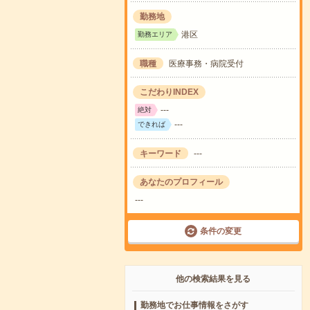
勤務地
港区
勤務エリア
職種
医療事務・病院受付
こだわりINDEX
---
絶対
---
できれば
キーワード
---
あなたのプロフィール
---
条件の変更
他の検索結果を見る
勤務地でお仕事情報をさがす