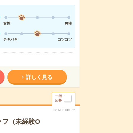
女性
男性
テキパキ
コツコツ
詳しく見る
一括
応募
No.NCBT39362
ッフ（未経験O