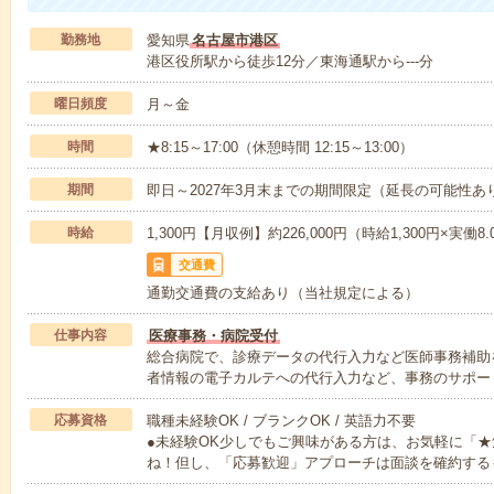
勤務地
愛知県
名古屋市港区
港区役所駅から徒歩12分／東海通駅から---分
曜日頻度
月～金
時間
★8:15～17:00（休憩時間 12:15～13:00）
期間
即日～2027年3月末までの期間限定（延長の可能性あ
時給
1,300円【月収例】約226,000円（時給1,300円×実働8
交通費
通勤交通費の支給あり（当社規定による）
仕事内容
医療事務・病院受付
総合病院で、診療データの代行入力など医師事務補助
者情報の電子カルテへの代行入力など、事務のサポー
応募資格
職種未経験OK / ブランクOK / 英語力不要
●未経験OK少しでもご興味がある方は、お気軽に「
ね！但し、「応募歓迎」アプローチは面談を確約する