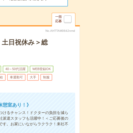
一括
応募
No.AHTTAM0842nmd
！土日祝休み＞総
40～50代活躍
WEB登録OK
給
車通勤可
大手
制服
休憩室あり！》
つけるチャンス！ドクターの負担を減ら
社派遣スタッフも活躍中！＜ご応募後の
です。お家にいながらラクラク！来社不