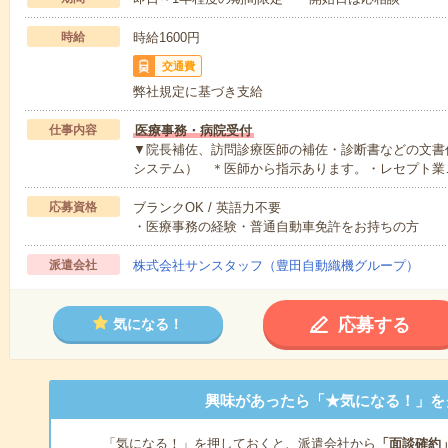
時給
時給1600円
交通費
弊社規定に基づき支給
仕事内容
医療事務・病院受付
▼院長補佐、訪問診療医師の補佐・診断書などの文書作
システム） ＊医師から指示あります。・レセプト業
応募資格
ブランクOK / 英語力不要
・医療事務の経験・普通自動車免許をお持ちの方
派遣会社
株式会社サンスタッフ（豊田自動織機グループ）
応募する
気になる！
興味があったら「★気になる！」を
「気になる！」を押しておくと、派遣会社から
「面談確約