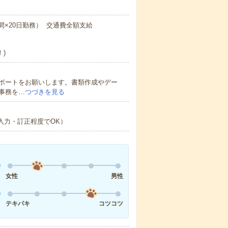
働8時間×20日勤務） 交通費全額支給
)
ポートをお願いします。書類作成やデー
事務を…
つづきを見る
（入力・訂正程度でOK）
女性
男性
テキパキ
コツコツ