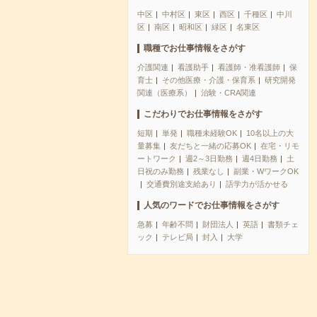
中区
中村区
東区
西区
千種区
中川
区
南区
昭和区
緑区
名東区
職種でお仕事情報をさがす
介護関連
看護助手
看護師・准看護師
保
育士
その他医療・介護・保育系
研究開発
関連（医療系）
治験・CRA関連
こだわりでお仕事情報をさがす
短期
単発
職種未経験OK
10名以上の大
量募集
友だちと一緒の応募OK
在宅・リモ
ートワーク
週2～3日勤務
週4日勤務
土
日祝のみ勤務
残業なし
副業・WワークOK
交通費別途支給あり
語学力が活かせる
人気のワードでお仕事情報をさがす
急募
年齢不問
財団法人
英語
書類チェ
ック
テレビ局
封入
大学