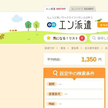
エン派遣
16273
件
エンバイト
22168
件
ちょうど良いワークライフバランスが叶う
東海版
気になる！リスト
0
保存し
派遣TOP
東海
愛知県
名古屋市港区
名
,
1
3
5
0
平均時給:
円
設定中の検索条件
期間
---
派遣形式
---
時給
---