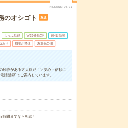
No.SUNST26731
務のオシゴト
派遣
しゅふ歓迎
WEB登録OK
週4日勤務
助あり
職場が禁煙
派遣先公開
務の経験がある方大歓迎！▽安心・信頼に
電話登録"でご案内しています。
＊実働7時間までなら相談可