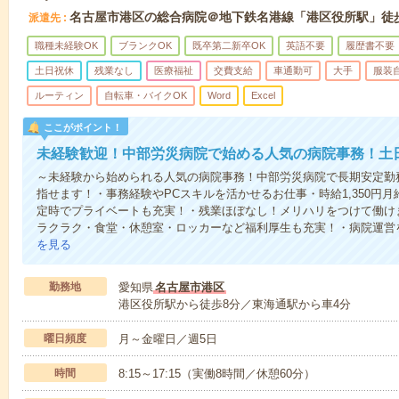
名古屋市港区の総合病院＠地下鉄名港線「港区役所駅」徒
派遣先
職種未経験OK
ブランクOK
既卒第二新卒OK
英語不要
履歴書不要
土日祝休
残業なし
医療福祉
交費支給
車通勤可
大手
服装
ルーティン
自転車・バイクOK
Word
Excel
ここがポイント！
未経験歓迎！中部労災病院で始める人気の病院事務！土
～未経験から始められる人気の病院事務！中部労災病院で長期安定勤
指せます！・事務経験やPCスキルを活かせるお仕事・時給1,350円月給
定時でプライベートも充実！・残業ほぼなし！メリハリをつけて働け
ラクラク・食堂・休憩室・ロッカーなど福利厚生も充実！・病院運営
を見る
勤務地
愛知県
名古屋市港区
港区役所駅から徒歩8分／東海通駅から車4分
曜日頻度
月～金曜日／週5日
時間
8:15～17:15（実働8時間／休憩60分）