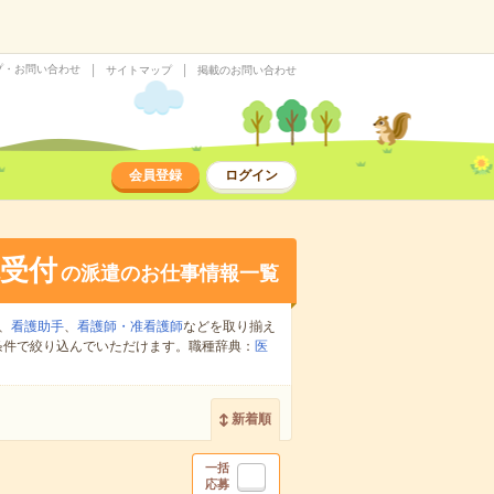
プ・お問い合わせ
サイトマップ
掲載のお問い合わせ
会員登録
ログイン
受付
の派遣のお仕事情報一覧
、
看護助手
、
看護師・准看護師
などを取り揃え
条件で絞り込んでいただけます。職種辞典：
医
新着順
一括
応募