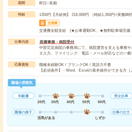
期間
即日~長期
時給
1350円【月給例】 216,000円 （時給1,350円×実
交通費
交通費全額支給 (★お車通勤OK、★無料駐車場完備！
仕事内容
医療事務・病院受付
中部労災病院の事務局にて、病院運営を支える事務サ
タ入力、ファイリング、電話・メール対応などの一般
応募資格
職種未経験OK / ブランクOK / 英語力不要
【必須条件】・Word、Excelの基本操作ができる方
職場の雰囲気
年齢層
男女比率
20代
30代
40代
50代
60代
職場の様子
仕事の仕方
活気がある
しずか