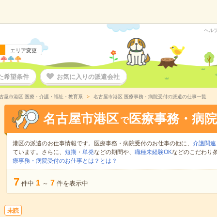
ヘル
エリア変更
た希望条件
お気に入りの派遣会社
古屋市港区 医療・介護・福祉・教育系
名古屋市港区 医療事務・病院受付の派遣の仕事一覧
名古屋市港区
医療事務・病院
で
港区の派遣のお仕事情報です。医療事務・病院受付のお仕事の他に、
介護関連
ています。さらに、
短期
・
単発
などの期間や、
職種未経験OK
などのこだわり
療事務・病院受付のお仕事とは？とは？
7
1
7
件中
～
件を表示中
未読