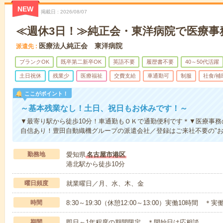
NEW
掲載日
2026/08/07
≪週休3日！≫純正会・東洋病院で医療事
医療法人純正会 東洋病院
派遣先
ブランクOK
既卒第二新卒OK
英語不要
履歴書不要
40～50代活躍
土日祝休
残業少
医療福祉
交費支給
車通勤可
制服
社食/補
ここがポイント！
～基本残業なし！土日、祝日もお休みです！～
▼最寄り駅から徒歩10分！車通勤もＯＫで通勤便利です＊▼医療事
自信あり！豊田自動織機グループの派遣会社／登録はご来社不要の"お
勤務地
愛知県
名古屋市港区
港北駅から徒歩10分
曜日頻度
就業曜日／月、水、木、金
時間
8:30～19:30（休憩12:00～13:00）実働10時間 
期間
即日～1年程度の期間限定 ＊開始日は応相談