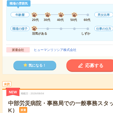
職場の雰囲気
年齢層
男女比率
20代
30代
40代
50代
60代
職場の様子
仕事の仕方
活気がある
しずか
ヒューマンリソシア株式会社
派遣会社
応募する
気になる！
未読
NEW
掲載日
2026/08/04
中部労災病院・事務局での一般事務スタ
K）
派遣