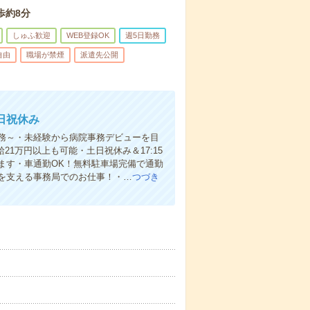
歩約8分
しゅふ歓迎
WEB登録OK
週5日勤務
自由
職場が禁煙
派遣先公開
日祝休み
務～・未経験から病院事務デビューを目
21万円以上も可能・土日祝休み＆17:15
ます・車通勤OK！無料駐車場完備で通勤
を支える事務局でのお仕事！・…
つづき