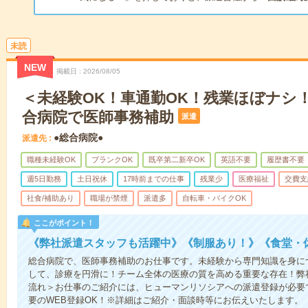
未読
NEW
掲載日
2026/08/05
＜未経験OK！車通勤OK！残業ほぼナシ
合病院で医師事務補助
派遣
●総合病院●
派遣先
職種未経験OK
ブランクOK
既卒第二新卒OK
英語不要
履歴書不要
週5日勤務
土日祝休
17時前までの仕事
残業少
医療福祉
交費支
社食/補助あり
職場が禁煙
派遣多
自転車・バイクOK
ここがポイント！
《弊社派遣スタッフも活躍中》《制服あり！》《食堂・
総合病院で、医師事務補助のお仕事です。未経験から専門知識を身に
して、診療を円滑に！チーム全体の医療の質を高める重要な存在！弊
流れ＞お仕事のご紹介には、ヒューマンリソシアへの派遣登録が必要
要のWEB登録OK！※詳細はご紹介・面談時等にお伝えいたします。