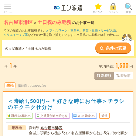
メニュー
気になる!
ログイン
検索
名古屋市港区
×
土日祝のみ勤務
のお仕事一覧
港区の派遣のお仕事情報です。
オフィスワーク・事務系
、
営業・販売・サービス系
、
クリエイティブ系
などのお仕事を取り揃えています。土日祝のみ勤務の条件の他に、
交通費別途支給あり
、
職種未経験OK
、
友だちと一緒の応募OK
などのこだわり条件も
取り揃えています。
条件の変更
名古屋市港区 / 土日祝のみ勤務
1
1,500
全
件
平均時給:
円
時給順
新着順
未読
掲載日
2026/07/30
＜時給1,500円～＊好きな時にお仕事＞チラシ
のモクモク仕分け
職種未経験OK
交通費別途支給あり
WEB登録OK
派遣
愛知県
名古屋市港区
勤務地
金城ふ頭駅から徒歩5分／名古屋港駅から徒歩5分／港北駅か