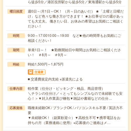
ら徒歩5分／港区役所駅から徒歩5分／東海通駅から徒歩5分
週0日～/月1日～OK！ （月～日のあいだ） ★「土曜と日曜だ
曜日頻度
け」など色々な働き方ができます！ ★お仕事ゼロの週があっ
ても大丈夫。 働きたい日、お休みの希望はお気軽にご相談く
ださい！
9:00～17:0010:00～19:00 など■ 他の時間帯もお気軽にご
時間
相談ください！
単発1日～！ ★勤務開始日や期間はお気軽にご相談くださ
期間
い！ ＃8月～ ＃9月～
時給1,500円～1,875円
時給
交通費
■ 交通費規定内支給 ※派遣先による
軽作業（仕分け・ピッキング・検品、商品管理）
仕事内容
＼チラシの仕分け／＜とってもシンプルなので未経験でも安
心！＞▼封入作業及び梱包▼雑誌や書籍などの仕分…
職種未経験OK / ブランクOK / パソコンスキル不要 / 英語力不
応募資格
要
▼未経験OK！（副業歓迎☆）▼高校生不可▼携帯電話をお
持ちの方（業務連絡に使用）※応募後のご連絡はメ…