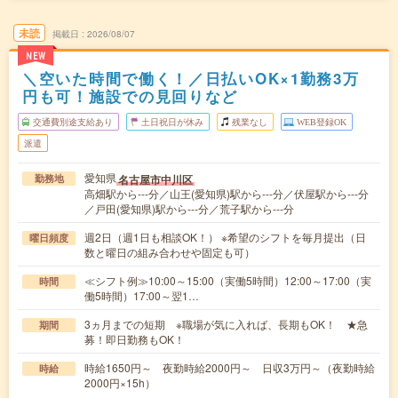
未読
掲載日
2026/08/07
NEW
＼空いた時間で働く！／日払いOK×1勤務3万
円も可！施設での見回りなど
交通費別途支給あり
土日祝日が休み
残業なし
WEB登録OK
派遣
愛知県
名古屋市中川区
勤務地
高畑駅から---分／山王(愛知県)駅から---分／伏屋駅から---分
／戸田(愛知県)駅から---分／荒子駅から---分
週2日（週1日も相談OK！） ※希望のシフトを毎月提出（日
曜日頻度
数と曜日の組み合わせや固定も可）
≪シフト例≫10:00～15:00（実働5時間）12:00～17:00（実
時間
働5時間）17:00～翌1…
3ヵ月までの短期 ※職場が気に入れば、長期もOK！ ★急
期間
募！即日勤務もOK！
時給1650円～ 夜勤時給2000円～ 日収3万円～（夜勤時給
時給
2000円×15h）