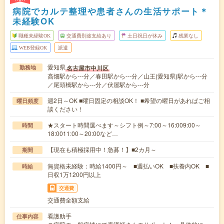
病院でカルテ整理や患者さんの生活サポート＊
未経験OK
職種未経験OK
交通費別途支給あり
土日祝日が休み
残業なし
WEB登録OK
派遣
愛知県
名古屋市中川区
勤務地
高畑駅から---分／春田駅から---分／山王(愛知県)駅から---分
／尾頭橋駅から---分／伏屋駅から---分
週2日～OK ■曜日固定の相談OK！ ■希望の曜日があればご相
曜日頻度
談ください！
★スタート時間選べます～シフト例～7:00～16:009:00～
時間
18:0011:00～20:00など…
【現在も積極採用中！急募！】■2カ月～
期間
無資格未経験：時給1400円～ ■週払いOK ■扶養内OK ■
時給
日収1万1200円以上
交通費
交通費全額支給
看護助手
仕事内容