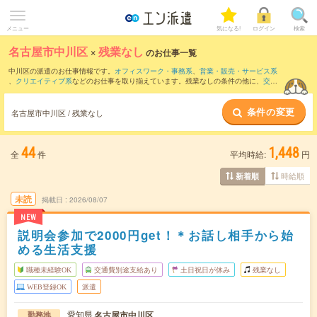
メニュー
気になる!
ログイン
検索
名古屋市中川区
×
残業なし
のお仕事一覧
中川区の派遣のお仕事情報です。
オフィスワーク・事務系
、
営業・販売・サービス系
、
クリエイティブ系
などのお仕事を取り揃えています。残業なしの条件の他に、
交通
費別途支給あり
、
職種未経験OK
、
友だちと一緒の応募OK
などのこだわり条件も取り
揃えています。
条件の変更
名古屋市中川区 / 残業なし
44
1,448
全
件
平均時給:
円
時給順
新着順
未読
掲載日
2026/08/07
NEW
説明会参加で2000円get！＊お話し相手から始
める生活支援
職種未経験OK
交通費別途支給あり
土日祝日が休み
残業なし
WEB登録OK
派遣
愛知県
名古屋市中川区
勤務地