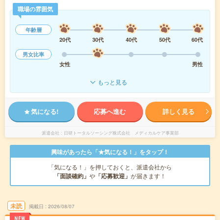
職場の雰囲気
年齢層
20代
30代
40代
50代
60代
男女比率
女性
男性
もっと見る
気になる!
応募へ進む
詳しく見る
派遣会社
日研トータルソーシング株式会社 メディカルケア事業部
興味があったら「★気になる！」をタップ！
「気になる！」を押しておくと、派遣会社から
「面談確約」
や
「応募歓迎」
が届きます！
未読
掲載日
2026/08/07
NEW