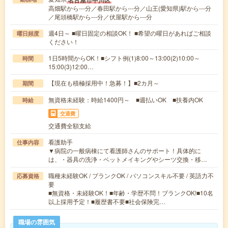
高畑駅から---分／春田駅から---分／山王(愛知県)駅から---分
／尾頭橋駅から---分／伏屋駅から---分
週4日～ ■曜日固定の相談OK！ ■希望の曜日があればご相談
曜日頻度
ください！
1日5時間からOK！■シフト例(1)8:00～13:00(2)10:00～
時間
15:00(3)12:00…
【現在も積極採用中！急募！】■2カ月～
期間
無資格未経験：時給1400円～ ■週払いOK ■扶養内OK
時給
交通費
交通費全額支給
看護助手
仕事内容
▼病院の一般病棟にて看護師さんのサポート！具体的に
は、・器具の洗浄・ベットメイキングやシーツ交換・移…
職種未経験OK / ブランクOK / パソコンスキル不要 / 英語力不
応募資格
要
■無資格・未経験OK！■年齢・学歴不問！ブランクOK!■10名
以上採用予定！■履歴書不要■社会保険完…
職場の雰囲気