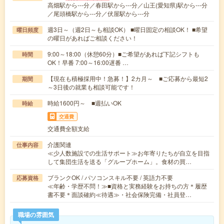
高畑駅から---分／春田駅から---分／山王(愛知県)駅から---分
／尾頭橋駅から---分／伏屋駅から---分
週3日～（週2日～も相談OK） ■曜日固定の相談OK！ ■希望
曜日頻度
の曜日があればご相談ください！
9:00～18:00（休憩60分）■ご希望があれば下記シフトも
時間
OK！早番 7:00～16:00遅番 …
【現在も積極採用中！急募！】2カ月～ ■ご応募から最短2
期間
～3日後の就業も相談可能です！
時給1600円～ ■週払いOK
時給
交通費
交通費全額支給
介護関連
仕事内容
≪少人数施設での生活サポート≫お年寄りたちが自立を目指
して集団生活を送る「グループホーム」。食材の買…
ブランクOK / パソコンスキル不要 / 英語力不要
応募資格
≪年齢・学歴不問！≫■資格と実務経験をお持ちの方＊履歴
書不要＊面談確約≪待遇≫・社会保険完備・社員登…
職場の雰囲気