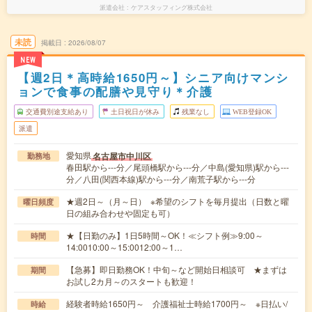
派遣会社
ケアスタッフィング株式会社
未読
掲載日
2026/08/07
NEW
【週2日＊高時給1650円～】シニア向けマンシ
ョンで食事の配膳や見守り＊介護
交通費別途支給あり
土日祝日が休み
残業なし
WEB登録OK
派遣
愛知県
名古屋市中川区
勤務地
春田駅から---分／尾頭橋駅から---分／中島(愛知県)駅から---
分／八田(関西本線)駅から---分／南荒子駅から---分
★週2日～（月～日） ※希望のシフトを毎月提出（日数と曜
曜日頻度
日の組み合わせや固定も可）
★【日勤のみ】1日5時間～OK！≪シフト例≫9:00～
時間
14:0010:00～15:0012:00～1…
【急募】即日勤務OK！中旬～など開始日相談可 ★まずは
期間
お試し2カ月～のスタートも歓迎！
経験者時給1650円～ 介護福祉士時給1700円～ ※日払い/
時給