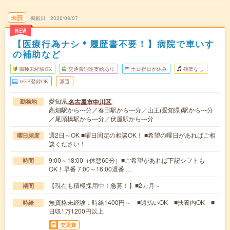
未読
掲載日
2026/08/07
NEW
【医療行為ナシ＊履歴書不要！】病院で車いす
の補助など
職種未経験OK
交通費別途支給あり
土日祝日が休み
残業なし
WEB登録OK
派遣
愛知県
名古屋市中川区
勤務地
高畑駅から---分／春田駅から---分／山王(愛知県)駅から---分
／尾頭橋駅から---分／伏屋駅から---分
週2日～OK ■曜日固定の相談OK！ ■希望の曜日があればご相
曜日頻度
談ください！
9:00～18:00（休憩60分）■ご希望があれば下記シフトも
時間
OK！早番 7:00～16:00遅番 …
【現在も積極採用中！急募！】■2カ月～
期間
無資格未経験：時給1400円～ ■週払いOK ■扶養内OK ■
時給
日収1万1200円以上
交通費