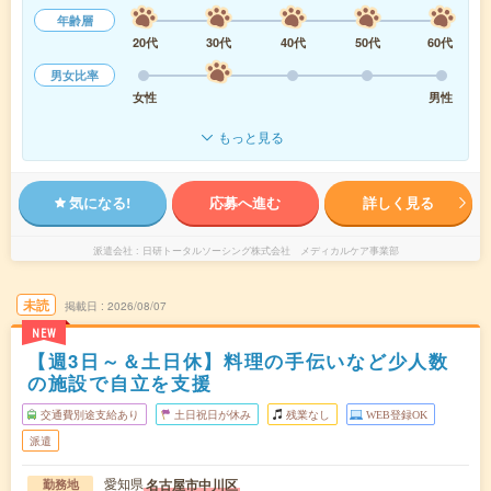
年齢層
20代
30代
40代
50代
60代
男女比率
女性
男性
もっと見る
気になる!
応募へ進む
詳しく見る
派遣会社
日研トータルソーシング株式会社 メディカルケア事業部
未読
掲載日
2026/08/07
NEW
【週3日～＆土日休】料理の手伝いなど少人数
の施設で自立を支援
交通費別途支給あり
土日祝日が休み
残業なし
WEB登録OK
派遣
愛知県
名古屋市中川区
勤務地