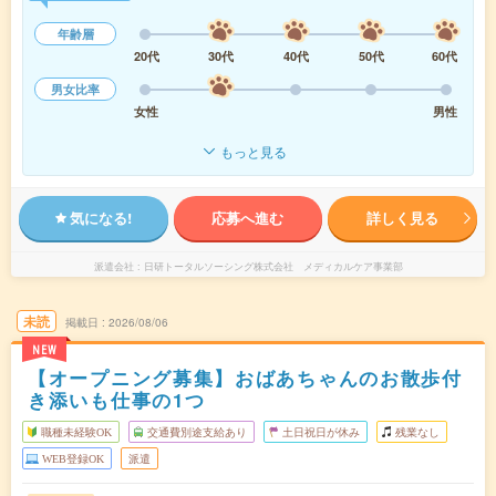
年齢層
20代
30代
40代
50代
60代
男女比率
女性
男性
もっと見る
気になる!
応募へ進む
詳しく見る
派遣会社
日研トータルソーシング株式会社 メディカルケア事業部
未読
掲載日
2026/08/06
NEW
【オープニング募集】おばあちゃんのお散歩付
き添いも仕事の1つ
職種未経験OK
交通費別途支給あり
土日祝日が休み
残業なし
WEB登録OK
派遣