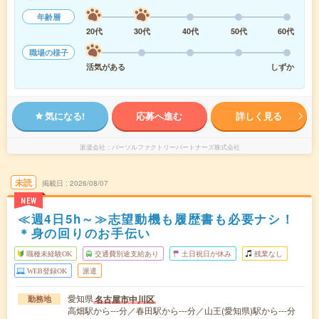
年齢層
20代
30代
40代
50代
60代
職場の様子
活気がある
しずか
気になる!
応募へ進む
詳しく見る
派遣会社
パーソルファクトリーパートナーズ株式会社
未読
掲載日
2026/08/07
NEW
≪週4日5h～≫志望動機も履歴書も必要ナシ！
＊身の回りのお手伝い
職種未経験OK
交通費別途支給あり
土日祝日が休み
残業なし
WEB登録OK
派遣
愛知県
名古屋市中川区
勤務地
高畑駅から---分／春田駅から---分／山王(愛知県)駅から---分