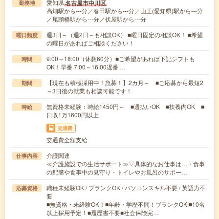
愛知県
名古屋市中川区
勤務地
高畑駅から---分／春田駅から---分／山王(愛知県)駅から---分
／尾頭橋駅から---分／伏屋駅から---分
週3日～（週2日～も相談OK） ■曜日固定の相談OK！ ■希望
曜日頻度
の曜日があればご相談ください！
9:00～18:00（休憩60分）■ご希望があれば下記シフトも
時間
OK！早番 7:00～16:00遅番 …
【現在も積極採用中！急募！】2カ月～ ■ご応募から最短2
期間
～3日後の就業も相談可能です！
無資格未経験：時給1450円～ ■週払いOK ■扶養内OK ■
時給
日収1万1600円以上
交通費
交通費全額支給
介護関連
仕事内容
≪介護施設での生活サポート≫▽具体的なお仕事は…・食事
の配膳や食事中の見守り・トイレやお風呂のサポー…
職種未経験OK / ブランクOK / パソコンスキル不要 / 英語力不
応募資格
要
■無資格・未経験OK！■年齢・学歴不問！ブランクOK!■10名
以上採用予定！■履歴書不要■社会保険完…