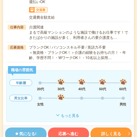
週払いOK
交通費
交通費全額支給
介護関連
仕事内容
まるで高級マンションのような施設で働けるお仕事です！で
きたばかりの施設が多く、利用者さんの要介護度も…
ブランクOK / パソコンスキル不要 / 英語力不要
応募資格
＜無資格・ブランクOK！＞介護の経験をお持ちの方！・年
齢、学歴不問！・WワークOK！・10名以上採用…
職場の雰囲気
年齢層
20代
30代
40代
50代
60代
男女比率
女性
男性
もっと見る
気になる!
応募へ進む
詳しく見る