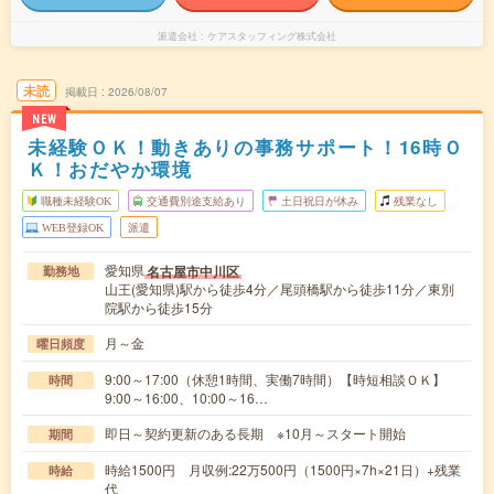
派遣会社
ケアスタッフィング株式会社
未読
掲載日
2026/08/07
NEW
未経験ＯＫ！動きありの事務サポート！16時Ｏ
Ｋ！おだやか環境
職種未経験OK
交通費別途支給あり
土日祝日が休み
残業なし
WEB登録OK
派遣
愛知県
名古屋市中川区
勤務地
山王(愛知県)駅から徒歩4分／尾頭橋駅から徒歩11分／東別
院駅から徒歩15分
月～金
曜日頻度
9:00～17:00（休憩1時間、実働7時間）【時短相談ＯＫ】
時間
9:00～16:00、10:00～16…
即日～契約更新のある長期 ※10月～スタート開始
期間
時給1500円 月収例:22万500円（1500円×7h×21日）+残業
時給
代