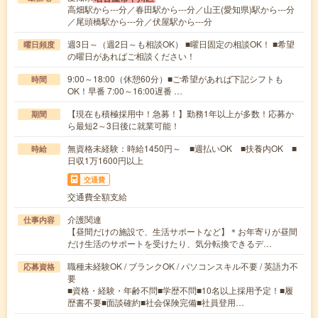
高畑駅から---分／春田駅から---分／山王(愛知県)駅から---分
／尾頭橋駅から---分／伏屋駅から---分
週3日～（週2日～も相談OK） ■曜日固定の相談OK！ ■希望
曜日頻度
の曜日があればご相談ください！
9:00～18:00（休憩60分）■ご希望があれば下記シフトも
時間
OK！早番 7:00～16:00遅番 …
【現在も積極採用中！急募！】勤務1年以上が多数！応募か
期間
ら最短2～3日後に就業可能！
無資格未経験：時給1450円～ ■週払いOK ■扶養内OK ■
時給
日収1万1600円以上
交通費
交通費全額支給
介護関連
仕事内容
【昼間だけの施設で、生活サポートなど】＊お年寄りが昼間
だけ生活のサポートを受けたり、気分転換できるデ…
職種未経験OK / ブランクOK / パソコンスキル不要 / 英語力不
応募資格
要
■資格・経験・年齢不問■学歴不問■10名以上採用予定！■履
歴書不要■面談確約■社会保険完備■社員登用…