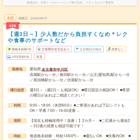
派遣会社
日研トータルソーシング株式会社 メディカルケア事業部
未読
掲載日
2026/08/07
NEW
【週3日～】少人数だから負担すくなめ＊レク
や食事のサポートなど
職種未経験OK
交通費別途支給あり
土日祝日が休み
残業なし
WEB登録OK
派遣
愛知県
名古屋市中川区
勤務地
高畑駅から---分／春田駅から---分／山王(愛知県)駅から---分
／尾頭橋駅から---分／伏屋駅から---分
週3日～（週2日～も相談OK） ■曜日固定の相談OK！ ■希望
曜日頻度
の曜日があればご相談ください！
9:00～18:00（休憩60分）■ご希望があれば下記シフトも
時間
OK！早番 7:00～16:00遅番 …
【現在も積極採用中！急募！】2カ月～ ■ご応募から最短2
期間
～3日後の就業も相談可能です！
無資格未経験：時給1450円～ ■週払いOK ■扶養内OK ■
時給