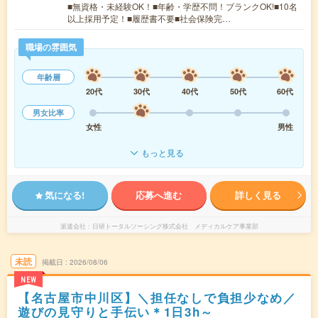
■無資格・未経験OK！■年齢・学歴不問！ブランクOK!■10名
以上採用予定！■履歴書不要■社会保険完…
職場の雰囲気
年齢層
20代
30代
40代
50代
60代
男女比率
女性
男性
もっと見る
気になる!
応募へ進む
詳しく見る
派遣会社
日研トータルソーシング株式会社 メディカルケア事業部
未読
掲載日
2026/08/06
NEW
【名古屋市中川区】＼担任なしで負担少なめ／
遊びの見守りと手伝い＊1日3h～