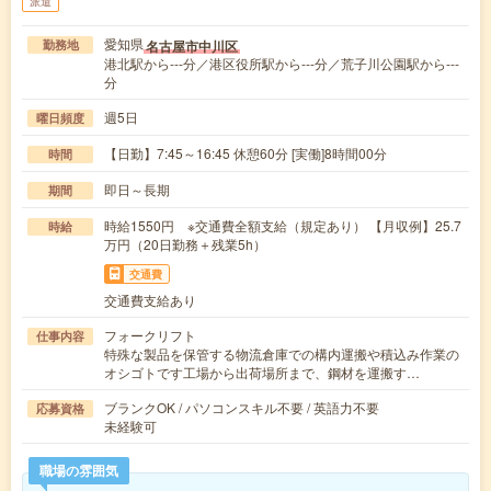
派遣
愛知県
名古屋市中川区
勤務地
港北駅から---分／港区役所駅から---分／荒子川公園駅から---
分
週5日
曜日頻度
【日勤】7:45～16:45 休憩60分 [実働]8時間00分
時間
即日～長期
期間
時給1550円 ※交通費全額支給（規定あり） 【月収例】25.7
時給
万円（20日勤務＋残業5h）
交通費
交通費支給あり
フォークリフト
仕事内容
特殊な製品を保管する物流倉庫での構内運搬や積込み作業の
オシゴトです工場から出荷場所まで、鋼材を運搬す…
ブランクOK / パソコンスキル不要 / 英語力不要
応募資格
未経験可
職場の雰囲気