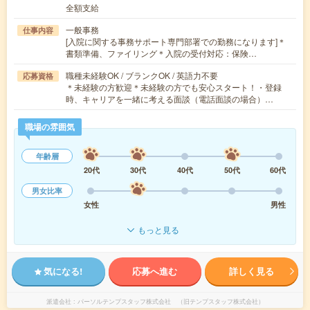
全額支給
一般事務
仕事内容
[入院に関する事務サポート専門部署での勤務になります]＊
書類準備、ファイリング＊入院の受付対応：保険…
職種未経験OK / ブランクOK / 英語力不要
応募資格
＊未経験の方歓迎＊未経験の方でも安心スタート！・登録
時、キャリアを一緒に考える面談（電話面談の場合）…
職場の雰囲気
年齢層
20代
30代
40代
50代
60代
男女比率
女性
男性
もっと見る
気になる!
応募へ進む
詳しく見る
派遣会社
パーソルテンプスタッフ株式会社 （旧テンプスタッフ株式会社）