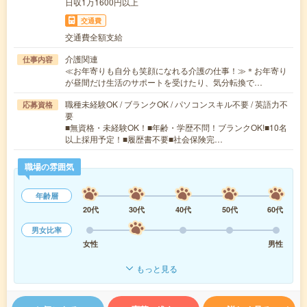
日収1万1600円以上
交通費
交通費全額支給
介護関連
仕事内容
≪お年寄りも自分も笑顔になれる介護の仕事！≫＊お年寄り
が昼間だけ生活のサポートを受けたり、気分転換で…
職種未経験OK / ブランクOK / パソコンスキル不要 / 英語力不
応募資格
要
■無資格・未経験OK！■年齢・学歴不問！ブランクOK!■10名
以上採用予定！■履歴書不要■社会保険完…
職場の雰囲気
年齢層
20代
30代
40代
50代
60代
男女比率
女性
男性
もっと見る