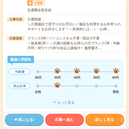
交通費
交通費全額支給
介護関連
仕事内容
＼介護施設で見守りやお手伝い／施設を利用するお年寄りの
サポートをお任せします！＜具体的には…＞・お掃…
ブランクOK / パソコンスキル不要 / 英語力不要
応募資格
＜無資格OK！＞介護の経験をお持ちの方ブランクOK・年齢
不問！WワークOK10名以上募集中！履歴書不…
職場の雰囲気
年齢層
20代
30代
40代
50代
60代
男女比率
女性
男性
もっと見る
気になる!
応募へ進む
詳しく見る