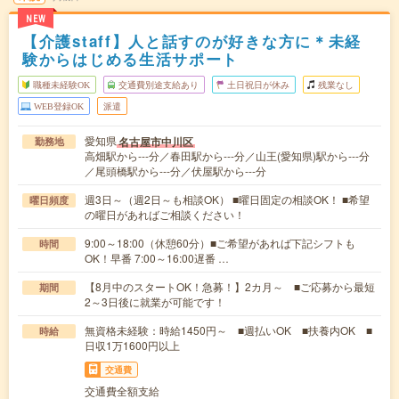
NEW
【介護staff】人と話すのが好きな方に＊未経
験からはじめる生活サポート
職種未経験OK
交通費別途支給あり
土日祝日が休み
残業なし
WEB登録OK
派遣
愛知県
名古屋市中川区
勤務地
高畑駅から---分／春田駅から---分／山王(愛知県)駅から---分
／尾頭橋駅から---分／伏屋駅から---分
週3日～（週2日～も相談OK） ■曜日固定の相談OK！ ■希望
曜日頻度
の曜日があればご相談ください！
9:00～18:00（休憩60分）■ご希望があれば下記シフトも
時間
OK！早番 7:00～16:00遅番 …
【8月中のスタートOK！急募！】2カ月～ ■ご応募から最短
期間
2～3日後に就業が可能です！
無資格未経験：時給1450円～ ■週払いOK ■扶養内OK ■
時給
日収1万1600円以上
交通費
交通費全額支給