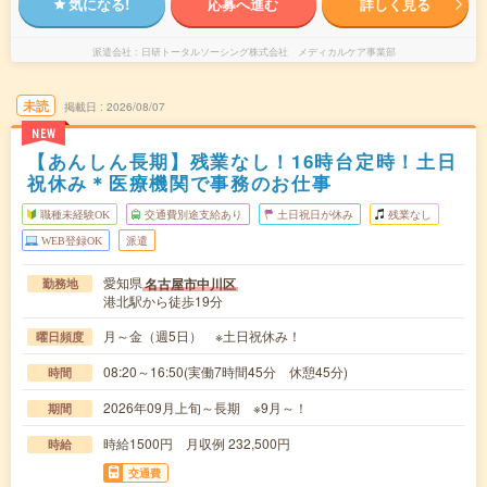
気になる!
応募へ進む
詳しく見る
派遣会社
日研トータルソーシング株式会社 メディカルケア事業部
未読
掲載日
2026/08/07
NEW
【あんしん長期】残業なし！16時台定時！土日
祝休み＊医療機関で事務のお仕事
職種未経験OK
交通費別途支給あり
土日祝日が休み
残業なし
WEB登録OK
派遣
愛知県
名古屋市中川区
勤務地
港北駅から徒歩19分
月～金（週5日） ※土日祝休み！
曜日頻度
08:20～16:50(実働7時間45分 休憩45分)
時間
2026年09月上旬～長期 ※9月～！
期間
時給1500円 月収例 232,500円
時給
交通費