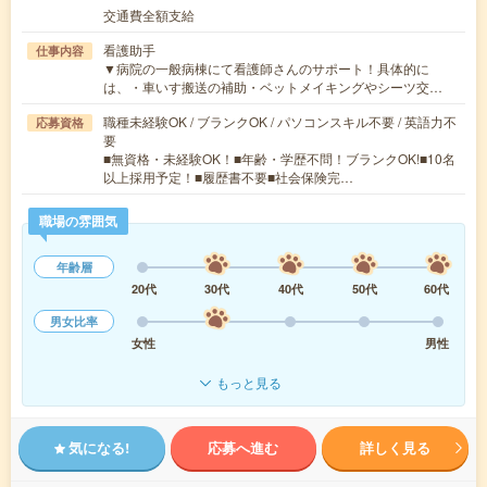
交通費全額支給
看護助手
仕事内容
▼病院の一般病棟にて看護師さんのサポート！具体的に
は、・車いす搬送の補助・ベットメイキングやシーツ交…
職種未経験OK / ブランクOK / パソコンスキル不要 / 英語力不
応募資格
要
■無資格・未経験OK！■年齢・学歴不問！ブランクOK!■10名
以上採用予定！■履歴書不要■社会保険完…
職場の雰囲気
年齢層
20代
30代
40代
50代
60代
男女比率
女性
男性
もっと見る
気になる!
応募へ進む
詳しく見る