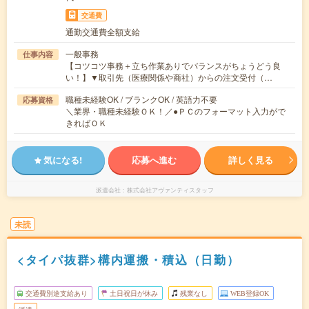
交通費
通勤交通費全額支給
一般事務
仕事内容
【コツコツ事務＋立ち作業ありでバランスがちょうどう良
い！】▼取引先（医療関係や商社）からの注文受付（…
職種未経験OK / ブランクOK / 英語力不要
応募資格
＼業界・職種未経験ＯＫ！／●ＰＣのフォーマット入力がで
きればＯＫ
気になる!
応募へ進む
詳しく見る
派遣会社
株式会社アヴァンティスタッフ
未読
<タイパ抜群>構内運搬・積込（日勤）
交通費別途支給あり
土日祝日が休み
残業なし
WEB登録OK