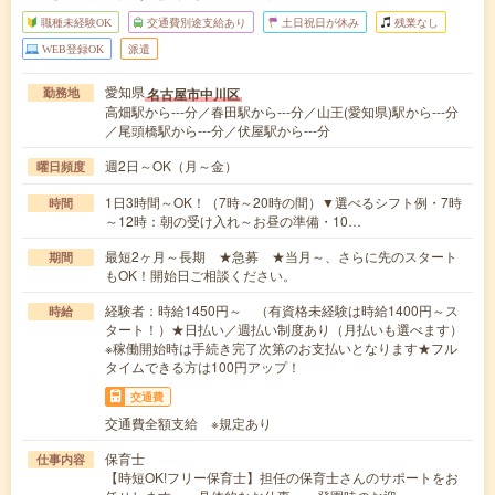
職種未経験OK
交通費別途支給あり
土日祝日が休み
残業なし
WEB登録OK
派遣
愛知県
名古屋市中川区
勤務地
高畑駅から---分／春田駅から---分／山王(愛知県)駅から---分
／尾頭橋駅から---分／伏屋駅から---分
週2日～OK（月～金）
曜日頻度
1日3時間～OK！（7時～20時の間）▼選べるシフト例・7時
時間
～12時：朝の受け入れ～お昼の準備・10…
最短2ヶ月～長期 ★急募 ★当月～、さらに先のスタート
期間
もOK！開始日ご相談ください。
経験者：時給1450円～ （有資格未経験は時給1400円～ス
時給
タート！）★日払い／週払い制度あり（月払いも選べます）
※稼働開始時は手続き完了次第のお支払いとなります★フル
タイムできる方は100円アップ！
交通費
交通費全額支給 ※規定あり
保育士
仕事内容
【時短OK!フリー保育士】担任の保育士さんのサポートをお