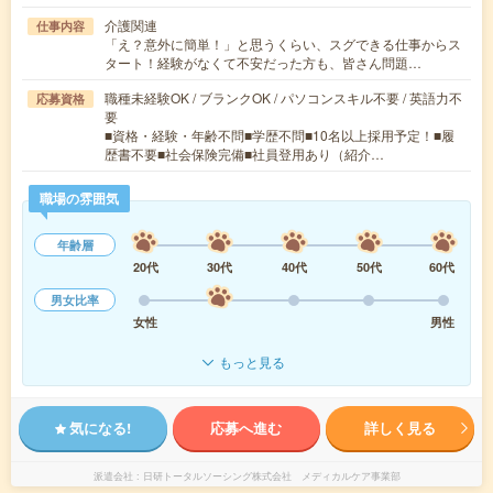
介護関連
仕事内容
「え？意外に簡単！」と思うくらい、スグできる仕事からス
タート！経験がなくて不安だった方も、皆さん問題…
職種未経験OK / ブランクOK / パソコンスキル不要 / 英語力不
応募資格
要
■資格・経験・年齢不問■学歴不問■10名以上採用予定！■履
歴書不要■社会保険完備■社員登用あり（紹介…
職場の雰囲気
年齢層
20代
30代
40代
50代
60代
男女比率
女性
男性
もっと見る
気になる!
応募へ進む
詳しく見る
派遣会社
日研トータルソーシング株式会社 メディカルケア事業部