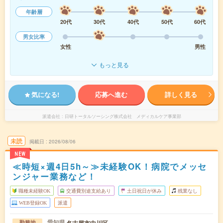
年齢層
20代
30代
40代
50代
60代
男女比率
女性
男性
もっと見る
気になる!
応募へ進む
詳しく見る
派遣会社
日研トータルソーシング株式会社 メディカルケア事業部
未読
掲載日
2026/08/06
NEW
≪時短×週4日5h～≫未経験OK！病院でメッセ
ンジャー業務など！
職種未経験OK
交通費別途支給あり
土日祝日が休み
残業なし
WEB登録OK
派遣
愛知県
名古屋市中川区
勤務地