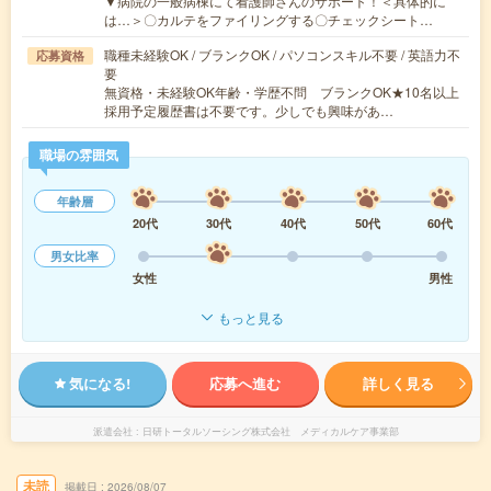
▼病院の一般病棟にて看護師さんのサポート！＜具体的に
は…＞〇カルテをファイリングする〇チェックシート…
職種未経験OK / ブランクOK / パソコンスキル不要 / 英語力不
応募資格
要
無資格・未経験OK年齢・学歴不問 ブランクOK★10名以上
採用予定履歴書は不要です。少しでも興味があ…
職場の雰囲気
年齢層
20代
30代
40代
50代
60代
男女比率
女性
男性
もっと見る
気になる!
応募へ進む
詳しく見る
派遣会社
日研トータルソーシング株式会社 メディカルケア事業部
未読
掲載日
2026/08/07