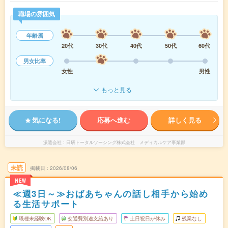
職場の雰囲気
年齢層
20代
30代
40代
50代
60代
男女比率
女性
男性
もっと見る
気になる!
応募へ進む
詳しく見る
派遣会社
日研トータルソーシング株式会社 メディカルケア事業部
未読
掲載日
2026/08/06
NEW
≪週3日～≫おばあちゃんの話し相手から始め
る生活サポート
職種未経験OK
交通費別途支給あり
土日祝日が休み
残業なし