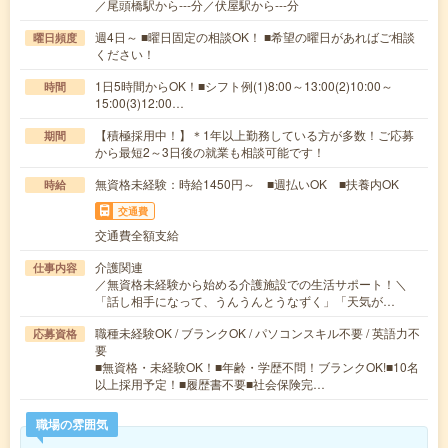
／尾頭橋駅から---分／伏屋駅から---分
週4日～ ■曜日固定の相談OK！ ■希望の曜日があればご相談
曜日頻度
ください！
1日5時間からOK！■シフト例(1)8:00～13:00(2)10:00～
時間
15:00(3)12:00…
【積極採用中！】＊1年以上勤務している方が多数！ご応募
期間
から最短2～3日後の就業も相談可能です！
無資格未経験：時給1450円～ ■週払いOK ■扶養内OK
時給
交通費
交通費全額支給
介護関連
仕事内容
／無資格未経験から始める介護施設での生活サポート！＼
「話し相手になって、うんうんとうなずく」「天気が…
職種未経験OK / ブランクOK / パソコンスキル不要 / 英語力不
応募資格
要
■無資格・未経験OK！■年齢・学歴不問！ブランクOK!■10名
以上採用予定！■履歴書不要■社会保険完…
職場の雰囲気