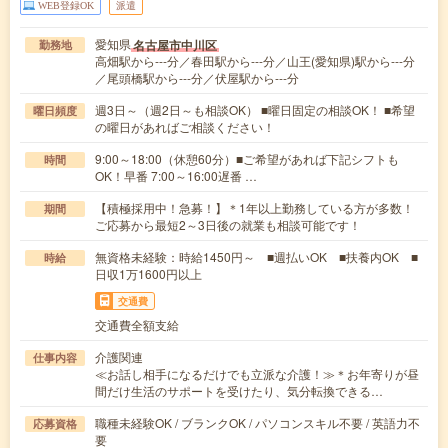
WEB登録OK
派遣
愛知県
名古屋市中川区
勤務地
高畑駅から---分／春田駅から---分／山王(愛知県)駅から---分
／尾頭橋駅から---分／伏屋駅から---分
週3日～（週2日～も相談OK） ■曜日固定の相談OK！ ■希望
曜日頻度
の曜日があればご相談ください！
9:00～18:00（休憩60分）■ご希望があれば下記シフトも
時間
OK！早番 7:00～16:00遅番 …
【積極採用中！急募！】＊1年以上勤務している方が多数！
期間
ご応募から最短2～3日後の就業も相談可能です！
無資格未経験：時給1450円～ ■週払いOK ■扶養内OK ■
時給
日収1万1600円以上
交通費
交通費全額支給
介護関連
仕事内容
≪お話し相手になるだけでも立派な介護！≫＊お年寄りが昼
間だけ生活のサポートを受けたり、気分転換できる…
職種未経験OK / ブランクOK / パソコンスキル不要 / 英語力不
応募資格
要