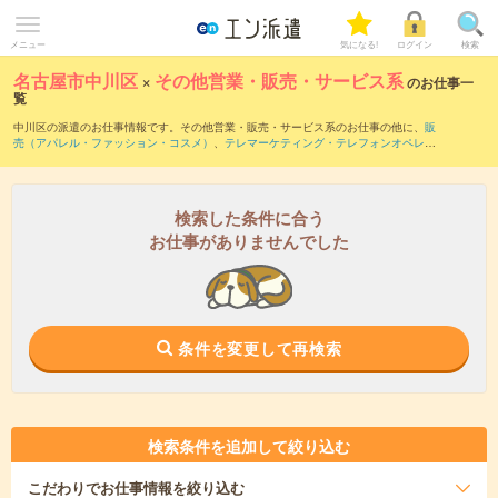
メニュー
気になる!
ログイン
検索
名古屋市中川区
×
その他営業・販売・サービス系
のお仕事一
覧
中川区の派遣のお仕事情報です。その他営業・販売・サービス系のお仕事の他に、
販
売（アパレル・ファッション・コスメ）
、
テレマーケティング・テレフォンオペレー
ター・コールセンター
、
窓口・ショールーム・カウンター受付
などを取り揃えていま
す。さらに、
短期
・
単発
などの期間や、
職種未経験OK
などのこだわり条件で絞り込ん
でいただけます。
検索した条件に合う
お仕事がありませんでした
条件を変更して再検索
検索条件を追加して絞り込む
こだわり
でお仕事情報を絞り込む