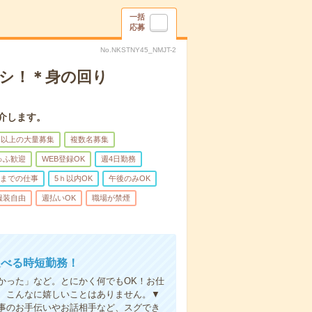
一括
応募
No.NKSTNY45_NMJT-2
ナシ！＊身の回り
介します。
名以上の大量募集
複数名募集
ゅふ歓迎
WEB登録OK
週4日勤務
前までの仕事
5ｈ以内OK
午後のみOK
服装自由
週払いOK
職場が禁煙
選べる時短勤務！
かった」など。とにかく何でもOK！お仕
、こんなに嬉しいことはありません。▼
事のお手伝いやお話相手など、スグでき