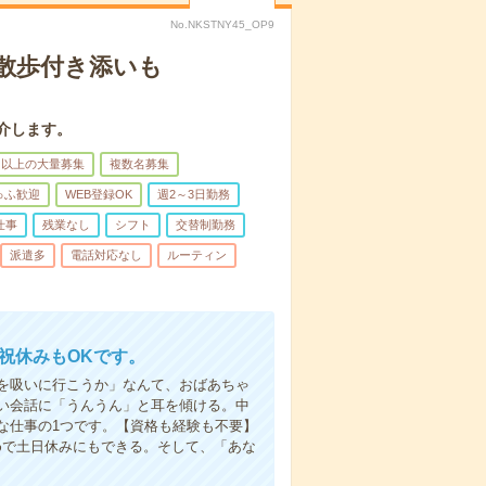
No.NKSTNY45_OP9
散歩付き添いも
介します。
名以上の大量募集
複数名募集
ゅふ歓迎
WEB登録OK
週2～3日勤務
仕事
残業なし
シフト
交替制勤務
派遣多
電話対応なし
ルーティン
日祝休みもOKです。
を吸いに行こうか」なんて、おばあちゃ
い会話に「うんうん」と耳を傾ける。中
な仕事の1つです。【資格も経験も不要】
めで土日休みにもできる。そして、「あな