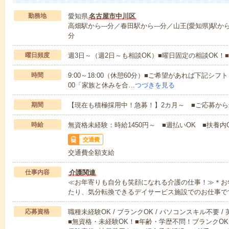
勤務地
愛知県
名古屋市中川区
高畑駅から---分／春田駅から---分／山王(愛知県)駅から-
分
曜日頻度
週3日～（週2日～も相談OK）■曜日固定の相談OK
時間
9:00～18:00（休憩60分）■ご希望があれば下記シフトもOK
00「家族と休みを合…
つづきを見る
期間
【現在も積極採用中！急募！】2カ月～ ■ご応募から
時給
無資格未経験：時給1450円～ ■週払いOK ■扶養内O
交通費
交通費全額支給
仕事内容
介護関連
≪お年寄りも自分も笑顔になれる介護の仕事！≫＊お
たり、気分転換できるデイサービス施設でのお仕事で
応募資格
職種未経験OK / ブランクOK / パソコンスキル不要 /
■無資格・未経験OK！■年齢・学歴不問！ブランクOK