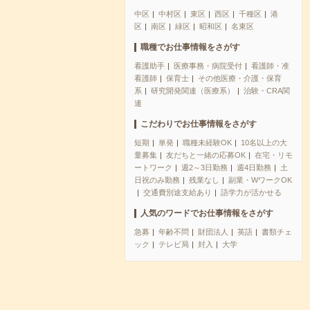
中区
中村区
東区
西区
千種区
港
区
南区
緑区
昭和区
名東区
職種でお仕事情報をさがす
看護助手
医療事務・病院受付
看護師・准
看護師
保育士
その他医療・介護・保育
系
研究開発関連（医療系）
治験・CRA関
連
こだわりでお仕事情報をさがす
短期
単発
職種未経験OK
10名以上の大
量募集
友だちと一緒の応募OK
在宅・リモ
ートワーク
週2～3日勤務
週4日勤務
土
日祝のみ勤務
残業なし
副業・WワークOK
交通費別途支給あり
語学力が活かせる
人気のワードでお仕事情報をさがす
急募
年齢不問
財団法人
英語
書類チェ
ック
テレビ局
封入
大学