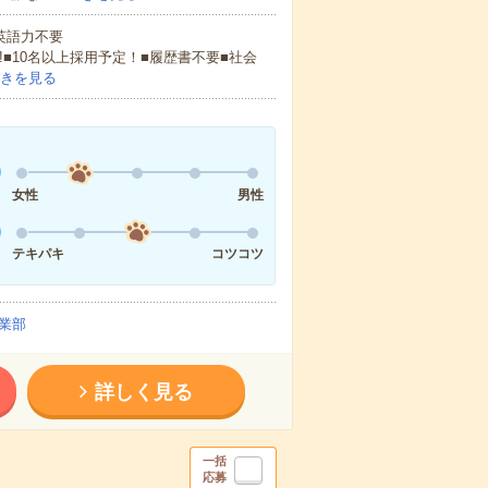
 英語力不要
!■10名以上採用予定！■履歴書不要■社会
きを見る
女性
男性
テキパキ
コツコツ
業部
詳しく見る
一括
応募