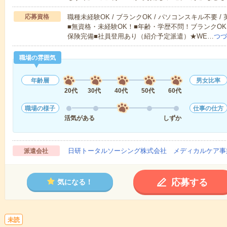
応募資格
職種未経験OK / ブランクOK / パソコンスキル不要 /
■無資格・未経験OK！■年齢・学歴不問！ブランクOK
保険完備■社員登用あり（紹介予定派遣）★WE…
つづ
職場の雰囲気
年齢層
男女比率
20代
30代
40代
50代
60代
職場の様子
仕事の仕方
活気がある
しずか
日研トータルソーシング株式会社 メディカルケア事
派遣会社
応募する
気になる！
未読