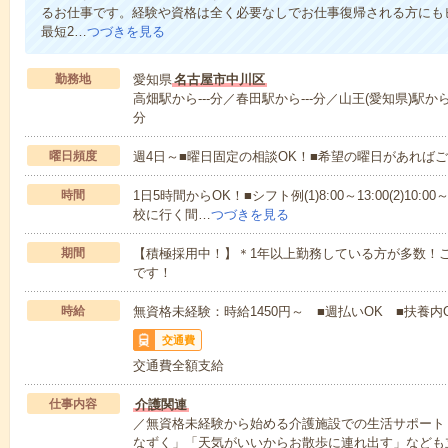
るお仕事です。経験や資格は全く必要なしでお仕事復帰される方にも
最短2…
つづきを見る
勤務地
愛知県
名古屋市中川区
高畑駅から---分／春田駅から---分／山王(愛知県)駅から-
分
曜日頻度
週4日～■曜日固定の相談OK！■希望の曜日があれば
時間
1日5時間からOK！■シフト例(1)8:00～13:00(2)10:00～
校に行く間…
つづきを見る
期間
【積極採用中！】＊1年以上勤務している方が多数！ご
です！
時給
無資格未経験：時給1450円～ ■週払いOK ■扶養内
交通費
交通費全額支給
仕事内容
介護関連
／無資格未経験から始める介護施設での生活サポート
なずく」「天気がいいからお散歩に連れ出す」なども