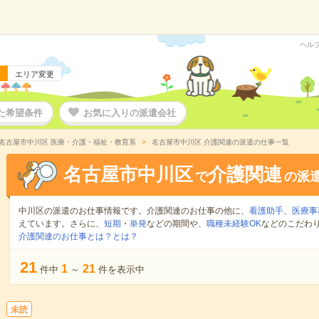
ヘル
エリア変更
た希望条件
お気に入りの派遣会社
名古屋市中川区 医療・介護・福祉・教育系
名古屋市中川区 介護関連の派遣の仕事一覧
名古屋市中川区
介護関連
で
の派
中川区の派遣のお仕事情報です。介護関連のお仕事の他に、
看護助手
、
医療事
えています。さらに、
短期
・
単発
などの期間や、
職種未経験OK
などのこだわ
介護関連のお仕事とは？とは？
21
1
21
件中
～
件を表示中
未読