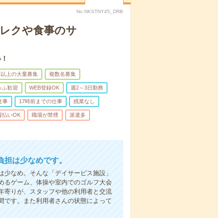
No.NKSTNY45_DRB
＊レクや食事のサ
い！
名以上の大量募集
複数名募集
ゅふ歓迎
WEB登録OK
週2～3日勤務
仕事
17時前までの仕事
残業なし
週払いOK
職場が禁煙
派遣多
負担は少なめです。
は少なめ。そんな「デイサービス施設」
めるゲーム、体操や室内でのゴルフ大会
年寄りが、スタッフや他の利用者と交流
間です。また利用者さんの状態によって