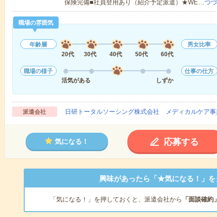
保険完備■社員登用あり（紹介予定派遣）★WE…
つづ
職場の雰囲気
年齢層
男女比率
20代
30代
40代
50代
60代
職場の様子
仕事の仕方
活気がある
しずか
日研トータルソーシング株式会社 メディカルケア事
派遣会社
応募する
気になる！
興味があったら「★気になる！」を
「気になる！」を押しておくと、派遣会社から
「面談確約