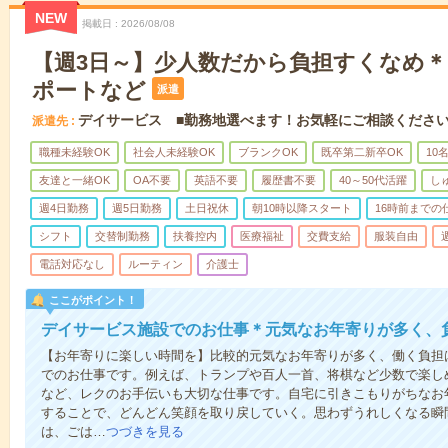
NEW
掲載日
2026/08/08
【週3日～】少人数だから負担すくなめ
ポートなど
派遣
デイサービス ■勤務地選べます！お気軽にご相談くださ
派遣先
職種未経験OK
社会人未経験OK
ブランクOK
既卒第二新卒OK
10
友達と一緒OK
OA不要
英語不要
履歴書不要
40～50代活躍
し
週4日勤務
週5日勤務
土日祝休
朝10時以降スタート
16時前までの
シフト
交替制勤務
扶養控内
医療福祉
交費支給
服装自由
電話対応なし
ルーティン
介護士
ここがポイント！
デイサービス施設でのお仕事＊元気なお年寄りが多く、
【お年寄りに楽しい時間を】比較的元気なお年寄りが多く、働く負担
でのお仕事です。例えば、トランプや百人一首、将棋など少数で楽し
など、レクのお手伝いも大切な仕事です。自宅に引きこもりがちなお
することで、どんどん笑顔を取り戻していく。思わずうれしくなる瞬
は、ごは…
つづきを見る