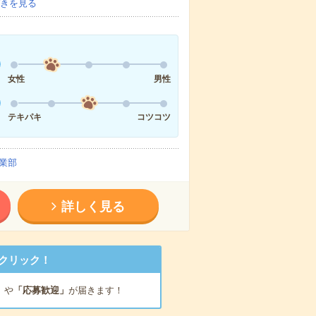
きを見る
女性
男性
テキパキ
コツコツ
業部
詳しく見る
クリック！
」
や
「応募歓迎」
が届きます！