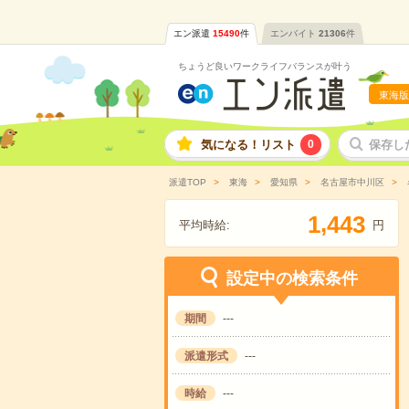
エン派遣
15490
件
エンバイト
21306
件
ちょうど良いワークライフバランスが叶う
東海版
気になる！リスト
0
保存し
派遣TOP
東海
愛知県
名古屋市中川区
,
1
4
4
3
平均時給:
円
設定中の検索条件
期間
---
派遣形式
---
時給
---