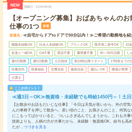
NEW
掲載日
2026/08/08
【オープニング募集】おばあちゃんのお
仕事の1つ
派遣
≪自宅からドアtoドアで30分以内！≫ご希望の勤務地を紹
派遣先
職種未経験OK
社会人未経験OK
ブランクOK
既卒第二新卒OK
10
友達と一緒OK
OA不要
英語不要
履歴書不要
40～50代活躍
し
週4日勤務
週5日勤務
土日祝休
朝10時以降スタート
17時前までの
扶養控内
医療福祉
交費支給
服装自由
週払いOK
職場が禁煙
介護士
ここがポイント！
≪週3日～OK≫無資格・未経験でも時給1450円～！土
【お散歩やお話もだいじな仕事】「今日は天気が良いから、外の空気
んの車椅子を押して散歩へ。若い頃のこと、お孫さんのこと、何気な
にこもってばかりいると、ついふさぎ込んでしまうから。これも大事
技術よりも、人柄の方が大事だから、未経験・無資格OK。給与も高
たが…
つづきを見る