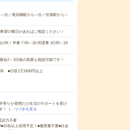
--分／尾頭橋駅から---分／伏屋駅から---
！■希望の曜日があればご相談ください！
！早番 7:00～16:00遅番 10:00～19:
最短2～3日後の就業も相談可能です！
K ■日収1万1600円以上
年寄りが昼間だけ生活のサポートを受け
す！（…
つづきを見る
 英語力不要
!■10名以上採用予定！■履歴書不要■社会