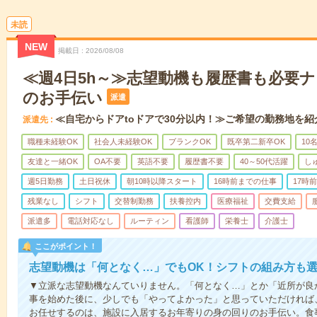
未読
NEW
掲載日
2026/08/08
≪週4日5h～≫志望動機も履歴書も必要
のお手伝い
派遣
≪自宅からドアtoドアで30分以内！≫ご希望の勤務地を紹
派遣先
職種未経験OK
社会人未経験OK
ブランクOK
既卒第二新卒OK
10
友達と一緒OK
OA不要
英語不要
履歴書不要
40～50代活躍
し
週5日勤務
土日祝休
朝10時以降スタート
16時前までの仕事
17時
残業なし
シフト
交替制勤務
扶養控内
医療福祉
交費支給
派遣多
電話対応なし
ルーティン
看護師
栄養士
介護士
ここがポイント！
志望動機は「何となく…」でもOK！シフトの組み方も
▼立派な志望動機なんていりません。「何となく…」とか「近所が良
事を始めた後に、少しでも「やってよかった」と思っていただければ
お任せするのは、施設に入居するお年寄りの身の回りのお手伝い。食