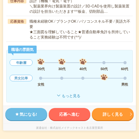
設計（機械・電気・電子）
仕事内容
＼製薬業界向け製薬装置の設計／3D-CADを使用し製薬装置
の設計を担当いただきます^^板金、切削部品…
職種未経験OK / ブランクOK / パソコンスキル不要 / 英語力不
応募資格
要
★三面図を理解していること★普通自動車免許を所持してい
ること実務経験は不問です(^^)/
職場の雰囲気
年齢層
20代
30代
40代
50代
60代
男女比率
女性
男性
もっと見る
気になる!
応募へ進む
詳しく見る
派遣会社
株式会社メイテックキャスト名古屋営業所