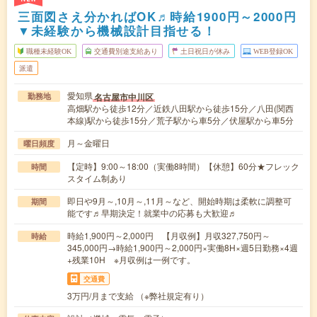
三面図さえ分かればOK♬時給1900円～2000円
▼未経験から機械設計目指せる！
職種未経験OK
交通費別途支給あり
土日祝日が休み
WEB登録OK
派遣
愛知県
名古屋市中川区
勤務地
高畑駅から徒歩12分／近鉄八田駅から徒歩15分／八田(関西
本線)駅から徒歩15分／荒子駅から車5分／伏屋駅から車5分
月～金曜日
曜日頻度
【定時】9:00～18:00（実働8時間）【休憩】60分★フレック
時間
スタイム制あり
即日や9月～,10月～,11月～など、開始時期は柔軟に調整可
期間
能です♬早期決定！就業中の応募も大歓迎♬
時給1,900円～2,000円 【月収例】月収327,750円～
時給
345,000円→時給1,900円～2,000円×実働8H×週5日勤務×4週
+残業10H ※月収例は一例です。
交通費
3万円/月まで支給 （※弊社規定有り）