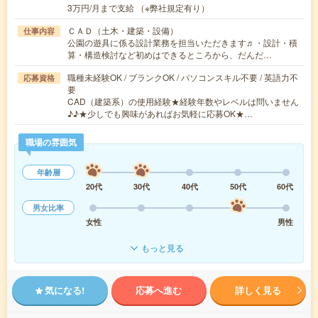
3万円/月まで支給 （※弊社規定有り）
ＣＡＤ（土木・建築・設備）
仕事内容
公園の遊具に係る設計業務を担当いただきます♬・設計・積
算・構造検討など初めはできるところから、だんだ…
職種未経験OK / ブランクOK / パソコンスキル不要 / 英語力不
応募資格
要
CAD（建築系）の使用経験★経験年数やレベルは問いません
♪♪★少しでも興味があればお気軽に応募OK★…
職場の雰囲気
年齢層
20代
30代
40代
50代
60代
男女比率
女性
男性
もっと見る
気になる!
応募へ進む
詳しく見る