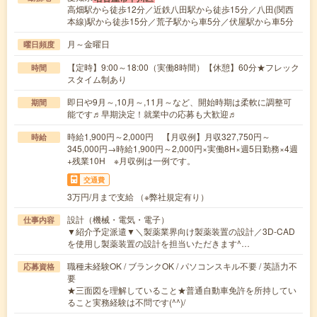
高畑駅から徒歩12分／近鉄八田駅から徒歩15分／八田(関西
本線)駅から徒歩15分／荒子駅から車5分／伏屋駅から車5分
月～金曜日
曜日頻度
【定時】9:00～18:00（実働8時間）【休憩】60分★フレック
時間
スタイム制あり
即日や9月～,10月～,11月～など、開始時期は柔軟に調整可
期間
能です♬早期決定！就業中の応募も大歓迎♬
時給1,900円～2,000円 【月収例】月収327,750円～
時給
345,000円→時給1,900円～2,000円×実働8H×週5日勤務×4週
+残業10H ※月収例は一例です。
交通費
3万円/月まで支給 （※弊社規定有り）
設計（機械・電気・電子）
仕事内容
▼紹介予定派遣▼＼製薬業界向け製薬装置の設計／3D-CAD
を使用し製薬装置の設計を担当いただきます^…
職種未経験OK / ブランクOK / パソコンスキル不要 / 英語力不
応募資格
要
★三面図を理解していること★普通自動車免許を所持してい
ること実務経験は不問です(^^)/