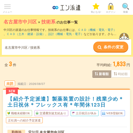
メニュー
気になる!
ログイン
検索
名古屋市中川区
×
技術系
のお仕事一覧
中川区の派遣のお仕事情報です。技術系のお仕事には、
ＣＡＤ（機械・電気・電子）
、
ＣＡＤ（土木・建築・設備）
、
設計（機械・電気・電子）
などがあります。さら
に、
短期
・
単発
などの期間や、
職種未経験OK
などのこだわり条件で絞り込んでいただ
けます。
条件の変更
名古屋市中川区 / 技術系
3
1,833
全
件
平均時給:
円
時給順
新着順
未読
掲載日
2026/08/07
NEW
【紹介予定派遣】製薬装置の設計！残業少め＊
土日祝休＊フレックス有＊年間休123日
職種未経験OK
交通費別途支給あり
土日祝日が休み
WEB登録OK
正社員への紹介予定派遣
愛知県
名古屋市中川区
勤務地