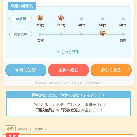
職場の雰囲気
年齢層
20代
30代
40代
50代
60代
男女比率
女性
男性
もっと見る
気になる!
応募へ進む
詳しく見る
派遣会社
株式会社メイテックキャスト名古屋営業所
興味があったら「★気になる！」をタップ！
「気になる！」を押しておくと、派遣会社から
「面談確約」
や
「応募歓迎」
が届きます！
未読
掲載日
2026/08/07
NEW