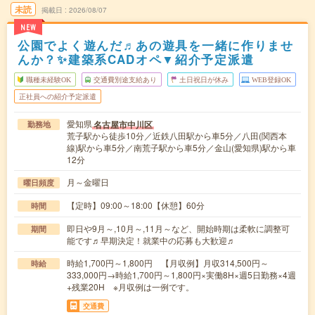
未読
掲載日
2026/08/07
NEW
公園でよく遊んだ♬あの遊具を一緒に作りませ
んか？✨建築系CADオペ▼紹介予定派遣
職種未経験OK
交通費別途支給あり
土日祝日が休み
WEB登録OK
正社員への紹介予定派遣
愛知県
名古屋市中川区
勤務地
荒子駅から徒歩10分／近鉄八田駅から車5分／八田(関西本
線)駅から車5分／南荒子駅から車5分／金山(愛知県)駅から車
12分
月～金曜日
曜日頻度
【定時】09:00～18:00【休憩】60分
時間
即日や9月～,10月～,11月～など、開始時期は柔軟に調整可
期間
能です♬早期決定！就業中の応募も大歓迎♬
時給1,700円～1,800円 【月収例】月収314,500円～
時給
333,000円→時給1,700円～1,800円×実働8H×週5日勤務×4週
+残業20H ※月収例は一例です。
交通費