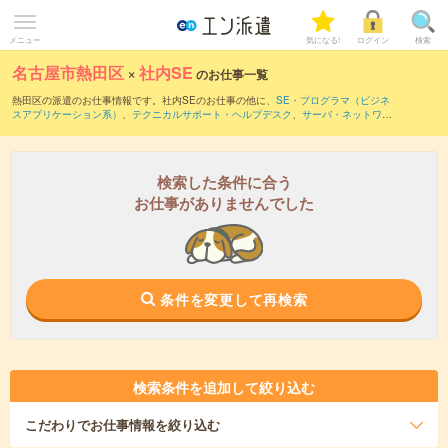
メニュー
気になる!
ログイン
検索
名古屋市熱田区
×
社内SE
のお仕事一覧
熱田区の派遣のお仕事情報です。社内SEのお仕事の他に、
SE・プログラマ（ビジネ
スアプリケーション系）
、
テクニカルサポート・ヘルプデスク
、
サーバ・ネットワー
クエンジニア
などを取り揃えています。さらに、
短期
・
単発
などの期間や、
職種未経
験OK
などのこだわり条件で絞り込んでいただけます。職種辞典：
社内SEのお仕事と
は？とは？
検索した条件に合う
お仕事がありませんでした
条件を変更して再検索
検索条件を追加して絞り込む
こだわり
でお仕事情報を絞り込む