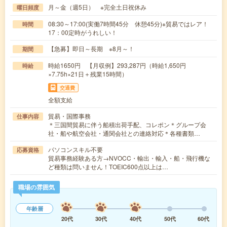
月～金（週5日） ※完全土日祝休み
曜日頻度
08:30～17:00(実働7時間45分 休憩45分)※貿易ではレア！
時間
17：00定時がうれしい！
【急募】即日～長期 ※8月～！
期間
時給1650円 【月収例】293,287円（時給1,650円
時給
×7.75h×21日＋残業15時間）
交通費
全額支給
貿易・国際事務
仕事内容
＊三国間貿易に伴う船積出荷手配、コレポン＊グループ会
社・船や航空会社・通関会社との連絡対応＊各種書類…
パソコンスキル不要
応募資格
貿易事務経験ある方→NVOCC・輸出・輸入・船・飛行機な
ど種類は問いません！TOEIC600点以上は…
職場の雰囲気
年齢層
20代
30代
40代
50代
60代