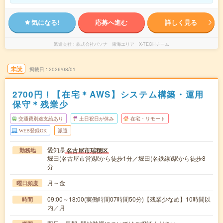
気になる!
応募へ進む
詳しく見る
派遣会社
株式会社パソナ 東海エリア X-TECHチーム
未読
掲載日
2026/08/01
2700円！【在宅＊AWS】システム構築・運用
保守＊残業少
交通費別途支給あり
土日祝日が休み
在宅・リモート
WEB登録OK
派遣
愛知県
名古屋市瑞穂区
勤務地
堀田(名古屋市営)駅から徒歩1分／堀田(名鉄線)駅から徒歩8
分
月～金
曜日頻度
09:00～18:00(実働時間07時間50分)【残業少なめ】10時間以
時間
内／月