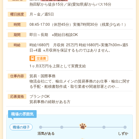
熱田駅から徒歩15分／栄(愛知県)駅からバス16分
月～金／週5日
曜日頻度
08:45-17:00（休憩45分）実働7時間30分（残業少なめ！）
時間
即日～長期 ※開始日相談OK
期間
時給1680円 月収例 25万円 時給1680円×実働7h30m×週5
時給
日×4週 ※月収例を保証するものではありません。
交通費
1ヶ月3万円を上限として実費支給
貿易・国際事務
仕事内容
物流会社にて、輸出メインの貿易事務のお仕事・輸出に関す
る手配・船積書類作成・取引業者や関連部署とのや…
ブランクOK
応募資格
貿易事務の経験がある方
職場の雰囲気
職場の様子
活気がある
しずか