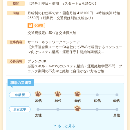
【急募】即日～長期 ※スタート日相談OK！
期間
月給制のお仕事です：固定月給 413100円 ※時給換算 時給
時給
2550円（残業代・交通費は別途支給あり）
交通費
交通費規定に基づき交通費支給
サーバ・ネットワークエンジニア
仕事内容
【大手複合機メーカーGr会社にてAWSで稼働するコンシュー
マ向けシステム構築・運用保守】開始時期相談…
ブランクOK
応募資格
必要スキル・AWSでのシステム構築・運用経験学歴不問！ブ
ランク期間の不安やご経験に自信がない方もご相…
職場の雰囲気
年齢層
20代
30代
40代
50代
60代
男女比率
女性
男性
もっと見る