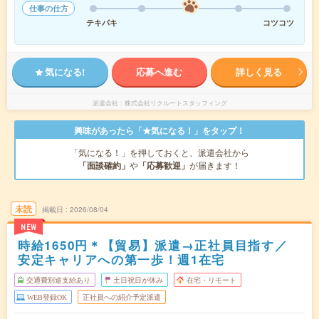
仕事の仕方
テキパキ
コツコツ
気になる!
応募へ進む
詳しく見る
派遣会社
株式会社リクルートスタッフィング
興味があったら「★気になる！」をタップ！
「気になる！」を押しておくと、派遣会社から
「面談確約」
や
「応募歓迎」
が届きます！
未読
掲載日
2026/08/04
NEW
時給1650円＊【貿易】派遣→正社員目指す／
安定キャリアへの第一歩！週1在宅
交通費別途支給あり
土日祝日が休み
在宅・リモート
WEB登録OK
正社員への紹介予定派遣