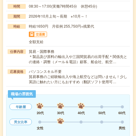
08:30～17:00(実働7時間45分 休憩45分)
時間
2026年10月上旬～長期 ※10月～！
期間
時給1650円 月収例 255,750円+残業代
時給
交通費
全額支給
貿易・国際事務
仕事内容
＊製品及び原料の輸出入や三国間貿易の出荷手配＊関係先と
の連絡・調整（メール＆電話）顧客、船会社、航空…
パソコンスキル不要
応募資格
貿易事務のご経験輸出入や海上航空などは問いません！少し
英語に触れたい方にもおすすめ（翻訳ソフト使用可…
職場の雰囲気
年齢層
20代
30代
40代
50代
60代
男女比率
女性
男性