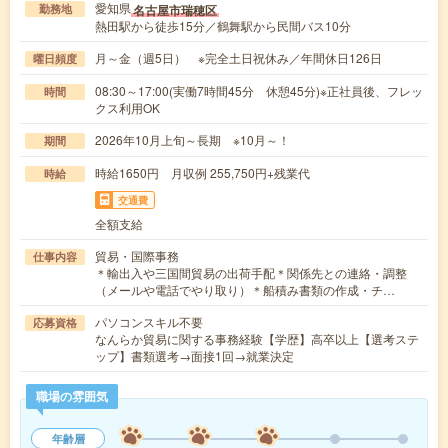
愛知県
名古屋市瑞穂区
勤務地
熱田駅から徒歩15分／鶴舞駅から民間バス10分
月～金（週5日） ※完全土日祝休み／年間休日126日
曜日頻度
08:30～17:00(実働7時間45分 休憩45分)※正社員後、フレッ
時間
クス利用OK
2026年10月上旬～長期 ※10月～！
期間
時給1650円 月収例 255,750円+残業代
時給
交通費
全額支給
貿易・国際事務
仕事内容
＊輸出入や三国間貿易の出荷手配＊関係先との連絡・調整
（メールや電話でやり取り）＊船積み書類の作成・チ…
パソコンスキル不要
応募資格
なんらか貿易に関する事務経験【学歴】高卒以上【選考ステ
ップ】書類選考→面接1回→就業決定
職場の雰囲気
年齢層