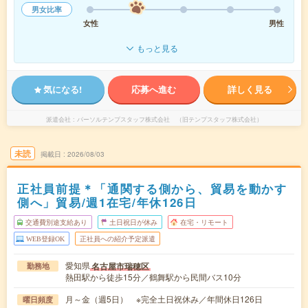
男女比率
女性
男性
もっと見る
気になる!
応募へ進む
詳しく見る
派遣会社
パーソルテンプスタッフ株式会社 （旧テンプスタッフ株式会社）
未読
掲載日
2026/08/03
正社員前提＊「通関する側から、貿易を動かす
側へ」貿易/週1在宅/年休126日
交通費別途支給あり
土日祝日が休み
在宅・リモート
WEB登録OK
正社員への紹介予定派遣
愛知県
名古屋市瑞穂区
勤務地
熱田駅から徒歩15分／鶴舞駅から民間バス10分
月～金（週5日） ※完全土日祝休み／年間休日126日
曜日頻度