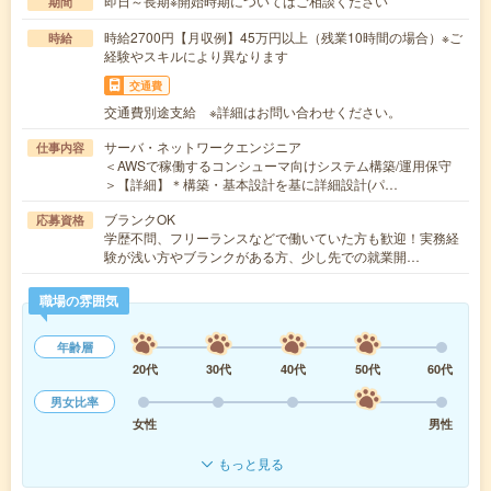
即日～長期※開始時期についてはご相談ください
期間
時給2700円【月収例】45万円以上（残業10時間の場合）※ご
時給
経験やスキルにより異なります
交通費
交通費別途支給 ※詳細はお問い合わせください。
サーバ・ネットワークエンジニア
仕事内容
＜AWSで稼働するコンシューマ向けシステム構築/運用保守
＞【詳細】＊構築・基本設計を基に詳細設計(パ…
ブランクOK
応募資格
学歴不問、フリーランスなどで働いていた方も歓迎！実務経
験が浅い方やブランクがある方、少し先での就業開…
職場の雰囲気
年齢層
20代
30代
40代
50代
60代
男女比率
女性
男性
もっと見る