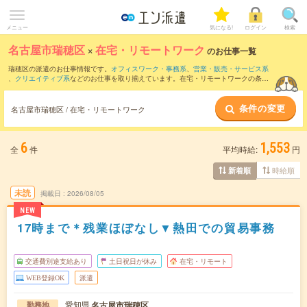
メニュー
気になる!
ログイン
検索
名古屋市瑞穂区
×
在宅・リモートワーク
のお仕事一覧
瑞穂区の派遣のお仕事情報です。
オフィスワーク・事務系
、
営業・販売・サービス系
、
クリエイティブ系
などのお仕事を取り揃えています。在宅・リモートワークの条件
の他に、
交通費別途支給あり
、
職種未経験OK
、
友だちと一緒の応募OK
などのこだわ
り条件も取り揃えています。
条件の変更
名古屋市瑞穂区 / 在宅・リモートワーク
6
1,553
全
件
平均時給:
円
時給順
新着順
未読
掲載日
2026/08/05
NEW
17時まで＊残業ほぼなし▼熱田での貿易事務
交通費別途支給あり
土日祝日が休み
在宅・リモート
WEB登録OK
派遣
愛知県
名古屋市瑞穂区
勤務地