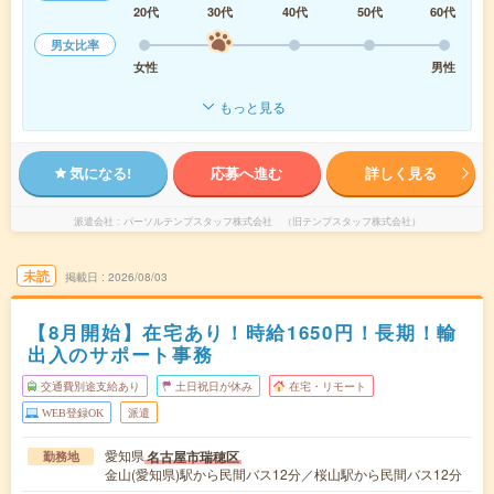
20代
30代
40代
50代
60代
男女比率
女性
男性
もっと見る
気になる!
応募へ進む
詳しく見る
派遣会社
パーソルテンプスタッフ株式会社 （旧テンプスタッフ株式会社）
未読
掲載日
2026/08/03
【8月開始】在宅あり！時給1650円！長期！輸
出入のサポート事務
交通費別途支給あり
土日祝日が休み
在宅・リモート
WEB登録OK
派遣
愛知県
名古屋市瑞穂区
勤務地
金山(愛知県)駅から民間バス12分／桜山駅から民間バス12分