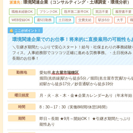
環境関連企業（コンサルティング・土壌調査・環境分析）
派遣先
職種未経験OK
ブランクOK
既卒第二新卒OK
英語不要
履歴書不要
WEB登録OK
週5日勤務
土日祝休
交費支給
駅歩5分
大手
ここがポイント！
環境関連企業でのお仕事！将来的に直接雇用の可能性も
＼引継ぎ期間たっぷりで安心スタート！給与・社保まわりの事務経験
フィス。人事総務部でコツコツ正確に進める労務事務。・土日祝休み・
長期のお仕事！
勤務地
愛知県
名古屋市瑞穂区
堀田(名鉄線)駅から徒歩5分／堀田(名古屋市営)駅から
続駅から徒歩17分／妙音通駅から徒歩19分
曜日頻度
月・火・水・木・金★企業カレンダーあり（年末年始
時間
8：30～17：30（実働8時間/休憩1時間）
期間
即日～長期 ★9月～開始OK！ ★引継ぎ期間たっぷり
能性あり