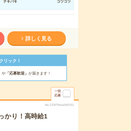
テキパキ
コツコツ
詳しく見る
クリック！
」
や
「応募歓迎」
が届きます！
一括
応募
No.CCRTHow260252
っかり！高時給1