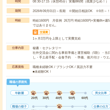
時間
08:30-17:15（休憩45分）実働8時間（残業少なめ！）
期間
2026年09月01日～長期 ※開始日相談OK ※9月～
時給
時給1600円 月収例 26万円 時給1600円×実働8h×
ではありません。
交通費
1ヶ月3万円を上限として実費支給
仕事内容
秘書・セクレタリー
社外交流会に関わる事前準備と運営補助（5割）・当
し・手土産手配・会食予約 ・準備、後片付け・ウエ
応募資格
職種未経験OK / ブランクOK / 英語力不要
■未経験OK！
職場の雰囲気
年齢層
男女比率
20代
30代
40代
50代
60代
職場の様子
仕事の仕方