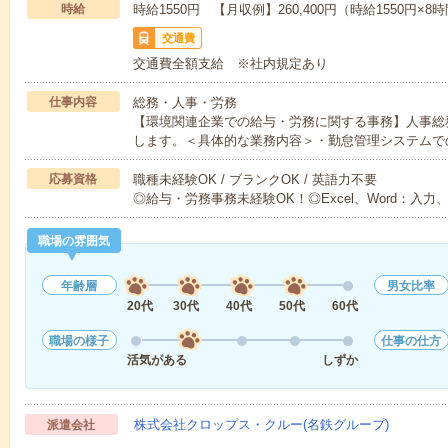
時給
時給1550円 【月収例】260,400円（時給1550円×
交通費
交通費全額支給 ※社内規定あり
仕事内容
総務・人事・労務
【環境関連企業での給与・労務に関する事務】人事総
します。＜具体的な業務内容＞・勤怠管理システムで
応募資格
職種未経験OK / ブランクOK / 英語力不要
◎給与・労務事務未経験OK！◎Excel、Word：入力
職場の雰囲気
年齢層
男女比率
20代
30代
40代
50代
60代
職場の様子
仕事の仕方
活気がある
しずか
株式会社クロップス・クルー(名鉄グループ)
派遣会社