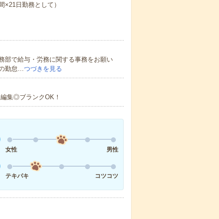
8時間×21日勤務として）
務部で給与・労務に関する事務をお願い
の勤怠…
つづきを見る
、編集◎ブランクOK！
女性
男性
テキパキ
コツコツ