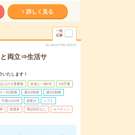
詳しく見る
一括
応募
No.NISSTTRK-2KR75
トと両立⇒生活サ
介いたします！
名以上の大量募集
友達と一緒OK
OA不要
2～3日勤務
週4日勤務
週5日勤務
午後のみOK
残業少
シフト
煙
派遣多
電話対応なし
ルーティン