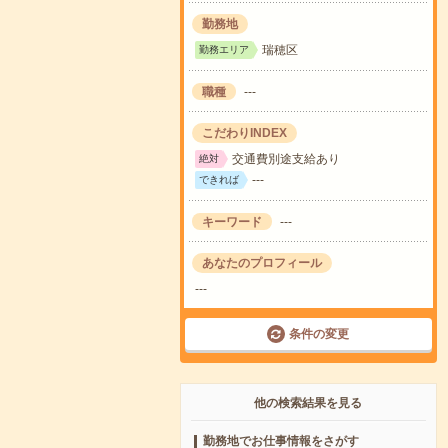
勤務地
瑞穂区
勤務エリア
職種
---
こだわりINDEX
交通費別途支給あり
絶対
---
できれば
キーワード
---
あなたのプロフィール
---
条件の変更
他の検索結果を見る
勤務地でお仕事情報をさがす