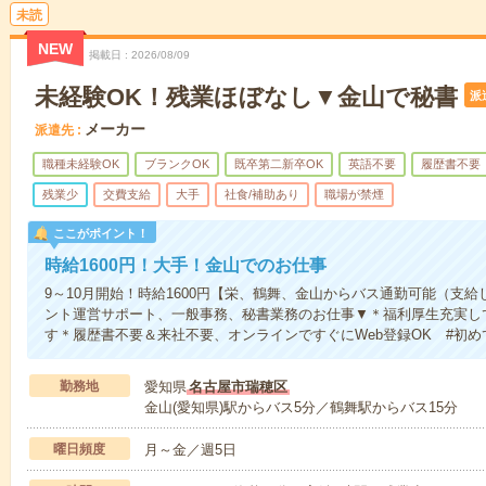
未読
NEW
掲載日
2026/08/09
未経験OK！残業ほぼなし▼金山で秘書
派
メーカー
派遣先
職種未経験OK
ブランクOK
既卒第二新卒OK
英語不要
履歴書不要
残業少
交費支給
大手
社食/補助あり
職場が禁煙
ここがポイント！
時給1600円！大手！金山でのお仕事
9～10月開始！時給1600円【栄、鶴舞、金山からバス通勤可能（支
ント運営サポート、一般事務、秘書業務のお仕事▼＊福利厚生充実し
す＊履歴書不要＆来社不要、オンラインですぐにWeb登録OK #初め
勤務地
愛知県
名古屋市瑞穂区
金山(愛知県)駅からバス5分／鶴舞駅からバス15分
曜日頻度
月～金／週5日