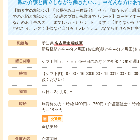
「親の介護と両立しながら働きたい…」⇒そんな方にお
【働き方の相談OK】「お昼休みは一度帰宅したい」「家から近い職
でのお悩み相談OK！【介護のプロが就業までサポート】コーディネ
なたのお仕事スタートまでしっかりサポートします！【働きながらリ
われたり、レクで体操など自分もリフレッシュしながら働けるお仕事
勤務地
愛知県
名古屋市瑞穂区
新瑞橋駅から---分／堀田(名鉄線)駅から---分／堀田(名
曜日頻度
シフト制（月～日）※平日のみなどの相談もOK※週3
時間
【シフト例】07:00～16:0009:00～18:0017:00
談ください！
期間
即日～2ヶ月以上
時給
無資格の方：時給1400円～1750円 / 介護福祉士：時給1
円～1875円
交通費
全額支給
仕事内容
介護関連