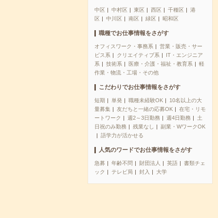
中区
中村区
東区
西区
千種区
港
区
中川区
南区
緑区
昭和区
職種でお仕事情報をさがす
オフィスワーク・事務系
営業・販売・サー
ビス系
クリエイティブ系
IT・エンジニア
系
技術系
医療・介護・福祉・教育系
軽
作業・物流・工場・その他
こだわりでお仕事情報をさがす
短期
単発
職種未経験OK
10名以上の大
量募集
友だちと一緒の応募OK
在宅・リモ
ートワーク
週2～3日勤務
週4日勤務
土
日祝のみ勤務
残業なし
副業・WワークOK
語学力が活かせる
人気のワードでお仕事情報をさがす
急募
年齢不問
財団法人
英語
書類チェ
ック
テレビ局
封入
大学