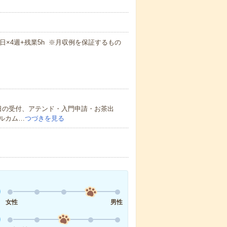
！
週5日×4週+残業5h ※月収例を保証するもの
日の受付、アテンド・入門申請・お茶出
ルカム…
つづきを見る
女性
男性