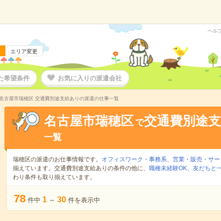
ヘル
エリア変更
た希望条件
お気に入りの派遣会社
名古屋市瑞穂区 交通費別途支給ありの派遣の仕事一覧
名古屋市瑞穂区
交通費別途
で
一覧
瑞穂区の派遣のお仕事情報です。
オフィスワーク・事務系
、
営業・販売・サー
揃えています。交通費別途支給ありの条件の他に、
職種未経験OK
、
友だちと一
わり条件も取り揃えています。
78
1
30
件中
～
件を表示中