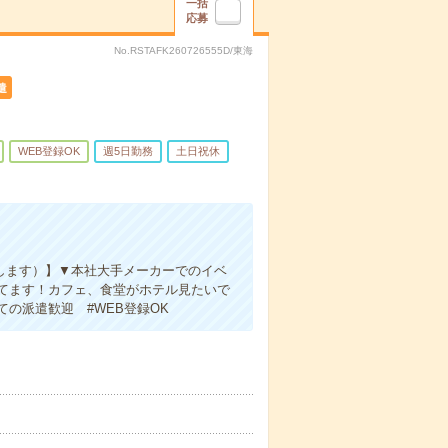
一括
応募
No.RSTAFK260726555D/東海
遣
WEB登録OK
週5日勤務
土日祝休
給します）】▼本社大手メーカーでのイベ
てます！カフェ、食堂がホテル見たいで
ての派遣歓迎 #WEB登録OK