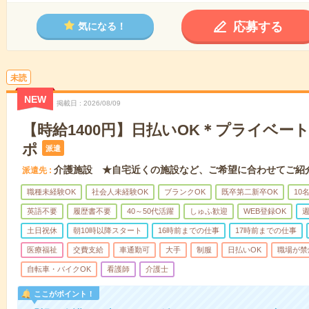
応募する
気になる！
未読
NEW
掲載日
2026/08/09
【時給1400円】日払いOK＊プライベー
ポ
派遣
介護施設 ★自宅近くの施設など、ご希望に合わせてご紹
派遣先
職種未経験OK
社会人未経験OK
ブランクOK
既卒第二新卒OK
10
英語不要
履歴書不要
40～50代活躍
しゅふ歓迎
WEB登録OK
週
土日祝休
朝10時以降スタート
16時前までの仕事
17時前までの仕事
医療福祉
交費支給
車通勤可
大手
制服
日払いOK
職場が禁
自転車・バイクOK
看護師
介護士
ここがポイント！