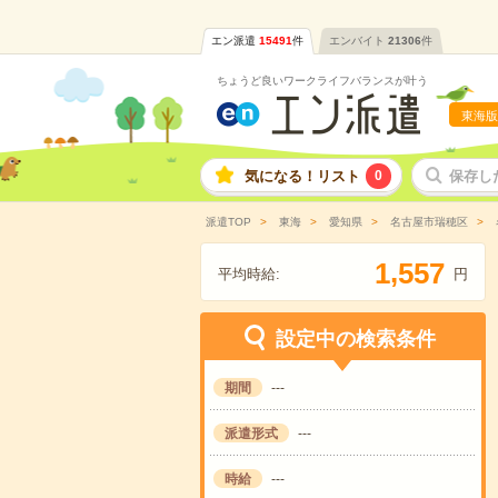
エン派遣
15491
件
エンバイト
21306
件
ちょうど良いワークライフバランスが叶う
東海版
気になる！リスト
0
保存し
派遣TOP
東海
愛知県
名古屋市瑞穂区
,
1
5
5
7
平均時給:
円
設定中の検索条件
期間
---
派遣形式
---
時給
---