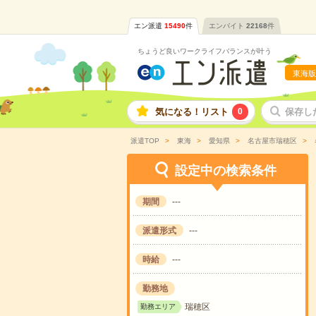
エン派遣
15490
件
エンバイト
22168
件
ちょうど良いワークライフバランスが叶う
東海版
気になる！リスト
0
保存し
派遣TOP
東海
愛知県
名古屋市瑞穂区
設定中の検索条件
期間
---
派遣形式
---
時給
---
勤務地
瑞穂区
勤務エリア