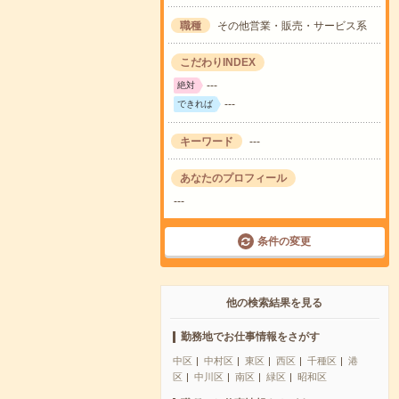
職種
その他営業・販売・サービス系
こだわりINDEX
---
絶対
---
できれば
キーワード
---
あなたのプロフィール
---
条件の変更
他の検索結果を見る
勤務地でお仕事情報をさがす
中区
中村区
東区
西区
千種区
港
区
中川区
南区
緑区
昭和区