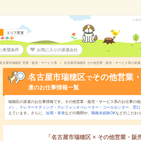
ヘル
エリア変更
た希望条件
お気に入りの派遣会社
名古屋市瑞穂区 営業・販売・サービス系
名古屋市瑞穂区 その他営業・販売・サービス系の派遣
名古屋市瑞穂区
その他営業
で
遣のお仕事情報一覧
瑞穂区の派遣のお仕事情報です。その他営業・販売・サービス系のお仕事の他
メ）
、
テレマーケティング・テレフォンオペレーター・コールセンター
、
窓口
えています。さらに、
短期
・
単発
などの期間や、
職種未経験OK
などのこだわ
「
名古屋市瑞穂区
×
その他営業・販