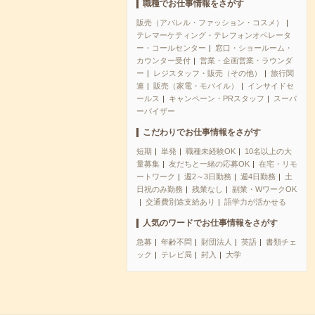
職種でお仕事情報をさがす
販売（アパレル・ファッション・コスメ）
テレマーケティング・テレフォンオペレータ
ー・コールセンター
窓口・ショールーム・
カウンター受付
営業・企画営業・ラウンダ
ー
レジスタッフ・販売（その他）
旅行関
連
販売（家電・モバイル）
インサイドセ
ールス
キャンペーン・PRスタッフ
スーパ
ーバイザー
こだわりでお仕事情報をさがす
短期
単発
職種未経験OK
10名以上の大
量募集
友だちと一緒の応募OK
在宅・リモ
ートワーク
週2～3日勤務
週4日勤務
土
日祝のみ勤務
残業なし
副業・WワークOK
交通費別途支給あり
語学力が活かせる
人気のワードでお仕事情報をさがす
急募
年齢不問
財団法人
英語
書類チェ
ック
テレビ局
封入
大学