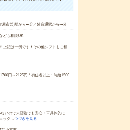
古屋市営)駅から---分／妙音通駅から---分
なども相談OK
～09:00※ 上記は一例です！その他シフトもご相
700円～2125円 / 初任者以上：時給1500
わないので未経験でも安心！▽具体的に
ェック…
つづきを見る
 英語力不要