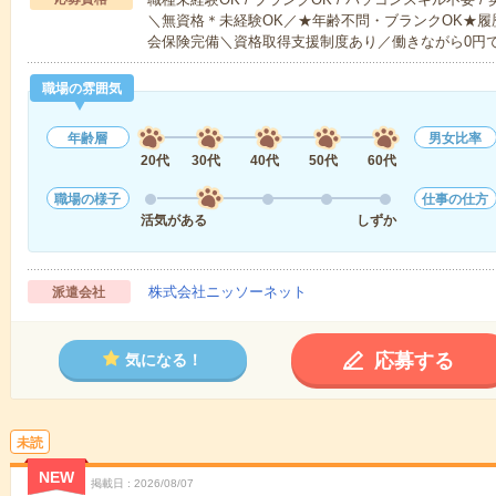
＼無資格＊未経験OK／★年齢不問・ブランクOK★履
会保険完備＼資格取得支援制度あり／働きながら0円
職場の雰囲気
年齢層
男女比率
20代
30代
40代
50代
60代
職場の様子
仕事の仕方
活気がある
しずか
株式会社ニッソーネット
派遣会社
応募する
気になる！
未読
NEW
掲載日
2026/08/07