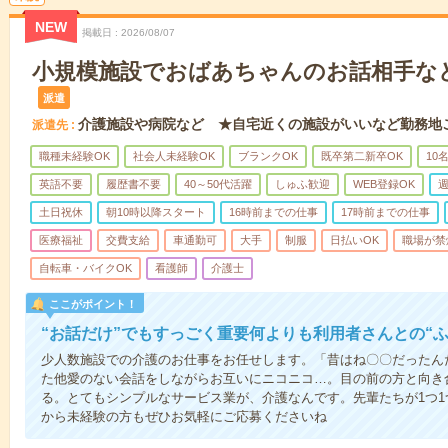
NEW
掲載日
2026/08/07
小規模施設でおばあちゃんのお話相手な
派遣
介護施設や病院など ★自宅近くの施設がいいなど勤務地
派遣先
職種未経験OK
社会人未経験OK
ブランクOK
既卒第二新卒OK
10
英語不要
履歴書不要
40～50代活躍
しゅふ歓迎
WEB登録OK
週
土日祝休
朝10時以降スタート
16時前までの仕事
17時前までの仕事
医療福祉
交費支給
車通勤可
大手
制服
日払いOK
職場が禁
自転車・バイクOK
看護師
介護士
ここがポイント！
“お話だけ”でもすっごく重要何よりも利用者さんとの“
少人数施設での介護のお仕事をお任せします。「昔はね〇〇だったん
た他愛のない会話をしながらお互いにニコニコ…。目の前の方と向き
る。とてもシンプルなサービス業が、介護なんです。先輩たちが1つ
から未経験の方もぜひお気軽にご応募くださいね