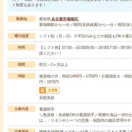
ト制度もあります！
勤務地
愛知県
名古屋市瑞穂区
新瑞橋駅から---分／堀田(名鉄線)駅から---分／堀田(名
曜日頻度
シフト制（月～日）※平日のみなどの相談もOK※週3
時間
【シフト例】07:00～16:0009:00～18:0017:00
談ください！
期間
即日～2ヶ月以上
時給
無資格の方：時給1400円～1750円 / 介護福祉士：時給1
円～1875円
交通費
全額支給
仕事内容
看護助手
＼無資格・未経験OKの看護助手／医療行為は一切行
は…・リネンやシーツの交換・病院内の備品管理やチ
応募資格
職種未経験OK / ブランクOK / パソコンスキル不要 /