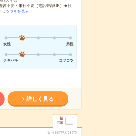
歴書不要・来社不要（電話登録OK）★社
で…
つづきを見る
女性
男性
テキパキ
コツコツ
詳しく見る
一括
応募
No.NISSTTRK-2BJ75