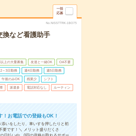
一括
応募
No.NISSTTRK-1BO75
交換など看護助手
名以上の大量募集
友達と一緒OK
OA不要
2～3日勤務
週4日勤務
週5日勤務
午後のみOK
残業少
シフト
煙
派遣多
電話対応なし
ルーティン
す！お電話での登録もOK！
付き添いをしたり、車いすを押したりと初
不要です！＼ メリット盛りだくさ
の日払いや、0円の資格が取れるサポー