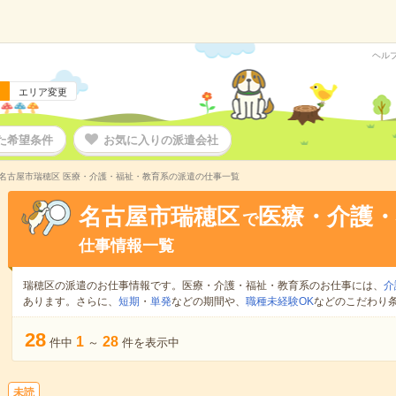
ヘル
エリア変更
た希望条件
お気に入りの派遣会社
名古屋市瑞穂区 医療・介護・福祉・教育系の派遣の仕事一覧
名古屋市瑞穂区
医療・介護・
で
仕事情報一覧
瑞穂区の派遣のお仕事情報です。医療・介護・福祉・教育系のお仕事には、
介
あります。さらに、
短期
・
単発
などの期間や、
職種未経験OK
などのこだわり
28
1
28
件中
～
件を表示中
未読