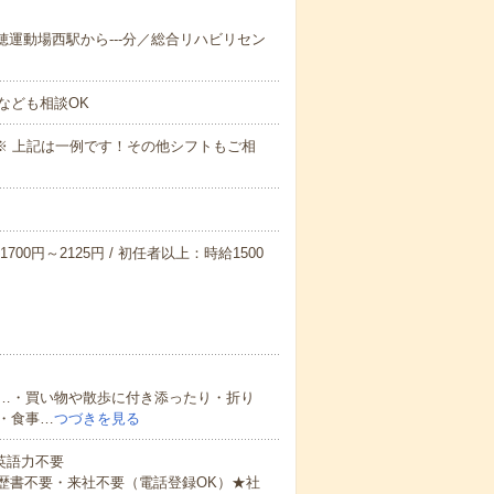
瑞穂運動場西駅から---分／総合リハビリセン
なども相談OK
～09:00※ 上記は一例です！その他シフトもご相
700円～2125円 / 初任者以上：時給1500
…・買い物や散歩に付き添ったり・折り
・食事…
つづきを見る
 英語力不要
歴書不要・来社不要（電話登録OK）★社