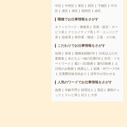
中区
中村区
東区
西区
千種区
中川
区
港区
南区
昭和区
緑区
職種でお仕事情報をさがす
オフィスワーク・事務系
営業・販売・サー
ビス系
クリエイティブ系
IT・エンジニア
系
技術系
軽作業・物流・工場・その他
こだわりでお仕事情報をさがす
短期
単発
職種未経験OK
10名以上の大
量募集
友だちと一緒の応募OK
在宅・リモ
ートワーク
週2～3日勤務
週4日勤務
土
日祝のみ勤務
残業なし
副業・WワークOK
交通費別途支給あり
語学力が活かせる
人気のワードでお仕事情報をさがす
急募
年齢不問
財団法人
英語
書類チェ
ック
テレビ局
封入
大学