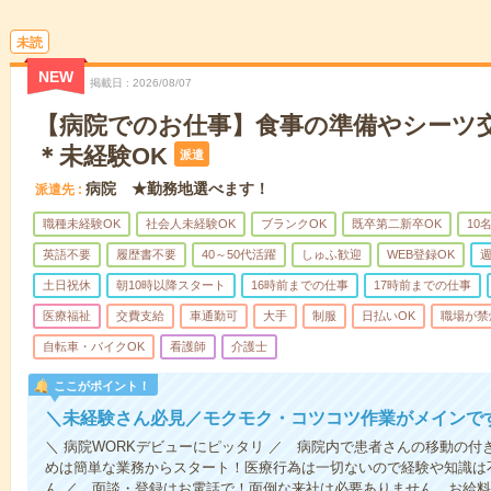
未読
NEW
掲載日
2026/08/07
【病院でのお仕事】食事の準備やシーツ
＊未経験OK
派遣
病院 ★勤務地選べます！
派遣先
職種未経験OK
社会人未経験OK
ブランクOK
既卒第二新卒OK
10
英語不要
履歴書不要
40～50代活躍
しゅふ歓迎
WEB登録OK
週
土日祝休
朝10時以降スタート
16時前までの仕事
17時前までの仕事
医療福祉
交費支給
車通勤可
大手
制服
日払いOK
職場が禁
自転車・バイクOK
看護師
介護士
ここがポイント！
＼未経験さん必見／モクモク・コツコツ作業がメインで
＼ 病院WORKデビューにピッタリ ／ 病院内で患者さんの移動の
めは簡単な業務からスタート！医療行為は一切ないので経験や知識は
ん ／ 面談・登録はお電話で！面倒な来社は必要ありません。お給料