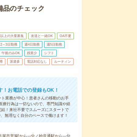
で備品のチェック
名以上の大量募集
友達と一緒OK
OA不要
2～3日勤務
週4日勤務
週5日勤務
午後のみOK
残業少
シフト
煙
派遣多
電話対応なし
ルーティン
す！お電話での登録もOK！
ート業務が中心！患者さんの移動のお手
医療行為は一切ないので、専門知識や経
完結！来社不要でスムーズにスタートで
で、無理なく自分のペースで働けます！
古屋市営)駅から---分／妙音通駅から---分