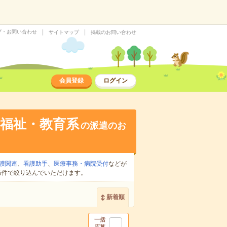
プ・お問い合わせ
サイトマップ
掲載のお問い合わせ
会員登録
ログイン
福祉・教育系
の派遣のお
護関連
、
看護助手
、
医療事務・病院受付
などが
条件で絞り込んでいただけます。
新着順
一括