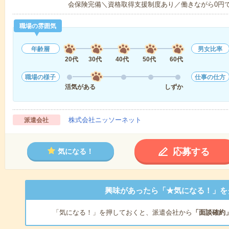
会保険完備＼資格取得支援制度あり／働きながら0円
職場の雰囲気
年齢層
男女比率
20代
30代
40代
50代
60代
職場の様子
仕事の仕方
活気がある
しずか
株式会社ニッソーネット
派遣会社
応募する
気になる！
興味があったら「★気になる！」を
「気になる！」を押しておくと、派遣会社から
「面談確約