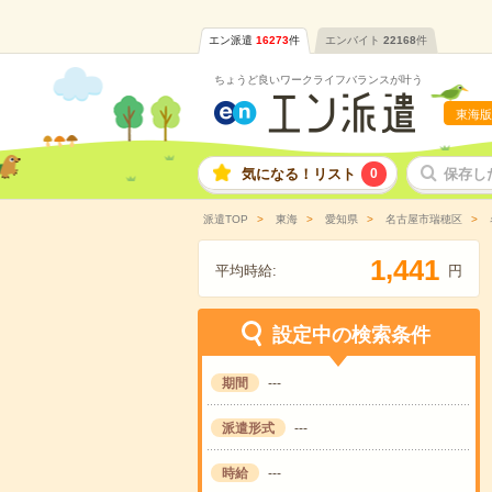
エン派遣
16273
件
エンバイト
22168
件
ちょうど良いワークライフバランスが叶う
東海版
気になる！リスト
0
保存し
派遣TOP
東海
愛知県
名古屋市瑞穂区
,
1
4
4
1
平均時給:
円
設定中の検索条件
期間
---
派遣形式
---
時給
---