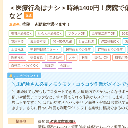
＜医療行為はナシ＞時給1400円！病院
など
派遣
病院 ★勤務地選べます！
派遣先
職種未経験OK
社会人未経験OK
ブランクOK
既卒第二新卒OK
10
英語不要
履歴書不要
40～50代活躍
しゅふ歓迎
WEB登録OK
週
土日祝休
朝10時以降スタート
16時前までの仕事
17時前までの仕事
医療福祉
交費支給
車通勤可
大手
制服
日払いOK
職場が禁
自転車・バイクOK
看護師
介護士
ここがポイント！
＼未経験さん必見／モクモク・コツコツ作業がメインで
＼ 未経験でも安心してスタートできる ／病院内でのかんたんなサポ
伝いや備品チェックなど、すぐ覚えられる作業からスタートします。
験は不要です！＼ はじめやすさもバッチリ ／面談・登録はお電話で
きます。さらに日払い制度も利用OK！シフトも柔軟に相談できるの
勤務地
愛知県
名古屋市瑞穂区
新瑞橋駅から---分／堀田(名鉄線)駅から---分／堀田(名