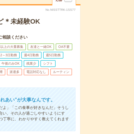
応募
No.NISSTTRK-1SS77
ど＊未経験OK
ご相談ください
名以上の大量募集
友達と一緒OK
OA不要
2～3日勤務
週4日勤務
週5日勤務
午後のみOK
残業少
シフト
煙
派遣多
電話対応なし
ルーティン
ふれあい”が大事なんです。
だよ」「この食事が好きなんだ」そうし
合い、その人が過ごしやすいようにす
1つ丁寧に、わかりやすく教えてくれます