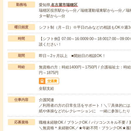
勤務地
愛知県
名古屋市瑞穂区
瑞穂区役所駅から---分／瑞穂運動場東駅から---分／
ター駅から---分
曜日頻度
シフト制（月～日）※平日のみなどの相談もOK※週3
時間
【シフト例】07:00～16:0009:00～18:0017:00
談ください！
期間
即日～2ヶ月以上 ■開始日の相談OK！
時給
無資格の方：時給1400円～1750円 / 介護福祉士：時給1
円～1875円
交通費
全額支給
仕事内容
介護関連
／利用者の方の日常生活をサポート！＼▽具体的には
紙や体操などのレクレーションに 一緒に参加したり
応募資格
職種未経験OK / ブランクOK / パソコンスキル不要 /
＼無資格＊未経験OK／★年齢不問・ブランクOK★履