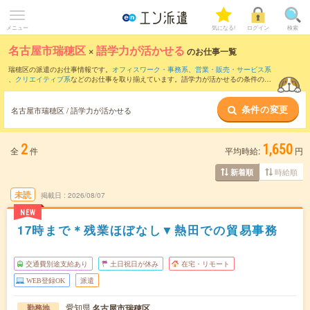
メニュー
気になる!
ログイン
検索
名古屋市瑞穂区
×
語学力が活かせる
のお仕事一覧
瑞穂区の派遣のお仕事情報です。
オフィスワーク・事務系
、
営業・販売・サービス系
、
クリエイティブ系
などのお仕事を取り揃えています。語学力が活かせるの条件の他
に、
交通費別途支給あり
、
職種未経験OK
、
友だちと一緒の応募OK
などのこだわり条
件も取り揃えています。
条件の変更
名古屋市瑞穂区 / 語学力が活かせる
2
1,650
全
件
平均時給:
円
時給順
新着順
未読
掲載日
2026/08/07
NEW
17時まで＊残業ほぼなし▼熱田での貿易事務
交通費別途支給あり
土日祝日が休み
在宅・リモート
WEB登録OK
派遣
愛知県
名古屋市瑞穂区
勤務地