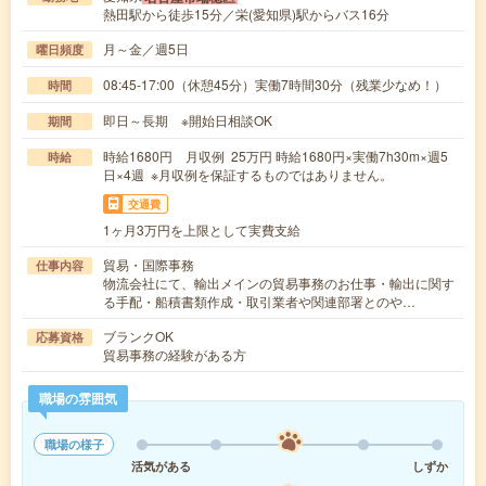
熱田駅から徒歩15分／栄(愛知県)駅からバス16分
月～金／週5日
曜日頻度
08:45-17:00（休憩45分）実働7時間30分（残業少なめ！）
時間
即日～長期 ※開始日相談OK
期間
時給1680円 月収例 25万円 時給1680円×実働7h30m×週5
時給
日×4週 ※月収例を保証するものではありません。
交通費
1ヶ月3万円を上限として実費支給
貿易・国際事務
仕事内容
物流会社にて、輸出メインの貿易事務のお仕事・輸出に関す
る手配・船積書類作成・取引業者や関連部署とのや…
ブランクOK
応募資格
貿易事務の経験がある方
職場の雰囲気
職場の様子
活気がある
しずか