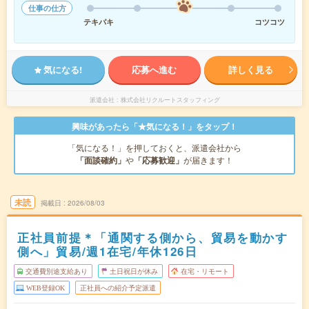
仕事の仕方
テキパキ
コツコツ
気になる!
応募へ進む
詳しく見る
派遣会社
株式会社リクルートスタッフィング
興味があったら「★気になる！」をタップ！
「気になる！」を押しておくと、派遣会社から
「面談確約」
や
「応募歓迎」
が届きます！
未読
掲載日
2026/08/03
正社員前提＊「通関する側から、貿易を動かす
側へ」貿易/週1在宅/年休126日
交通費別途支給あり
土日祝日が休み
在宅・リモート
WEB登録OK
正社員への紹介予定派遣