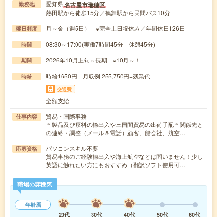
愛知県
名古屋市瑞穂区
勤務地
熱田駅から徒歩15分／鶴舞駅から民間バス10分
月～金（週5日） ※完全土日祝休み／年間休日126日
曜日頻度
08:30～17:00(実働7時間45分 休憩45分)
時間
2026年10月上旬～長期 ※10月～！
期間
時給1650円 月収例 255,750円+残業代
時給
交通費
全額支給
貿易・国際事務
仕事内容
＊製品及び原料の輸出入や三国間貿易の出荷手配＊関係先と
の連絡・調整（メール＆電話）顧客、船会社、航空…
パソコンスキル不要
応募資格
貿易事務のご経験輸出入や海上航空などは問いません！少し
英語に触れたい方にもおすすめ（翻訳ソフト使用可…
職場の雰囲気
年齢層
20代
30代
40代
50代
60代