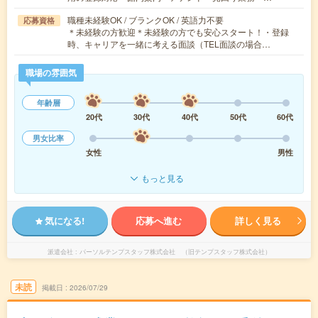
職種未経験OK / ブランクOK / 英語力不要
応募資格
＊未経験の方歓迎＊未経験の方でも安心スタート！・登録
時、キャリアを一緒に考える面談（TEL面談の場合…
職場の雰囲気
年齢層
20代
30代
40代
50代
60代
男女比率
女性
男性
もっと見る
気になる!
応募へ進む
詳しく見る
派遣会社
パーソルテンプスタッフ株式会社 （旧テンプスタッフ株式会社）
未読
掲載日
2026/07/29