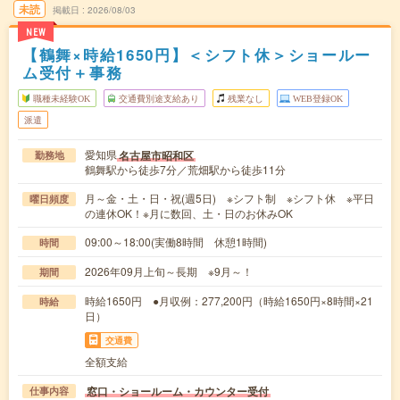
未読
掲載日
2026/08/03
NEW
【鶴舞×時給1650円】＜シフト休＞ショールー
ム受付＋事務
職種未経験OK
交通費別途支給あり
残業なし
WEB登録OK
派遣
愛知県
名古屋市昭和区
勤務地
鶴舞駅から徒歩7分／荒畑駅から徒歩11分
月～金・土・日・祝(週5日) ※シフト制 ※シフト休 ※平日
曜日頻度
の連休OK！※月に数回、土・日のお休みOK
09:00～18:00(実働8時間 休憩1時間)
時間
2026年09月上旬～長期 ※9月～！
期間
時給1650円 ●月収例：277,200円（時給1650円×8時間×21
時給
日）
交通費
全額支給
窓口・ショールーム・カウンター受付
仕事内容