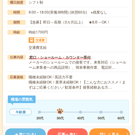
シフト制
曜日頻度
9:00～18:00(実働:8時間) (休憩60分) ※残業なし
時間
【急募】即日～長期（3カ月以上） ★8月～OK！
期間
時給1700円
時給
交通費
交通費支給
窓口・ショールーム・カウンター受付
仕事内容
メーカーのショールームでの接客です。来客対応（ショール
ーム来客者への商品説明）、簡単事務作業、電話対…
職種未経験OK / 英語力不要
応募資格
職種未経験OK！業界未経験OK！【こんな方におススメ！ま
ずはご応募ください／歓迎条件】接客経験ある方…
職場の雰囲気
年齢層
20代
30代
40代
50代
60代
気になる!
応募へ進む
詳しく見る