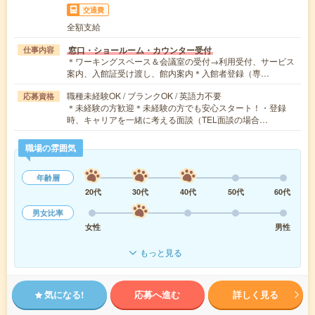
交通費
全額支給
窓口・ショールーム・カウンター受付
仕事内容
＊ワーキングスペース＆会議室の受付→利用受付、サービス
案内、入館証受け渡し、館内案内＊入館者登録（専…
職種未経験OK / ブランクOK / 英語力不要
応募資格
＊未経験の方歓迎＊未経験の方でも安心スタート！・登録
時、キャリアを一緒に考える面談（TEL面談の場合…
職場の雰囲気
年齢層
20代
30代
40代
50代
60代
男女比率
女性
男性
もっと見る
気になる!
応募へ進む
詳しく見る