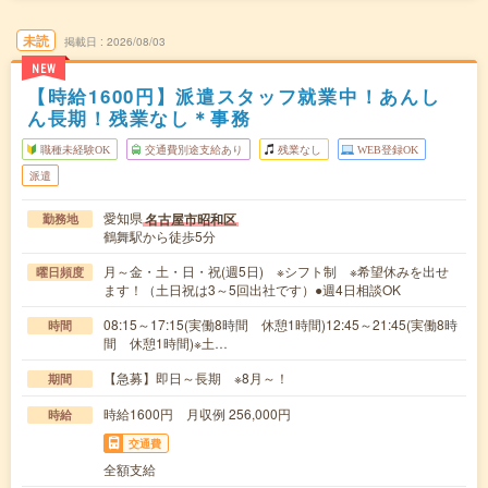
未読
掲載日
2026/08/03
NEW
【時給1600円】派遣スタッフ就業中！あんし
ん長期！残業なし＊事務
職種未経験OK
交通費別途支給あり
残業なし
WEB登録OK
派遣
愛知県
名古屋市昭和区
勤務地
鶴舞駅から徒歩5分
月～金・土・日・祝(週5日) ※シフト制 ※希望休みを出せ
曜日頻度
ます！（土日祝は3～5回出社です）●週4日相談OK
08:15～17:15(実働8時間 休憩1時間)12:45～21:45(実働8時
時間
間 休憩1時間)※土…
【急募】即日～長期 ※8月～！
期間
時給1600円 月収例 256,000円
時給
交通費
全額支給