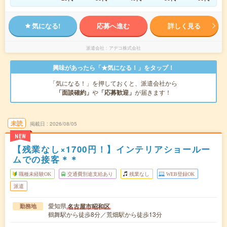
気になる!
応募へ進む
詳しく見る
派遣会社
アデコ株式会社
興味があったら「★気になる！」をタップ！
「気になる！」を押しておくと、派遣会社から
「面談確約」
や
「応募歓迎」
が届きます！
未読
掲載日
2026/08/05
NEW
【残業なし×1700円！】インテリアショールー
ムでの接客＊＊
職種未経験OK
交通費別途支給あり
残業なし
WEB登録OK
派遣
愛知県
名古屋市昭和区
勤務地
鶴舞駅から徒歩8分／荒畑駅から徒歩13分