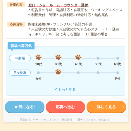
窓口・ショールーム・カウンター受付
仕事内容
＊報告書の作成、電話対応＊会議室やコワーキングスペース
の利用受付・管理＊会員利用の登録対応＊館内案内…
職種未経験OK / ブランクOK / 英語力不要
応募資格
＊未経験の方歓迎＊未経験の方でも安心スタート！・登録
時、キャリアを一緒に考える面談（TEL面談の場合…
職場の雰囲気
年齢層
20代
30代
40代
50代
60代
男女比率
女性
男性
もっと見る
気になる!
応募へ進む
詳しく見る
派遣会社
パーソルテンプスタッフ株式会社 （旧テンプスタッフ株式会社）