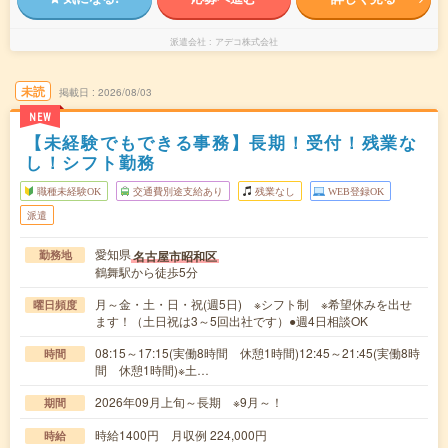
派遣会社
アデコ株式会社
未読
掲載日
2026/08/03
NEW
【未経験でもできる事務】長期！受付！残業な
し！シフト勤務
職種未経験OK
交通費別途支給あり
残業なし
WEB登録OK
派遣
愛知県
名古屋市昭和区
勤務地
鶴舞駅から徒歩5分
月～金・土・日・祝(週5日) ※シフト制 ※希望休みを出せ
曜日頻度
ます！（土日祝は3～5回出社です）●週4日相談OK
08:15～17:15(実働8時間 休憩1時間)12:45～21:45(実働8時
時間
間 休憩1時間)※土…
2026年09月上旬～長期 ※9月～！
期間
時給1400円 月収例 224,000円
時給