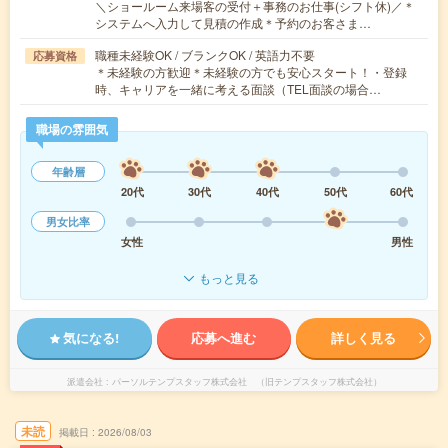
＼ショールーム来場客の受付＋事務のお仕事(シフト休)／＊
システムへ入力して見積の作成＊予約のお客さま…
職種未経験OK / ブランクOK / 英語力不要
応募資格
＊未経験の方歓迎＊未経験の方でも安心スタート！・登録
時、キャリアを一緒に考える面談（TEL面談の場合…
職場の雰囲気
年齢層
20代
30代
40代
50代
60代
男女比率
女性
男性
もっと見る
気になる!
応募へ進む
詳しく見る
派遣会社
パーソルテンプスタッフ株式会社 （旧テンプスタッフ株式会社）
未読
掲載日
2026/08/03