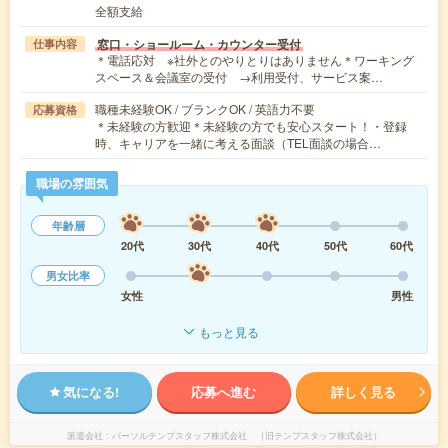
全額支給
窓口・ショールーム・カウンター受付
仕事内容
＊電話応対 ※社外とのやりとりはありません＊ワーキング
スペース＆会議室の受付 →利用受付、サービス案…
職種未経験OK / ブランクOK / 英語力不要
応募資格
＊未経験の方歓迎＊未経験の方でも安心スタート！・登録
時、キャリアを一緒に考える面談（TEL面談の場合…
職場の雰囲気
年齢層
20代
30代
40代
50代
60代
男女比率
女性
男性
もっと見る
気になる!
応募へ進む
詳しく見る
派遣会社
パーソルテンプスタッフ株式会社 （旧テンプスタッフ株式会社）