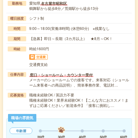
愛知県
名古屋市昭和区
勤務地
鶴舞駅から徒歩8分／荒畑駅から徒歩13分
シフト制
曜日頻度
9:00～18:00(実働:8時間) (休憩60分) ※残業なし
時間
【急募】即日～長期（3カ月以上） ★8月～OK！
期間
時給1600円
時給
交通費
交通費支給
窓口・ショールーム・カウンター受付
仕事内容
メーカーのショールームでの接客です。来客対応（ショール
ーム来客者への商品説明）、簡単事務作業、電話対…
職種未経験OK / 英語力不要
応募資格
職種未経験OK！業界未経験OK！【こんな方におススメ！ま
ずはご応募ください／歓迎条件】「接客に挑戦し…
職場の雰囲気
年齢層
20代
30代
40代
50代
60代