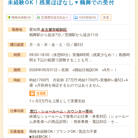
未経験OK！残業ほぼなし▼鶴舞での受付
職種未経験OK
交通費別途支給あり
WEB登録OK
派遣
愛知県
名古屋市昭和区
勤務地
鶴舞駅から徒歩7分／荒畑駅から徒歩11分
月・火・木・金・土・日／週5日
曜日頻度
09:00-18:00（休憩60分）実働8時間（残業少なめ！）勤務時
時間
間を下記の範囲で調整することも可…
2026年09月01日～長期 ※開始日相談OK ※9月～！
期間
時給1700円 月収例 27万円 時給1700円×実働8h×週5日×4
時給
週 ※月収例を保証するものではありません。
交通費
1ヶ月3万円を上限として実費支給
窓口・ショールーム・カウンター受付
仕事内容
綺麗なショールームで接客のお仕事・来客対応（ショールー
ム来客者への商品説明）・簡単事務・電話対応・そ…
職種未経験OK / ブランクOK / 英語力不要
応募資格
■未経験OK！