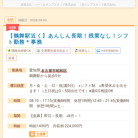
派遣会社
パーソルテンプスタッフ株式会社 （旧テンプスタッフ株式会社）
未読
掲載日
2026/08/03
NEW
【鶴舞駅近く】あんしん長期！残業なし！シフ
ト勤務＊事務
職種未経験OK
交通費別途支給あり
残業なし
WEB登録OK
派遣
愛知県
名古屋市昭和区
勤務地
鶴舞駅から徒歩5分
月～金・土・日・祝(週5日) ※シフト制 ※希望休みを出せ
曜日頻度
ます！（土日祝は3～5回出社です）●週4日相談OK
08:15～17:15(実働8時間 休憩1時間)12:45～21:45(実働8時
時間
間 休憩1時間)※土…
【急募】即日～長期 ※8月～！
期間
時給1400円 月収例 224,000円
時給
交通費